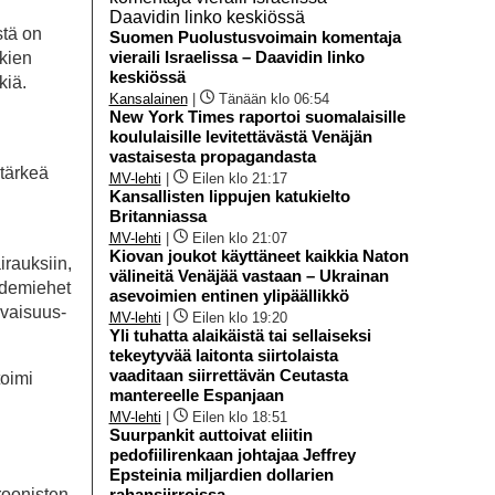
stä on
Suomen Puolustusvoimain komentaja
vieraili Israelissa – Daavidin linko
kkien
keskiössä
kiä.
Kansalainen
|
Tänään klo 06:54
New York Times raportoi suomalaisille
koululaisille levitettävästä Venäjän
vastaisesta propagandasta
ntärkeä
MV-lehti
|
Eilen klo 21:17
Kansallisten lippujen katukielto
n
Britanniassa
MV-lehti
|
Eilen klo 21:07
Kiovan joukot käyttäneet kaikkia Naton
irauksiin,
välineitä Venäjää vastaan – Ukrainan
iedemiehet
asevoimien entinen ylipäällikkö
avaisuus-
MV-lehti
|
Eilen klo 19:20
Yli tuhatta alaikäistä tai sellaiseksi
tekeytyvää laitonta siirtolaista
vaaditaan siirrettävän Ceutasta
toimi
mantereelle Espanjaan
MV-lehti
|
Eilen klo 18:51
Suurpankit auttoivat eliitin
pedofiilirenkaan johtajaa Jeffrey
Epsteinia miljardien dollarien
roonisten
rahansiirroissa