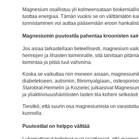
Magnesium osallistuu yli kolmeensataan biokemiallise
tuottaa energiaa. Tämän vuoksi se on välttämätön kai
tunnistaminen voi auttaa pääsemään eroon hankalista 
Magnesiumin puutostila pahentaa kroonisten sair
Jos asiaa tarkastellaan tieteellisesti, magnesium vaik
hermojen ja lihasten toiminnalle, sitä tarvitaan pit
toimintaa ja pitää luut vahvoina.
Koska se vaikuttaa niin moneen asiaan, magnesiumilla 
diabetekseen, autismiin, fibromyalgiaan,, osteoporoos
Starobrat-Hermelin ja Kozielec julkaisivat Magnesium
ja yliaktiivisuushäiriöisten lasten tila koheni selkeäs
Tiesitkö, että suurin osa magnesiumista on varastoi
kunnolla.
Puutostilat on helppo välttää
Lukemattomat todisteet ovat osoittaneet, että magnesi