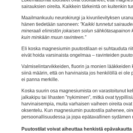
sairauksien oireita. Kaikkein tärkeintä on kuitenkin tun
Maailmankuulu neurokirurgi ja kivunlievityksen uranu
hänen tiedetään sanoneen:
”Kaikki tunnetut sairaude
mineraali elimistön jokaisen solun sähkötasapainon 
kuin minkään muun ravinteen.”
Eli koska magnesiumin puutostilaan ei suhtauduta riitt
eivät hoida varsinaista ongelmaa – ravinteiden puutos
Valmiselintarvikkeiden, fluorin ja monien lääkkeide
siinä määrin, että on harvinaista jos henkilöllä ei ole
ei panna merkille.
Koska suurin osa magnesiumista on varastoitunut keh
jalkakipu tai lihasten ”nykiminen”, mitkä ovat tyypil
harvinaisempia, muita varhaisen vaiheen oireita ova
oksentelu. Kun magnesiumin puutostila pahenee, oire
persoonallisuudessa ja jopa epätavallinen sydämen r
Puutostilat voivat aiheuttaa henkistä epävakautta