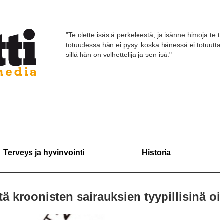
"Te olette isästä perkeleestä, ja isänne himoja te 
totuudessa hän ei pysy, koska hänessä ei totuutt
sillä hän on valhettelija ja sen isä."
Terveys ja hyvinvointi
Historia
ä kroonisten sairauksien tyypillisinä oi