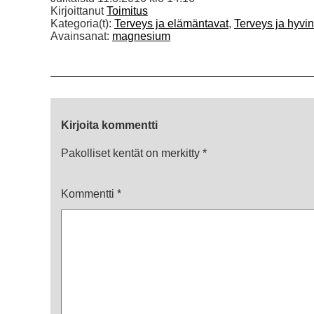
Kirjoittanut
Toimitus
Kategoria(t):
Terveys ja elämäntavat
,
Terveys ja hyvin
Avainsanat:
magnesium
Kirjoita kommentti
Pakolliset kentät on merkitty
*
Kommentti
*