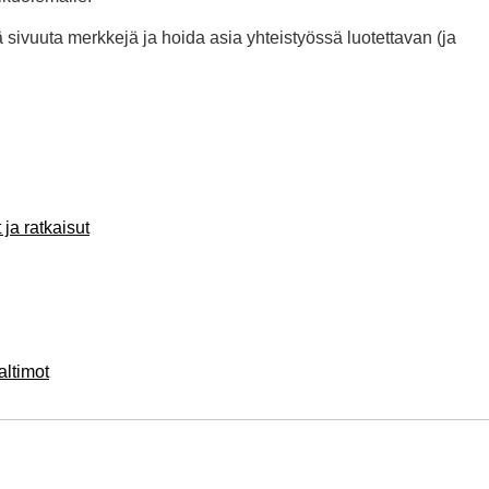
ä sivuuta merkkejä ja hoida asia yhteistyössä luotettavan (ja
a ratkaisut
ltimot