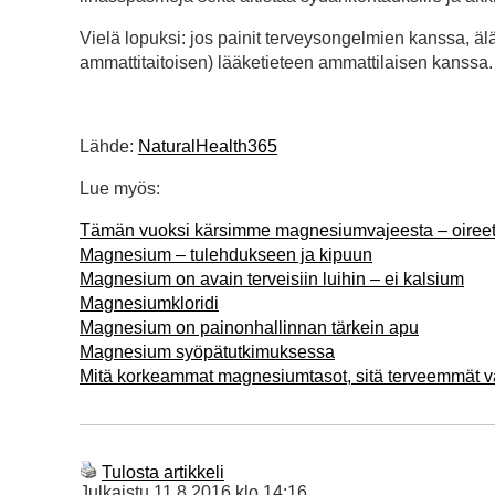
Vielä lopuksi: jos painit terveysongelmien kanssa, äl
ammattitaitoisen) lääketieteen ammattilaisen kanssa.
Lähde:
NaturalHealth365
Lue myös:
Tämän vuoksi kärsimme magnesiumvajeesta – oireet j
Magnesium – tulehdukseen ja kipuun
Magnesium on avain terveisiin luihin – ei kalsium
Magnesiumkloridi
Magnesium on painonhallinnan tärkein apu
Magnesium syöpätutkimuksessa
Mitä korkeammat magnesiumtasot, sitä terveemmät va
Tulosta artikkeli
Julkaistu
11.8.2016 klo 14:16