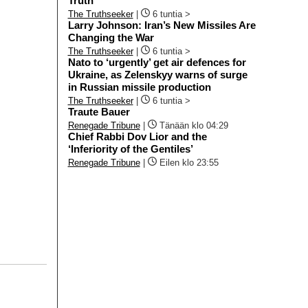
Truth
The Truthseeker
|
6 tuntia >
Larry Johnson: Iran’s New Missiles Are
Changing the War
The Truthseeker
|
6 tuntia >
Nato to ‘urgently’ get air defences for
Ukraine, as Zelenskyy warns of surge
in Russian missile production
The Truthseeker
|
6 tuntia >
Traute Bauer
Renegade Tribune
|
Tänään klo 04:29
Chief Rabbi Dov Lior and the
‘Inferiority of the Gentiles’
Renegade Tribune
|
Eilen klo 23:55