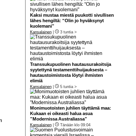
Kaksi mustaa miestä puukotti sivullisen
lähes hengiltä: “Olin jo hyväksynyt
kuolemani”
Kansalainen
|
3 tuntia >
Transsukupuolinen hautausurakoitsija
syytettynä testamenttihuijauksesta –
hautaustoimistosta löytyi ihmisten
elimiä
Kansalainen
|
5 tuntia >
Monimuotoisten juhlien täyttämä maa:
Kukaan ei oikeasti halua asua
”Modernissa Australiassa”
n
Kansalainen
|
Tänään klo 09:04