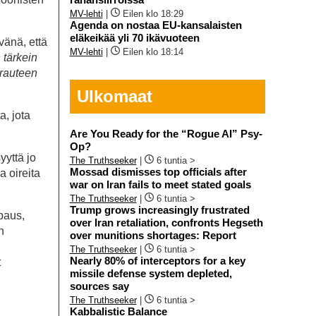
MV-lehti
|
Eilen klo 18:29
Agenda on nostaa EU-kansalaisten
eläkeikää yli 70 ikävuoteen
vänä, että
MV-lehti
|
Eilen klo 18:14
 tärkein
irauteen
Ulkomaat
a, jota
Are You Ready for the “Rogue AI” Psy-
Op?
yyttä jo
The Truthseeker
|
6 tuntia >
Mossad dismisses top officials after
a oireita
war on Iran fails to meet stated goals
The Truthseeker
|
6 tuntia >
Trump grows increasingly frustrated
paus,
over Iran retaliation, confronts Hegseth
n
over munitions shortages: Report
The Truthseeker
|
6 tuntia >
Nearly 80% of interceptors for a key
t
missile defense system depleted,
sources say
The Truthseeker
|
6 tuntia >
Kabbalistic Balance