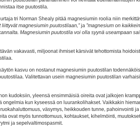
nistaa itse puutostila.
urtaja tri Norman Shealy pitää magnesiumin roolia niin merkittä
t liittyvät magnesiumin puutostilaan,”
ja
”magnesium on kaikkein
kannalta. Magnesiumin puutostila voi olla syynä useampaan sa
ävän vakavasti, miljoonat ihmiset kärsivät tehottomista hoidoist
tilaa.
n käytön kasvu on nostanut magnesiumin puutostilan todennäköis
 puutostilaa. Valitettavan usein magnesiumin puutostilan varhaisi
on kudoksiin, yleensä ensimmäisiä oireita ovat jalkojen kramp
lisiä ongelmia kun kyseessä on luurankolihakset. Vaikkakin hiema
t ruokahaluttomuus, väsymys, heikkouden tunne, pahoinvointi ja
ita ovat myös tunnottomuus, kohtaukset, kihelmöinti, muutokse
ytmi ja sepelvaltimospasmit.