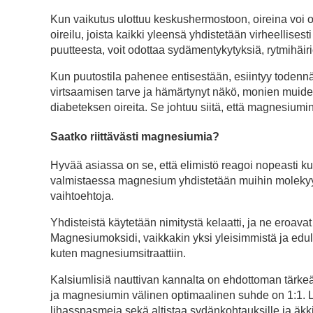
Kun vaikutus ulottuu keskushermostoon, oireina voi o
oireilu, joista kaikki yleensä yhdistetään virheellise
puutteesta, voit odottaa sydämentykytyksiä, rytmihäiriö
Kun puutostila pahenee entisestään, esiintyy todennäkö
virtsaamisen tarve ja hämärtynyt näkö, monien muiden 
diabeteksen oireita. Se johtuu siitä, että magnesiumin p
Saatko riittävästi magnesiumia?
Hyvää asiassa on se, että elimistö reagoi nopeasti ku
valmistaessa magnesium yhdistetään muihin molekyyleih
vaihtoehtoja.
Yhdisteistä käytetään nimitystä kelaatti, ja ne eroav
Magnesiumoksidi, vaikkakin yksi yleisimmistä ja edul
kuten magnesiumsitraattiin.
Kalsiumlisiä nauttivan kannalta on ehdottoman tärke
ja magnesiumin välinen optimaalinen suhde on 1:1. L
lihasspasmeja sekä altistaa sydänkohtauksille ja äkk