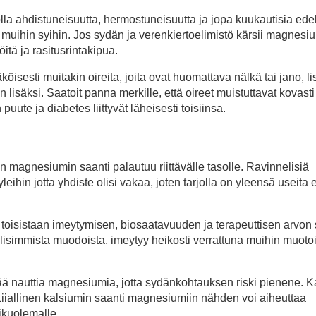
lla ahdistuneisuutta, hermostuneisuutta ja jopa kuukautisia ede
sti muihin syihin. Jos sydän ja verenkiertoelimistö kärsii magnesi
itä ja rasitusrintakipua.
isesti muitakin oireita, joita ovat huomattava nälkä tai jano, l
lisäksi. Saatoit panna merkille, että oireet muistuttavat kovasti
uute ja diabetes liittyvät läheisesti toisiinsa.
n magnesiumin saanti palautuu riittävälle tasolle. Ravinnelisiä
in jotta yhdiste olisi vakaa, joten tarjolla on yleensä useita e
at toisistaan imeytymisen, biosaatavuuden ja terapeuttisen arvon
lisimmista muodoista, imeytyy heikosti verrattuna muihin muotoi
ää nauttia magnesiumia, jotta sydänkohtauksen riski pienene. K
iiallinen kalsiumin saanti magnesiumiin nähden voi aiheuttaa
ikuolemalle.