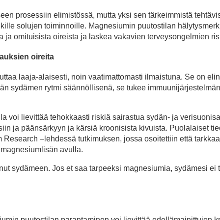
en prosessiin elimistössä, mutta yksi sen tärkeimmistä tehtävi
kille solujen toiminnoille. Magnesiumin puutostilan hälytysmer
ja omituisista oireista ja laskea vakavien terveysongelmien ris
auksien oireita
uttaa laaja-alaisesti, noin vaatimattomasti ilmaistuna. Se on eli
ämään sydämen rytmi säännöllisenä, se tukee immuunijärjestelmä
voi lievittää tehokkaasti riskiä sairastua sydän- ja verisuonisa
iin ja päänsärkyyn ja kärsiä kroonisista kivuista. Puolalaiset t
 Research –lehdessä tutkimuksen, jossa osoitettiin että tarkka
ti magnesiumlisän avulla.
tunut sydämeen. Jos et saa tarpeeksi magnesiumia, sydämesi ei 
umin puutostilan parantaminen voi lievittää edellämainittujen k