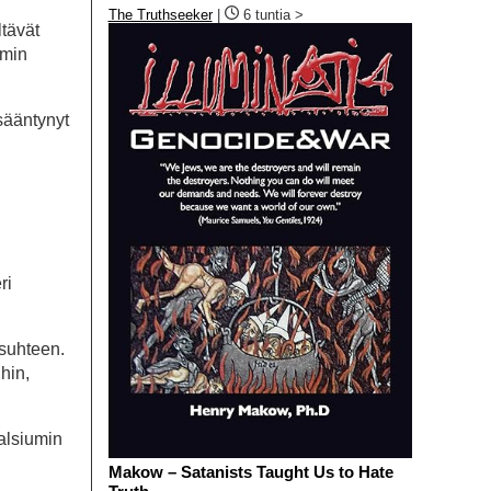
The Truthseeker
|
6 tuntia >
ltävät
umin
isääntynyt
ri
 suhteen.
hin,
alsiumin
Makow – Satanists Taught Us to Hate