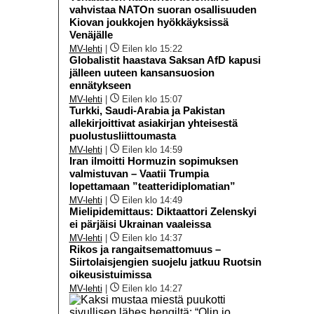
vahvistaa NATOn suoran osallisuuden
Kiovan joukkojen hyökkäyksissä
Venäjälle
MV-lehti
|
Eilen klo 15:22
Globalistit haastava Saksan AfD kapusi
jälleen uuteen kansansuosion
ennätykseen
MV-lehti
|
Eilen klo 15:07
Turkki, Saudi-Arabia ja Pakistan
allekirjoittivat asiakirjan yhteisestä
puolustusliittoumasta
MV-lehti
|
Eilen klo 14:59
Iran ilmoitti Hormuzin sopimuksen
valmistuvan – Vaatii Trumpia
lopettamaan ”teatteridiplomatian”
MV-lehti
|
Eilen klo 14:49
Mielipidemittaus: Diktaattori Zelenskyi
ei pärjäisi Ukrainan vaaleissa
MV-lehti
|
Eilen klo 14:37
Rikos ja rangaitsemattomuus –
Siirtolaisjengien suojelu jatkuu Ruotsin
oikeusistuimissa
MV-lehti
|
Eilen klo 14:27