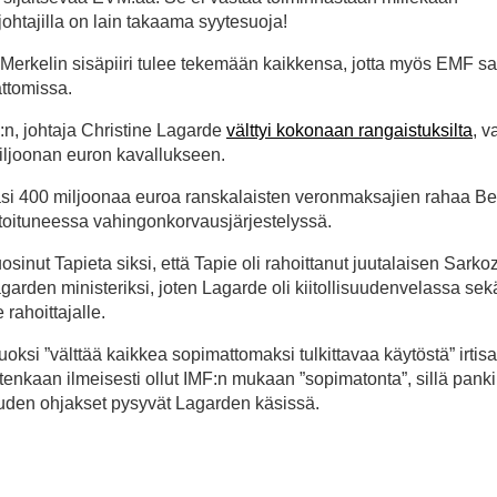
johtajilla on lain takaama syytesuoja!
a. Merkelin sisäpiiri tulee tekemään kaikkensa, jotta myös EMF s
ttomissa.
n, johtaja Christine Lagarde
välttyi kokonaan rangaistuksilta
, v
 miljoonan euron kavallukseen.
ijasi 400 miljoonaa euroa ranskalaisten veronmaksajien rahaa B
uptoituneessa vahingonkorvausjärjestelyssä.
suosinut Tapieta siksi, että Tapie oli rahoittanut juutalaisen Sarko
arden ministeriksi, joten Lagarde oli kiitollisuudenvelassa sek
 rahoittajalle.
ksi ”välttää kaikkea sopimattomaksi tulkittavaa käytöstä” irti
tenkaan ilmeisesti ollut IMF:n mukaan ”sopimatonta”, sillä panki
ouden ohjakset pysyvät Lagarden käsissä.