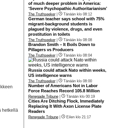
of much deeper problem in America:
‘Severe Psychopathic Authoritarianism’
The Truthseeker
|
Tänään klo 08:12
German teacher says school with 75%
migrant-background students is
plagued by violence, drugs, and even
prostitution in toilets
The Truthseeker
|
Tänään klo 08:08
Brandon Smith – It Boils Down to
Pillagers vs Producers
The Truthseeker
|
Tänään klo 08:04
Russia could attack Nato within weeks,
US intelligence warns
The Truthseeker
|
Tänään klo 08:00
Number of Americans Not in Labor
ankkeen
Force Reaches Record 105.8 Million
Renegade Tribune
|
Tänään klo 00:19
Cities Are Ditching Flock, Immediately
Replacing It With Axon License Plate
ä hetkellä
Readers
Renegade Tribune
|
Eilen klo 21:17