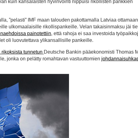
aivan kuin kansalaisten hyvinvointi riippuisi rikollisten pankkien
vulla, ”pelasti” IMF maan talouden pakottamalla Latviaa ottamaan
eille ulkomaalaisille rikollispankeille. Velan takaisinmaksu jäi tie
inaehdoissa painotettiin
, että rahoja ei saa investoida työpaikkoj
 oli luovutettava ylikansallisille pankeille.
 rikoksista tunnetun
Deutsche Bankin pääekonomisti Thomas M
le, jonka on pelätty romahtavan vastuuttomien
johdannaisuhkap