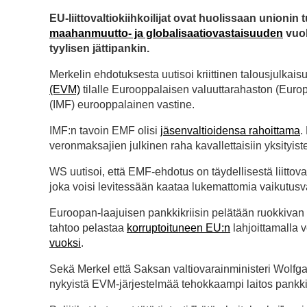
EU-liittovaltiokiihkoilijat ovat huolissaan unionin 
maahanmuutto- ja globalisaatiovastaisuuden
vuo
tyylisen jättipankin.
Merkelin ehdotuksesta uutisoi kriittinen talousjulkais
(EVM)
tilalle Eurooppalaisen valuuttarahaston (Euro
(IMF) eurooppalainen vastine.
IMF:n tavoin EMF olisi
jäsenvaltioidensa rahoittama
.
veronmaksajien julkinen raha kavallettaisiin yksityist
WS uutisoi, että EMF-ehdotus on täydellisestä liittov
joka voisi levitessään kaataa lukemattomia vaikutusv
Euroopan-laajuisen pankkikriisin pelätään ruokkivan 
tahtoo pelastaa
korruptoituneen EU:n
lahjoittamalla v
vuoksi
.
Sekä Merkel että Saksan valtiovarainministeri Wolfg
nykyistä EVM-järjestelmää tehokkaampi laitos pankki