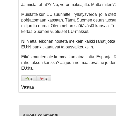
Ja mistä rahat?? No, veronmaksajilta. Mutta miten?
Muistatte kun EU suunnitteli ”yllätysveroa” jolla otet
pohjattomaan kassaan. Tämä Suomen osuus tuosta ra
miljardia euroa. Olemmehan säätävästä kansaa. Tuo 80
kertaa Suomen vuotuiset EU-maksut.
Niin että, eiköhän nosteta melkein kaikki rahat jotka t
EU:N pankit kaatuvat talousvaikeuksiin.
Eikös muuten ole kumma kun aina Italia, Espanja, Ra
rahoituksen kanssa? Ja juuri ne maat ovat ne joide
EU:lta.
(
5
)
(
1
)
Vastaa
Kirjoita kommentti