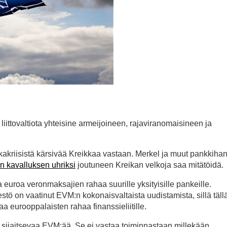
liittovaltiota yhteisine armeijoineen, rajaviranomaisineen ja
lkakriisistä kärsivää Kreikkaa vastaan. Merkel ja muut pankkih
 kavalluksen uhriksi
joutuneen Kreikan velkoja saa mitätöidä.
a euroa veronmaksajien rahaa suurille yksityisille pankeille.
estö on vaatinut EVM:n kokonaisvaltaista uudistamista, sillä täll
taa eurooppalaisten rahaa finanssieliitille.
 sijaitsevaa EVM:ää. Se ei vastaa toiminnastaan millekään