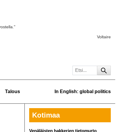
ostella."
Voltaire
Talous
In English: global politics
Kotimaa
Venäläisten hakkerien tietomurto