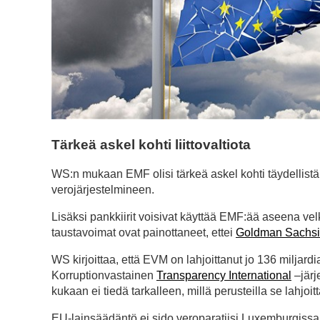
Tärkeä askel kohti liittovaltiota
WS:n mukaan EMF olisi tärkeä askel kohti täydellistä 
verojärjestelmineen.
Lisäksi pankkiirit voisivat käyttää EMF:ää aseena ve
taustavoimat ovat painottaneet, ettei
Goldman Sachsin
WS kirjoittaa, että EVM on lahjoittanut jo 136 miljardi
Korruptionvastainen
Transparency International
–järj
kukaan ei tiedä tarkalleen, millä perusteilla se lahjoit
EU-lainsäädäntö ei sido veroparatiisi Luxemburgissa