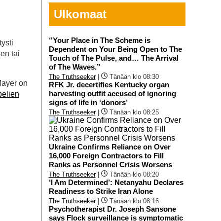
Ulkomaat
“Your Place in The Scheme is
tysti
Dependent on Your Being Open to The
en tai
Touch of The Pulse, and… The Arrival
of The Waves.”
The Truthseeker
|
Tänään klo 08:30
ayer on
RFK Jr. decertifies Kentucky organ
harvesting outfit accused of ignoring
elien
signs of life in ‘donors’
The Truthseeker
|
Tänään klo 08:25
Ukraine Confirms Reliance on Over
16,000 Foreign Contractors to Fill
Ranks as Personnel Crisis Worsens
The Truthseeker
|
Tänään klo 08:20
‘I Am Determined’: Netanyahu Declares
Readiness to Strike Iran Alone
The Truthseeker
|
Tänään klo 08:16
Psychotherapist Dr. Joseph Sansone
says Flock surveillance is symptomatic