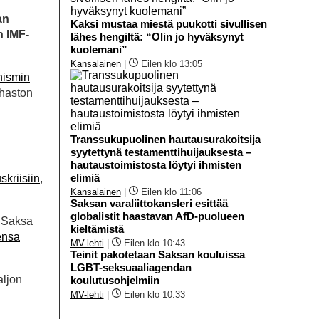
an
Kaksi mustaa miestä puukotti sivullisen
n IMF-
lähes hengiltä: “Olin jo hyväksynyt
kuolemani”
Kansalainen
|
Eilen klo 13:05
ismin
ahaston
Transsukupuolinen hautausurakoitsija
syytettynä testamenttihuijauksesta –
hautaustoimistosta löytyi ihmisten
elimiä
skriisiin
,
Kansalainen
|
Eilen klo 11:06
Saksan varaliittokansleri esittää
globalistit haastavan AfD-puolueen
n Saksa
kieltämistä
ensa
MV-lehti
|
Eilen klo 10:43
Teinit pakotetaan Saksan kouluissa
LGBT-seksuaaliagendan
aljon
koulutusohjelmiin
MV-lehti
|
Eilen klo 10:33