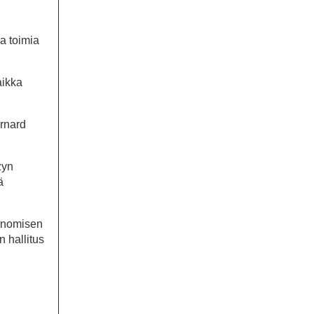
aa toimia
aikka
ernard
zyn
ä
sanomisen
n hallitus