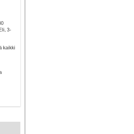
80
li, 3-
ä kaikki
a