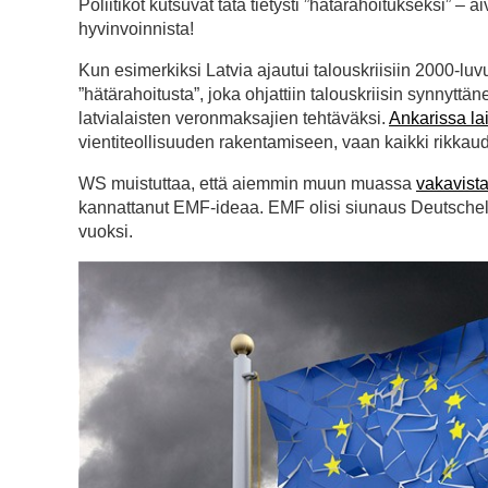
Poliitikot kutsuvat tätä tietysti ”hätärahoitukseksi” – 
hyvinvoinnista!
Kun esimerkiksi Latvia ajautui talouskriisiin 2000-lu
”hätärahoitusta”, joka ohjattiin talouskriisin synnyttän
latvialaisten veronmaksajien tehtäväksi.
Ankarissa la
vientiteollisuuden rakentamiseen, vaan kaikki rikkaudet
WS muistuttaa, että aiemmin muun muassa
vakavista
kannattanut EMF-ideaa. EMF olisi siunaus Deutschel
vuoksi.