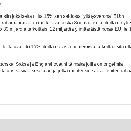
?
taisiin jokaiselta tililtä 15% sen saldosta ”yllätysverona” EU:n
hamäärästä on merkittävä koska Suomaalisilla tileillä on yli 
 niljardia tarkoittaisi 12 miljardia ylimääräistä rahaa EU:lle, E
ileillä ovat. Jo 15% tileillä olevista numeroista tarkoittaa sitä ett
nska, Saksa ja Englanti ovat niitä maita joilla on ongelmia
n talous kasvaa koko ajan ja jotka muutenkin saavat eniten raha