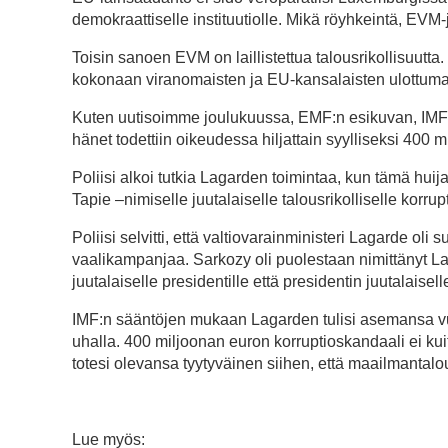
demokraattiselle instituutiolle. Mikä röyhkeintä, EVM-
Toisin sanoen EVM on laillistettua talousrikollisuutt
kokonaan viranomaisten ja EU-kansalaisten ulottuma
Kuten uutisoimme joulukuussa, EMF:n esikuvan, IMF:
hänet todettiin oikeudessa hiljattain syylliseksi 400
Poliisi alkoi tutkia Lagarden toimintaa, kun tämä hu
Tapie –nimiselle juutalaiselle talousrikolliselle korr
Poliisi selvitti, että valtiovarainministeri Lagarde oli 
vaalikampanjaa. Sarkozy oli puolestaan nimittänyt Lag
juutalaiselle presidentille että presidentin juutalaiselle
IMF:n sääntöjen mukaan Lagarden tulisi asemansa vuo
uhalla. 400 miljoonan euron korruptioskandaali ei kui
totesi olevansa tyytyväinen siihen, että maailmantal
Lue myös: