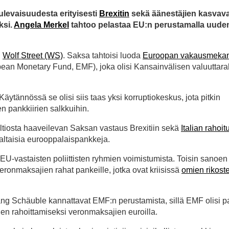
tulevaisuudesta erityisesti
Brexitin
sekä äänestäjien kasvav
ksi.
Angela Merkel
tahtoo pelastaa EU:n perustamalla uude
u
Wolf Street (WS)
. Saksa tahtoisi luoda
Euroopan vakausmekan
pean Monetary Fund, EMF), joka olisi Kansainvälisen valuuttar
 Käytännössä se olisi siis taas yksi korruptiokeskus, jota pitkin
en pankkiirien salkkuihin.
altiosta haaveilevan Saksan vastaus Brexitiin sekä
Italian rahoitu
altaisia eurooppalaispankkeja.
EU-vastaisten poliittisten ryhmien voimistumista. Toisin sanoe
eronmaksajien rahat pankeille, jotka ovat kriisissä
omien rikost
ang Schäuble kannattavat EMF:n perustamista, sillä EMF olisi p
en rahoittamiseksi veronmaksajien euroilla.