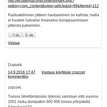
http://ecodelmar.org/content/index.php?
option=com_content&view=article&id=99&Itemid=112
Radioaktiivisen jätteen hautaaminen on kallista, mafia
ei huutele halvalla/ ilmaiseksi dumppaamistaan
jätteista pahemmin.
(
2
)
(
5
)
Vastaa
Diabolik
14.9.2016 17:47
Vastaus käyttäjän zzpzzet
kommenttiin
zzpzzet.
Tuossa lähettämässäsi linkissä sanotaan että vuonna
2001 muka dumpattiin 600 000 tonnia ydinjätettä
Somaliaan!??