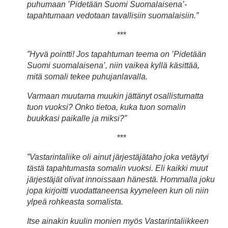
puhumaan ’Pidetään Suomi Suomalaisena’-
tapahtumaan vedotaan tavallisiin suomalaisiin.”
***
”Hyvä pointti! Jos tapahtuman teema on ’Pidetään
Suomi suomalaisena’, niin vaikea kyllä käsittää,
mitä somali tekee puhujanlavalla.
Varmaan muutama muukin jättänyt osallistumatta
tuon vuoksi? Onko tietoa, kuka tuon somalin
buukkasi paikalle ja miksi?”
***
”Vastarintaliike oli ainut järjestäjätaho joka vetäytyi
tästä tapahtumasta somalin vuoksi. Eli kaikki muut
järjestäjät olivat innoissaan hänestä. Hommalla joku
jopa kirjoitti vuodattaneensa kyyneleen kun oli niin
ylpeä rohkeasta somalista.
Itse ainakin kuulin monien myös Vastarintaliikkeen