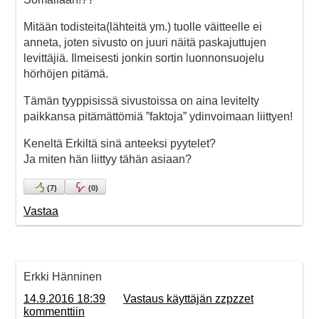
Mitään todisteita(lähteitä ym.) tuolle väitteelle ei
anneta, joten sivusto on juuri näitä paskajuttujen
levittäjiä. Ilmeisesti jonkin sortin luonnonsuojelu
hörhöjen pitämä.
Tämän tyyppisissä sivustoissa on aina levitelty
paikkansa pitämättömiä ”faktoja” ydinvoimaan liittyen!
Keneltä Erkiltä sinä anteeksi pyytelet?
Ja miten hän liittyy tähän asiaan?
(
7
)
(
0
)
Vastaa
Erkki Hänninen
14.9.2016 18:39
Vastaus käyttäjän zzpzzet
kommenttiin