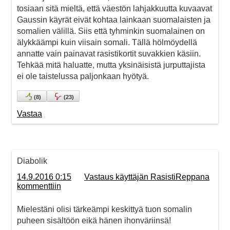
tosiaan sitä mieltä, että väestön lahjakkuutta kuvaavat
Gaussin käyrät eivät kohtaa lainkaan suomalaisten ja
somalien välillä. Siis että tyhminkin suomalainen on
älykkäämpi kuin viisain somali. Tällä hölmöydellä
annatte vain painavat rasistikortit suvakkien käsiin.
Tehkää mitä haluatte, mutta yksinäisistä jurputtajista
ei ole taistelussa paljonkaan hyötyä.
(
8
)
(
23
)
Vastaa
Diabolik
14.9.2016 0:15
Vastaus käyttäjän RasistiReppana
kommenttiin
Mielestäni olisi tärkeämpi keskittyä tuon somalin
puheen sisältöön eikä hänen ihonväriinsä!