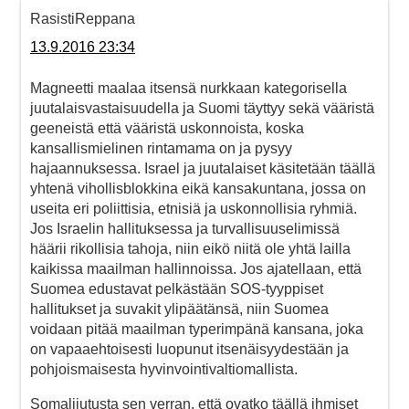
RasistiReppana
13.9.2016 23:34
Magneetti maalaa itsensä nurkkaan kategorisella
juutalaisvastaisuudella ja Suomi täyttyy sekä vääristä
geeneistä että vääristä uskonnoista, koska
kansallismielinen rintamama on ja pysyy
hajaannuksessa. Israel ja juutalaiset käsitetään täällä
yhtenä vihollisblokkina eikä kansakuntana, jossa on
useita eri poliittisia, etnisiä ja uskonnollisia ryhmiä.
Jos Israelin hallituksessa ja turvallisuuselimissä
häärii rikollisia tahoja, niin eikö niitä ole yhtä lailla
kaikissa maailman hallinnoissa. Jos ajatellaan, että
Suomea edustavat pelkästään SOS-tyyppiset
hallitukset ja suvakit ylipäätänsä, niin Suomea
voidaan pitää maailman typerimpänä kansana, joka
on vapaaehtoisesti luopunut itsenäisyydestään ja
pohjoismaisesta hyvinvointivaltiomallista.
Somalijutusta sen verran, että ovatko täällä ihmiset