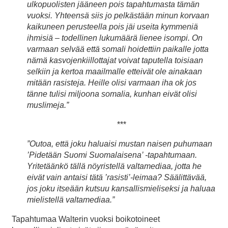
ulkopuolisten jääneen pois tapahtumasta tämän
vuoksi. Yhteensä siis jo pelkästään minun korvaan
kaikuneen perusteella pois jäi useita kymmeniä
ihmisiä – todellinen lukumäärä lienee isompi. On
varmaan selvää että somali hoidettiin paikalle jotta
nämä kasvojenkiillottajat voivat taputella toisiaan
selkiin ja kertoa maailmalle etteivät ole ainakaan
mitään rasisteja. Heille olisi varmaan iha ok jos
tänne tulisi miljoona somalia, kunhan eivät olisi
muslimeja.”
***
”Outoa, että joku haluaisi mustan naisen puhumaan
’Pidetään Suomi Suomalaisena’ -tapahtumaan.
Yritetäänkö tällä nöyristellä valtamediaa, jotta he
eivät vain antaisi tätä ’rasisti’-leimaa? Säälittävää,
jos joku itseään kutsuu kansallismieliseksi ja haluaa
mielistellä valtamediaa.”
Tapahtumaa Walterin vuoksi boikotoineet