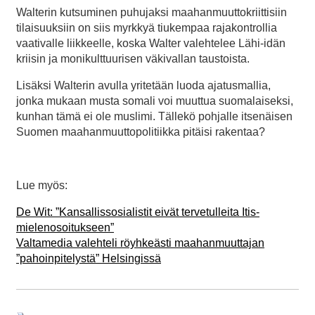
Walterin kutsuminen puhujaksi maahanmuuttokriittisiin
tilaisuuksiin on siis myrkkyä tiukempaa rajakontrollia
vaativalle liikkeelle, koska Walter valehtelee Lähi-idän
kriisin ja monikulttuurisen väkivallan taustoista.
Lisäksi Walterin avulla yritetään luoda ajatusmallia,
jonka mukaan musta somali voi muuttua suomalaiseksi,
kunhan tämä ei ole muslimi. Tällekö pohjalle itsenäisen
Suomen maahanmuuttopolitiikka pitäisi rakentaa?
Lue myös:
De Wit: ”Kansallissosialistit eivät tervetulleita Itis-
mielenosoitukseen”
Valtamedia valehteli röyhkeästi maahanmuuttajan
”pahoinpitelystä” Helsingissä