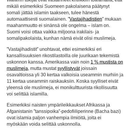
mikäli esimerkiksi Suomeen pakolaisena päätynyt
somali jättää islamin taakseen, tulee hänestä
automaattisesti suomalainen. ”
Vastajihadistien
” mukaan
maahanmuutto ei sinänsä ole ongelma – islam on.
Suomi voisi ottaa vaikka miljoona irakilais- ja
somalipakolaista, kunhan nämä eivät olisi muslimeja.
”Vastajihadistit” unohtavat, ettei esimerkiksi eri
kansallisuuksien rikostilastoilla ole juurikaan tekemistä
uskonnon kanssa. Amerikassa vain noin
1 % mustista on
muslimeja
, mutta mustat
syyllistyvät
joissain
osavaltioissa yli 30 kertaa valkoisia useammin murhiin ja
11 kertaa useammin raiskauksiin. Koska syylliset eivät
yleensä ole muslimeja, ei monikulttuurista rikollisuutta
voi selittää islamilla.
Esimerkiksi naisten ympärileikkaukset Afrikassa ja
Afganistanin ”tanssipoika”-pedofiiliperinne (Bacha bazi)
ovat islamia paljon vanhempia ilmiöitä, joita ei
myöskään voida selittää uskonnolla.