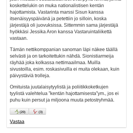
koskettelukin on muka nationalistisen kentän
hajottamista. Vastarinta marssi Sisun kanssa
itsenäisyyspäivänä ja petettiin jo silloin, koska
järjestäjä oli juovuksissa. Sittemmin sama järjestäjä
hyökkäsi Jessika Aron kanssa Vastaruintaliikettä
vastaan.
Tämän nettikomppanian sanoman läpi näkee täällä
selvästi ja on tarkoitettukin nähdä. Sionistiarmeija
räyhää joka kolkassa nettimaailmaa. Muilla
sivustoilla, esim. roskasivuilla ei muita olekaan, kuin
päivystäviä trolleja.
Omituista juutalaisytyylistä ja poliitikkoketkujen
tyylistä valehtelua ”kentän hajottamisesta”ym., jos ei
puhu kuin persut ja miljoona muuta petostryhmää.
(
20
)
(
3
)
Vastaa