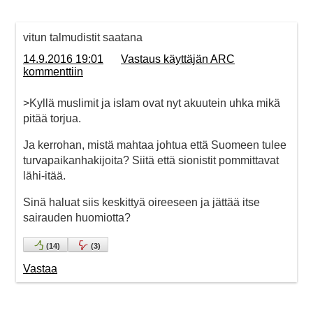
vitun talmudistit saatana
14.9.2016 19:01
Vastaus käyttäjän ARC
kommenttiin
>Kyllä muslimit ja islam ovat nyt akuutein uhka mikä
pitää torjua.
Ja kerrohan, mistä mahtaa johtua että Suomeen tulee
turvapaikanhakijoita? Siitä että sionistit pommittavat
lähi-itää.
Sinä haluat siis keskittyä oireeseen ja jättää itse
sairauden huomiotta?
(
14
)
(
3
)
Vastaa