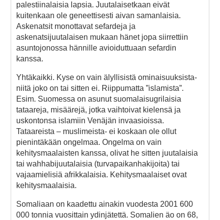
palestiinalaisia lapsia. Juutalaisetkaan eivät
kuitenkaan ole geneettisesti aivan samanlaisia.
Askenatsit monottavat sefardeja ja
askenatsijuutalaisen mukaan hänet jopa siirrettiin
asuntojonossa hännille avioiduttuaan sefardin
kanssa.
Yhtäkaikki. Kyse on vain älyllisistä ominaisuuksista-
niitä joko on tai sitten ei. Riippumatta ”islamista”.
Esim. Suomessa on asunut suomalaisugrilaisia
tataareja, misäärejä, jotka vaihtoivat kielensä ja
uskontonsa islamiin Venäjän invaasioissa.
Tataareista – muslimeista- ei koskaan ole ollut
pienintäkään ongelmaa. Ongelma on vain
kehitysmaalaisten kanssa, olivat he sitten juutalaisia
tai wahhabijuutalaisia (turvapaikanhakijoita) tai
vajaamielisiä afrikkalaisia. Kehitysmaalaiset ovat
kehitysmaalaisia.
Somaliaan on kaadettu ainakin vuodesta 2001 600
000 tonnia vuosittain ydinjätettä. Somalien äo on 68,