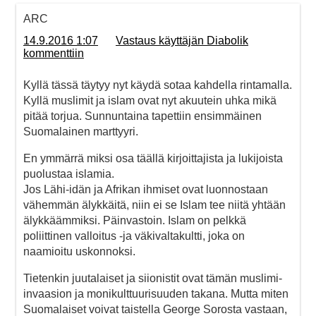
ARC
14.9.2016 1:07
Vastaus käyttäjän Diabolik
kommenttiin
Kyllä tässä täytyy nyt käydä sotaa kahdella rintamalla.
Kyllä muslimit ja islam ovat nyt akuutein uhka mikä
pitää torjua. Sunnuntaina tapettiin ensimmäinen
Suomalainen marttyyri.
En ymmärrä miksi osa täällä kirjoittajista ja lukijoista
puolustaa islamia.
Jos Lähi-idän ja Afrikan ihmiset ovat luonnostaan
vähemmän älykkäitä, niin ei se Islam tee niitä yhtään
älykkäämmiksi. Päinvastoin. Islam on pelkkä
poliittinen valloitus -ja väkivaltakultti, joka on
naamioitu uskonnoksi.
Tietenkin juutalaiset ja siionistit ovat tämän muslimi-
invaasion ja monikulttuurisuuden takana. Mutta miten
Suomalaiset voivat taistella George Sorosta vastaan,