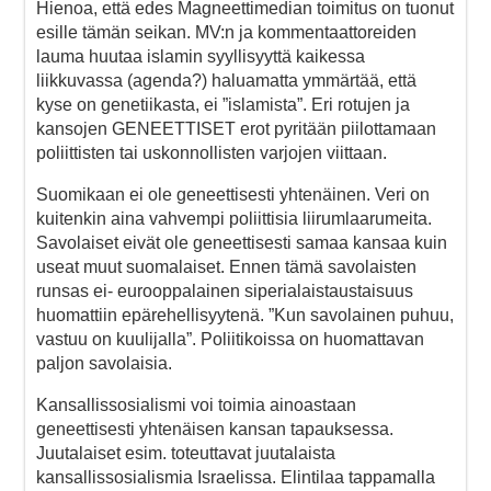
Hienoa, että edes Magneettimedian toimitus on tuonut
esille tämän seikan. MV:n ja kommentaattoreiden
lauma huutaa islamin syyllisyyttä kaikessa
liikkuvassa (agenda?) haluamatta ymmärtää, että
kyse on genetiikasta, ei ”islamista”. Eri rotujen ja
kansojen GENEETTISET erot pyritään piilottamaan
poliittisten tai uskonnollisten varjojen viittaan.
Suomikaan ei ole geneettisesti yhtenäinen. Veri on
kuitenkin aina vahvempi poliittisia liirumlaarumeita.
Savolaiset eivät ole geneettisesti samaa kansaa kuin
useat muut suomalaiset. Ennen tämä savolaisten
runsas ei- eurooppalainen siperialaistaustaisuus
huomattiin epärehellisyytenä. ”Kun savolainen puhuu,
vastuu on kuulijalla”. Poliitikoissa on huomattavan
paljon savolaisia.
Kansallissosialismi voi toimia ainoastaan
geneettisesti yhtenäisen kansan tapauksessa.
Juutalaiset esim. toteuttavat juutalaista
kansallissosialismia Israelissa. Elintilaa tappamalla