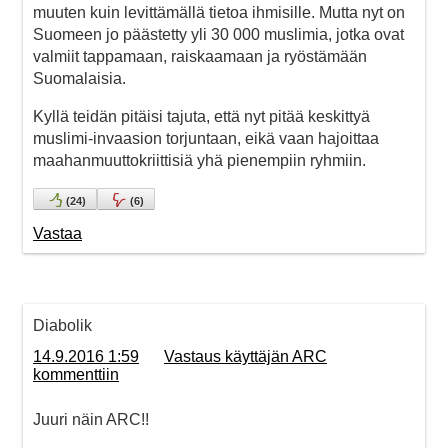
muuten kuin levittämällä tietoa ihmisille. Mutta nyt on
Suomeen jo päästetty yli 30 000 muslimia, jotka ovat
valmiit tappamaan, raiskaamaan ja ryöstämään
Suomalaisia.
Kyllä teidän pitäisi tajuta, että nyt pitää keskittyä
muslimi-invaasion torjuntaan, eikä vaan hajoittaa
maahanmuuttokriittisiä yhä pienempiin ryhmiin.
(
24
)
(
6
)
Vastaa
Diabolik
14.9.2016 1:59
Vastaus käyttäjän ARC
kommenttiin
Juuri näin ARC!!