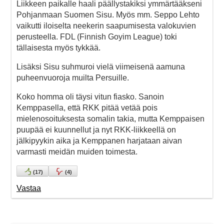
Liikkeen paikalle haali päällystakiksi ymmärtääkseni
Pohjanmaan Suomen Sisu. Myös mm. Seppo Lehto
vaikutti iloiselta neekerin saapumisesta valokuvien
perusteella. FDL (Finnish Goyim League) toki
tällaisesta myös tykkää.
Lisäksi Sisu suhmuroi vielä viimeisenä aamuna
puheenvuoroja muilta Persuille.
Koko homma oli täysi vitun fiasko. Sanoin
Kemppasella, että RKK pitää vetää pois
mielenosoituksesta somalin takia, mutta Kemppaisen
puupää ei kuunnellut ja nyt RKK-liikkeellä on
jälkipyykin aika ja Kemppanen harjataan aivan
varmasti meidän muiden toimesta.
(
17
)
(
4
)
Vastaa