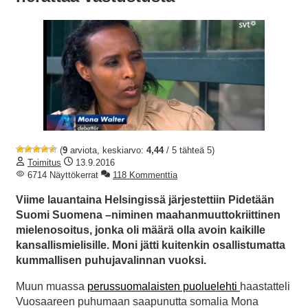
(
9
arviota, keskiarvo:
4,44
/ 5 tähteä 5)
Toimitus
13.9.2016
6714 Näyttökerrat
118 Kommenttia
Viime lauantaina Helsingissä järjestettiin Pidetään
Suomi Suomena –niminen maahanmuuttokriittinen
mielenosoitus, jonka oli määrä olla avoin kaikille
kansallismielisille. Moni jätti kuitenkin osallistumatta
kummallisen puhujavalinnan vuoksi.
Muun muassa
perussuomalaisten puoluelehti
haastatteli
Vuosaareen puhumaan saapunutta somalia Mona