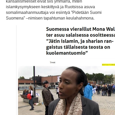
kansallismieliset eivät siis ymmärrä, miten
islamkysymykseen keskittyvä ja Ruotsissa asuva
somalimaahanmuuttaja voi esiintyä ”Pidetään Suomi
Suomena” –nimisen tapahtuman keulahahmona.