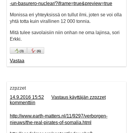
-un-basurero-nuclear/?iframe=true&preview=true
Monissa eri yhteyksissä on tullut ilmi, joten se voi olla
yhtä totta kuin virallinen 12 000 tonnia.
Mitä tulee savolaisiin niin onhan ne oma lajinsa, sori
Erkki.
(
3
)
(
6
)
Vastaa
zzpzzet
14.9.2016 15:52
Vastaus käyttäjän zzpzzet
kommenttiin
http://www.earth-matters.nl/11/9297/verborgen-
nieuws/the-real-pirates-of-somalia.html