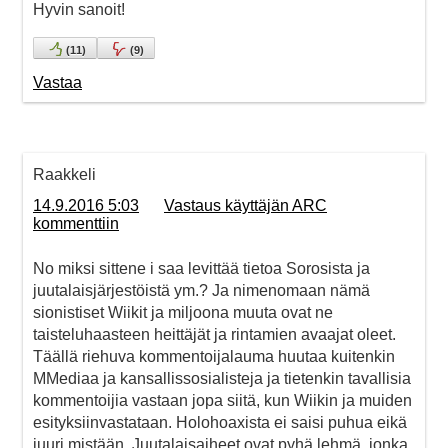
Hyvin sanoit!
(
11
)
(
9
)
Vastaa
Raakkeli
14.9.2016 5:03
Vastaus käyttäjän ARC
kommenttiin
No miksi sittene i saa levittää tietoa Sorosista ja
juutalaisjärjestöistä ym.? Ja nimenomaan nämä
sionistiset Wiikit ja miljoona muuta ovat ne
taisteluhaasteen heittäjät ja rintamien avaajat oleet.
Täällä riehuva kommentoijalauma huutaa kuitenkin
MMediaa ja kansallissosialisteja ja tietenkin tavallisia
kommentoijia vastaan jopa siitä, kun Wiikin ja muiden
esityksiinvastataan. Holohoaxista ei saisi puhua eikä
juuri mistään. Juutalaisaiheet ovat pyhä lehmä, jonka