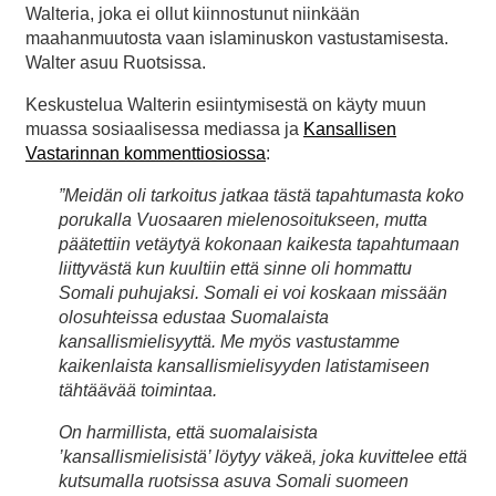
Walteria, joka ei ollut kiinnostunut niinkään
maahanmuutosta vaan islaminuskon vastustamisesta.
Walter asuu Ruotsissa.
Keskustelua Walterin esiintymisestä on käyty muun
muassa sosiaalisessa mediassa ja
Kansallisen
Vastarinnan kommenttiosiossa
:
”Meidän oli tarkoitus jatkaa tästä tapahtumasta koko
porukalla Vuosaaren mielenosoitukseen, mutta
päätettiin vetäytyä kokonaan kaikesta tapahtumaan
liittyvästä kun kuultiin että sinne oli hommattu
Somali puhujaksi. Somali ei voi koskaan missään
olosuhteissa edustaa Suomalaista
kansallismielisyyttä. Me myös vastustamme
kaikenlaista kansallismielisyyden latistamiseen
tähtäävää toimintaa.
On harmillista, että suomalaisista
’kansallismielisistä’ löytyy väkeä, joka kuvittelee että
kutsumalla ruotsissa asuva Somali suomeen