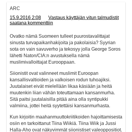
ARC
15.9.2016 2:08
Vastaus käyttäjän vitun talmudistit
saatana kommenttiin
Ovatko nämä Suomeen tulleet puurostavalittajat
sinusta turvapaikanhakijoita ja pakolaisia? Syyrian
sota on vain savuverho ja tekosyy jolla George Soros
lähetti Naton/CIA:n avustuksella nämä
muslimivalloittajat Eurooppaan.
Siionistit ovat valinneet muslimit Euroopan
kansallisvaltioiden ja valkoisen rodun tuhoajiksi.
Juutalaiset eivät mielellään likaa käsiään ja heitä
muutenkin liian vähän toteuttamaan kansanmurha.
Sitä paitsi juutalaisilla pitää aina olla syntipukki
valmiina, jottei heitä syytettäisi kansanmurhasta.
Kun kirjoitin maahanmuuttokriitikoiden hajoittamisesta
osiin en tarkoittanut Tiina Wiikiä. Tiina Wiik ja Jussi
Halla-Aho ovat näkyvimmät siionistiset valeoppositiot.