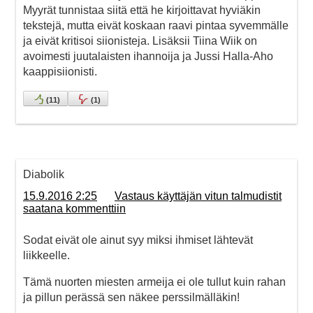
Myyrät tunnistaa siitä että he kirjoittavat hyviäkin
tekstejä, mutta eivät koskaan raavi pintaa syvemmälle
ja eivät kritisoi siionisteja. Lisäksii Tiina Wiik on
avoimesti juutalaisten ihannoija ja Jussi Halla-Aho
kaappisiionisti.
(
11
)
(
1
)
Diabolik
15.9.2016 2:25
Vastaus käyttäjän vitun talmudistit
saatana kommenttiin
Sodat eivät ole ainut syy miksi ihmiset lähtevät
liikkeelle.
Tämä nuorten miesten armeija ei ole tullut kuin rahan
ja pillun perässä sen näkee perssilmälläkin!