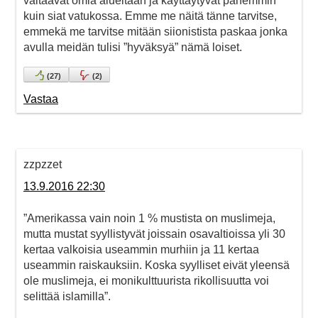
valtaavat omia alueitaan ja käyttäytyvät pahemmin
kuin siat vatukossa. Emme me näitä tänne tarvitse,
emmekä me tarvitse mitään siionistista paskaa jonka
avulla meidän tulisi ”hyväksyä” nämä loiset.
(
27
)
(
2
)
Vastaa
zzpzzet
13.9.2016 22:30
”Amerikassa vain noin 1 % mustista on muslimeja,
mutta mustat syyllistyvät joissain osavaltioissa yli 30
kertaa valkoisia useammin murhiin ja 11 kertaa
useammin raiskauksiin. Koska syylliset eivät yleensä
ole muslimeja, ei monikulttuurista rikollisuutta voi
selittää islamilla”.