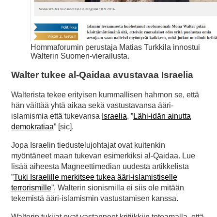
Hommaforumin perustaja Matias Turkkila innostui
Walterin Suomen-vierailusta.
Walter tukee al-Qaidaa avustavaa Israelia
Walterista tekee erityisen kummallisen hahmon se, että
hän väittää yhtä aikaa sekä vastustavansa ääri-
islamismia että tukevansa
Israelia
, ”
Lähi-idän ainutta
demokratiaa
” [sic].
Jopa Israelin tiedustelujohtajat ovat kuitenkin
myöntäneet maan tukevan esimerkiksi al-Qaidaa. Lue
lisää aiheesta Magneettimedian uudesta artikkelista
”
Tuki Israelille merkitsee tukea ääri-islamistiselle
terrorismille
”. Walterin sionismilla ei siis ole mitään
tekemistä ääri-islamismin vastustamisen kanssa.
Walterin tukijat ovat vastanneet kritiikkiin toteamalla, että