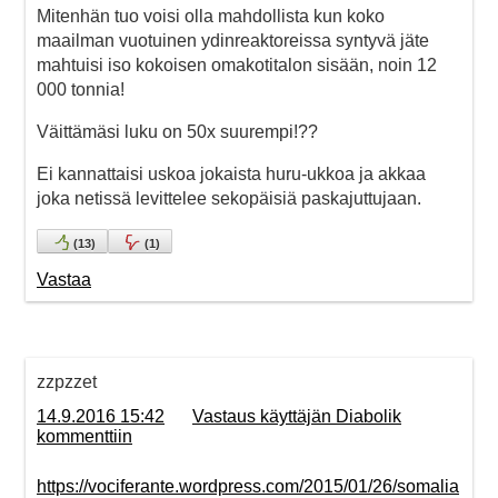
Mitenhän tuo voisi olla mahdollista kun koko
maailman vuotuinen ydinreaktoreissa syntyvä jäte
mahtuisi iso kokoisen omakotitalon sisään, noin 12
000 tonnia!
Väittämäsi luku on 50x suurempi!??
Ei kannattaisi uskoa jokaista huru-ukkoa ja akkaa
joka netissä levittelee sekopäisiä paskajuttujaan.
(
13
)
(
1
)
Vastaa
zzpzzet
14.9.2016 15:42
Vastaus käyttäjän Diabolik
kommenttiin
https://vociferante.wordpress.com/2015/01/26/somalia