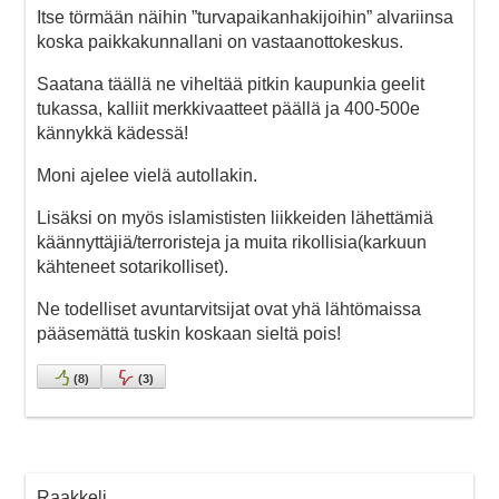
Itse törmään näihin ”turvapaikanhakijoihin” alvariinsa
koska paikkakunnallani on vastaanottokeskus.
Saatana täällä ne viheltää pitkin kaupunkia geelit
tukassa, kalliit merkkivaatteet päällä ja 400-500e
kännykkä kädessä!
Moni ajelee vielä autollakin.
Lisäksi on myös islamististen liikkeiden lähettämiä
käännyttäjiä/terroristeja ja muita rikollisia(karkuun
kähteneet sotarikolliset).
Ne todelliset avuntarvitsijat ovat yhä lähtömaissa
pääsemättä tuskin koskaan sieltä pois!
(
8
)
(
3
)
Raakkeli