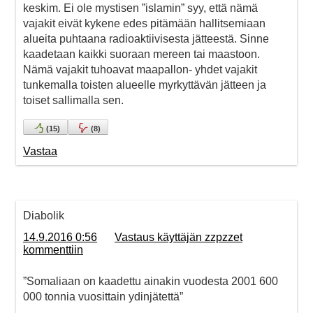
keskim. Ei ole mystisen ”islamin” syy, että nämä
vajakit eivät kykene edes pitämään hallitsemiaan
alueita puhtaana radioaktiivisesta jätteestä. Sinne
kaadetaan kaikki suoraan mereen tai maastoon.
Nämä vajakit tuhoavat maapallon- yhdet vajakit
tunkemalla toisten alueelle myrkyttävän jätteen ja
toiset sallimalla sen.
(
15
)
(
8
)
Vastaa
Diabolik
14.9.2016 0:56
Vastaus käyttäjän zzpzzet
kommenttiin
”Somaliaan on kaadettu ainakin vuodesta 2001 600
000 tonnia vuosittain ydinjätettä”