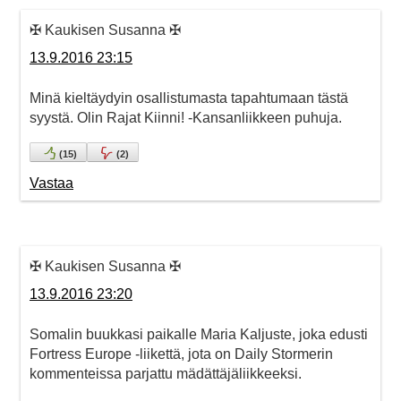
✠ Kaukisen Susanna ✠
13.9.2016 23:15
Minä kieltäydyin osallistumasta tapahtumaan tästä
syystä. Olin Rajat Kiinni! -Kansanliikkeen puhuja.
(
15
)
(
2
)
Vastaa
✠ Kaukisen Susanna ✠
13.9.2016 23:20
Somalin buukkasi paikalle Maria Kaljuste, joka edusti
Fortress Europe -liikettä, jota on Daily Stormerin
kommenteissa parjattu mädättäjäliikkeeksi.