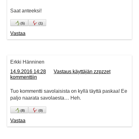
Saat anteeksi!
(
5
)
(
1
)
Vastaa
Erkki Hänninen
14.9.2016 14:28
Vastaus käyttäjän zzpzzet
kommenttiin
Tuo kommentti savolaisista on kyllä täyttä paskaa! Ee
paljo naarata savolaesta… Heh.
(
8
)
(
0
)
Vastaa