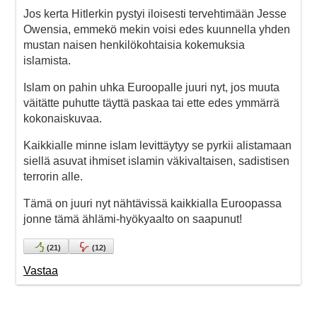
Jos kerta Hitlerkin pystyi iloisesti tervehtimään Jesse
Owensia, emmekö mekin voisi edes kuunnella yhden
mustan naisen henkilökohtaisia kokemuksia
islamista.
Islam on pahin uhka Euroopalle juuri nyt, jos muuta
väitätte puhutte täyttä paskaa tai ette edes ymmärrä
kokonaiskuvaa.
Kaikkialle minne islam levittäytyy se pyrkii alistamaan
siellä asuvat ihmiset islamin väkivaltaisen, sadistisen
terrorin alle.
Tämä on juuri nyt nähtävissä kaikkialla Euroopassa
jonne tämä ählämi-hyökyaalto on saapunut!
(
21
)
(
12
)
Vastaa