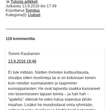
Tulosta artikkeli
Julkaistu
13.9.2016 klo 17:49
Kirjoittanut
Toimitus
Kategoria(t):
Uutiset
118 kommenttia
Tommi Rautiainen
13.9.2016 18:46
Ei tule mittään. Näitten ihmisten kulttuuritausta,
olivatpa sitten muslimeja tai ei on kokonaan toinen
kuin meidän suomalaisten ja laajemmin
eurooppalaisten. He ovat lapsesta saakka kasvaneet
niin toisenlaiseen tapaan toimia – ja hah hah –
”ajatella”, etteivät he edes halua sopeutua tähän
maahan. Lisäksi he muodostavat omia ryhmiään,