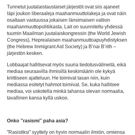
Tunnetut juutalaistaustaiset järjestöt ovat siis ajaneet
läpi joukon liberaaleja maahanmuuttolakeja ja ovat näin
osaltaan vastuussa jokaisen länsimaisen valtion
maahanmuuttopolitiikasta. Lait on suunniteltu yhdessä
tuumin Maailman juutalaiskongressin (the World Jewish
Congress), Heprealaisen maahanmuuttoapuyhdistyksen
(the Hebrew Immigrant Aid Society) ja B’nai B’rith –
järjestön kesken.
Lobbaajat hallitsevat myös suuria tiedotusvälineitä, eikä
mediaa seuraavilla ihmisillä keskimäärin ole kykyä
kriittiseen ajatteluun. He toimivat tasan niin, kuin
mediassa esitetyt hahmot toimivat. Se, kuka hallitsee
mediaa, voi uskotella minkä tahansa olevan normaalia,
tavallinen kansa kyllä uskoo.
Onko ”rasismi” paha asia?
”Rasistiksi” syyttely on hyvin normaalin ilmiön, omiensa