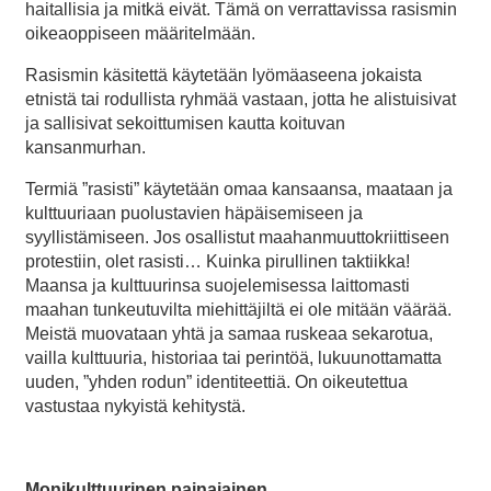
haitallisia ja mitkä eivät. Tämä on verrattavissa rasismin
oikeaoppiseen määritelmään.
Rasismin käsitettä käytetään lyömäaseena jokaista
etnistä tai rodullista ryhmää vastaan, jotta he alistuisivat
ja sallisivat sekoittumisen kautta koituvan
kansanmurhan.
Termiä ”rasisti” käytetään omaa kansaansa, maataan ja
kulttuuriaan puolustavien häpäisemiseen ja
syyllistämiseen. Jos osallistut maahanmuuttokriittiseen
protestiin, olet rasisti… Kuinka pirullinen taktiikka!
Maansa ja kulttuurinsa suojelemisessa laittomasti
maahan tunkeutuvilta miehittäjiltä ei ole mitään väärää.
Meistä muovataan yhtä ja samaa ruskeaa sekarotua,
vailla kulttuuria, historiaa tai perintöä, lukuunottamatta
uuden, ”yhden rodun” identiteettiä. On oikeutettua
vastustaa nykyistä kehitystä.
Monikulttuurinen painajainen