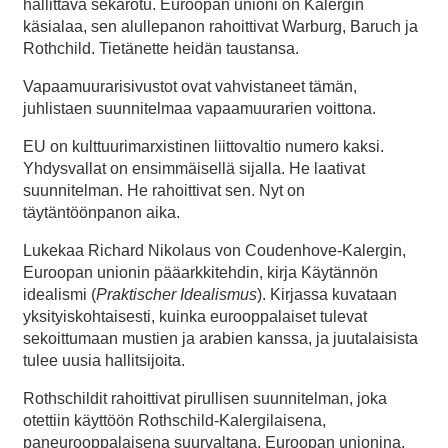
hallittava sekarotu. Euroopan unioni on Kalergin
käsialaa, sen alullepanon rahoittivat Warburg, Baruch ja
Rothchild. Tietänette heidän taustansa.
Vapaamuurarisivustot ovat vahvistaneet tämän,
juhlistaen suunnitelmaa vapaamuurarien voittona.
EU on kulttuurimarxistinen liittovaltio numero kaksi.
Yhdysvallat on ensimmäisellä sijalla. He laativat
suunnitelman. He rahoittivat sen. Nyt on
täytäntöönpanon aika.
Lukekaa Richard Nikolaus von Coudenhove-Kalergin,
Euroopan unionin pääarkkitehdin, kirja Käytännön
idealismi (
Praktischer Idealismus
). Kirjassa kuvataan
yksityiskohtaisesti, kuinka eurooppalaiset tulevat
sekoittumaan mustien ja arabien kanssa, ja juutalaisista
tulee uusia hallitsijoita.
Rothschildit rahoittivat pirullisen suunnitelman, joka
otettiin käyttöön Rothschild-Kalergilaisena,
paneurooppalaisena suurvaltana, Euroopan unionina.