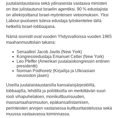
juutalaistaustaisia sekä ydinaseista vastaava ministeri
on itse julistautunut Israelin agentiksi. 90 % edustajista
on allekirjoittanut Israel-myönteisen vetoomuksen. Yksi
Labour-puolueen tuleva edustaja työskentelee tällä
hetkellä Israel-lobbaajana.
Nämä sionistit ovat vuoden Yhdysvalloissa vuoden 1965
maahanmuuttolain takana:
Senaattori Jacob Javits (New York)
Kongressiedustaja Emanuel Celler (New York)
Leo Pfeffer (Amerikan juutalaiskongressin entinen
presidentti)
Norman Podhoretz (Kirjailija ja Ulkoasiain
neuvoston jäsen)
Useilla juutalaistaustaisilla kansalaisjärjestöillä,
lobbaajilla, lehdillä ja poliitikoilla on merkittävän suuri
rooli vihapuhelakien, monikulttuurisuuden,
massamaahanmuuton, epäkansallistamisen,
perinteisten arvojen vastaisessa kulttuuritaistelussa sekä
muussa vastaavassa toiminnassa.