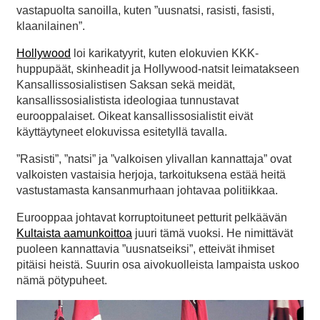
vastapuolta sanoilla, kuten ”uusnatsi, rasisti, fasisti,
klaanilainen”.
Hollywood
loi karikatyyrit, kuten elokuvien KKK-
huppupäät, skinheadit ja Hollywood-natsit leimatakseen
Kansallissosialistisen Saksan sekä meidät,
kansallissosialistista ideologiaa tunnustavat
eurooppalaiset. Oikeat kansallissosialistit eivät
käyttäytyneet elokuvissa esitetyllä tavalla.
”Rasisti”, ”natsi” ja ”valkoisen ylivallan kannattaja” ovat
valkoisten vastaisia herjoja, tarkoituksena estää heitä
vastustamasta kansanmurhaan johtavaa politiikkaa.
Eurooppaa johtavat korruptoituneet petturit pelkäävän
Kultaista aamunkoittoa
juuri tämä vuoksi. He nimittävät
puoleen kannattavia ”uusnatseiksi”, etteivät ihmiset
pitäisi heistä. Suurin osa aivokuolleista lampaista uskoo
nämä pötypuheet.