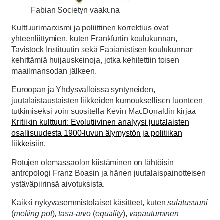
Fabian Societyn vaakuna
Kulttuurimarxismi ja poliittinen korrektius ovat
yhteenliittymien, kuten Frankfurtin koulukunnan,
Tavistock Instituutin sekä Fabianistisen koulukunnan
kehittämiä huijauskeinoja, jotka kehitettiin toisen
maailmansodan jälkeen.
Euroopan ja Yhdysvalloissa syntyneiden,
juutalaistaustaisten liikkeiden kumouksellisen luonteen
tutkimiseksi voin suositella Kevin MacDonaldin kirjaa
Kritiikin kulttuuri: Evolutiivinen analyysi juutalaisten
osallisuudesta 1900-luvun älymystön ja politiikan
liikkeisiin.
Rotujen olemassaolon kiistäminen on lähtöisin
antropologi Franz Boasin ja hänen juutalaispainotteisen
ystäväpiirinsä aivotuksista.
Kaikki nykyvasemmistolaiset käsitteet, kuten
sulatusuuni
(
melting pot
),
tasa-arvo
(
equality
),
vapautuminen