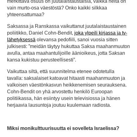
merkittävä osuus on juutalaistaustaisia, vaikka heitä on
vain murto-osa väestöstä? Onko kaikki silkkaa
yhteensattumaa?
Saksassa ja Ranskassa vaikuttanut juutalaistaustainen
poliitikko, Daniel Cohn-Bendit,
joka ylpeili kirjassa ja tv-
lähetyksessä
olevansa pedofiili, sanoi vuosia sitten
julkisesti: ”meidän täytyy hukuttaa Saksa maahanmuuton
avulla, antaa maahantulijoille äänioikeus, jotta Saksan
kansa kukistuu perusteellisesti”.
Vaikuttaa siltä, että suunnitelma etenee odotetulla
tavalla: saksalaiset katoavat hitaasti maahanmuuton ja
valkoisen väestönkasvun heikkenemisen seurauksena.
Cohn-Bendit on yhä arvostettu henkilö Euroopan
politiikassa, hän esiintyy usein televisiossa ja hänen
herjaavia lausuntoja joutuu kuulemaan radiosta.
Miksi monikulttuurisuutta ei sovelleta Israelissa?