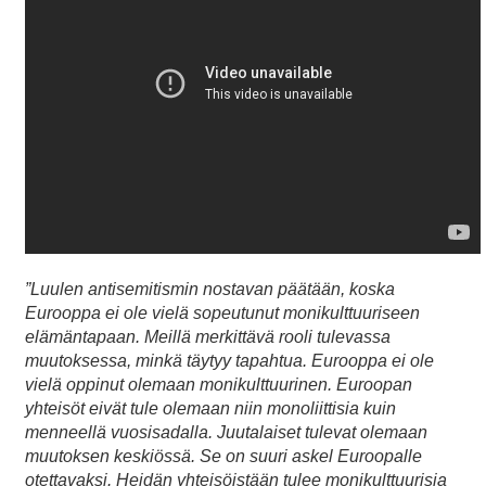
”Luulen antisemitismin nostavan päätään, koska
Eurooppa ei ole vielä sopeutunut monikulttuuriseen
elämäntapaan. Meillä merkittävä rooli tulevassa
muutoksessa, minkä täytyy tapahtua. Eurooppa ei ole
vielä oppinut olemaan monikulttuurinen. Euroopan
yhteisöt eivät tule olemaan niin monoliittisia kuin
menneellä vuosisadalla. Juutalaiset tulevat olemaan
muutoksen keskiössä. Se on suuri askel Euroopalle
otettavaksi. Heidän yhteisöistään tulee monikulttuurisia