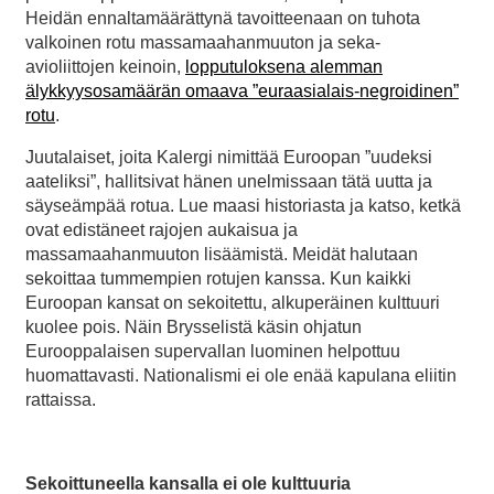
Heidän ennaltamäärättynä tavoitteenaan on tuhota
valkoinen rotu massamaahanmuuton ja seka-
avioliittojen keinoin,
lopputuloksena alemman
älykkyysosamäärän omaava ”euraasialais-negroidinen”
rotu
.
Juutalaiset, joita Kalergi nimittää Euroopan ”uudeksi
aateliksi”, hallitsivat hänen unelmissaan tätä uutta ja
säyseämpää rotua. Lue maasi historiasta ja katso, ketkä
ovat edistäneet rajojen aukaisua ja
massamaahanmuuton lisäämistä. Meidät halutaan
sekoittaa tummempien rotujen kanssa. Kun kaikki
Euroopan kansat on sekoitettu, alkuperäinen kulttuuri
kuolee pois. Näin Brysselistä käsin ohjatun
Eurooppalaisen supervallan luominen helpottuu
huomattavasti. Nationalismi ei ole enää kapulana eliitin
rattaissa.
Sekoittuneella kansalla ei ole kulttuuria