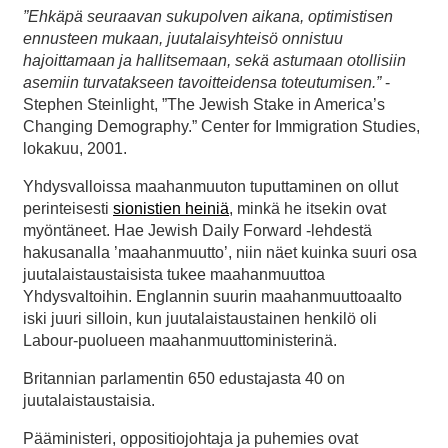
”Ehkäpä seuraavan sukupolven aikana, optimistisen
ennusteen mukaan, juutalaisyhteisö onnistuu
hajoittamaan ja hallitsemaan, sekä astumaan otollisiin
asemiin turvatakseen tavoitteidensa toteutumisen.”
-
Stephen Steinlight, ”The Jewish Stake in America’s
Changing Demography.” Center for Immigration Studies,
lokakuu, 2001.
Yhdysvalloissa maahanmuuton tuputtaminen on ollut
perinteisesti
sionistien heiniä
, minkä he itsekin ovat
myöntäneet. Hae Jewish Daily Forward -lehdestä
hakusanalla ’maahanmuutto’, niin näet kuinka suuri osa
juutalaistaustaisista tukee maahanmuuttoa
Yhdysvaltoihin. Englannin suurin maahanmuuttoaalto
iski juuri silloin, kun juutalaistaustainen henkilö oli
Labour-puolueen maahanmuuttoministerinä.
Britannian parlamentin 650 edustajasta 40 on
juutalaistaustaisia.
Pääministeri, oppositiojohtaja ja puhemies ovat