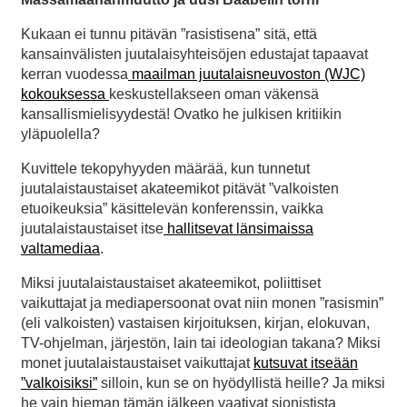
Kukaan ei tunnu pitävän ”rasistisena” sitä, että
kansainvälisten juutalaisyhteisöjen edustajat tapaavat
kerran vuodessa
maailman juutalaisneuvoston (WJC)
kokouksessa
keskustellakseen oman väkensä
kansallismielisyydestä! Ovatko he julkisen kritiikin
yläpuolella?
Kuvittele tekopyhyyden määrää, kun tunnetut
juutalaistaustaiset akateemikot pitävät ”valkoisten
etuoikeuksia” käsittelevän konferenssin, vaikka
juutalaistaustaiset itse
hallitsevat länsimaissa
valtamediaa
.
Miksi juutalaistaustaiset akateemikot, poliittiset
vaikuttajat ja mediapersoonat ovat niin monen ”rasismin”
(eli valkoisten) vastaisen kirjoituksen, kirjan, elokuvan,
TV-ohjelman, järjestön, lain tai ideologian takana? Miksi
monet juutalaistaustaiset vaikuttajat
kutsuvat itseään
”valkoisiksi”
silloin, kun se on hyödyllistä heille? Ja miksi
he vain hieman tämän jälkeen vaativat sionistista