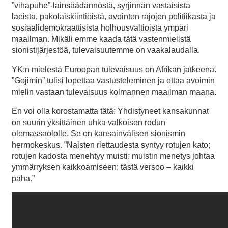
”vihapuhe”-lainsäädännöstä, syrjinnän vastaisista
laeista, pakolaiskiintiöistä, avointen rajojen politiikasta ja
sosiaalidemokraattisista holhousvaltioista ympäri
maailman. Mikäli emme kaada tätä vastenmielistä
sionistijärjestöä, tulevaisuutemme on vaakalaudalla.
YK:n mielestä Euroopan tulevaisuus on Afrikan jatkeena.
”Gojimin” tulisi lopettaa vastusteleminen ja ottaa avoimin
mielin vastaan tulevaisuus kolmannen maailman maana.
En voi olla korostamatta tätä: Yhdistyneet kansakunnat
on suurin yksittäinen uhka valkoisen rodun
olemassaololle. Se on kansainvälisen sionismin
hermokeskus. ”Naisten riettaudesta syntyy rotujen kato;
rotujen kadosta menehtyy muisti; muistin menetys johtaa
ymmärryksen kaikkoamiseen; tästä versoo – kaikki
paha.”