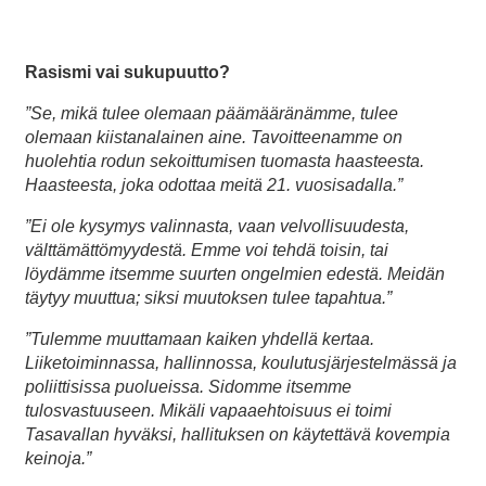
Rasismi vai sukupuutto?
”Se, mikä tulee olemaan päämääränämme, tulee
olemaan kiistanalainen aine. Tavoitteenamme on
huolehtia rodun sekoittumisen tuomasta haasteesta.
Haasteesta, joka odottaa meitä 21. vuosisadalla.”
”Ei ole kysymys valinnasta, vaan velvollisuudesta,
välttämättömyydestä. Emme voi tehdä toisin, tai
löydämme itsemme suurten ongelmien edestä. Meidän
täytyy muuttua; siksi muutoksen tulee tapahtua.”
”Tulemme muuttamaan kaiken yhdellä kertaa.
Liiketoiminnassa, hallinnossa, koulutusjärjestelmässä ja
poliittisissa puolueissa. Sidomme itsemme
tulosvastuuseen. Mikäli vapaaehtoisuus ei toimi
Tasavallan hyväksi, hallituksen on käytettävä kovempia
keinoja.”