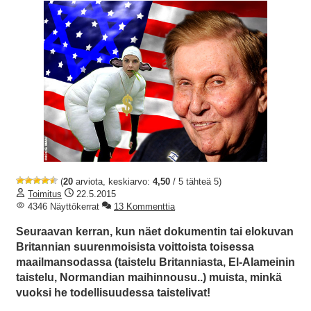
(
20
arviota, keskiarvo:
4,50
/ 5 tähteä 5)
Toimitus
22.5.2015
4346 Näyttökerrat
13 Kommenttia
Seuraavan kerran, kun näet dokumentin tai elokuvan
Britannian suurenmoisista voittoista toisessa
maailmansodassa (taistelu Britanniasta, El-Alameinin
taistelu, Normandian maihinnousu..) muista, minkä
vuoksi he todellisuudessa taistelivat!