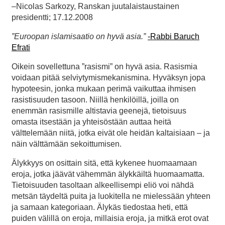
–Nicolas Sarkozy, Ranskan juutalaistaustainen
presidentti; 17.12.2008
”Euroopan islamisaatio on hyvä asia.”
-Rabbi Baruch
Efrati
Oikein sovellettuna ”rasismi” on hyvä asia. Rasismia
voidaan pitää selviytymismekanismina. Hyväksyn jopa
hypoteesin, jonka mukaan perimä vaikuttaa ihmisen
rasistisuuden tasoon. Niillä henkilöillä, joilla on
enemmän rasismille altistavia geenejä, tietoisuus
omasta itsestään ja yhteisöstään auttaa heitä
välttelemään niitä, jotka eivät ole heidän kaltaisiaan – ja
näin välttämään sekoittumisen.
Älykkyys on osittain sitä, että kykenee huomaamaan
eroja, jotka jäävät vähemmän älykkäiltä huomaamatta.
Tietoisuuden tasoltaan alkeellisempi eliö voi nähdä
metsän täydeltä puita ja luokitella ne mielessään yhteen
ja samaan kategoriaan. Älykäs tiedostaa heti, että
puiden välillä on eroja, millaisia eroja, ja mitkä erot ovat