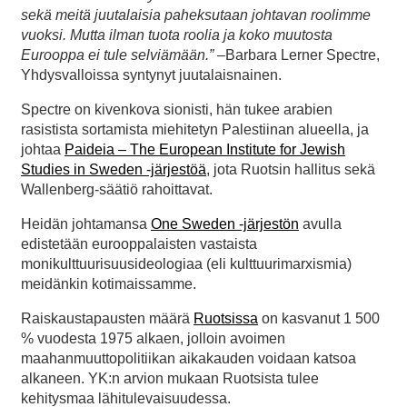
sekä meitä juutalaisia paheksutaan johtavan roolimme
vuoksi. Mutta ilman tuota roolia ja koko muutosta
Eurooppa ei tule selviämään.” –
Barbara Lerner Spectre,
Yhdysvalloissa syntynyt juutalaisnainen.
Spectre on kivenkova sionisti, hän tukee arabien
rasistista sortamista miehitetyn Palestiinan alueella, ja
johtaa
Paideia – The European Institute for Jewish
Studies in Sweden -järjestöä
, jota Ruotsin hallitus sekä
Wallenberg-säätiö rahoittavat.
Heidän johtamansa
One Sweden -järjestön
avulla
edistetään eurooppalaisten vastaista
monikulttuurisuusideologiaa (eli kulttuurimarxismia)
meidänkin kotimaissamme.
Raiskaustapausten määrä
Ruotsissa
on kasvanut 1 500
% vuodesta 1975 alkaen, jolloin avoimen
maahanmuuttopolitiikan aikakauden voidaan katsoa
alkaneen. YK:n arvion mukaan Ruotsista tulee
kehitysmaa lähitulevaisuudessa.