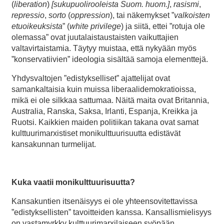
(
liberation
)
[sukupuolirooleista Suom. huom.]
,
rasismi
,
repressio
,
sorto
(
oppression
), tai näkemykset ”
valkoisten
etuoikeuksista
” (
white privilege
) ja siitä, ettei ”rotuja ole
olemassa” ovat juutalaistaustaisten vaikuttajien
valtavirtaistamia. Täytyy muistaa, että nykyään myös
”konservatiivien” ideologia sisältää samoja elementtejä.
Yhdysvaltojen ”edistykselliset” ajattelijat ovat
samankaltaisia kuin muissa liberaalidemokratioissa,
mikä ei ole silkkaa sattumaa. Näitä maita ovat Britannia,
Australia, Ranska, Saksa, Irlanti, Espanja, Kreikka ja
Ruotsi. Kaikkien maiden politiikan takana ovat samat
kulttuurimarxistiset monikulttuurisuutta edistävät
kansakunnan turmelijat.
Kuka vaatii monikulttuurisuutta?
Kansakuntien itsenäisyys ei ole yhteensovitettavissa
”edistyksellisten” tavoitteiden kanssa. Kansallismielisyys
on vastamyrkky kulttuurimarxilaiseen syöpään.