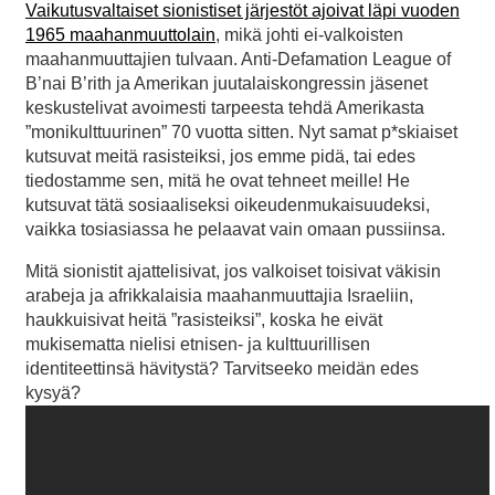
Vaikutusvaltaiset sionistiset järjestöt ajoivat läpi vuoden
1965 maahanmuuttolain
, mikä johti ei-valkoisten
maahanmuuttajien tulvaan. Anti-Defamation League of
B’nai B’rith ja Amerikan juutalaiskongressin jäsenet
keskustelivat avoimesti tarpeesta tehdä Amerikasta
”monikulttuurinen” 70 vuotta sitten. Nyt samat p*skiaiset
kutsuvat meitä rasisteiksi, jos emme pidä, tai edes
tiedostamme sen, mitä he ovat tehneet meille! He
kutsuvat tätä sosiaaliseksi oikeudenmukaisuudeksi,
vaikka tosiasiassa he pelaavat vain omaan pussiinsa.
Mitä sionistit ajattelisivat, jos valkoiset toisivat väkisin
arabeja ja afrikkalaisia maahanmuuttajia Israeliin,
haukkuisivat heitä ”rasisteiksi”, koska he eivät
mukisematta nielisi etnisen- ja kulttuurillisen
identiteettinsä hävitystä? Tarvitseeko meidän edes
kysyä?