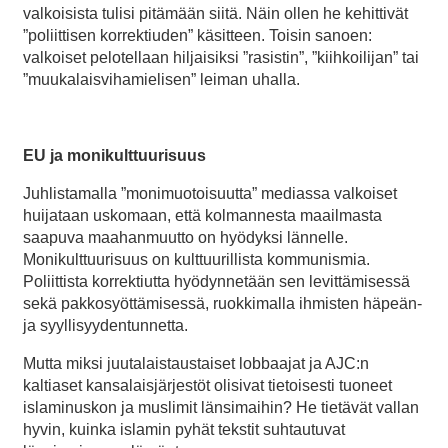
valkoisista tulisi pitämään siitä. Näin ollen he kehittivät
”poliittisen korrektiuden” käsitteen. Toisin sanoen:
valkoiset pelotellaan hiljaisiksi ”rasistin”, ”kiihkoilijan” tai
”muukalaisvihamielisen” leiman uhalla.
EU ja monikulttuurisuus
Juhlistamalla ”monimuotoisuutta” mediassa valkoiset
huijataan uskomaan, että kolmannesta maailmasta
saapuva maahanmuutto on hyödyksi lännelle.
Monikulttuurisuus on kulttuurillista kommunismia.
Poliittista korrektiutta hyödynnetään sen levittämisessä
sekä pakkosyöttämisessä, ruokkimalla ihmisten häpeän-
ja syyllisyydentunnetta.
Mutta miksi juutalaistaustaiset lobbaajat ja AJC:n
kaltiaset kansalaisjärjestöt olisivat tietoisesti tuoneet
islaminuskon ja muslimit länsimaihin? He tietävät vallan
hyvin, kuinka islamin pyhät tekstit suhtautuvat