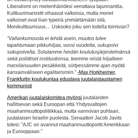
Liberalismi on mielenhäiriöksi verrattava tajunnantila.
Kulttuurimarxistit vihaavat valkoisia, mutta monet
valkoiset ovat liian typeriä ymmärtämään sitä.
Monikulttuurisuus… Uskooko joku sen todella toimivan?
”Vallankumousta ei tehdä asein, muutos tulee
tapahtumaan pikkuhiljaa, vuosi vuodelta, sukupolvi
sukupolvelta. Solutamme heidän koulutusjärjestelmänsä
sekä poliittiset instituutionsa, teemme niistä hiljalleen
marxilaisuuden pesäkkeitä, siirtyessämme ajan myötä
kansainväliseen egalitarismiin.”
-Max Horkheimer,
Frankfurtin koulukuntaa edustava juutalaistaustainen
kommunisti
Amerikan juutalaiskomitea myönsi
juutalaisten
hallitsevan sekä Euroopan että Yhdysvaltojen
maahanmuuttopolitiikkaa, mutta vannovan puhtaan,
juutalaisen Israelin puolesta. Senaattori Jacob Javits
totesi: ”AJC on avannut maahanmuuttoportit Amerikkaan
ja Eurooppaan.”