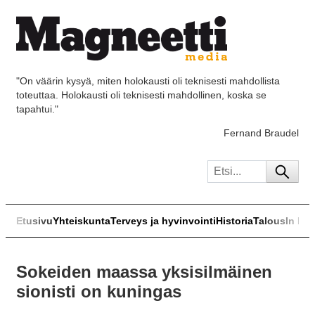
"On väärin kysyä, miten holokausti oli teknisesti mahdollista
toteuttaa. Holokausti oli teknisesti mahdollinen, koska se
tapahtui."
Fernand Braudel
Etusivu
Yhteiskunta
Terveys ja hyvinvointi
Historia
Talous
In Eng
Sokeiden maassa yksisilmäinen
sionisti on kuningas