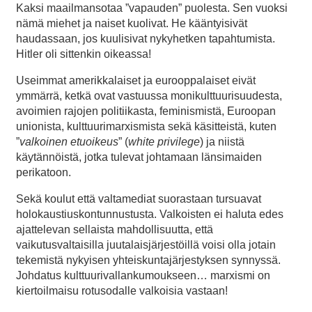
Kaksi maailmansotaa ”vapauden” puolesta. Sen vuoksi
nämä miehet ja naiset kuolivat. He kääntyisivät
haudassaan, jos kuulisivat nykyhetken tapahtumista.
Hitler oli sittenkin oikeassa!
Useimmat amerikkalaiset ja eurooppalaiset eivät
ymmärrä, ketkä ovat vastuussa monikulttuurisuudesta,
avoimien rajojen politiikasta, feminismistä, Euroopan
unionista, kulttuurimarxismista sekä käsitteistä, kuten
”
valkoinen etuoikeus
” (
white privilege
) ja niistä
käytännöistä, jotka tulevat johtamaan länsimaiden
perikatoon.
Sekä koulut että valtamediat suorastaan tursuavat
holokaustiuskontunnustusta. Valkoisten ei haluta edes
ajattelevan sellaista mahdollisuutta, että
vaikutusvaltaisilla juutalaisjärjestöillä voisi olla jotain
tekemistä nykyisen yhteiskuntajärjestyksen synnyssä.
Johdatus kulttuurivallankumoukseen… marxismi on
kiertoilmaisu rotusodalle valkoisia vastaan!