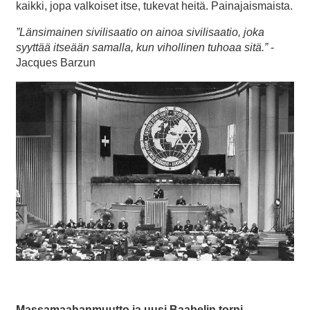
kaikki, jopa valkoiset itse, tukevat heitä. Painajaismaista.
”Länsimainen sivilisaatio on ainoa sivilisaatio, joka
syyttää itseään samalla, kun vihollinen tuhoaa sitä.”
-
Jacques Barzun
Massamaahanmuutto ja uusi Baabelin torni