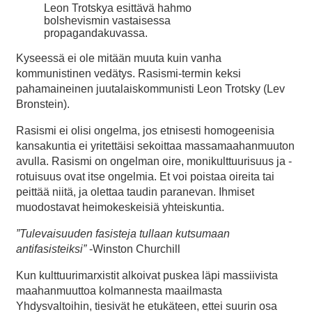
Leon Trotskya esittävä hahmo
bolshevismin vastaisessa
propagandakuvassa.
Kyseessä ei ole mitään muuta kuin vanha
kommunistinen vedätys. Rasismi-termin keksi
pahamaineinen juutalaiskommunisti Leon Trotsky (Lev
Bronstein).
Rasismi ei olisi ongelma, jos etnisesti homogeenisia
kansakuntia ei yritettäisi sekoittaa massamaahanmuuton
avulla. Rasismi on ongelman oire, monikulttuurisuus ja -
rotuisuus ovat itse ongelmia. Et voi poistaa oireita tai
peittää niitä, ja olettaa taudin paranevan. Ihmiset
muodostavat heimokeskeisiä yhteiskuntia.
”Tulevaisuuden fasisteja tullaan kutsumaan
antifasisteiksi”
-Winston Churchill
Kun kulttuurimarxistit alkoivat puskea läpi massiivista
maahanmuuttoa kolmannesta maailmasta
Yhdysvaltoihin, tiesivät he etukäteen, ettei suurin osa