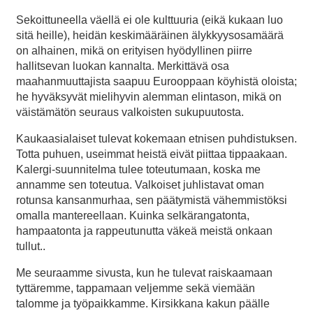
Sekoittuneella väellä ei ole kulttuuria (eikä kukaan luo
sitä heille), heidän keskimääräinen älykkyysosamäärä
on alhainen, mikä on erityisen hyödyllinen piirre
hallitsevan luokan kannalta. Merkittävä osa
maahanmuuttajista saapuu Eurooppaan köyhistä oloista;
he hyväksyvät mielihyvin alemman elintason, mikä on
väistämätön seuraus valkoisten sukupuutosta.
Kaukaasialaiset tulevat kokemaan etnisen puhdistuksen.
Totta puhuen, useimmat heistä eivät piittaa tippaakaan.
Kalergi-suunnitelma tulee toteutumaan, koska me
annamme sen toteutua. Valkoiset juhlistavat oman
rotunsa kansanmurhaa, sen päätymistä vähemmistöksi
omalla mantereellaan. Kuinka selkärangatonta,
hampaatonta ja rappeutunutta väkeä meistä onkaan
tullut..
Me seuraamme sivusta, kun he tulevat raiskaamaan
tyttäremme, tappamaan veljemme sekä viemään
talomme ja työpaikkamme. Kirsikkana kakun päälle