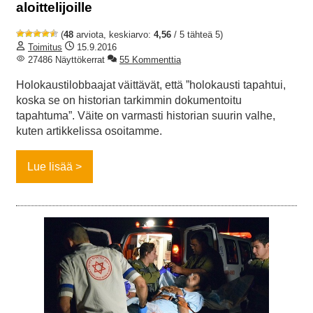
aloittelijoille
(
48
arviota, keskiarvo:
4,56
/ 5 tähteä 5)
Toimitus
15.9.2016
27486 Näyttökerrat
55 Kommenttia
Holokaustilobbaajat väittävät, että ”holokausti tapahtui,
koska se on historian tarkimmin dokumentoitu
tapahtuma”. Väite on varmasti historian suurin valhe,
kuten artikkelissa osoitamme.
Lue lisää