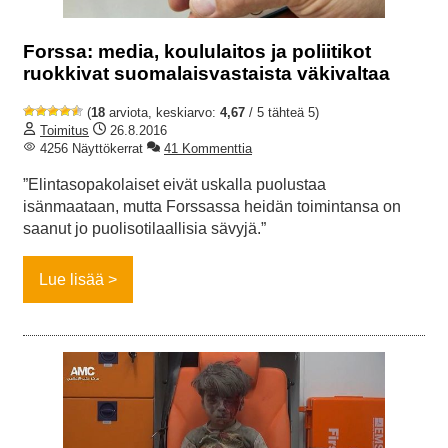
Forssa: media, koululaitos ja poliitikot
ruokkivat suomalaisvastaista väkivaltaa
(
18
arviota, keskiarvo:
4,67
/ 5 tähteä 5)
Toimitus
26.8.2016
4256 Näyttökerrat
41 Kommenttia
”Elintasopakolaiset eivät uskalla puolustaa
isänmaataan, mutta Forssassa heidän toimintansa on
saanut jo puolisotilaallisia sävyjä.”
Lue lisää