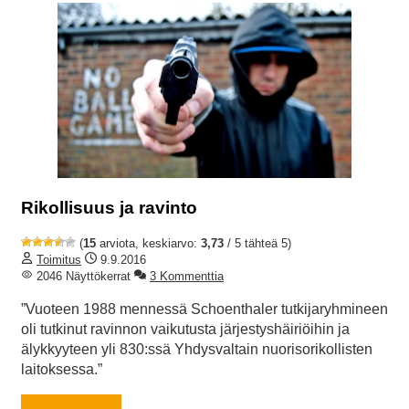
Rikollisuus ja ravinto
(
15
arviota, keskiarvo:
3,73
/ 5 tähteä 5)
Toimitus
9.9.2016
2046 Näyttökerrat
3 Kommenttia
”Vuoteen 1988 mennessä Schoenthaler tutkijaryhmineen
oli tutkinut ravinnon vaikutusta järjestyshäiriöihin ja
älykkyyteen yli 830:ssä Yhdysvaltain nuorisorikollisten
laitoksessa.”