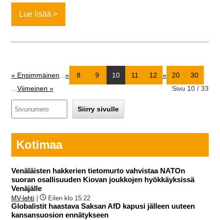
Lue lisää
« Ensimmäinen
...
«
8
9
10
11
12
»
20
30
...
Viimeinen »
Sivu 10 / 33
Kotimaa
Venäläisten hakkerien tietomurto vahvistaa NATOn
suoran osallisuuden Kiovan joukkojen hyökkäyksissä
Venäjälle
MV-lehti
|
Eilen klo 15:22
Globalistit haastava Saksan AfD kapusi jälleen uuteen
kansansuosion ennätykseen