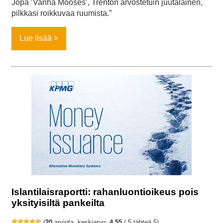
Jopa ’Vanha Mooses’, Trenton arvostetuin juutalainen,
pilkkasi roikkuvaa ruumista.”
Lue lisää
Islantilaisraportti: rahanluontioikeus pois
yksityisiltä pankeilta
(
20
arviota, keskiarvo:
4,55
/ 5 tähteä 5)