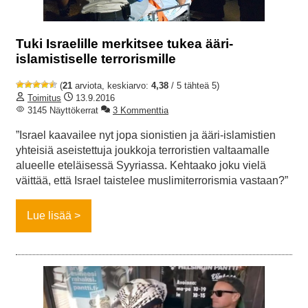
Tuki Israelille merkitsee tukea ääri-
islamistiselle terrorismille
(
21
arviota, keskiarvo:
4,38
/ 5 tähteä 5)
Toimitus
13.9.2016
3145 Näyttökerrat
3 Kommenttia
”Israel kaavailee nyt jopa sionistien ja ääri-islamistien
yhteisiä aseistettuja joukkoja terroristien valtaamalle
alueelle eteläisessä Syyriassa. Kehtaako joku vielä
väittää, että Israel taistelee muslimiterrorismia vastaan?”
Lue lisää