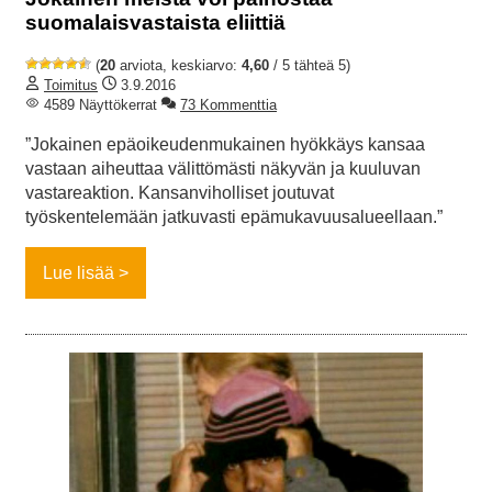
suomalaisvastaista eliittiä
(
20
arviota, keskiarvo:
4,60
/ 5 tähteä 5)
Toimitus
3.9.2016
4589 Näyttökerrat
73 Kommenttia
”Jokainen epäoikeudenmukainen hyökkäys kansaa
vastaan aiheuttaa välittömästi näkyvän ja kuuluvan
vastareaktion. Kansanviholliset joutuvat
työskentelemään jatkuvasti epämukavuusalueellaan.”
Lue lisää