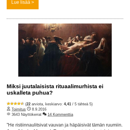
Lue lisää
Miksi juutalaisista rituaalimurhista ei
uskalleta puhua?
(
22
arviota, keskiarvo:
4,41
/ 5 tähteä 5)
Toimitus
8.9.2016
3643 Näyttökerrat
14 Kommenttia
”He ristiinnaulitsivat vauvan ja häpäisivät tämän ruumiin.