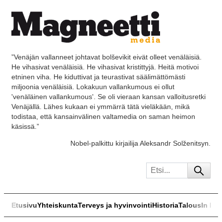
”Venäjän vallanneet johtavat bolševikit eivät olleet venäläisiä.
He vihasivat venäläisiä. He vihasivat kristittyjä. Heitä motivoi
etninen viha. He kiduttivat ja teurastivat säälimättömästi
miljoonia venäläisiä. Lokakuun vallankumous ei ollut
'venäläinen vallankumous'. Se oli vieraan kansan valloitusretki
Venäjällä. Lähes kukaan ei ymmärrä tätä vieläkään, mikä
todistaa, että kansainvälinen valtamedia on saman heimon
käsissä.”
Nobel-palkittu kirjailija Aleksandr Solženitsyn.
Etusivu
Yhteiskunta
Terveys ja hyvinvointi
Historia
Talous
In Eng