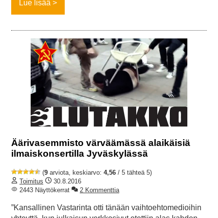
Lue lisää
Äärivasemmisto värväämässä alaikäisiä
ilmaiskonsertilla Jyväskylässä
(
9
arviota, keskiarvo:
4,56
/ 5 tähteä 5)
Toimitus
30.8.2016
2443 Näyttökerrat
2 Kommenttia
”Kansallinen Vastarinta otti tänään vaihtoehtomedioihin