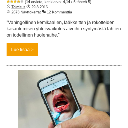
(
14
arviota, keskiarvo:
4,14
/ 5 tähteä 5)
Toimitus
29.8.2016
2673 Näyttökerrat
12 Kommenttia
”Vahingollinen kemikaalien, lääkkeitten ja rokotteiden
kasautumisen yhteisvaikutus aivoihin syntymästä lähtien
on todellinen huolenaihe.”
Lue lisää