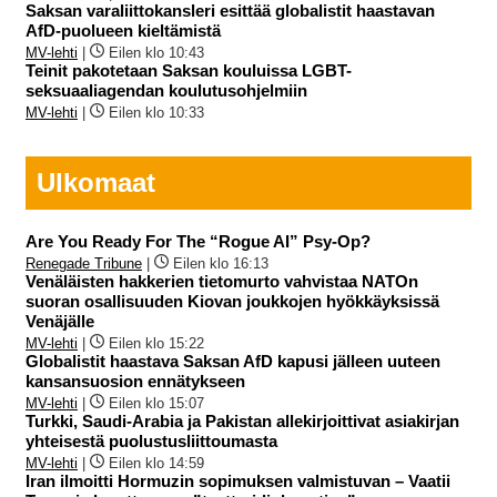
Saksan varaliittokansleri esittää globalistit haastavan
AfD-puolueen kieltämistä
MV-lehti
|
Eilen klo 10:43
Teinit pakotetaan Saksan kouluissa LGBT-
seksuaaliagendan koulutusohjelmiin
MV-lehti
|
Eilen klo 10:33
Ulkomaat
Are You Ready For The “Rogue AI” Psy-Op?
Renegade Tribune
|
Eilen klo 16:13
Venäläisten hakkerien tietomurto vahvistaa NATOn
suoran osallisuuden Kiovan joukkojen hyökkäyksissä
Venäjälle
MV-lehti
|
Eilen klo 15:22
Globalistit haastava Saksan AfD kapusi jälleen uuteen
kansansuosion ennätykseen
MV-lehti
|
Eilen klo 15:07
Turkki, Saudi-Arabia ja Pakistan allekirjoittivat asiakirjan
yhteisestä puolustusliittoumasta
MV-lehti
|
Eilen klo 14:59
Iran ilmoitti Hormuzin sopimuksen valmistuvan – Vaatii