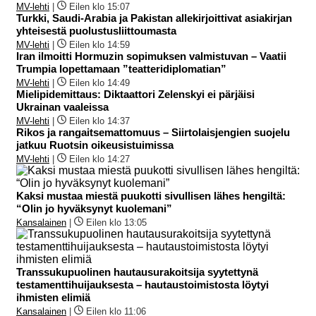
MV-lehti
|
Eilen klo 15:07
Turkki, Saudi-Arabia ja Pakistan allekirjoittivat asiakirjan
yhteisestä puolustusliittoumasta
MV-lehti
|
Eilen klo 14:59
Iran ilmoitti Hormuzin sopimuksen valmistuvan – Vaatii
Trumpia lopettamaan ”teatteridiplomatian”
MV-lehti
|
Eilen klo 14:49
Mielipidemittaus: Diktaattori Zelenskyi ei pärjäisi
Ukrainan vaaleissa
MV-lehti
|
Eilen klo 14:37
Rikos ja rangaitsemattomuus – Siirtolaisjengien suojelu
jatkuu Ruotsin oikeusistuimissa
MV-lehti
|
Eilen klo 14:27
Kaksi mustaa miestä puukotti sivullisen lähes hengiltä:
“Olin jo hyväksynyt kuolemani”
Kansalainen
|
Eilen klo 13:05
Transsukupuolinen hautausurakoitsija syytettynä
testamenttihuijauksesta – hautaustoimistosta löytyi
ihmisten elimiä
Kansalainen
|
Eilen klo 11:06