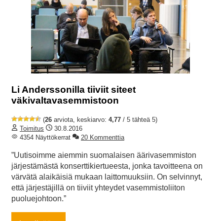
Li Anderssonilla tiiviit siteet
väkivaltavasemmistoon
(
26
arviota, keskiarvo:
4,77
/ 5 tähteä 5)
Toimitus
30.8.2016
4354 Näyttökerrat
20 Kommenttia
”Uutisoimme aiemmin suomalaisen äärivasemmiston
järjestämästä konserttikiertueesta, jonka tavoitteena on
värvätä alaikäisiä mukaan laittomuuksiin. On selvinnyt,
että järjestäjillä on tiiviit yhteydet vasemmistoliiton
puoluejohtoon.”