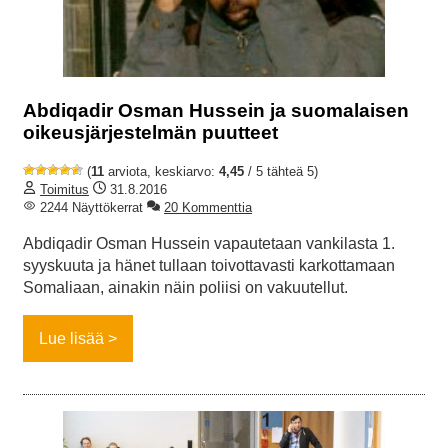
Abdiqadir Osman Hussein ja suomalaisen
oikeusjärjestelmän puutteet
(
11
arviota, keskiarvo:
4,45
/ 5 tähteä 5)
Toimitus
31.8.2016
2244 Näyttökerrat
20 Kommenttia
Abdiqadir Osman Hussein vapautetaan vankilasta 1.
syyskuuta ja hänet tullaan toivottavasti karkottamaan
Somaliaan, ainakin näin poliisi on vakuutellut.
Lue lisää