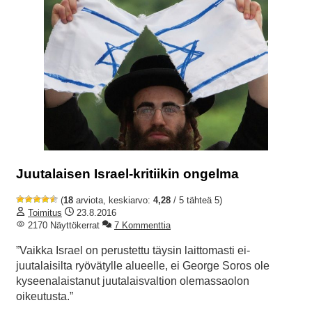
Juutalaisen Israel-kritiikin ongelma
(
18
arviota, keskiarvo:
4,28
/ 5 tähteä 5)
Toimitus
23.8.2016
2170 Näyttökerrat
7 Kommenttia
”Vaikka Israel on perustettu täysin laittomasti ei-
juutalaisilta ryövätylle alueelle, ei George Soros ole
kyseenalaistanut juutalaisvaltion olemassaolon
oikeutusta.”