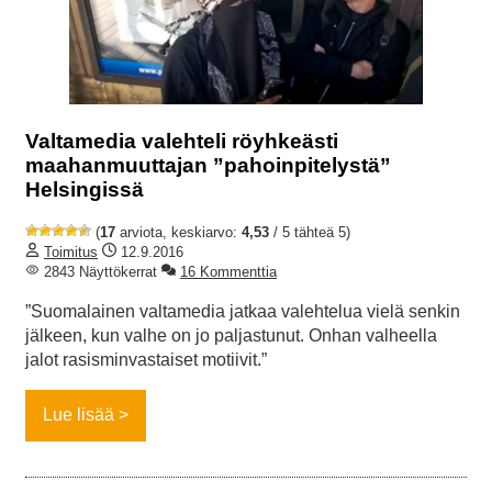
Valtamedia valehteli röyhkeästi
maahanmuuttajan ”pahoinpitelystä”
Helsingissä
(
17
arviota, keskiarvo:
4,53
/ 5 tähteä 5)
Toimitus
12.9.2016
2843 Näyttökerrat
16 Kommenttia
”Suomalainen valtamedia jatkaa valehtelua vielä senkin
jälkeen, kun valhe on jo paljastunut. Onhan valheella
jalot rasisminvastaiset motiivit.”
Lue lisää