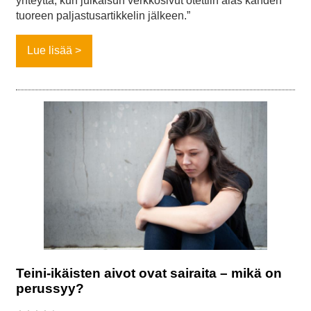
yhteyttä, kun julkaisun verkkosivut otettiin alas kahden
tuoreen paljastusartikkelin jälkeen.”
Lue lisää
Teini-ikäisten aivot ovat sairaita – mikä on
perussyy?