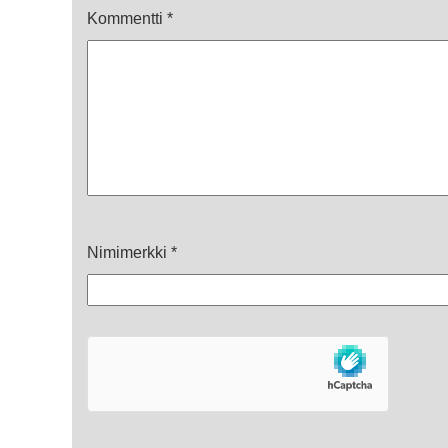
Kommentti
*
Nimimerkki
*