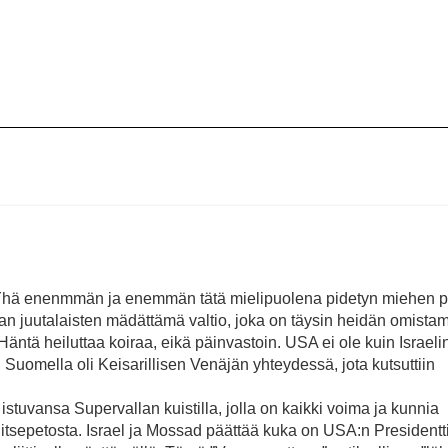
n. Yhä enenmmän ja enemmän tätä mielipuolena pidetyn miehen 
n juutalaisten mädättämä valtio, joka on täysin heidän omista
Häntä heiluttaa koiraa, eikä päinvastoin. USA ei ole kuin Israeli
en Suomella oli Keisarillisen Venäjän yhteydessä, jota kutsuttiin
istuvansa Supervallan kuistilla, jolla on kaikki voima ja kunnia
itsepetosta. Israel ja Mossad päättää kuka on USA:n Presidentt