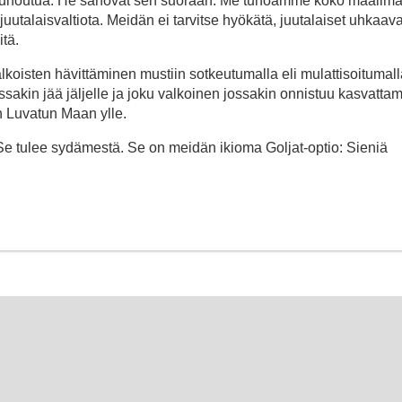
tuhoutua. He sanovat sen suoraan: Me tuhoamme koko maailma
 juutalaisvaltiota. Meidän ei tarvitse hyökätä, juutalaiset uhkaava
tä.
lkoisten hävittäminen mustiin sotkeutumalla eli mulattisoitumall
ossakin jää jäljelle ja joku valkoinen jossakin onnistuu kasvatt
n Luvatun Maan ylle.
e. Se tulee sydämestä. Se on meidän ikioma Goljat-optio: Sieniä