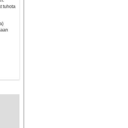
n.
t tuhota
a)
amaan