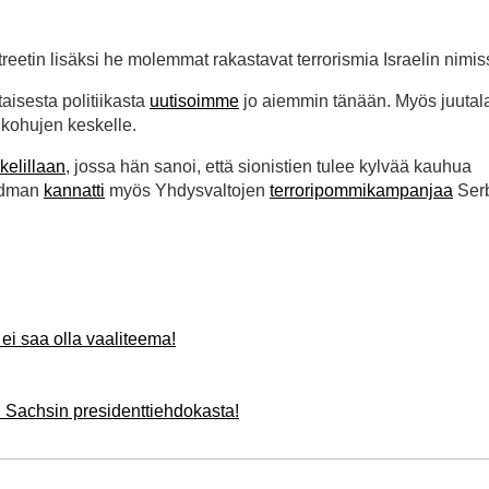
Streetin lisäksi he molemmat rakastavat terrorismia Israelin nimis
isesta politiikasta
uutisoimme
jo aiemmin tänään. Myös juutal
mikohujen keskelle.
kelillaan
, jossa hän sanoi, että sionistien tulee kylvää kauhua
iedman
kannatti
myös Yhdysvaltojen
terroripommikampanjaa
Ser
ei saa olla vaaliteema!
 Sachsin presidenttiehdokasta!