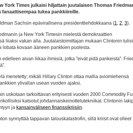
 York Times julkaisi hiljattain juutalaisen Thomas Friedma
stä fanaattisempaa tukea pankkiireille.
 Goldman Sachsin epävirallisena presidenttiehdokkaana (
1
,
2
,
3
).
Friedmanin ja New York Timesin mielestä demokraattien
ä liiaksi vakan alla. Juutalaistoimittajan mukaan Clintonin tulisi
 ja lobata kovaan ääneen pankkien puolesta.
edelleen aivan liikaa ihmisiä, jotka ”eivät pidä pankeista”. Fri
ä”.
ielä menetetty; mikäli Hillary Clinton ottaa mallia aviomiehensä
 pankkien ylivallan usean vuoden ajaksi.
anin uskotaan tarkoittavan erityisesti vuoden 2000 Commodity Fu
rikollisiksi katsotut johdannaiskeinottelutekniikat. Clintonin laki
ntyyn ja
kansainväliseen finanssikriisiin
.
n synnyttää tappavan talouskatastrofin, sillä kriisit ovat olleet