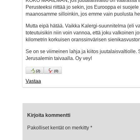
KOKO MAAILMAN, jos juutalaisvaltio on vaarassa 
Perusteeksi riittää jo sekin, jos Eurooppa ei suojele
maanosamme silloinkin, jos emme vain puolusta hei
Mutta eipä hätää. Vaikka Kalergi-suunnitelma (eli va
toteutuisikin niin voin vannoa, että joku valkoinen j
kilometrin korkuisen oranssinvärisen sienikasvusto
Se on se viimeinen lahja ja kiitos juutalaisvaltioll
Jerusalemin taivaalla. Oy vey!
(
2
)
(
0
)
Vastaa
Kirjoita kommentti
Pakolliset kentät on merkitty
*