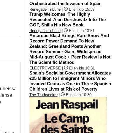
Orchestrated the Invasion of Spain
Renegade Tribune
|
Eilen klo 15:39
Trump Welcomes ‘The Highly
Respected’ Alan Dershowitz Into The
GOP, Shills His New Book
Renegade Tribune
|
Eilen klo 13:51
Antarctic Blast Brings Rare Snow And
Record Power Demand To New
Zealand; Greenland Posts Another
Record Summer Gain; Widespread
Mid-August Cool; + Peer Review Is Not
The Scientific Method
ELECTROVERSE
|
Eilen klo 10:31
Spain’s Socialist Government Allocates
€25 Million to Immigrant Minors Who
Invaded Ceuta as One in Three Spanish
puheissa
Children Lives at Risk of Poverty
The Truthseeker
|
Eilen klo 10:30
miensa
n
i