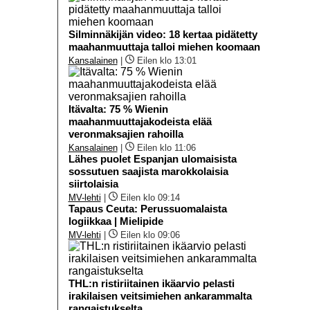
Silminnäkijän video: 18 kertaa pidätetty
maahanmuuttaja talloi miehen koomaan
Kansalainen
|
Eilen klo 13:01
Itävalta: 75 % Wienin
maahanmuuttajakodeista elää
veronmaksajien rahoilla
Kansalainen
|
Eilen klo 11:06
Lähes puolet Espanjan ulomaisista
sossutuen saajista marokkolaisia
siirtolaisia
MV-lehti
|
Eilen klo 09:14
Tapaus Ceuta: Perussuomalaista
logiikkaa | Mielipide
MV-lehti
|
Eilen klo 09:06
THL:n ristiriitainen ikäarvio pelasti
irakilaisen veitsimiehen ankarammalta
rangaistukselta