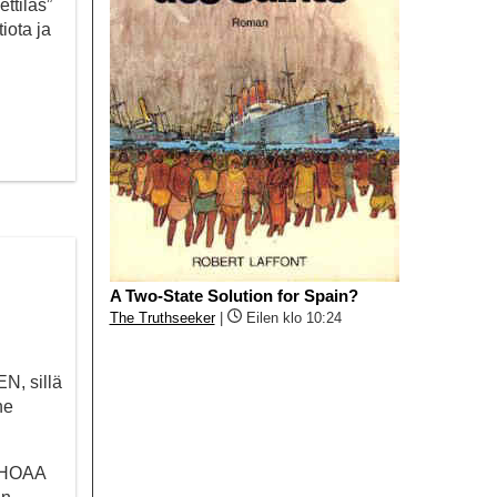
ttiläs”
iota ja
A Two-State Solution for Spain?
The Truthseeker
|
Eilen klo 10:24
N, sillä
he
UHOAA