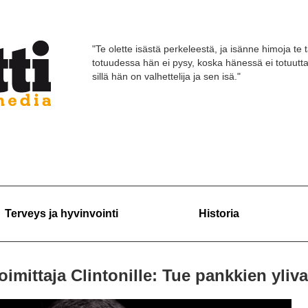
"Te olette isästä perkeleestä, ja isänne himoja te 
totuudessa hän ei pysy, koska hänessä ei totuutt
sillä hän on valhettelija ja sen isä."
Terveys ja hyvinvointi
Historia
imittaja Clintonille: Tue pankkien yliva