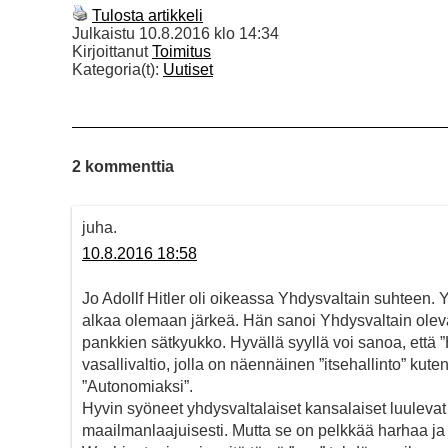
Tulosta artikkeli
Julkaistu
10.8.2016 klo 14:34
Kirjoittanut
Toimitus
Kategoria(t):
Uutiset
2 kommenttia
juha.
10.8.2016 18:58
Jo Adollf Hitler oli oikeassa Yhdysvaltain suhtee
alkaa olemaan järkeä. Hän sanoi Yhdysvaltain oleva
pankkien sätkyukko. Hyvällä syyllä voi sanoa, että ”
vasallivaltio, jolla on näennäinen ”itsehallinto” kut
”Autonomiaksi”.
Hyvin syöneet yhdysvaltalaiset kansalaiset luulevat 
maailmanlaajuisesti. Mutta se on pelkkää harhaa ja 