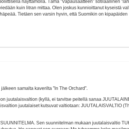
iittisella näyttämöllä. Tämä ”Vapausaatteen” sotilaallinen ”lähe
 viedään kuin litran mittaa. Olen joskus kunnioittanut kyseistä valt
ähäpeää. Tietäen sen varsin hyvin, että Suomikin on kipapäiden
jälkeen samalta kaverilta ”In The Orchard”.
n juutalaisvaltion (kyllä, ei tarvitse peitellä sanaa JUUTALAINE
altion juutalaiset kutsuvat valtiotaan: JUUTALAISVALTIO (T
SUUNNITELMA. Sen suunnitelman mukaan juutalaisvaltio T