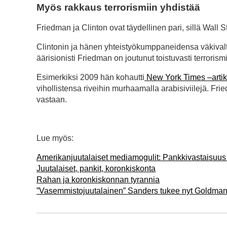
Myös rakkaus terrorismiin yhdistää
Friedman ja Clinton ovat täydellinen pari, sillä Wall 
Clintonin ja hänen yhteistyökumppaneidensa väkivalta
äärisionisti Friedman on joutunut toistuvasti terroris
Esimerkiksi 2009 hän kohautti
New York Times –artik
vihollistensa riveihin murhaamalla arabisiviilejä. Fr
vastaan.
Lue myös:
Amerikanjuutalaiset mediamogulit: Pankkivastaisuus 
Juutalaiset, pankit, koronkiskonta
Rahan ja koronkiskonnan tyrannia
”Vasemmistojuutalainen” Sanders tukee nyt Goldman