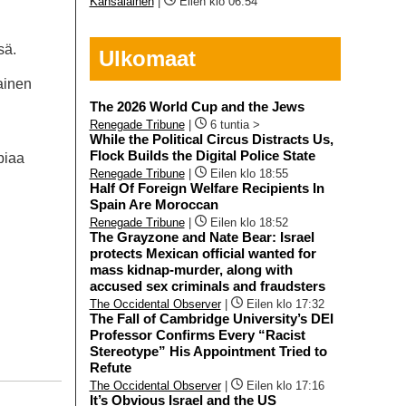
Kansalainen
|
Eilen klo 06:54
sä.
Ulkomaat
ainen
The 2026 World Cup and the Jews
Renegade Tribune
|
6 tuntia >
While the Political Circus Distracts Us,
Flock Builds the Digital Police State
biaa
Renegade Tribune
|
Eilen klo 18:55
Half Of Foreign Welfare Recipients In
Spain Are Moroccan
Renegade Tribune
|
Eilen klo 18:52
The Grayzone and Nate Bear: Israel
protects Mexican official wanted for
mass kidnap-murder, along with
accused sex criminals and fraudsters
The Occidental Observer
|
Eilen klo 17:32
The Fall of Cambridge University’s DEI
Professor Confirms Every “Racist
Stereotype” His Appointment Tried to
Refute
The Occidental Observer
|
Eilen klo 17:16
It’s Obvious Israel and the US