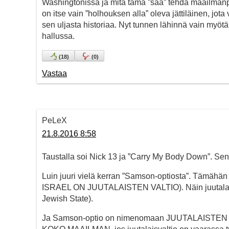
Washingtonissa ja mitä tämä ”saa” tehdä maailmanpol
on itse vain ”holhouksen alla” oleva jättiläinen, jota
sen uljasta historiaa. Nyt tunnen lähinnä vain myöt
hallussa.
(
18
)
(
0
)
Vastaa
PeLeX
21.8.2016 8:58
Taustalla soi Nick 13 ja ”Carry My Body Down”. Sen 
Luin juuri vielä kerran ”Samson-optiosta”. Tämähän o
ISRAEL ON JUUTALAISTEN VALTIO). Näin juutalaisv
Jewish State).
Ja Samson-optio on nimenomaan JUUTALAISTEN 