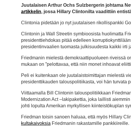
Juutalaisen Arthur Ochs Sulzbergerin johtama New
artikkelin
, jossa Hillary Clintonilta vaadittiin enti
Clintonia pidetään jo nyt juutalaisen rikollispankki
Clintonin ja Wall Streetin symbioosista huolimatta 
presidenttiehdokas pitää edelleen korruptiokynttilääns
presidentinvaalien tuomasta julkisuudesta kaikki irti
Friedmanin mielestä demokraattipuolueen riveissä on 
mukaan on ”pelottavaa, että niin monet inhoavat eliitti
Peli ei kuitenkaan ole juutalaistoimittajan mielestä v
presidenttikauden talouspolitiikasta, voi hän turvata
Viittaamalla Bill Clintonin talouspolitiikkaan Friedm
Modernization Act –lakipakettia, joka laillisti aiemmin 
johti lopulta Amerikan myrkyllisen kiinteistökuplan sy
Friedman toisin sanoen haluaa, että myös Hillary Clinto
kultakaivoksia
Friedmanin rakastamille pankkiireille.