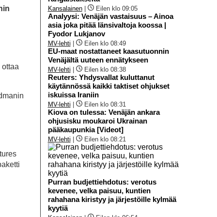
nin
Kansalainen
|
Eilen klo 09:05
Analyysi: Venäjän vastaisuus – Ainoa
asia joka pitää länsivaltoja koossa |
Fyodor Lukjanov
MV-lehti
|
Eilen klo 08:49
EU-maat nostattaneet kaasutuonnin
Venäjältä uuteen ennätykseen
 ottaa
MV-lehti
|
Eilen klo 08:38
Reuters: Yhdysvallat kuluttanut
käytännössä kaikki taktiset ohjukset
iskuissa Iraniin
edmanin
MV-lehti
|
Eilen klo 08:31
Kiova on tulessa: Venäjän ankara
ohjusisku moukaroi Ukrainan
pääkaupunkia [Videot]
MV-lehti
|
Eilen klo 08:21
tures
paketti
Purran budjettiehdotus: verotus
kevenee, velka paisuu, kuntien
rahahana kiristyy ja järjestöille kylmää
kyytiä