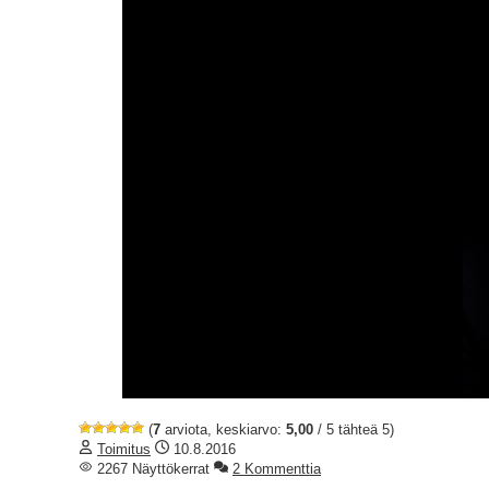
(
7
arviota, keskiarvo:
5,00
/ 5 tähteä 5)
Toimitus
10.8.2016
2267 Näyttökerrat
2 Kommenttia