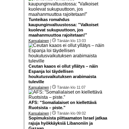
Tunteikas romahdus
kaupunginvaltuustossa: ”Valkoiset
kuolevat sukupuuttoon, jos
maahanmuuttoa rajoitetaan!”
Kansalainen
|
Tänään klo 13:03
Ceutan kaaos ei ollut yllätys – näin
Espanja loi täydellisen
houkutusvaikutuksen arabimaista
tuleville
Kansalainen
|
Tänään klo 11:07
AFS: “Somalialaiset on kiellettävä
Ruotsista – piste.”
Kansalainen
|
Tänään klo 09:02
Sopimuksista piittaamaton Israel jatkaa
rajuja hyökkäyksiä Libanoniin ja
Gazaan