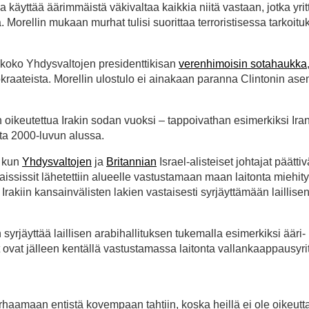
äyttää äärimmäistä väkivaltaa kaikkia niitä vastaan, jotka yrit
. Morellin mukaan murhat tulisi suorittaa terroristisessa tarkoitu
 koko Yhdysvaltojen presidenttikisan
verenhimoisin sotahaukka
raateista. Morellin ulostulo ei ainakaan paranna Clintonin as
oikeutettua Irakin sodan vuoksi – tappoivathan esimerkiksi Ira
aita 2000-luvun alussa.
, kun
Yhdysvaltojen
ja
Britannian
Israel-alisteiset johtajat päättiv
ilaississit lähetettiin alueelle vastustamaan maan laitonta miehity
Irakiin kansainvälisten lakien vastaisesti syrjäyttämään laillise
n syrjäyttää laillisen arabihallituksen tukemalla esimerkiksi ääri-
ot ovat jälleen kentällä vastustamassa laitonta vallankaappausyri
urhaamaan entistä kovempaan tahtiin, koska heillä ei ole oikeutt