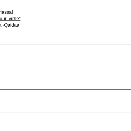
riassa!
uuri virhe”
 al-Qaidaa