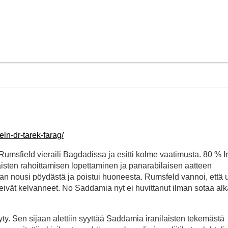
ln-dr-tarek-farag/
umsfield vieraili Bagdadissa ja esitti kolme vaatimusta. 80 % I
alaisten rahoittamisen lopettaminen ja panarabilaisen aatteen
n nousi pöydästä ja poistui huoneesta. Rumsfeld vannoi, että
eivät kelvanneet. No Saddamia nyt ei huvittanut ilman sotaa al
ty. Sen sijaan alettiin syyttää Saddamia iranilaisten tekemästä