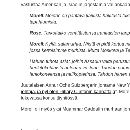
vastustaa Amerikan ja Israelin järjestämiä vallankaa
Morell
: Meidän on pantava [laillista hallitusta t
tapahtumista.
Rose
: Tarkoitatko venäläisten ja iranilaisten ta
Morell
: Kyllä, salamurhia. Niistä ei pidä kertoa 
jossa kertoisimme murhista. Mutta Moskova ja Tehe
Haluan tuhota asiat, joihin Assadin valta perust
henkilökohtaista autoaan vastaan. Tahdon pommi
lentokoneensa ja helikopterinsa. Tahdon hänen 
Juutalaisen Arthur Ochs Sulzbergerin johtama New York
johtaja, ja nyt olen Hillary Clintonin kannattaja
”. More
tukevassa konsulttiyhtiössä.
Morell oli myös yksi Muammar Gaddafin murhaan jo