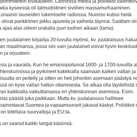
ommitettiin kivikauteen. Lännessä media ja poliitikot valehteli
vaika kyseessä oli talmudistinen siviilien massamurhaaminen.
 Koraanin lauseiden lukemiselle radiossa. Nuoriso kutsui heitä
ällä olivat pankkiirien pikku apureita ja valheita täynnä. Saddam ol
ea ajaa alas oikein urakalla juuri tuohon aikaan (lama).
 juutalainen kirjailija 20-luvulla myönsi, kv. juutalaisuus halu
n maailmansa, jossa siis vain juutalaiset voivat hyvin keskiluo
n ja orjuuteen.
aisia ja vauraita. Kun he emansipoituivat 1600- ja 1700-luvuilta a
e yhteiskunnissa ja pyrkineet kakkkialla saamaan kaiken vallan ja
isuutta on peitelty ja sitten on heti johonkin asemaan päästyä n
ssä on kyse vallan haltun ottamisesta. Se alkaa olla täydellistä s
levan kaikkialla vaikuttamassa eri yhteiskunnan asemissa. Esim.
ta päästä joka paikkaan. Mutta kv. juutalaisuus hallitsee
t painostavat Suomea ja vapaamuurarit jakavat käskyt. Poliitikot 
 on toteltava suurvaltoja ja EU:ta.
 on saanut kaikki langat käsiinsä.