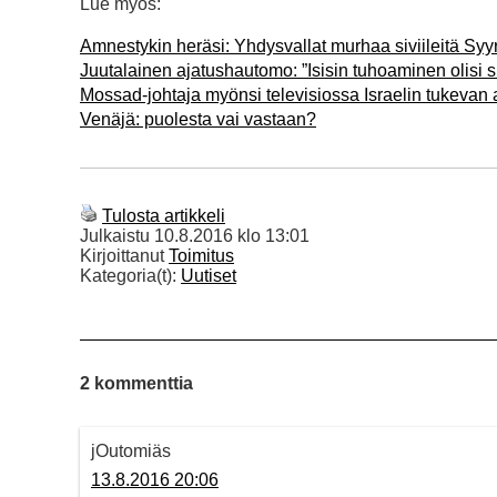
Lue myös:
Amnestykin heräsi: Yhdysvallat murhaa siviileitä Syy
Juutalainen ajatushautomo: ”Isisin tuhoaminen olisi s
Mossad-johtaja myönsi televisiossa Israelin tukevan
Venäjä: puolesta vai vastaan?
Tulosta artikkeli
Julkaistu
10.8.2016 klo 13:01
Kirjoittanut
Toimitus
Kategoria(t):
Uutiset
2 kommenttia
jOutomiäs
13.8.2016 20:06