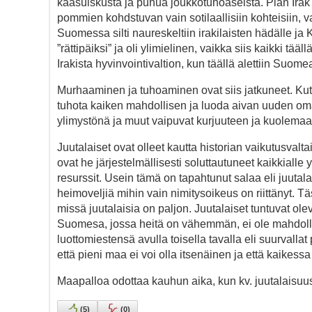
kaasuiskusta ja puhua joukkotuhoaseista. Pian Irak p
pommien kohdstuvan vain sotilaallisiin kohteisiin, 
Suomessa silti naureskeltiin irakilaisten hädälle ja
”rättipäiksi” ja oli ylimielinen, vaikka siis kaikki tä
Irakista hyvinvointivaltion, kun täällä alettiin Suom
Murhaaminen ja tuhoaminen ovat siis jatkuneet. Kuten
tuhota kaiken mahdollisen ja luoda aivan uuden oma
ylimystönä ja muut vaipuvat kurjuuteen ja kuolemaa
Juutalaiset ovat olleet kautta historian vaikutusvalt
ovat he järjestelmällisesti soluttautuneet kaikkiall
resurssit. Usein tämä on tapahtunut salaa eli juutala
heimoveljiä mihin vain nimitysoikeus on riittänyt. Tä
missä juutalaisia on paljon. Juutalaiset tuntuvat o
Suomesa, jossa heitä on vähemmän, ei ole mahdollis
luottomiestensä avulla toisella tavalla eli suurvalla
että pieni maa ei voi olla itsenäinen ja että kaikessa
Maapalloa odottaa kauhun aika, kun kv. juutalaisuus
(
5
)
(
0
)