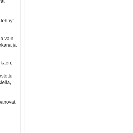
vat
i tehnyt
aa vain
kkana ja
lkaen,
ostettu
iellä,
sanovat,