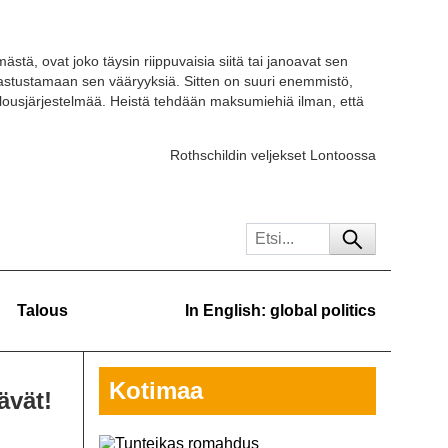
ästä, ovat joko täysin riippuvaisia siitä tai janoavat sen
 vastustamaan sen vääryyksiä. Sitten on suuri enemmistö,
ousjärjestelmää. Heistä tehdään maksumiehiä ilman, että
Rothschildin veljekset Lontoossa
Talous
In English: global politics
Kotimaa
ävät!