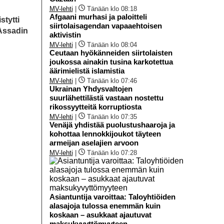
MV-lehti
|
Tänään klo 08:18
Afgaani murhasi ja paloitteli
stytti
siirtolaisagendan vapaaehtoisen
Assadin
aktivistin
MV-lehti
|
Tänään klo 08:04
Ceutaan hyökänneiden siirtolaisten
joukossa ainakin tusina karkotettua
äärimielistä islamistia
MV-lehti
|
Tänään klo 07:46
Ukrainan Yhdysvaltojen
suurlähettilästä vastaan nostettu
rikossyytteitä korruptiosta
MV-lehti
|
Tänään klo 07:35
Venäjä yhdistää puolustushaaroja ja
kohottaa lennokkijoukot täyteen
armeijan aselajien arvoon
MV-lehti
|
Tänään klo 07:28
Asiantuntija varoittaa: Taloyhtiöiden
alasajoja tulossa enemmän kuin
koskaan – asukkaat ajautuvat
maksukyvyttömyyteen