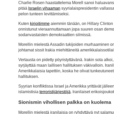
Charlie Rosen haastattelema Morell sanoi haluavansa k
pitää
Israelin vihaaman
syyrialaispresidentin vallassa
pelon tunteen levittämiseksi.
Kuten
kirjoitimme
aiemmin tänään, on Hillary Clinton
onnistunut vieraannuttamaan jopa suuren osan demok
sodanvastaisten demokraattien silmissä.
Morellin mielestä Assadin tukijoiden murhaaminen on 
johtamat sissit Irakia miehittäneitä amerikkalaissotil
Vertausta on pidetty pöyristyttävänä. Irakin sota alkoi
syrjäyttää maan laillisen hallituksen väkivalloin. Iran
Amerikkalaisia tapettiin, koska he olivat tunkeutuneet 
hallituksen.
Syyrian konfliktissa Israel ja Amerikka yrittävät jällee
islamistisia
terroristijärjestöjä
. Iranilaiset erikoisjouk
Sionismin vihollisen palkka on kuolema
Morellin mielestä iranilaisia on ryhdyttävä nyt salam