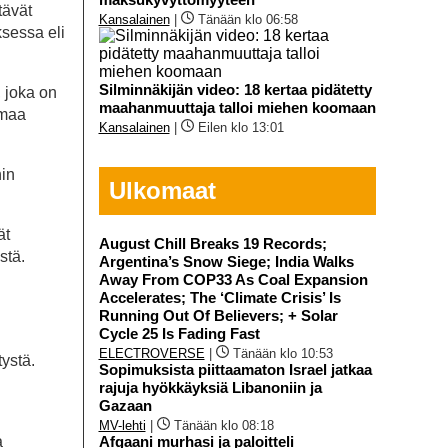
tävät
Kansalainen
|
Tänään klo 06:58
ksessa eli
Silminnäkijän video: 18 kertaa pidätetty
, joka on
maahanmuuttaja talloi miehen koomaan
emaa
Kansalainen
|
Eilen klo 13:01
nin
Ulkomaat
ät
August Chill Breaks 19 Records;
stä.
Argentina’s Snow Siege; India Walks
n
Away From COP33 As Coal Expansion
Accelerates; The ‘Climate Crisis’ Is
Running Out Of Believers; + Solar
Cycle 25 Is Fading Fast
ELECTROVERSE
|
Tänään klo 10:53
tystä.
Sopimuksista piittaamaton Israel jatkaa
rajuja hyökkäyksiä Libanoniin ja
Gazaan
MV-lehti
|
Tänään klo 08:18
Afgaani murhasi ja paloitteli
a