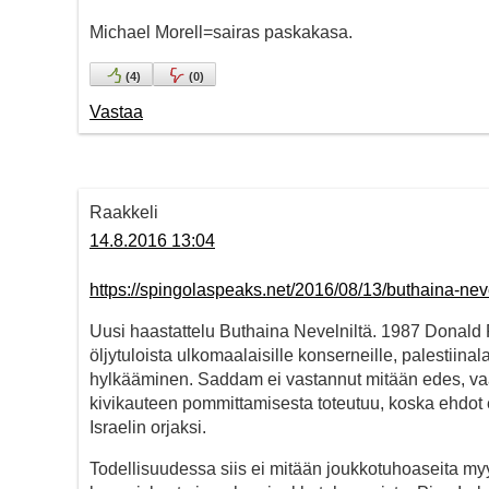
Michael Morell=sairas paskakasa.
(
4
)
(
0
)
Vastaa
Raakkeli
14.8.2016 13:04
https://spingolaspeaks.net/2016/08/13/buthaina-neve
Uusi haastattelu Buthaina Nevelniltä. 1987 Donald R
öljytuloista ulkomaalaisille konserneille, palestiin
hylkääminen. Saddam ei vastannut mitään edes, vaa
kivikauteen pommittamisesta toteutuu, koska ehdot 
Israelin orjaksi.
Todellisuudessa siis ei mitään joukkotuhoaseita myy