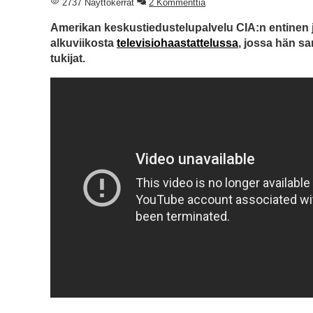
2737 Näyttökerrat
2 Kommenttia
Amerikan keskustiedustelupalvelu CIA:n entinen joh
alkuviikosta
televisiohaastattelussa
, jossa hän s
tukijat.