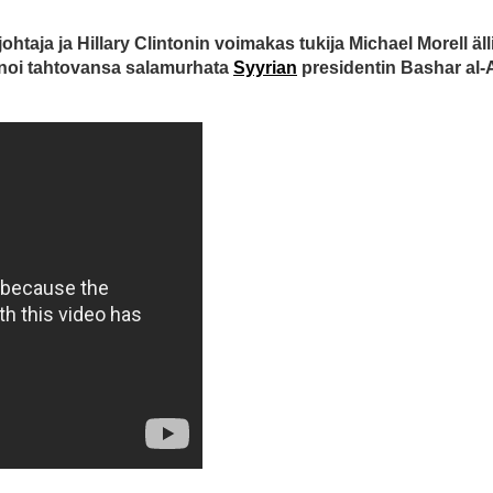
taja ja Hillary Clintonin voimakas tukija Michael Morell älli
anoi tahtovansa salamurhata
Syyrian
presidentin Bashar al-