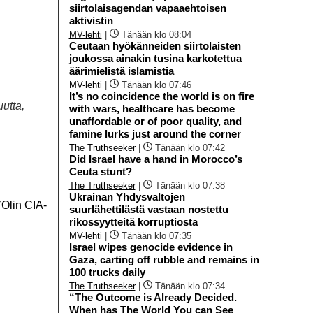
siirtolaisagendan vapaaehtoisen
aktivistin
MV-lehti
|
Tänään klo 08:04
Ceutaan hyökänneiden siirtolaisten
joukossa ainakin tusina karkotettua
äärimielistä islamistia
MV-lehti
|
Tänään klo 07:46
It’s no coincidence the world is on fire
uutta,
with wars, healthcare has become
unaffordable or of poor quality, and
famine lurks just around the corner
The Truthseeker
|
Tänään klo 07:42
Did Israel have a hand in Morocco’s
Ceuta stunt?
The Truthseeker
|
Tänään klo 07:38
Ukrainan Yhdysvaltojen
”
Olin CIA-
suurlähettilästä vastaan nostettu
rikossyytteitä korruptiosta
MV-lehti
|
Tänään klo 07:35
Israel wipes genocide evidence in
Gaza, carting off rubble and remains in
100 trucks daily
The Truthseeker
|
Tänään klo 07:34
“The Outcome is Already Decided.
When has The World You can See