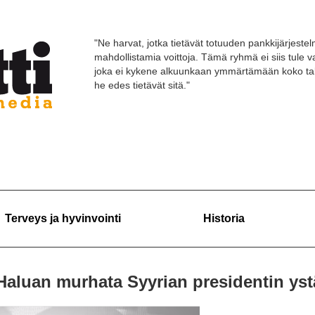
"Ne harvat, jotka tietävät totuuden pankkijärjestelm
mahdollistamia voittoja. Tämä ryhmä ei siis tule
joka ei kykene alkuunkaan ymmärtämään koko tal
he edes tietävät sitä."
Terveys ja hyvinvointi
Historia
 Haluan murhata Syyrian presidentin yst