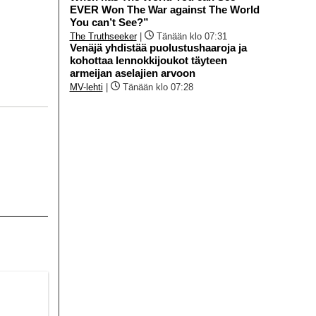
EVER Won The War against The World
You can’t See?”
The Truthseeker
|
Tänään klo 07:31
Venäjä yhdistää puolustushaaroja ja
kohottaa lennokkijoukot täyteen
armeijan aselajien arvoon
MV-lehti
|
Tänään klo 07:28