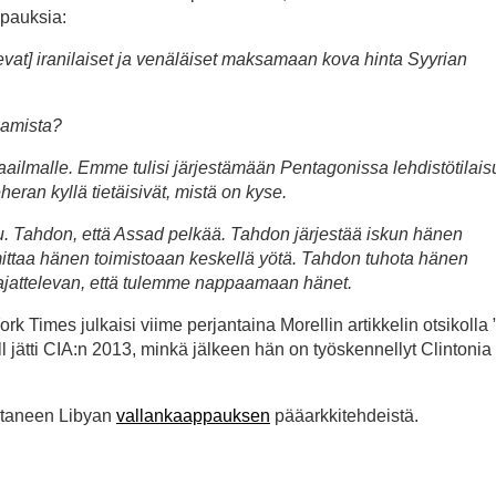
ppauksia:
ukevat] iranilaiset ja venäläiset maksamaan kova hinta Syyrian
ppamista?
maailmalle. Emme tulisi järjestämään Pentagonissa lehdistötilais
ran kyllä tietäisivät, mistä on kyse.
uu. Tahdon, että Assad pelkää. Tahdon järjestää iskun hänen
ttaa hänen toimistoaan keskellä yötä. Tahdon tuhota hänen
ajattelevan, että tulemme nappaamaan hänet.
 Times julkaisi viime perjantaina Morellin artikkelin otsikolla 
ll jätti CIA:n 2013, minkä jälkeen hän on työskennellyt Clintonia
htaneen Libyan
vallankaappauksen
pääarkkitehdeistä.