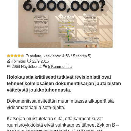
(
9
arviota, keskiarvo:
4,56
/ 5 tähteä 5)
Toimitus
22.9.2015
2968 Näyttökerrat
5 Kommenttia
Holokaustia kriittisesti tutkivat revisionistit ovat
tehneet kolmiosaisen dokumenttisarjan juutalaisten
väitetystä joukkotuhonnasta.
Dokumentissa esitetään muun muassa alkuperäistä
videomateriaalia sota-ajalta.
Katsojaa muistutetaan siitä, että karmeat kuvat
ruumisröykkiöistä eivät suinkaan esittäneet Zyklon B –