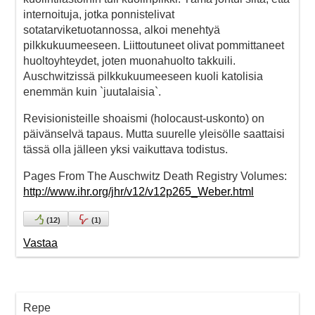
internoituja, jotka ponnistelivat
sotatarviketuotannossa, alkoi menehtyä
pilkkukuumeeseen. Liittoutuneet olivat pommittaneet
huoltoyhteydet, joten muonahuolto takkuili.
Auschwitzissä pilkkukuumeeseen kuoli katolisia
enemmän kuin `juutalaisia`.
Revisionisteille shoaismi (holocaust-uskonto) on
päivänselvä tapaus. Mutta suurelle yleisölle saattaisi
tässä olla jälleen yksi vaikuttava todistus.
Pages From The Auschwitz Death Registry Volumes:
http://www.ihr.org/jhr/v12/v12p265_Weber.html
(
12
)
(
1
)
Vastaa
Repe