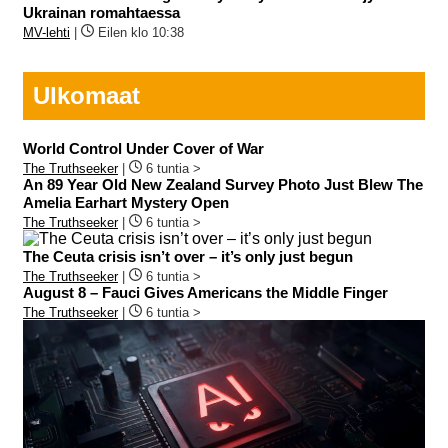
Ukrainan romahtaessa
MV-lehti
|
Eilen klo 10:38
Ulkomaat
World Control Under Cover of War
The Truthseeker
|
6 tuntia >
An 89 Year Old New Zealand Survey Photo Just Blew The
Amelia Earhart Mystery Open
The Truthseeker
|
6 tuntia >
The Ceuta crisis isn’t over – it’s only just begun
The Truthseeker
|
6 tuntia >
August 8 – Fauci Gives Americans the Middle Finger
The Truthseeker
|
6 tuntia >