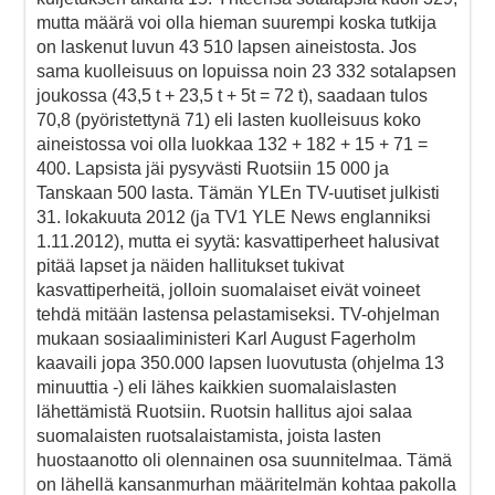
mutta määrä voi olla hieman suurempi koska tutkija
on laskenut luvun 43 510 lapsen aineistosta. Jos
sama kuolleisuus on lopuissa noin 23 332 sotalapsen
joukossa (43,5 t + 23,5 t + 5t = 72 t), saadaan tulos
70,8 (pyöristettynä 71) eli lasten kuolleisuus koko
aineistossa voi olla luokkaa 132 + 182 + 15 + 71 =
400. Lapsista jäi pysyvästi Ruotsiin 15 000 ja
Tanskaan 500 lasta. Tämän YLEn TV-uutiset julkisti
31. lokakuuta 2012 (ja TV1 YLE News englanniksi
1.11.2012), mutta ei syytä: kasvattiperheet halusivat
pitää lapset ja näiden hallitukset tukivat
kasvattiperheitä, jolloin suomalaiset eivät voineet
tehdä mitään lastensa pelastamiseksi. TV-ohjelman
mukaan sosiaaliministeri Karl August Fagerholm
kaavaili jopa 350.000 lapsen luovutusta (ohjelma 13
minuuttia -) eli lähes kaikkien suomalaislasten
lähettämistä Ruotsiin. Ruotsin hallitus ajoi salaa
suomalaisten ruotsalaistamista, joista lasten
huostaanotto oli olennainen osa suunnitelmaa. Tämä
on lähellä kansanmurhan määritelmän kohtaa pakolla