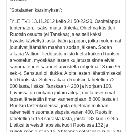
`Sotalasten kärsimykset`:
`YLE TV1 13.11.2012 kello 21:50-22:20, Osoitelappu
tuntematon, lisäksi muita lähteitä. Ohjelma käsitteli
Ruotsin osuutta (ei Tanskaa) ja esitteli kaksi
hyväksikäytettyä lasta, tytön ja pojan, jotka molemmat
joutuivat jäämään maahan sodan jälkeen. Sodan
aikana Valtion Tiedotustoimisto kielsi kaiken Ruotsin
arvostelun, myöskään lasten kuljetusta sinne eivät
sanomalehdet saaneet arvostella (ohjelma 18 min 55
sek -). Sensuuri oli tiukka. Aloite lasten lähettämiseksi
tuli Ruotsista. Sotien aikaan Ruotsiin lähetettiin 72
000 lasta, lisäksi Tanskaan 4 200 ja Norjaan 100.
Luvuissa on mukana joitain äitejä, mutta useimmat
lapset lähetettiin ilman vanhempiaan. 8 000 lasta eli
Ruotsin lastenkodeissa, joita ohjelman mukaan
rakennettiin suomalaislapsia varten 400. Ruotsiin
lähetettiin 5 158 sairasta lasta, joista 182 kuoli siellä.
Lisäksi terveistä lapsista kuoli Ruotsissa 132 ja
kuljetuksen aikana 15. Yhteensä sotalapsia kuoli 329,