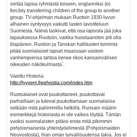
siirtää lapsia ryhmästä toiseen, englanniksi (e)
forcibly transferring children of the group to another
group. TV-ohjelman mukaan Ruotsin 1930-luvun
alhainen syntyvyys vaikutti lasten tavoitteluun
Suomesta. Nämä laskivat, että osa lapsista jää joka
tapauksessa Ruotsiin, vaikka huostaanoton piti olla
tilapäinen. Ruotsin ja Tanskan hallitusten toiminta
pitää suomalaiset lapset maassaan vastoin
vanhempiensa tahtoa lienee rikos kansainvälisen
oikeuden näkökulmasta`.
Vaiettu Historia:
http://lyyxem.freehostia.com/index.htm
Ruotsalaiset ovat puukottaneet, puukottavat
parhaillaan ja tulevat puukottamaan suomalaisia
selkään mitä pahimmilla hetkillä. Runsain määrin
esimerkkejä historiasta ei ole vaikea löytää. Tämän
vuoksi suomalaisten pitäisi erota mitä pikimmin
pohjoismaisesta yhteistyöelimestä (Pohjoismaiden
Neuvostosta), ihan oman turvallisuutensa takia. Jos ei