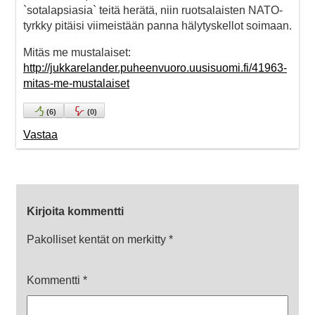
`sotalapsiasia` teitä herätä, niin ruotsalaisten NATO-
tyrkky pitäisi viimeistään panna hälytyskellot soimaan.
Mitäs me mustalaiset:
http://jukkarelander.puheenvuoro.uusisuomi.fi/41963-
mitas-me-mustalaiset
(
6
)
(
0
)
Vastaa
Kirjoita kommentti
Pakolliset kentät on merkitty
*
Kommentti
*