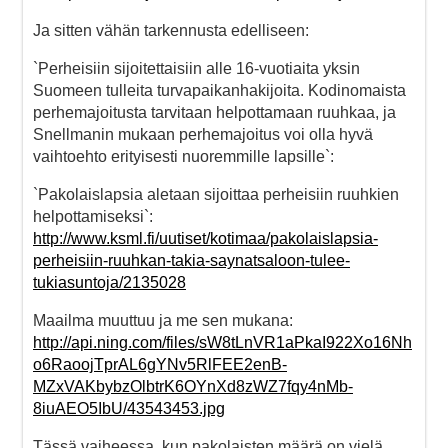
Ja sitten vähän tarkennusta edelliseen:
`Perheisiin sijoitettaisiin alle 16-vuotiaita yksin
Suomeen tulleita turvapaikanhakijoita. Kodinomaista
perhemajoitusta tarvitaan helpottamaan ruuhkaa, ja
Snellmanin mukaan perhemajoitus voi olla hyvä
vaihtoehto erityisesti nuoremmille lapsille`:
`Pakolaislapsia aletaan sijoittaa perheisiin ruuhkien
helpottamiseksi`:
http://www.ksml.fi/uutiset/kotimaa/pakolaislapsia-
perheisiin-ruuhkan-takia-saynatsaloon-tulee-
tukiasuntoja/2135028
Maailma muuttuu ja me sen mukana:
http://api.ning.com/files/sW8tLnVR1aPkaI922Xo16Nh
o6RaoojTprAL6gYNv5RlFEE2enB-
MZxVAKbybzOlbtrK6OYnXd8zWZ7fqy4nMb-
8iuAEO5IbU/43543453.jpg
Tässä vaiheessa, kun pakolaisten määrä on vielä