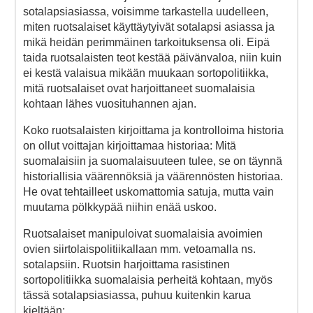
sotalapsiasiassa, voisimme tarkastella uudelleen,
miten ruotsalaiset käyttäytyivät sotalapsi asiassa ja
mikä heidän perimmäinen tarkoituksensa oli. Eipä
taida ruotsalaisten teot kestää päivänvaloa, niin kuin
ei kestä valaisua mikään muukaan sortopolitiikka,
mitä ruotsalaiset ovat harjoittaneet suomalaisia
kohtaan lähes vuosituhannen ajan.
Koko ruotsalaisten kirjoittama ja kontrolloima historia
on ollut voittajan kirjoittamaa historiaa: Mitä
suomalaisiin ja suomalaisuuteen tulee, se on täynnä
historiallisia väärennöksiä ja väärennösten historiaa.
He ovat tehtailleet uskomattomia satuja, mutta vain
muutama pölkkypää niihin enää uskoo.
Ruotsalaiset manipuloivat suomalaisia avoimien
ovien siirtolaispolitiikallaan mm. vetoamalla ns.
sotalapsiin. Ruotsin harjoittama rasistinen
sortopolitiikka suomalaisia perheitä kohtaan, myös
tässä sotalapsiasiassa, puhuu kuitenkin karua
kieltään: