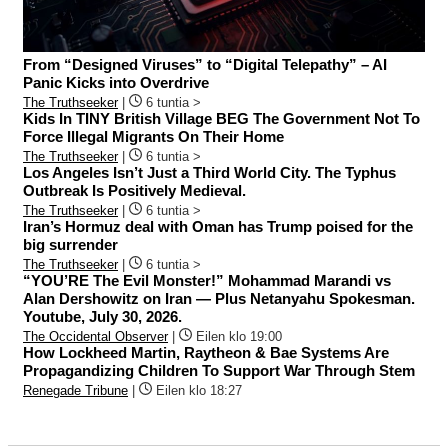
From “Designed Viruses” to “Digital Telepathy” – AI
Panic Kicks into Overdrive
The Truthseeker
|
6 tuntia >
Kids In TINY British Village BEG The Government Not To
Force Illegal Migrants On Their Home
The Truthseeker
|
6 tuntia >
Los Angeles Isn’t Just a Third World City. The Typhus
Outbreak Is Positively Medieval.
The Truthseeker
|
6 tuntia >
Iran’s Hormuz deal with Oman has Trump poised for the
big surrender
The Truthseeker
|
6 tuntia >
“YOU’RE The Evil Monster!” Mohammad Marandi vs
Alan Dershowitz on Iran — Plus Netanyahu Spokesman.
Youtube, July 30, 2026.
The Occidental Observer
|
Eilen klo 19:00
How Lockheed Martin, Raytheon & Bae Systems Are
Propagandizing Children To Support War Through Stem
Renegade Tribune
|
Eilen klo 18:27