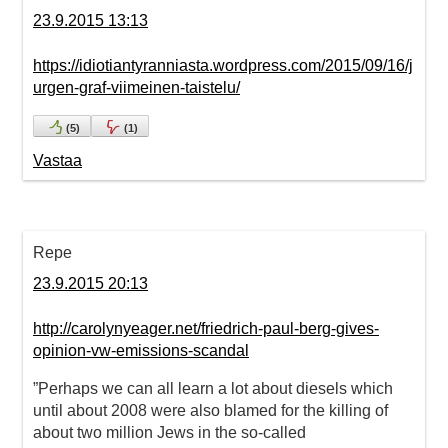
23.9.2015 13:13
https://idiotiantyranniasta.wordpress.com/2015/09/16/j
urgen-graf-viimeinen-taistelu/
(
5
)
(
1
)
Vastaa
Repe
23.9.2015 20:13
http://carolynyeager.net/friedrich-paul-berg-gives-
opinion-vw-emissions-scandal
”Perhaps we can all learn a lot about diesels which
until about 2008 were also blamed for the killing of
about two million Jews in the so-called