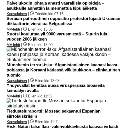
Palvelukodin johtaja anasti vaarallisia opioideja –
asukkaille annettiin laimennettua kipulääkettä
Kansalainen
|
Tänään klo 07:15
Serbian patrioottinen oppositio protestoi lujasti Ukrainan
diktaattorin vierailua Belgradissa
MV-lehti
|
Eilen klo 15:36
Ruotsi kouluttaa yli 9000 varusmiestä – Suurin luku
vuoden 2006 jälkeen
MV-lehti
|
Eilen klo 15:09
Münchenin terrori-isku: Afganistanilainen kaahasi kaasu
pohjassa ja Koraani kädessä väkijoukkoon – elinkautinen
tuomio
Kansalainen
|
Eilen klo 13:08
Yhdysvallat kehittää uusia virusperäisiä bioaseita
keinoälyn avulla
MV-lehti
|
Eilen klo 11:32
Tiedusteluraportti: Mossad sekaantui Espanjan
siirtolaiskriisiin
Kansalainen
|
Eilen klo 11:11
Riski Naton false flag -valehyökkäyksistä kasvaa jyrkästi