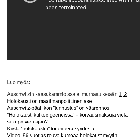
Lue myös:
Auschwitzin kaasukammioissa ei murhattu ketään
1
,
2
Holokausti on maailmanpoliittinen ase
Auschwitz-päällikön ”tunnustus” on väärennös
”Holokausti kulkee geeneissä” – korvausmaksuja vielä
sukupolvien ajan?
Kiista ”holokaustin” todenperäisyydestä
Video: 86-vuotias rouva kumoaa holokaustimyytin