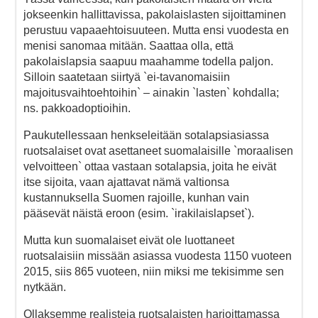
jokseenkin hallittavissa, pakolaislasten sijoittaminen
perustuu vapaaehtoisuuteen. Mutta ensi vuodesta en
menisi sanomaa mitään. Saattaa olla, että
pakolaislapsia saapuu maahamme todella paljon.
Silloin saatetaan siirtyä `ei-tavanomaisiin
majoitusvaihtoehtoihin` – ainakin `lasten` kohdalla;
ns. pakkoadoptioihin.
Paukutellessaan henkseleitään sotalapsiasiassa
ruotsalaiset ovat asettaneet suomalaisille `moraalisen
velvoitteen` ottaa vastaan sotalapsia, joita he eivät
itse sijoita, vaan ajattavat nämä valtionsa
kustannuksella Suomen rajoille, kunhan vain
pääsevät näistä eroon (esim. `irakilaislapset`).
Mutta kun suomalaiset eivät ole luottaneet
ruotsalaisiin missään asiassa vuodesta 1150 vuoteen
2015, siis 865 vuoteen, niin miksi me tekisimme sen
nytkään.
Ollaksemme realisteja ruotsalaisten harjoittamassa