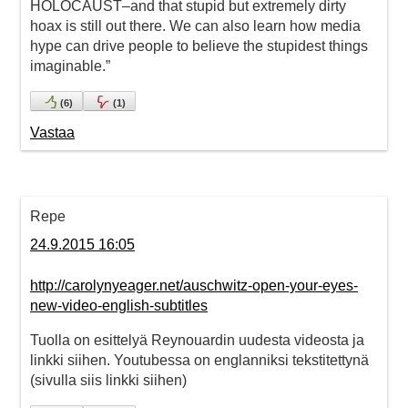
HOLOCAUST–and that stupid but extremely dirty
hoax is still out there. We can also learn how media
hype can drive people to believe the stupidest things
imaginable.”
(
6
)
(
1
)
Vastaa
Repe
24.9.2015 16:05
http://carolynyeager.net/auschwitz-open-your-eyes-
new-video-english-subtitles
Tuolla on esittelyä Reynouardin uudesta videosta ja
linkki siihen. Youtubessa on englanniksi tekstitettynä
(sivulla siis linkki siihen)