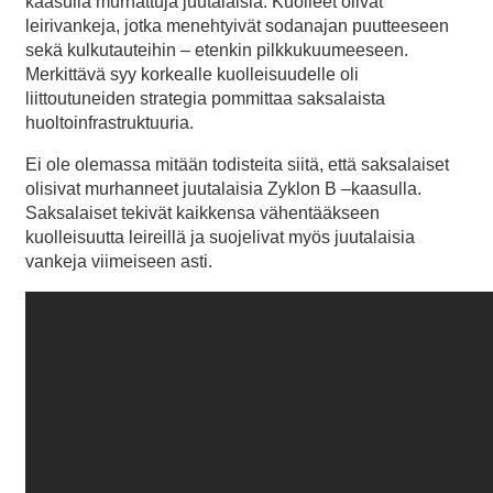
kaasulla murhattuja juutalaisia. Kuolleet olivat
leirivankeja, jotka menehtyivät sodanajan puutteeseen
sekä kulkutauteihin – etenkin pilkkukuumeeseen.
Merkittävä syy korkealle kuolleisuudelle oli
liittoutuneiden strategia pommittaa saksalaista
huoltoinfrastruktuuria.
Ei ole olemassa mitään todisteita siitä, että saksalaiset
olisivat murhanneet juutalaisia Zyklon B –kaasulla.
Saksalaiset tekivät kaikkensa vähentääkseen
kuolleisuutta leireillä ja suojelivat myös juutalaisia
vankeja viimeiseen asti.