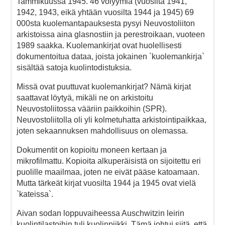
Tammikuussa 1945. 46 volyymia (vuosilta 1941,
1942, 1943, eikä yhtään vuosilta 1944 ja 1945) 69
000sta kuolemantapauksesta pysyi Neuvostoliiton
arkistoissa aina glasnostiin ja perestroikaan, vuoteen
1989 saakka. Kuolemankirjat ovat huolellisesti
dokumentoitua dataa, joista jokainen `kuolemankirja`
sisältää satoja kuolintodistuksia.
Missä ovat puuttuvat kuolemankirjat? Nämä kirjat
saattavat löytyä, mikäli ne on arkistoitu
Neuvostoliitossa vääriin paikkoihin (SPR).
Neuvostoliitolla oli yli kolmetuhatta arkistointipaikkaa,
joten sekaannuksen mahdollisuus on olemassa.
Dokumentit on kopioitu moneen kertaan ja
mikrofilmattu. Kopioita alkuperäisistä on sijoitettu eri
puolille maailmaa, joten ne eivät pääse katoamaan.
Mutta tärkeät kirjat vuosilta 1944 ja 1945 ovat vielä
`kateissa`.
Aivan sodan loppuvaiheessa Auschwitzin leirin
kuolintilastoihin tuli kuolinpiikki. Tämä johtui siitä, että