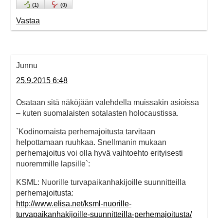
(
1
)
(
0
)
Vastaa
Junnu
25.9.2015 6:48
Osataan sitä näköjään valehdella muissakin asioissa
– kuten suomalaisten sotalasten holocaustissa.
`Kodinomaista perhemajoitusta tarvitaan
helpottamaan ruuhkaa. Snellmanin mukaan
perhemajoitus voi olla hyvä vaihtoehto erityisesti
nuoremmille lapsille`:
KSML: Nuorille turvapaikanhakijoille suunnitteilla
perhemajoitusta:
http://www.elisa.net/ksml-nuorille-
turvapaikanhakijoille-suunnitteilla-perhemajoitusta/