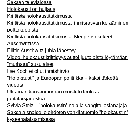
Saksan televisiossa
Holokausti on huijaus
Kriittistä holokaustitutkimusta
Kriittistä holokaustitutkimusta: ihmisrasvan kerääminen
polttokuopista
Kriittistä holokaustitutkimusta: Mengelen kokeet
Auschwitzissa
Eliitin Auschwitz-juhla lähestyy
Video: holokaustikriittisyys auttoi juutalaista löytämään
”murhatut” sukulaiset
Ilse Koch ei ollut ihmishirviö
”Holokausti” ja Euroopan politiikka – kaksi tärkeää
videota
Ukrainan kansanmurhan muistelu loukkaa
juutalaisjärjestöä
Sylvia Stolz – ”holokaustin” nojalla vangittu asianajaja
Saksalaisnaiselle ehdoton vankilatuomio ”holokaustin”
kyseenalaistamisesta