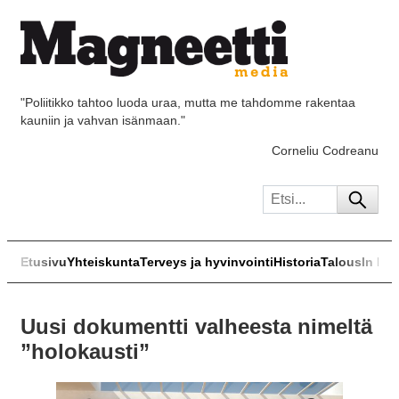
"Poliitikko tahtoo luoda uraa, mutta me tahdomme rakentaa
kauniin ja vahvan isänmaan."
Corneliu Codreanu
Etusivu
Yhteiskunta
Terveys ja hyvinvointi
Historia
Talous
In Eng
Uusi dokumentti valheesta nimeltä
”holokausti”