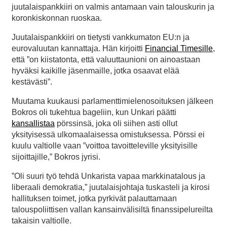
juutalaispankkiiri on valmis antamaan vain talouskurin ja
koronkiskonnan ruoskaa.
Juutalaispankkiiri on tietysti vankkumaton EU:n ja
eurovaluutan kannattaja. Hän kirjoitti
Financial Timesille
,
että ”on kiistatonta, että valuuttaunioni on ainoastaan
hyväksi kaikille jäsenmaille, jotka osaavat elää
kestävästi”.
Muutama kuukausi parlamenttimielenosoituksen jälkeen
Bokros oli tukehtua bageliin, kun Unkari päätti
kansallistaa
pörssinsä, joka oli siihen asti ollut
yksityisessä ulkomaalaisessa omistuksessa. Pörssi ei
kuulu valtiolle vaan ”voittoa tavoitteleville yksityisille
sijoittajille,” Bokros jyrisi.
”Oli suuri työ tehdä Unkarista vapaa markkinatalous ja
liberaali demokratia,” juutalaisjohtaja tuskasteli ja kirosi
hallituksen toimet, jotka pyrkivät palauttamaan
talouspoliittisen vallan kansainvälisiltä finanssipelureilta
takaisin valtiolle.