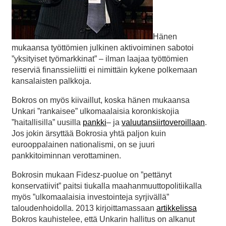
Hänen
mukaansa työttömien julkinen aktivoiminen sabotoi
”yksityiset työmarkkinat” – ilman laajaa työttömien
reserviä finanssieliitti ei nimittäin kykene polkemaan
kansalaisten palkkoja.
Bokros on myös kiivaillut, koska hänen mukaansa
Unkari ”rankaisee” ulkomaalaisia koronkiskojia
”haitallisilla” uusilla
pankki
– ja
valuutansiirtoveroillaan
.
Jos jokin ärsyttää Bokrosia yhtä paljon kuin
eurooppalainen nationalismi, on se juuri
pankkitoiminnan verottaminen.
Bokrosin mukaan Fidesz-puolue on ”pettänyt
konservatiivit” paitsi tiukalla maahanmuuttopolitiikalla
myös ”ulkomaalaisia investointeja syrjivällä”
taloudenhoidolla. 2013 kirjoittamassaan
artikkelissa
Bokros kauhistelee, että Unkarin hallitus on alkanut