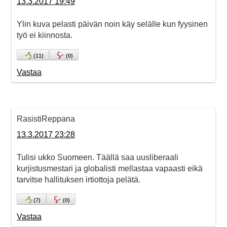
13.3.2017 19:49
Ylin kuva pelasti päivän noin käy selälle kun fyysinen
työ ei kiinnosta.
(
11
)
(
0
)
Vastaa
RasistiReppana
13.3.2017 23:28
Tulisi ukko Suomeen. Täällä saa uusliberaali
kurjistusmestari ja globalisti mellastaa vapaasti eikä
tarvitse hallituksen irtiottoja pelätä.
(
7
)
(
0
)
Vastaa