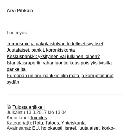
Arvi Pihkala
Lue myös:
Terrorismin ja pakolaistulvan todelliset syylliset
Juutalaiset, pankit, koronkiskonta
Keskuspankki: yksityinen vai julkinen loinen?
Islantilaisraportti: rahanluontioikeus pois yksityisiltä
pankeilta
Euroopan unioni, pankkieliitin mätä ja korruptoitunut
sydän
Tulosta artikkeli
Julkaistu
13.3.2017 klo 13:04
Kirjoittanut
Toimitus
Kategoria(t):
Rotu
,
Talous
,
Yhteiskunta
Avainsanat:
EU
,
holokausti
,
israel
,
juutalaiset
,
korko-