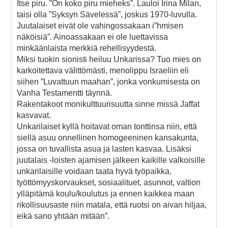
Itse piru. ”On koko piru mieheks”. Lauloi Irina Milan,
taisi olla ”Syksyn Sävelessä”, joskus 1970-luvulla.
Juutalaiset eivät ole vahingossakaan i”hmisen
näköisiä”. Ainoassakaan ei ole luettavissa
minkäänlaista merkkiä rehellisyydestä.
Miksi tuokin sionisti heiluu Unkarissa? Tuo mies on
karkoitettava välittömästi, menolippu Israeliin eli
siihen ”Luvattuun maahan”, jonka vonkumisesta on
Vanha Testamentti täynnä.
Rakentakoot monikulttuurisuutta sinne missä Jaffat
kasvavat.
Unkarilaiset kyllä hoitavat oman tonttinsa niin, että
siellä asuu onnellinen homogeeninen kansakunta,
jossa on tuvallista asua ja lasten kasvaa. Lisäksi
juutalais -loisten ajamisen jälkeen kaikille valkoisille
unkarilaisille voidaan taata hyvä työpaikka,
työttömyyskorvaukset, sosiaalituet, asunnot, valtion
ylläpitämä koulu/koulutus ja ennen kaikkea maan
rikollisuusaste niin matala, että ruotsi on aivan hiljaa,
eikä sano yhtään mitään”.