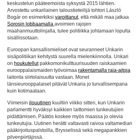
keskustelun pääteemoista syksystä 2015 lähtien.
Arvostettu unkarilainen taloustieteilijä tohtori László
Bogár on esimerkiksi
varoittanut
, että mikäli maa jatkaa
Sorosin lobbaamalla
avoimien rajojen
maahanmuuttolinjalla, tulee politiikka johtamaan lopulta
sisällissotaan.
Euroopan kansallismieliset ovat seuranneet Unkarin
sisäpolitiikan kehitystä suurella mielenkiinnolla. Unkari
on
houkutellut
pakkomonikulttuurisuuden raiskaamien
eurooppalaismaiden työvoimaa
rakentamalla raja-aitoja
laitonta siirtolaisuutta vastaan. Monet
länsieurooppalaiset pitävät Unkaria jo turvallisempana
kuin kotimaataan.
Viimeisin
ilouutinen
kuultiin viikko sitten, kun Unkarin
parlamentti hyväksyi kaikkien laittomien tunkeutujien
pidättämisen. Päätös koskee myös maassa jo olevia
tunkeutujia. Uutinen herätti valtavasti raivoa valtamedian
pääkirjoituspalstoilla, Brysselissä sekä megapankkien
pilvenpiirtäjissä.