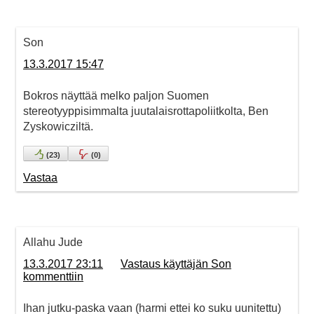
Son
13.3.2017 15:47
Bokros näyttää melko paljon Suomen
stereotyyppisimmalta juutalaisrottapoliitkolta, Ben
Zyskowicziltä.
(
23
)
(
0
)
Vastaa
Allahu Jude
13.3.2017 23:11
Vastaus käyttäjän Son
kommenttiin
Ihan jutku-paska vaan (harmi ettei ko suku uunitettu)