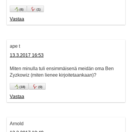
(
6
)
(
1
)
Vastaa
ape t
13.3.2017 16:53
Miten minulla tuli ensimmäisenä meidän oma Ben
Zyzkowiz (miten lienee kirjoitetaankaan)?
(
18
)
(
0
)
Vastaa
Arnold