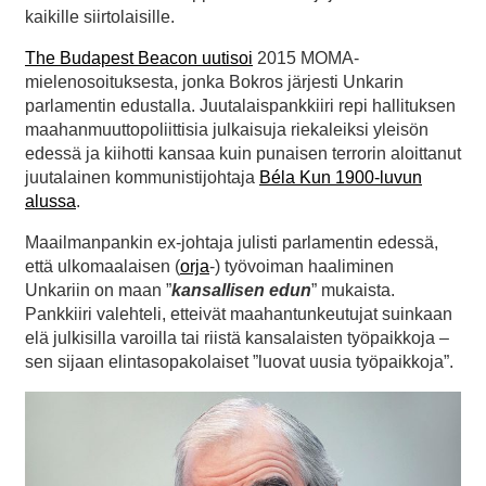
kaikille siirtolaisille.
The Budapest Beacon uutisoi
2015 MOMA-
mielenosoituksesta, jonka Bokros järjesti Unkarin
parlamentin edustalla. Juutalaispankkiiri repi hallituksen
maahanmuuttopoliittisia julkaisuja riekaleiksi yleisön
edessä ja kiihotti kansaa kuin punaisen terrorin aloittanut
juutalainen kommunistijohtaja
Béla Kun 1900-luvun
alussa
.
Maailmanpankin ex-johtaja julisti parlamentin edessä,
että ulkomaalaisen (
orja
-) työvoiman haaliminen
Unkariin on maan ”
kansallisen edun
” mukaista.
Pankkiiri valehteli, etteivät maahantunkeutujat suinkaan
elä julkisilla varoilla tai riistä kansalaisten työpaikkoja –
sen sijaan elintasopakolaiset ”luovat uusia työpaikkoja”.