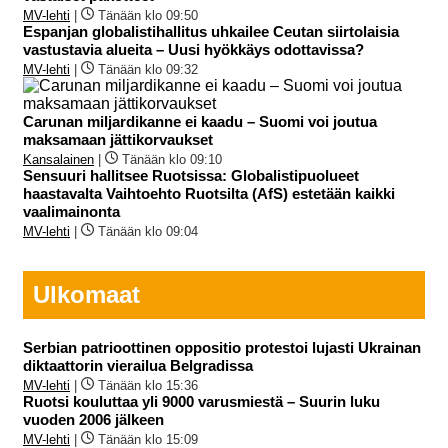
MV-lehti
|
Tänään klo 09:50
Espanjan globalistihallitus uhkailee Ceutan siirtolaisia
vastustavia alueita – Uusi hyökkäys odottavissa?
MV-lehti
|
Tänään klo 09:32
Carunan miljardikanne ei kaadu – Suomi voi joutua
maksamaan jättikorvaukset
Kansalainen
|
Tänään klo 09:10
Sensuuri hallitsee Ruotsissa: Globalistipuolueet
haastavalta Vaihtoehto Ruotsilta (AfS) estetään kaikki
vaalimainonta
MV-lehti
|
Tänään klo 09:04
Ulkomaat
Serbian patrioottinen oppositio protestoi lujasti Ukrainan
diktaattorin vierailua Belgradissa
MV-lehti
|
Tänään klo 15:36
Ruotsi kouluttaa yli 9000 varusmiestä – Suurin luku
vuoden 2006 jälkeen
MV-lehti
|
Tänään klo 15:09