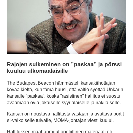
Rajojen sulkeminen on ”paskaa” ja pörssi
kuuluu ulkomaalaisille
The Budapest Beacon hämmästeli kansakiihottajan
kovaa kieltä, kun tämä huusi, että valtio syöttää Unkarin
kansalle ”paskaa”, koska ”rasistinen” hallitus ei suostu
avaamaan ovia jokaiselle syyrialaiselle ja irakilaiselle.
Kansan on noustava hallitusta vastaan ja avattava portit
ei-valkoiselle tulvalle, MOMA-johtajan viesti kuului.
Hallituksen maahanmuuttopoliittinen materiaali oli