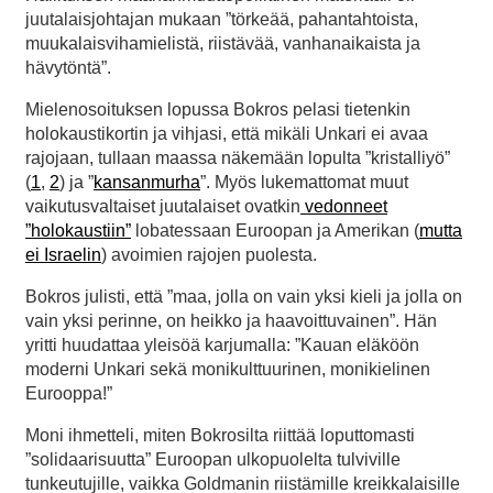
juutalaisjohtajan mukaan ”törkeää, pahantahtoista,
muukalaisvihamielistä, riistävää, vanhanaikaista ja
hävytöntä”.
Mielenosoituksen lopussa Bokros pelasi tietenkin
holokaustikortin ja vihjasi, että mikäli Unkari ei avaa
rajojaan, tullaan maassa näkemään lopulta ”kristalliyö”
(
1
,
2
) ja ”
kansanmurha
”. Myös lukemattomat muut
vaikutusvaltaiset juutalaiset ovatkin
vedonneet
”holokaustiin”
lobatessaan Euroopan ja Amerikan (
mutta
ei Israelin
) avoimien rajojen puolesta.
Bokros julisti, että ”maa, jolla on vain yksi kieli ja jolla on
vain yksi perinne, on heikko ja haavoittuvainen”. Hän
yritti huudattaa yleisöä karjumalla: ”Kauan eläköön
moderni Unkari sekä monikulttuurinen, monikielinen
Eurooppa!”
Moni ihmetteli, miten Bokrosilta riittää loputtomasti
”solidaarisuutta” Euroopan ulkopuolelta tulviville
tunkeutujille, vaikka Goldmanin riistämille kreikkalaisille