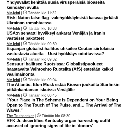
Yhdysvallat kehittää uusia virusperäisiä bioaseita
keinoälyn avulla
MV-lehti
|
Tänään klo 11:32
Riski Naton false flag -valehyökkäyksistä kasvaa jyrkästi
Ukrainan romahtaessa
MV-lehti
|
Tänään klo 10:38
USA:n senaatti hyväksyi ankarat Venäjän ja Iranin
vastaiset pakotteet
MV-lehti
|
Tänään klo 09:50
Espanjan globalistihallitus uhkailee Ceutan siirtolaisia
vastustavia alueita – Uusi hyökkäys odottavissa?
MV-lehti
|
Tänään klo 09:32
Sensuuri hallitsee Ruotsissa: Globalistipuolueet
haastavalta Vaihtoehto Ruotsilta (AfS) estetään kaikki
vaalimainonta
MV-lehti
|
Tänään klo 09:04
The Atlantic: Elon Musk estää Kiovan joukoilta Starlinkin
pitkänkantaman iskuissa Venäjälle
MV-lehti
|
Tänään klo 08:45
“Your Place in The Scheme is Dependent on Your Being
Open to The Touch of The Pulse, and… The Arrival of The
Waves.”
The Truthseeker
|
Tänään klo 08:30
RFK Jr. decertifies Kentucky organ harvesting outfit
accused of ignoring signs of life in ‘donors’