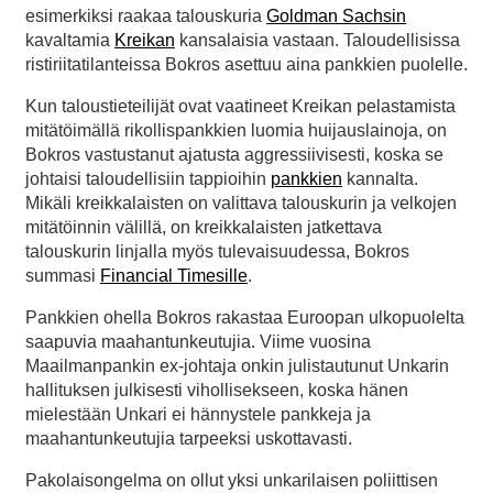
esimerkiksi raakaa talouskuria
Goldman Sachsin
kavaltamia
Kreikan
kansalaisia vastaan. Taloudellisissa
ristiriitatilanteissa Bokros asettuu aina pankkien puolelle.
Kun taloustieteilijät ovat vaatineet Kreikan pelastamista
mitätöimällä rikollispankkien luomia huijauslainoja, on
Bokros vastustanut ajatusta aggressiivisesti, koska se
johtaisi taloudellisiin tappioihin
pankkien
kannalta.
Mikäli kreikkalaisten on valittava talouskurin ja velkojen
mitätöinnin välillä, on kreikkalaisten jatkettava
talouskurin linjalla myös tulevaisuudessa, Bokros
summasi
Financial Timesille
.
Pankkien ohella Bokros rakastaa Euroopan ulkopuolelta
saapuvia maahantunkeutujia. Viime vuosina
Maailmanpankin ex-johtaja onkin julistautunut Unkarin
hallituksen julkisesti vihollisekseen, koska hänen
mielestään Unkari ei hännystele pankkeja ja
maahantunkeutujia tarpeeksi uskottavasti.
Pakolaisongelma on ollut yksi unkarilaisen poliittisen