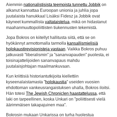
Aiemmin
nationalistisista teemoista tunnettu Jobbik
on
alkanut kannattaa Euroopan unionia ja juhlia jopa
juutalaista hanukkaa! Lisäksi Fidesz ja Jobbik ovat
käyneet kummallista
valtataistelua
, mikä on hidastanut
maahanmuuttopoliittisten tiukennusten tekemistä.
Jopa Bokros on kiitellyt hallitusta siitä, että se on
hyökännyt armottomalla tarmolla
kansallismielisiä
holokaustirevisionisteja vastaan
. Vaikka Bokros puhuu
jatkuvasti ”liberalismin” ja ”sananvapauden” puolesta, ei
toisinajattelijoiden sananvapaus mahdu
juutalaisjohtajan maailmankuvaan.
Kun kriittisiä historiantutkijoita kiellettiin
kyseenalaistamasta ”
holokaustia
” useiden vuosien
ehdottoman vankeusrangaistuksen uhalla, Bokros iloitsi.
Hän totesi
The Jewish Chroniclen haastattelussa
, että
laki on tarpeellinen, koska Unkari on ”poliittisesti vielä
äärimmäisen takapajuinen maa”.
Bokrosin mukaan Unkarissa on turha huolestua