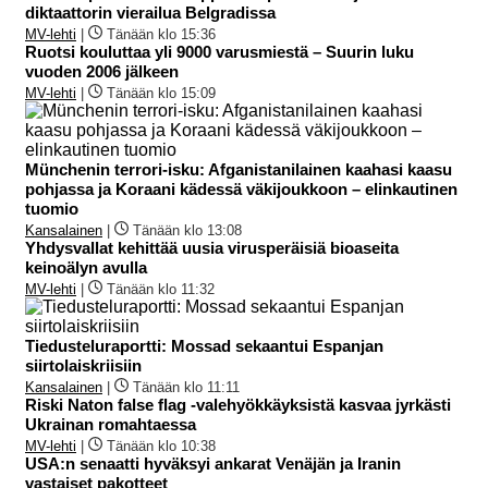
diktaattorin vierailua Belgradissa
MV-lehti
|
Tänään klo 15:36
Ruotsi kouluttaa yli 9000 varusmiestä – Suurin luku
vuoden 2006 jälkeen
MV-lehti
|
Tänään klo 15:09
Münchenin terrori-isku: Afganistanilainen kaahasi kaasu
pohjassa ja Koraani kädessä väkijoukkoon – elinkautinen
tuomio
Kansalainen
|
Tänään klo 13:08
Yhdysvallat kehittää uusia virusperäisiä bioaseita
keinoälyn avulla
MV-lehti
|
Tänään klo 11:32
Tiedusteluraportti: Mossad sekaantui Espanjan
siirtolaiskriisiin
Kansalainen
|
Tänään klo 11:11
Riski Naton false flag -valehyökkäyksistä kasvaa jyrkästi
Ukrainan romahtaessa
MV-lehti
|
Tänään klo 10:38
USA:n senaatti hyväksyi ankarat Venäjän ja Iranin
vastaiset pakotteet