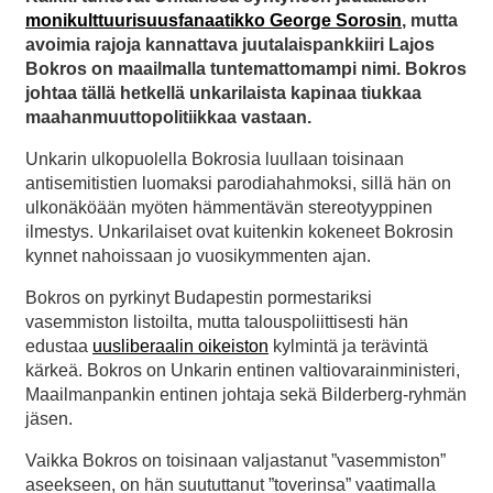
monikulttuurisuusfanaatikko George Sorosin
, mutta
avoimia rajoja kannattava juutalaispankkiiri Lajos
Bokros on maailmalla tuntemattomampi nimi. Bokros
johtaa tällä hetkellä unkarilaista kapinaa tiukkaa
maahanmuuttopolitiikkaa vastaan.
Unkarin ulkopuolella Bokrosia luullaan toisinaan
antisemitistien luomaksi parodiahahmoksi, sillä hän on
ulkonäköään myöten hämmentävän stereotyyppinen
ilmestys. Unkarilaiset ovat kuitenkin kokeneet Bokrosin
kynnet nahoissaan jo vuosikymmenten ajan.
Bokros on pyrkinyt Budapestin pormestariksi
vasemmiston listoilta, mutta talouspoliittisesti hän
edustaa
uusliberaalin oikeiston
kylmintä ja terävintä
kärkeä. Bokros on Unkarin entinen valtiovarainministeri,
Maailmanpankin entinen johtaja sekä Bilderberg-ryhmän
jäsen.
Vaikka Bokros on toisinaan valjastanut ”vasemmiston”
aseekseen, on hän suututtanut ”toverinsa” vaatimalla