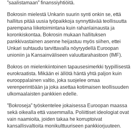
”saalistamaan” finanssiyhtiöitä.
Bokrosin mielestä Unkarin suurin synti onkin se, että
hallitus pitää uusia työpaikkoja synnyttävää teollisuutta
parempana liiketoimintana kuin rahanlainausta ja
koronkiskontaa. Bokrosin mukaan hallituksen
pankkivastainen asenne heijastuu myös siihen, ettei
Unkari suhtaudu tarvittavalla nöyryydellä Euroopan
unioniin ja Kansainväliseen valuuttarahastoon (IMF).
Bokros on mielenkiintoinen tapausesimerkki tyypillisestä
eurokraatista. Mikään ei ällötä häntä yhtä paljon kuin
eurooppalainen valtio, joka suojelee omaa
verenperintöään ja joka asettaa kotimaisen teollisuuden
ulkomaalaisten pankkien edelle.
”Bokroseja” työskentelee jokaisessa Euroopan maassa
sekä oikealla että vasemmalla. Poliittiset ideologiat ovat
vain naamioita, joiden takaa he korruptoivat
kansallisvaltioita monikulttuuriseen pankkiorjuuteen.