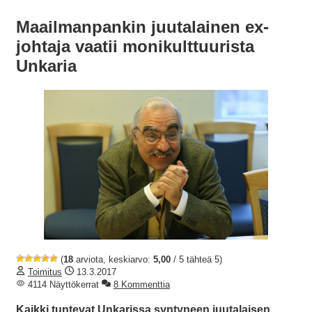
Maailmanpankin juutalainen ex-
johtaja vaatii monikulttuurista
Unkaria
(
18
arviota, keskiarvo:
5,00
/ 5 tähteä 5)
Toimitus
13.3.2017
4114 Näyttökerrat
8 Kommenttia
Kaikki tuntevat Unkarissa syntyneen juutalaisen