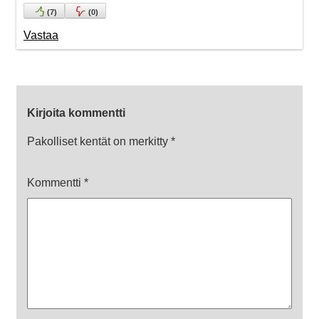
(
7
)
(
0
)
Vastaa
Kirjoita kommentti
Pakolliset kentät on merkitty
*
Kommentti
*