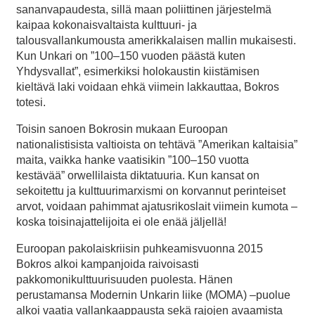
sananvapaudesta, sillä maan poliittinen järjestelmä
kaipaa kokonaisvaltaista kulttuuri- ja
talousvallankumousta amerikkalaisen mallin mukaisesti.
Kun Unkari on ”100–150 vuoden päästä kuten
Yhdysvallat”, esimerkiksi holokaustin kiistämisen
kieltävä laki voidaan ehkä viimein lakkauttaa, Bokros
totesi.
Toisin sanoen Bokrosin mukaan Euroopan
nationalistisista valtioista on tehtävä ”Amerikan kaltaisia”
maita, vaikka hanke vaatisikin ”100–150 vuotta
kestävää” orwellilaista diktatuuria. Kun kansat on
sekoitettu ja kulttuurimarxismi on korvannut perinteiset
arvot, voidaan pahimmat ajatusrikoslait viimein kumota –
koska toisinajattelijoita ei ole enää jäljellä!
Euroopan pakolaiskriisin puhkeamisvuonna 2015
Bokros alkoi kampanjoida raivoisasti
pakkomonikulttuurisuuden puolesta. Hänen
perustamansa Modernin Unkarin liike (MOMA) –puolue
alkoi vaatia vallankaappausta sekä rajojen avaamista