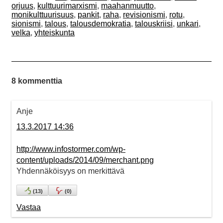
orjuus
,
kulttuurimarxismi
,
maahanmuutto
,
monikulttuurisuus
,
pankit
,
raha
,
revisionismi
,
rotu
,
sionismi
,
talous
,
talousdemokratia
,
talouskriisi
,
unkari
,
velka
,
yhteiskunta
8 kommenttia
Anje
13.3.2017 14:36
http://www.infostormer.com/wp-
content/uploads/2014/09/merchant.png
Yhdennäköisyys on merkittävä
(
13
)
(
0
)
Vastaa