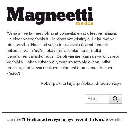
”Venäjän vallanneet johtavat bolševikit eivät olleet venäläisiä.
He vihasivat venäläisiä. He vihasivat kristittyjä. Heitä motivoi
etninen viha. He kiduttivat ja teurastivat säälimättömästi
miljoonia venäläisiä. Lokakuun vallankumous ei ollut
'venäläinen vallankumous'. Se oli vieraan kansan valloitusretki
Venäjällä. Lähes kukaan ei ymmärrä tätä vieläkään, mikä
todistaa, että kansainvälinen valtamedia on saman heimon
käsissä.”
Nobel-palkittu kirjailija Aleksandr Solženitsyn.
Etusivu
Yhteiskunta
Terveys ja hyvinvointi
Historia
Talous
In Eng