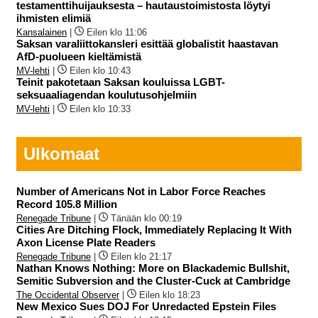
testamenttihuijauksesta – hautaustoimistosta löytyi
ihmisten elimiä
Kansalainen
|
Eilen klo 11:06
Saksan varaliittokansleri esittää globalistit haastavan
AfD-puolueen kieltämistä
MV-lehti
|
Eilen klo 10:43
Teinit pakotetaan Saksan kouluissa LGBT-
seksuaaliagendan koulutusohjelmiin
MV-lehti
|
Eilen klo 10:33
Ulkomaat
Number of Americans Not in Labor Force Reaches
Record 105.8 Million
Renegade Tribune
|
Tänään klo 00:19
Cities Are Ditching Flock, Immediately Replacing It With
Axon License Plate Readers
Renegade Tribune
|
Eilen klo 21:17
Nathan Knows Nothing: More on Blackademic Bullshit,
Semitic Subversion and the Cluster-Cuck at Cambridge
The Occidental Observer
|
Eilen klo 18:23
New Mexico Sues DOJ For Unredacted Epstein Files