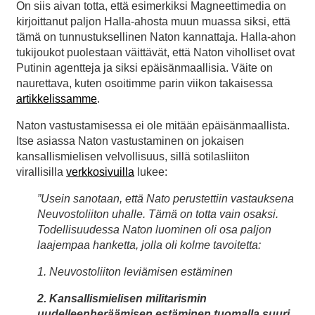
On siis aivan totta, että esimerkiksi Magneettimedia on
kirjoittanut paljon Halla-ahosta muun muassa siksi, että
tämä on tunnustuksellinen Naton kannattaja. Halla-ahon
tukijoukot puolestaan väittävät, että Naton viholliset ovat
Putinin agentteja ja siksi epäisänmaallisia. Väite on
naurettava, kuten osoitimme parin viikon takaisessa
artikkelissamme
.
Naton vastustamisessa ei ole mitään epäisänmaallista.
Itse asiassa Naton vastustaminen on jokaisen
kansallismielisen velvollisuus, sillä sotilasliiton
virallisilla
verkkosivuilla
lukee:
”Usein sanotaan, että Nato perustettiin vastauksena
Neuvostoliiton uhalle. Tämä on totta vain osaksi.
Todellisuudessa Naton luominen oli osa paljon
laajempaa hanketta, jolla oli kolme tavoitetta:
1. Neuvostoliiton leviämisen estäminen
2. Kansallismielisen militarismin
uudelleenheräämisen estäminen tuomalla suuri