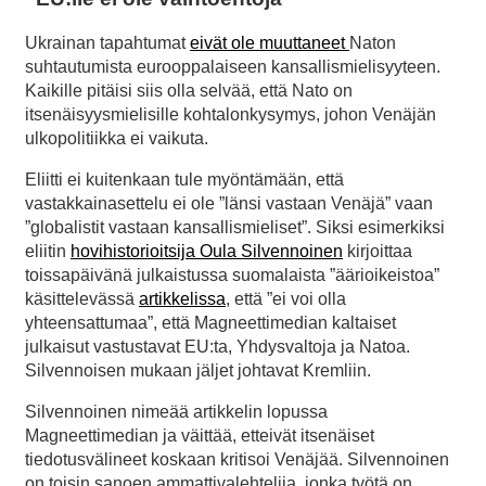
Ukrainan tapahtumat
eivät ole muuttaneet
Naton
suhtautumista eurooppalaiseen kansallismielisyyteen.
Kaikille pitäisi siis olla selvää, että Nato on
itsenäisyysmielisille kohtalonkysymys, johon Venäjän
ulkopolitiikka ei vaikuta.
Eliitti ei kuitenkaan tule myöntämään, että
vastakkainasettelu ei ole ”länsi vastaan Venäjä” vaan
”globalistit vastaan kansallismieliset”. Siksi esimerkiksi
eliitin
hovihistorioitsija Oula Silvennoinen
kirjoittaa
toissapäivänä julkaistussa suomalaista ”äärioikeistoa”
käsittelevässä
artikkelissa
, että ”ei voi olla
yhteensattumaa”, että Magneettimedian kaltaiset
julkaisut vastustavat EU:ta, Yhdysvaltoja ja Natoa.
Silvennoisen mukaan jäljet johtavat Kremliin.
Silvennoinen nimeää artikkelin lopussa
Magneettimedian ja väittää, etteivät itsenäiset
tiedotusvälineet koskaan kritisoi Venäjää. Silvennoinen
on toisin sanoen ammattivalehtelija, jonka työtä on