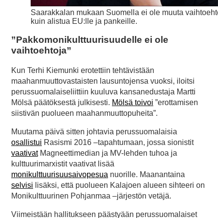
Saarakkalan mukaan Suomella ei ole muuta vaihtoeh
kuin alistua EU:lle ja pankeille.
”Pakkomonikulttuurisuudelle ei ole
vaihtoehtoja”
Kun Terhi Kiemunki erotettiin tehtävistään
maahanmuuttovastaisten lausuntojensa vuoksi, iloitsi
perussuomalaiseliittiin kuuluva kansanedustaja Martti
Mölsä päätöksestä julkisesti.
Mölsä toivoi
”erottamisen
siistivän puolueen maahanmuuttopuheita”.
Muutama päivä sitten johtavia perussuomalaisia
osallistui
Rasismi 2016 –tapahtumaan, jossa sionistit
vaativat
Magneettimedian ja MV-lehden tuhoa ja
kulttuurimarxistit vaativat lisää
monikulttuurisuusaivopesua
nuorille. Maanantaina
selvisi
lisäksi, että puolueen Kalajoen alueen sihteeri on
Monikulttuurinen Pohjanmaa –järjestön vetäjä.
Viimeistään hallitukseen päästyään perussuomalaiset