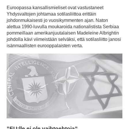
Euroopassa kansallismieliset ovat vastustaneet
Yhdysvaltojen johtamaa sotilasliittoa erittäin
johdonmukaisesti jo vuosikymmenten ajan. Naton
alettua 1990-luvulla moukaroida nationalistista Serbiaa
pommeillaan amerikanjuutalaisen Madeleine Albrightin
johdolla kävi viimeistään selväksi, että sotilasliitto janosi
isänmaallisten eurooppalaisten verta.
”EU:lle ei ole vaihtoehtoja”