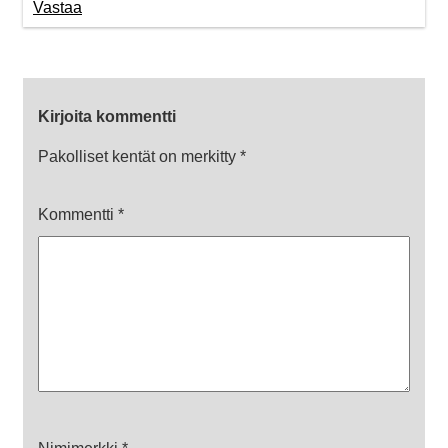
Vastaa
Kirjoita kommentti
Pakolliset kentät on merkitty
*
Kommentti
*