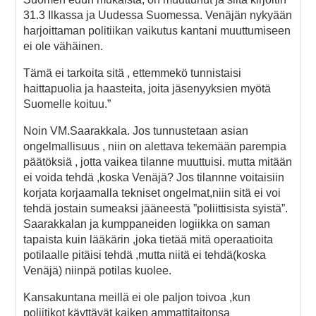
31.3 Ilkassa ja Uudessa Suomessa. Venäjän nykyään
harjoittaman politiikan vaikutus kantani muuttumiseen
ei ole vähäinen.
Tämä ei tarkoita sitä , ettemmekö tunnistaisi
haittapuolia ja haasteita, joita jäsenyyksien myötä
Suomelle koituu.”
Noin VM.Saarakkala. Jos tunnustetaan asian
ongelmallisuus , niin on alettava tekemään parempia
päätöksiä , jotta vaikea tilanne muuttuisi. mutta mitään
ei voida tehdä ,koska Venäjä? Jos tilannne voitaisiin
korjata korjaamalla tekniset ongelmat,niin sitä ei voi
tehdä jostain sumeaksi jääneestä ”poliittisista syistä”.
Saarakkalan ja kumppaneiden logiikka on saman
tapaista kuin lääkärin ,joka tietää mitä operaatioita
potilaalle pitäisi tehdä ,mutta niitä ei tehdä(koska
Venäjä) niinpä potilas kuolee.
Kansakuntana meillä ei ole paljon toivoa ,kun
poliitikot käyttävät kaiken ammattitaitonsa