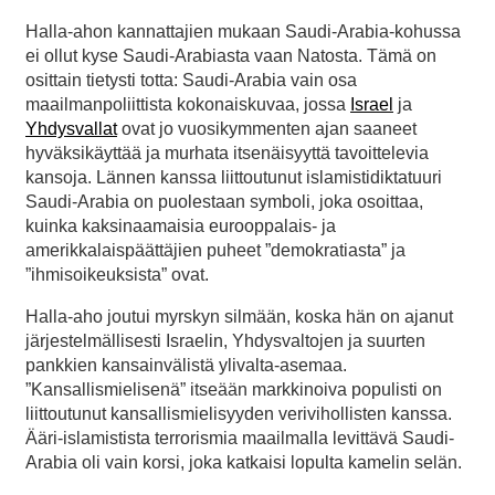
Halla-ahon kannattajien mukaan Saudi-Arabia-kohussa
ei ollut kyse Saudi-Arabiasta vaan Natosta. Tämä on
osittain tietysti totta: Saudi-Arabia vain osa
maailmanpoliittista kokonaiskuvaa, jossa
Israel
ja
Yhdysvallat
ovat jo vuosikymmenten ajan saaneet
hyväksikäyttää ja murhata itsenäisyyttä tavoittelevia
kansoja. Lännen kanssa liittoutunut islamistidiktatuuri
Saudi-Arabia on puolestaan symboli, joka osoittaa,
kuinka kaksinaamaisia eurooppalais- ja
amerikkalaispäättäjien puheet ”demokratiasta” ja
”ihmisoikeuksista” ovat.
Halla-aho joutui myrskyn silmään, koska hän on ajanut
järjestelmällisesti Israelin, Yhdysvaltojen ja suurten
pankkien kansainvälistä ylivalta-asemaa.
”Kansallismielisenä” itseään markkinoiva populisti on
liittoutunut kansallismielisyyden verivihollisten kanssa.
Ääri-islamistista terrorismia maailmalla levittävä Saudi-
Arabia oli vain korsi, joka katkaisi lopulta kamelin selän.