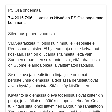
PS Osa ongelmaa
7.4.2016 7:06
Vastaus käyttäjän PS Osa ongelmaa
kommenttiin
Siteeraus puheenvuorosta:
VM.Saarakkala: ” Toisin kuin minulle,Pesoselle ei
Perussuomalaisten EU-ja eurolinja ei ole kelvannut
koskaan. Hän on ollut aina sitä mieltä , että vain
Suomen eroaminen sekä unionista , että rahaliitosta
on Suomelle ainoa oikea ja välttämätön ratkaisu.
Se on kova ja idealistinen linja, jolle on omat
perustelunsa olemassa ja teoriassa perustelut ovat
aivan hyviä ja toimivia. Sitä ei käy kiistäminen.
Käytäntö ja olemassa oleva todellisuus ovat kuitenkin
pohja, joita tällaiset päätökset lopulta tehdään. Oma
tulkintani siitä, onko liittyminen EU:hun ha rahaliittoon
Suomen edun mukaista, on muuttunut ja siitä kirjoitin