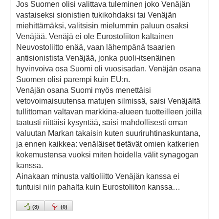
Jos Suomen olisi valittava tuleminen joko Venäjän
vastaiseksi sionistien tukikohdaksi tai Venäjän
miehittämäksi, valitsisin mielummin paluun osaksi
Venäjää. Venäjä ei ole Eurostoliiton kaltainen
Neuvostoliitto enää, vaan lähempänä tsaarien
antisionistista Venäjää, jonka puoli-itsenäinen
hyvinvoiva osa Suomi oli vuosisadan. Venäjän osana
Suomen olisi parempi kuin EU:n.
Venäjän osana Suomi myös menettäisi
vetovoimaisuutensa matujen silmissä, saisi Venäjältä
tullittoman valtavan markkina-alueen tuotteilleen joilla
taatusti riittäisi kysyntää, saisi mahdollisesti oman
valuutan Markan takaisin kuten suuriruhtinaskuntana,
ja ennen kaikkea: venäläiset tietävät omien katkerien
kokemustensa vuoksi miten hoidella välit synagogan
kanssa.
Ainakaan minusta valtioliitto Venäjän kanssa ei
tuntuisi niin pahalta kuin Eurostoliiton kanssa…
(
8
)
(
0
)