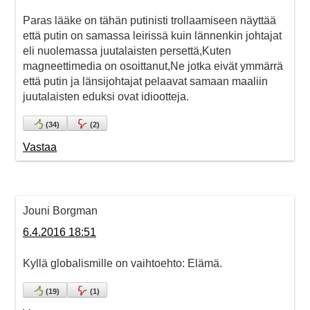
Paras lääke on tähän putinisti trollaamiseen näyttää
että putin on samassa leirissä kuin lännenkin johtajat
eli nuolemassa juutalaisten persettä,Kuten
magneettimedia on osoittanut,Ne jotka eivät ymmärrä
että putin ja länsijohtajat pelaavat samaan maaliin
juutalaisten eduksi ovat idiootteja.
(
34
)
(
2
)
Vastaa
Jouni Borgman
6.4.2016 18:51
Kyllä globalismille on vaihtoehto: Elämä.
(
19
)
(
1
)