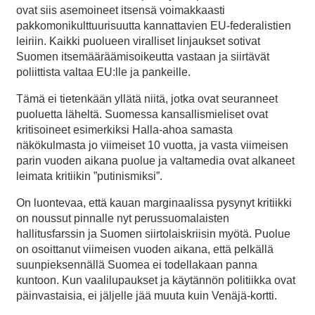
ovat siis asemoineet itsensä voimakkaasti
pakkomonikulttuurisuutta kannattavien EU-federalistien
leiriin. Kaikki puolueen viralliset linjaukset sotivat
Suomen itsemääräämisoikeutta vastaan ja siirtävät
poliittista valtaa EU:lle ja pankeille.
Tämä ei tietenkään yllätä niitä, jotka ovat seuranneet
puoluetta läheltä. Suomessa kansallismieliset ovat
kritisoineet esimerkiksi Halla-ahoa samasta
näkökulmasta jo viimeiset 10 vuotta, ja vasta viimeisen
parin vuoden aikana puolue ja valtamedia ovat alkaneet
leimata kritiikin ”putinismiksi”.
On luontevaa, että kauan marginaalissa pysynyt kritiikki
on noussut pinnalle nyt perussuomalaisten
hallitusfarssin ja Suomen siirtolaiskriisin myötä. Puolue
on osoittanut viimeisen vuoden aikana, että pelkällä
suunpieksennällä Suomea ei todellakaan panna
kuntoon. Kun vaalilupaukset ja käytännön politiikka ovat
päinvastaisia, ei jäljelle jää muuta kuin Venäjä-kortti.