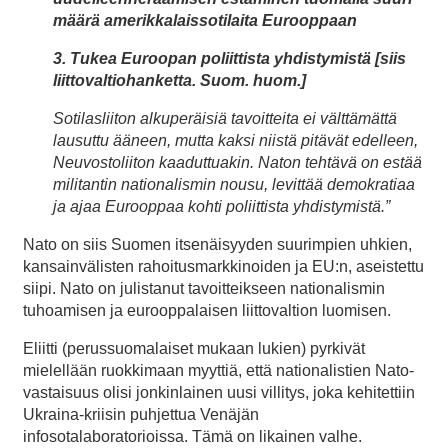
määrä amerikkalaissotilaita Eurooppaan
3. Tukea Euroopan poliittista yhdistymistä [siis
liittovaltiohanketta. Suom. huom.]
Sotilasliiton alkuperäisiä tavoitteita ei välttämättä
lausuttu ääneen, mutta kaksi niistä pitävät edelleen,
Neuvostoliiton kaaduttuakin. Naton tehtävä on estää
militantin nationalismin nousu, levittää demokratiaa
ja ajaa Eurooppaa kohti poliittista yhdistymistä.”
Nato on siis Suomen itsenäisyyden suurimpien uhkien,
kansainvälisten rahoitusmarkkinoiden ja EU:n, aseistettu
siipi. Nato on julistanut tavoitteikseen nationalismin
tuhoamisen ja eurooppalaisen liittovaltion luomisen.
Eliitti (perussuomalaiset mukaan lukien) pyrkivät
mielellään ruokkimaan myyttiä, että nationalistien Nato-
vastaisuus olisi jonkinlainen uusi villitys, joka kehitettiin
Ukraina-kriisin puhjettua Venäjän
infosotalaboratorioissa. Tämä on likainen valhe.