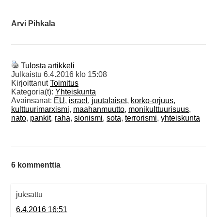
Arvi Pihkala
Tulosta artikkeli
Julkaistu
6.4.2016 klo 15:08
Kirjoittanut
Toimitus
Kategoria(t):
Yhteiskunta
Avainsanat:
EU
,
israel
,
juutalaiset
,
korko-orjuus
,
kulttuurimarxismi
,
maahanmuutto
,
monikulttuurisuus
,
nato
,
pankit
,
raha
,
sionismi
,
sota
,
terrorismi
,
yhteiskunta
6 kommenttia
juksattu
6.4.2016 16:51