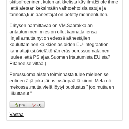
skitsofreeninen, kuten artikkelista käy ilmi.Ei ole ihme
,että aletaan keksimään vaihtoehtoisia satuja ja
tarinoita,kun äänestäjät on petetty mennentullen.
Eritysen harmittavaa on VM.Saarakkalan
antautuminen, mies on ollut kannattajiensa
linjalla,mutta nyt on edessä äänestäjien
kouluttaminen kaikkien asioiden EU-integraation
kannattajiksi.(vieläköhän eräs perussuomalainen
luulee ,että PS ajaa Suomen irtautumista EU:sta?
Pitänee selvittää.)
Perussuomalaisten toiminnasta tulee mieleen se
entinen äijä,joka jäi ns.rysänpäältä kiinni. Mela oli
mekossa ,mutta vielä löytyi puolustus ” joo,mutta en
liikuttanut ”
(
13
)
(
1
)
Vastaa