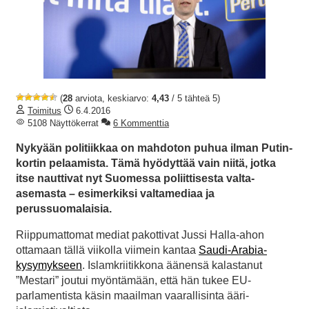
(
28
arviota, keskiarvo:
4,43
/ 5 tähteä 5)
Toimitus
6.4.2016
5108 Näyttökerrat
6 Kommenttia
Nykyään politiikkaa on mahdoton puhua ilman Putin-
kortin pelaamista. Tämä hyödyttää vain niitä, jotka
itse nauttivat nyt Suomessa poliittisesta valta-
asemasta – esimerkiksi valtamediaa ja
perussuomalaisia.
Riippumattomat mediat pakottivat Jussi Halla-ahon
ottamaan tällä viikolla viimein kantaa
Saudi-Arabia-
kysymykseen
. Islamkriitikkona äänensä kalastanut
”Mestari” joutui myöntämään, että hän tukee EU-
parlamentista käsin maailman vaarallisinta ääri-