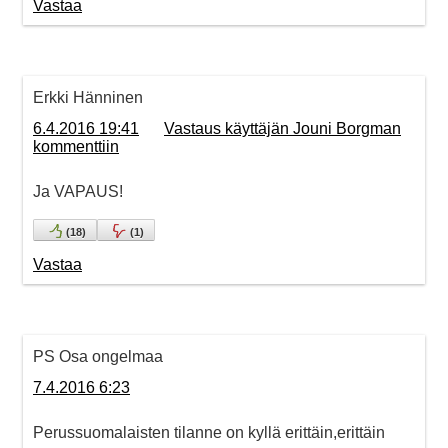
Vastaa
Erkki Hänninen
6.4.2016 19:41
Vastaus käyttäjän Jouni Borgman
kommenttiin
Ja VAPAUS!
(
18
)
(
1
)
Vastaa
PS Osa ongelmaa
7.4.2016 6:23
Perussuomalaisten tilanne on kyllä erittäin,erittäin