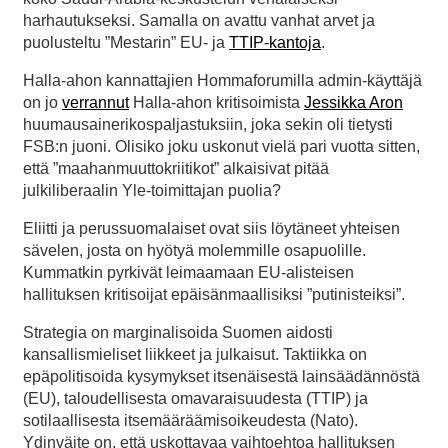
harhautukseksi. Samalla on avattu vanhat arvet ja
puolusteltu ”Mestarin” EU- ja
TTIP-kantoja
.
Halla-ahon kannattajien Hommaforumilla admin-käyttäjä
on jo
verrannut
Halla-ahon kritisoimista
Jessikka Aron
huumausainerikospaljastuksiin, joka sekin oli tietysti
FSB:n juoni. Olisiko joku uskonut vielä pari vuotta sitten,
että ”maahanmuuttokriitikot” alkaisivat pitää
julkiliberaalin Yle-toimittajan puolia?
Eliitti ja perussuomalaiset ovat siis löytäneet yhteisen
sävelen, josta on hyötyä molemmille osapuolille.
Kummatkin pyrkivät leimaamaan EU-alisteisen
hallituksen kritisoijat epäisänmaallisiksi ”putinisteiksi”.
Strategia on marginalisoida Suomen aidosti
kansallismieliset liikkeet ja julkaisut. Taktiikka on
epäpolitisoida kysymykset itsenäisestä lainsäädännöstä
(EU), taloudellisesta omavaraisuudesta (TTIP) ja
sotilaallisesta itsemääräämisoikeudesta (Nato).
Ydinväite on, että uskottavaa vaihtoehtoa hallituksen