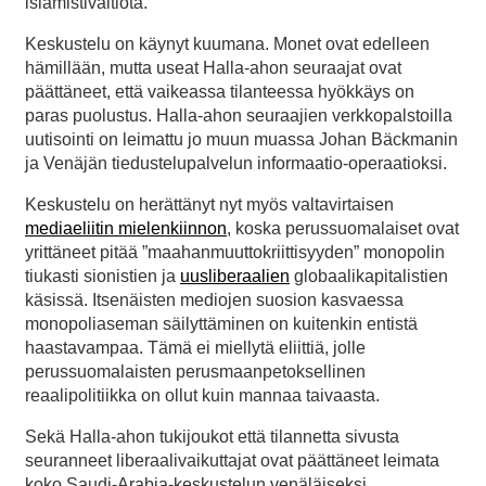
islamistivaltiota.
Keskustelu on käynyt kuumana. Monet ovat edelleen
hämillään, mutta useat Halla-ahon seuraajat ovat
päättäneet, että vaikeassa tilanteessa hyökkäys on
paras puolustus. Halla-ahon seuraajien verkkopalstoilla
uutisointi on leimattu jo muun muassa Johan Bäckmanin
ja Venäjän tiedustelupalvelun informaatio-operaatioksi.
Keskustelu on herättänyt nyt myös valtavirtaisen
mediaeliitin mielenkiinnon
, koska perussuomalaiset ovat
yrittäneet pitää ”maahanmuuttokriittisyyden” monopolin
tiukasti sionistien ja
uusliberaalien
globaalikapitalistien
käsissä. Itsenäisten mediojen suosion kasvaessa
monopoliaseman säilyttäminen on kuitenkin entistä
haastavampaa. Tämä ei miellytä eliittiä, jolle
perussuomalaisten perusmaanpetoksellinen
reaalipolitiikka on ollut kuin mannaa taivaasta.
Sekä Halla-ahon tukijoukot että tilannetta sivusta
seuranneet liberaalivaikuttajat ovat päättäneet leimata
koko Saudi-Arabia-keskustelun venäläiseksi