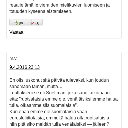
reaalielämälle vieraiden mielikuvien luomiseen ja
totuuden kyseenalaistamiseen.
(
9
)
(
1
)
Vastaa
m.v.
9.4.2016 23:13
En olisi uskonut sitä päivää tulevaksi, kun joudun
sanomaan tämän, mutta…
Luullakseni se oli Snellman, joka sanoi aikoinaan
että: ”ruotsalaisia emme ole, venäläisiksi emme halua
tulla, olkaamme siis suomalaisia”.
Kun enää emme ole suomalaisia vaan
eurostoliittolaisia, emmekä halua olla ruotsalaisia,
niin pitäisikö meidän tulla venäläisiksi — jälleen?