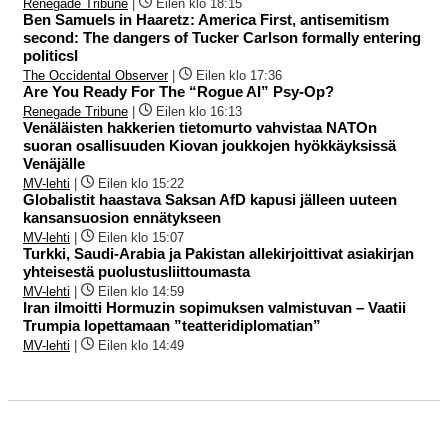
Renegade Tribune
|
Eilen klo 18:15
Ben Samuels in Haaretz: America First, antisemitism
second: The dangers of Tucker Carlson formally entering
politicsI
The Occidental Observer
|
Eilen klo 17:36
Are You Ready For The “Rogue AI” Psy-Op?
Renegade Tribune
|
Eilen klo 16:13
Venäläisten hakkerien tietomurto vahvistaa NATOn
suoran osallisuuden Kiovan joukkojen hyökkäyksissä
Venäjälle
MV-lehti
|
Eilen klo 15:22
Globalistit haastava Saksan AfD kapusi jälleen uuteen
kansansuosion ennätykseen
MV-lehti
|
Eilen klo 15:07
Turkki, Saudi-Arabia ja Pakistan allekirjoittivat asiakirjan
yhteisestä puolustusliittoumasta
MV-lehti
|
Eilen klo 14:59
Iran ilmoitti Hormuzin sopimuksen valmistuvan – Vaatii
Trumpia lopettamaan ”teatteridiplomatian”
MV-lehti
|
Eilen klo 14:49