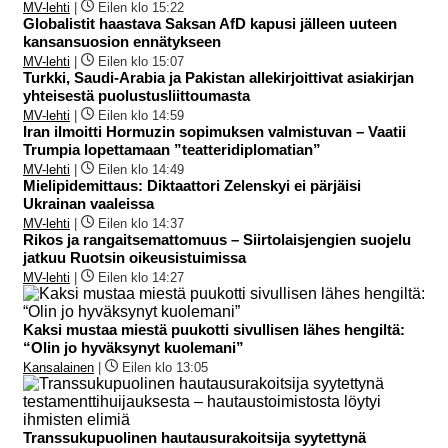
MV-lehti
|
Eilen klo 15:22
Globalistit haastava Saksan AfD kapusi jälleen uuteen
kansansuosion ennätykseen
MV-lehti
|
Eilen klo 15:07
Turkki, Saudi-Arabia ja Pakistan allekirjoittivat asiakirjan
yhteisestä puolustusliittoumasta
MV-lehti
|
Eilen klo 14:59
Iran ilmoitti Hormuzin sopimuksen valmistuvan – Vaatii
Trumpia lopettamaan ”teatteridiplomatian”
MV-lehti
|
Eilen klo 14:49
Mielipidemittaus: Diktaattori Zelenskyi ei pärjäisi
Ukrainan vaaleissa
MV-lehti
|
Eilen klo 14:37
Rikos ja rangaitsemattomuus – Siirtolaisjengien suojelu
jatkuu Ruotsin oikeusistuimissa
MV-lehti
|
Eilen klo 14:27
Kaksi mustaa miestä puukotti sivullisen lähes hengiltä:
“Olin jo hyväksynyt kuolemani”
Kansalainen
|
Eilen klo 13:05
Transsukupuolinen hautausurakoitsija syytettynä