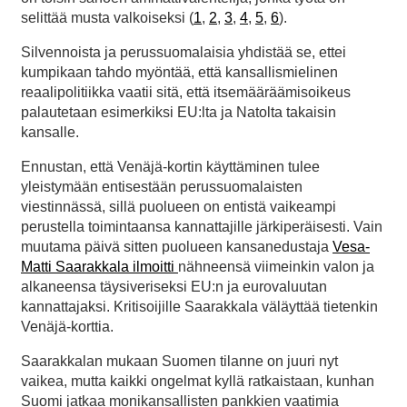
selittää musta valkoiseksi (
1
,
2
,
3
,
4
,
5
,
6
).
Silvennoista ja perussuomalaisia yhdistää se, ettei
kumpikaan tahdo myöntää, että kansallismielinen
reaalipolitiikka vaatii sitä, että itsemääräämisoikeus
palautetaan esimerkiksi EU:lta ja Natolta takaisin
kansalle.
Ennustan, että Venäjä-kortin käyttäminen tulee
yleistymään entisestään perussuomalaisten
viestinnässä, sillä puolueen on entistä vaikeampi
perustella toimintaansa kannattajille järkiperäisesti. Vain
muutama päivä sitten puolueen kansanedustaja
Vesa-
Matti Saarakkala ilmoitti
nähneensä viimeinkin valon ja
alkaneensa täysiveriseksi EU:n ja eurovaluutan
kannattajaksi. Kritisoijille Saarakkala väläyttää tietenkin
Venäjä-korttia.
Saarakkalan mukaan Suomen tilanne on juuri nyt
vaikea, mutta kaikki ongelmat kyllä ratkaistaan, kunhan
Suomi jatkaa monikansallisten pankkien vaatimia