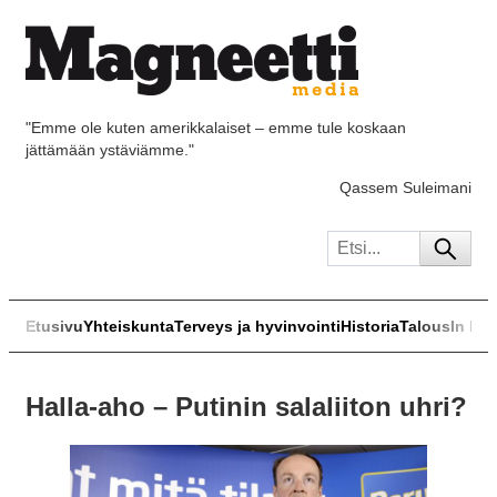
"Emme ole kuten amerikkalaiset – emme tule koskaan
jättämään ystäviämme."
Qassem Suleimani
Etusivu
Yhteiskunta
Terveys ja hyvinvointi
Historia
Talous
In Eng
Halla-aho – Putinin salaliiton uhri?