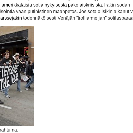
ä
amerikkalaisia sotia nykyisestä pakolaiskriisistä
. Irakin sodan
tisointia vaan putinistinen maanpetos. Jos sota olisikin alkanut v
arssejakin
todennäköisesti Venäjän ”trolliarmeijan” sotilasparaa
apahtuma.