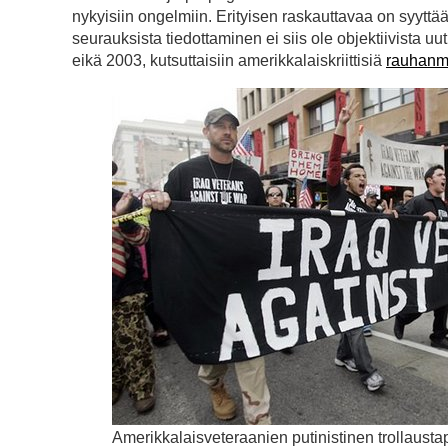
nykyisiin ongelmiin. Erityisen raskauttavaa on syyttä
seurauksista tiedottaminen ei siis ole objektiivista uu
eikä 2003, kutsuttaisiin amerikkalaiskriittisiä
rauhanm
Amerikkalaisveteraanien putinistinen trollaust