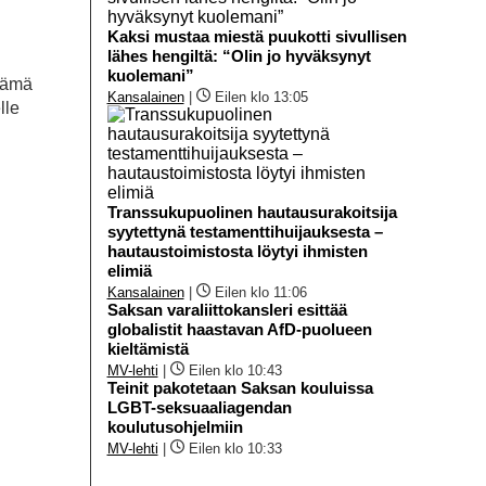
Kaksi mustaa miestä puukotti sivullisen
lähes hengiltä: “Olin jo hyväksynyt
kuolemani”
 tämä
Kansalainen
|
Eilen klo 13:05
lle
Transsukupuolinen hautausurakoitsija
syytettynä testamenttihuijauksesta –
hautaustoimistosta löytyi ihmisten
elimiä
Kansalainen
|
Eilen klo 11:06
Saksan varaliittokansleri esittää
globalistit haastavan AfD-puolueen
kieltämistä
MV-lehti
|
Eilen klo 10:43
Teinit pakotetaan Saksan kouluissa
LGBT-seksuaaliagendan
koulutusohjelmiin
MV-lehti
|
Eilen klo 10:33