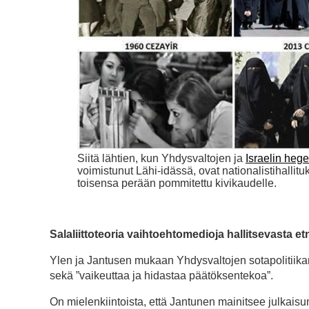
Siitä lähtien, kun Yhdysvaltojen ja
Israelin heg
voimistunut Lähi-idässä, ovat nationalistihallitu
toisensa perään pommitettu kivikaudelle.
Salaliittoteoria vaihtoehtomedioja hallitsevasta 
Ylen ja Jantusen mukaan Yhdysvaltojen sotapolitiikan 
sekä ”vaikeuttaa ja hidastaa päätöksentekoa”.
On mielenkiintoista, että Jantunen mainitsee julkaisu