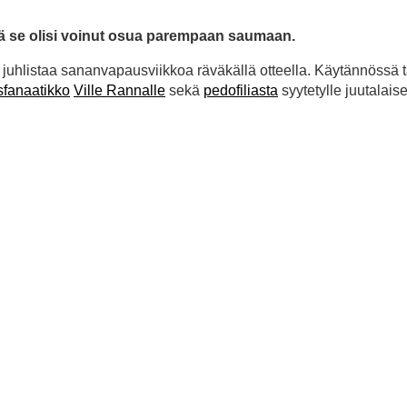
kä se olisi voinut osua parempaan saumaan.
ja juhlistaa sananvapausviikkoa räväkällä otteella. Käytännössä
sfanaatikko
Ville Rannalle
sekä
pedofiliasta
syytetylle juutalaise