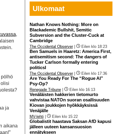
Ulkomaat
Nathan Knows Nothing: More on
Blackademic Bullshit, Semitic
okuvassa
,
Subversion and the Cluster-Cuck at
Cambridge
alaisen
The Occidental Observer
|
Eilen klo 18:23
stein.
Ben Samuels in Haaretz: America First,
antisemitism second: The dangers of
Tucker Carlson formally entering
politicsI
The Occidental Observer
|
Eilen klo 17:36
 pölhö
Are You Ready For The “Rogue AI”
olisi
Psy-Op?
uolesta?
Renegade Tribune
|
Eilen klo 16:13
Venäläisten hakkerien tietomurto
vahvistaa NATOn suoran osallisuuden
Kiovan joukkojen hyökkäyksissä
aa ja
Venäjälle
MV-lehti
|
Eilen klo 15:22
Globalistit haastava Saksan AfD kapusi
an aikana
jälleen uuteen kansansuosion
ennätykseen
aan!”