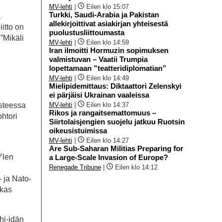
MV-lehti
|
Eilen klo 15:07
Turkki, Saudi-Arabia ja Pakistan
a
allekirjoittivat asiakirjan yhteisestä
itto on
puolustusliittoumasta
”Mikäli
MV-lehti
|
Eilen klo 14:59
Iran ilmoitti Hormuzin sopimuksen
valmistuvan – Vaatii Trumpia
lopettamaan ”teatteridiplomatian”
MV-lehti
|
Eilen klo 14:49
Mielipidemittaus: Diktaattori Zelenskyi
ei pärjäisi Ukrainan vaaleissa
osteessa
MV-lehti
|
Eilen klo 14:37
Rikos ja rangaitsemattomuus –
ohtori
Siirtolaisjengien suojelu jatkuu Ruotsin
oikeusistuimissa
MV-lehti
|
Eilen klo 14:27
Are Sub-Saharan Militias Preparing for
Ylen
a Large-Scale Invasion of Europe?
Renegade Tribune
|
Eilen klo 14:12
 ja Nato-
akas
hi-idän