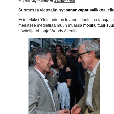
4768 Näyttökerrat
4 Kommenttia
Suomessa vietetään nyt
sananvapausviikkoa
, ei
Esimerkiksi Yleisradio on luvannut tuulettaa tabuja 
merkitsee mediatilaa muun muassa
monikulttuurisuu
näyttelijä-ohjaaja Woody Allenille.