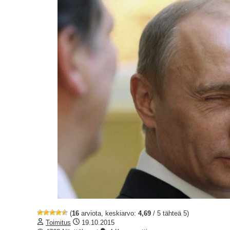
(
16
arviota, keskiarvo:
4,69
/ 5 tähteä 5)
Toimitus
19.10.2015