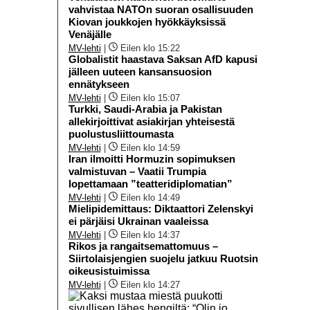
vahvistaa NATOn suoran osallisuuden
Kiovan joukkojen hyökkäyksissä
Venäjälle
MV-lehti
|
Eilen klo 15:22
Globalistit haastava Saksan AfD kapusi
jälleen uuteen kansansuosion
ennätykseen
MV-lehti
|
Eilen klo 15:07
Turkki, Saudi-Arabia ja Pakistan
allekirjoittivat asiakirjan yhteisestä
puolustusliittoumasta
MV-lehti
|
Eilen klo 14:59
Iran ilmoitti Hormuzin sopimuksen
valmistuvan – Vaatii Trumpia
lopettamaan ”teatteridiplomatian”
MV-lehti
|
Eilen klo 14:49
Mielipidemittaus: Diktaattori Zelenskyi
ei pärjäisi Ukrainan vaaleissa
MV-lehti
|
Eilen klo 14:37
Rikos ja rangaitsemattomuus –
Siirtolaisjengien suojelu jatkuu Ruotsin
oikeusistuimissa
MV-lehti
|
Eilen klo 14:27