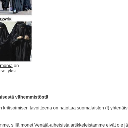
emonia
on
kset yksi
etnisestä vähemmistöstä
kritisoimisen tavoitteena on hajottaa suomalaisten (!) yhtenäis
mme, sillä monet Venäjä-aiheisista artikkeleistamme eivät ole jä