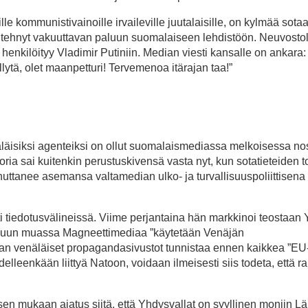
e kommunistivainoille irvaileville juutalaisille, on kylmää sota
ö tehnyt vakuuttavan paluun suomalaiseen lehdistöön. Neuvostoli
henkilöityy Vladimir Putiniin. Median viesti kansalle on ankara: 
ytä, olet maanpetturi! Tervemenoa itärajan taa!”
äläisiksi agenteiksi on ollut suomalaismediassa melkoisessa n
oteoria sai kuitenkin perustuskivensä vasta nyt, kun sotatieteiden t
nnuttanee asemansa valtamedian ulko- ja turvallisuuspoliittisena
 tiedotusvälineissä. Viime perjantaina hän markkinoi teostaan 
muun muassa Magneettimediaa ”käytetään Venäjän
 venäläiset propagandasivustot tunnistaa ennen kaikkea ”EU-
delleenkään liittyä Natoon, voidaan ilmeisesti siis todeta, että r
 mukaan ajatus siitä, että Yhdysvallat on syyllinen moniin Lä