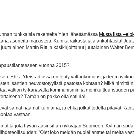
kunnan tunkkaisia rakenteita Ylen lähettämässä
Musta lista –el
na asuneita marxisteja. Kuinka raikasta ja ajankohtaista! Juut
utalainen Martin Ritt ja käsikirjoittanut juutalainen Walter Bern
vapaustilanteeseen vuonna 2015?
sen. Ehkä Yleisradiossa on tehty vallankumous, ja teemaviikon
tisten isäntien neuvostotyylistä paatosta kohtaan? Mikä nimittäin 
taa valtion tv-kanavalla kommunismin ja monikulttuurisuuden p
kertaisena? Tämän on pakko olla satiiria!
ilevät samat naamat kuin aina, ja ehkä jotkut todella pitävät Rant
emoniaa vastaan.
n voinut tarjota hyvän aasinsillan nykyajan Suomeen. Kylmän sod
iihdeteollisuuden: ”Olet joko meidän puolellamme tai meitä vast