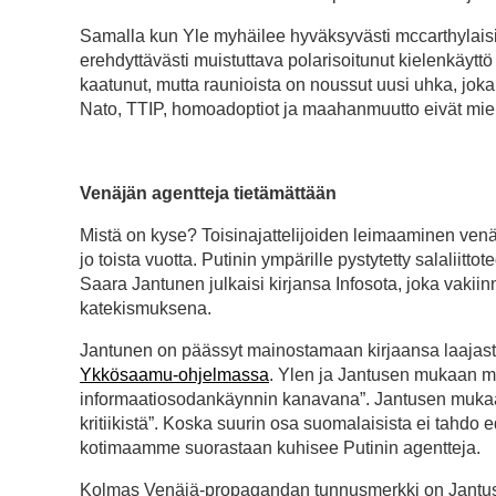
Samalla kun Yle myhäilee hyväksyvästi mccarthylaisill
erehdyttävästi muistuttava polarisoitunut kielenkäytt
kaatunut, mutta raunioista on noussut uusi uhka, joka 
Nato, TTIP, homoadoptiot ja maahanmuutto eivät miell
Venäjän agentteja tietämättään
Mistä on kyse? Toisinajattelijoiden leimaaminen ven
jo toista vuotta. Putinin ympärille pystytetty salaliitt
Saara Jantunen julkaisi kirjansa Infosota, joka vakii
katekismuksena.
Jantunen on päässyt mainostamaan kirjaansa laajasti
Ykkösaamu-ohjelmassa
. Ylen ja Jantusen mukaan 
informaatiosodankäynnin kanavana”. Jantusen mukaan
kritiikistä”. Koska suurin osa suomalaisista ei tahdo e
kotimaamme suorastaan kuhisee Putinin agentteja.
Kolmas Venäjä-propagandan tunnusmerkki on Jantusen