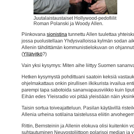
Juutalaistaustaiset Hollywood-pedofiilit
Roman Polanski ja Woody Allen.
Piinkovana
sionistina
tunnettu Allen tuulettaa yhteis
jossa puolustellaan Yhdysvalloissa kylmän sodan aika
Allenin tähdittämän kommunistielokuvan on ohjannut ju
(
Yllätyitkö
?)
Vain yksi kysymys: Miten aihe liittyy Suomen sanan
Hetken kysymystä pohdittuani saatoin keksiä vastauk
ohjelmakattaus onkin pirullisen ilkikurista irvailua en
parempi tapa sabotoida sananvapausviikko kuin liput
Eihän edes Yleisradio voi pitää yleisöään näin yksin
Taisin sortua toiveajatteluun. Pasilan käytävillä riste
Allenia urheina sotilaina taistelussa eliitin arvoheg
Rittin, Bernsteinin ja Allenin elokuva olisi kuitenki
suhtautuminen Neuvostoliittoon polarisoi median ja v