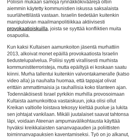
Poliisin mukaan samoja rynnäkkökiväärejä oltiin
aiemmin käytetty kommunistien iskussa saksalaista
suurlähettilästä vastaan. Israelin tiedetään kuitenkin
manipuloivan maailmanpolitiikkaa aktiivisesti
provokaatioiskuilla
, joista se syyttää konfliktien muita
osapuolia.
Kun kaksi Kultaisen aamunkoiton jäsentä murhattiin
2013, alkoivat monet epäillä provokaatiosta Israelin
tiedustelupalvelua. Poliisi syytti virallisesti murhista
kommunistiterroristeja, mutta epäiltyjä ei koskaan saatu
kiinni. Murha tallentui kuitenkin valvontakameralle (katso
video alla) ja nauhalta huomaa, että tappajat olivat
erittäin ammattimaisia ja rauhallisia koko tilanteen ajan.
Todennäköisesti Israel pyrkikin murhilla provosoimaan
Kultaista aamunkoittoa vastaiskuun, joka olisi ollut
Kreikan valtiolle loistava tekosyy kieltää puolue ja lukita
sen johtajat vankilaan. Mikäli juutalaiset saavat tahtonsa
läpi, voidaan Ateenan ampumavälikohtausta käyttää
hyväksi kreikkalaisten sananvapauden ja poliittisten
toiminnanvapauksien kaventamiseksi. Työ on jo alkanut,