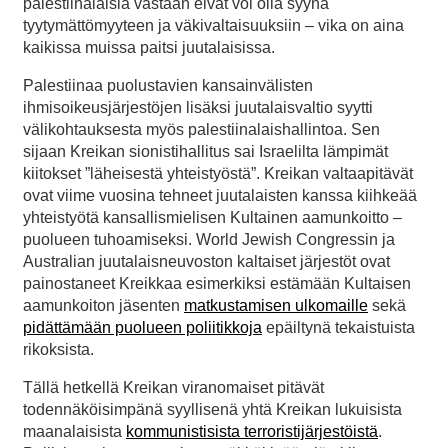
palestiinalaisia vastaan eivät voi olla syynä
tyytymättömyyteen ja väkivaltaisuuksiin – vika on aina
kaikissa muissa paitsi juutalaisissa.
Palestiinaa puolustavien kansainvälisten
ihmisoikeusjärjestöjen lisäksi juutalaisvaltio syytti
välikohtauksesta myös palestiinalaishallintoa. Sen
sijaan Kreikan sionistihallitus sai Israelilta lämpimät
kiitokset ”läheisestä yhteistyöstä”. Kreikan valtaapitävät
ovat viime vuosina tehneet juutalaisten kanssa kiihkeää
yhteistyötä kansallismielisen Kultainen aamunkoitto –
puolueen tuhoamiseksi. World Jewish Congressin ja
Australian juutalaisneuvoston kaltaiset järjestöt ovat
painostaneet Kreikkaa esimerkiksi estämään Kultaisen
aamunkoiton jäsenten
matkustamisen ulkomaille
sekä
pidättämään puolueen poliitikkoja
epäiltynä tekaistuista
rikoksista.
Tällä hetkellä Kreikan viranomaiset pitävät
todennäköisimpänä syyllisenä yhtä Kreikan lukuisista
maanalaisista
kommunistisista terroristijärjestöistä
.