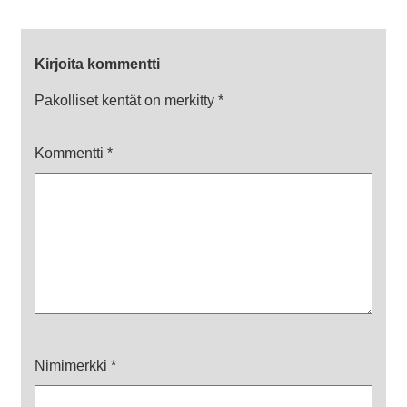
Kirjoita kommentti
Pakolliset kentät on merkitty
*
Kommentti
*
Nimimerkki
*