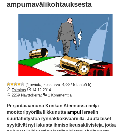
ampumavälikohtauksesta
(
4
arviota, keskiarvo:
4,00
/ 5 tähteä 5)
Toimitus
14.12.2014
2269 Näyttökerrat
1 Kommenttia
Perjantaiaamuna Kreikan Ateenassa neljä
moottoripyörillä liikkunutta
ampui
Israelin
suurlähetystöä rynnäkkökivääreillä. Juutalaiset
syyttävät nyt iskusta ihmisoikeusaktivisteja, jotka