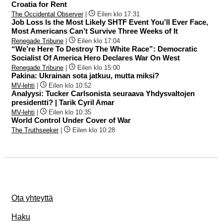
Croatia for Rent
The Occidental Observer
|
Eilen klo 17:31
Job Loss Is the Most Likely SHTF Event You’ll Ever Face,
Most Americans Can’t Survive Three Weeks of It
Renegade Tribune
|
Eilen klo 17:04
“We’re Here To Destroy The White Race”: Democratic
Socialist Of America Hero Declares War On West
Renegade Tribune
|
Eilen klo 15:00
Pakina: Ukrainan sota jatkuu, mutta miksi?
MV-lehti
|
Eilen klo 10:52
Analyysi: Tucker Carlsonista seuraava Yhdysvaltojen
presidentti? | Tarik Cyril Amar
MV-lehti
|
Eilen klo 10:35
World Control Under Cover of War
The Truthseeker
|
Eilen klo 10:28
Ota yhteyttä
Haku