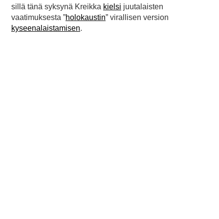
sillä tänä syksynä Kreikka
kielsi
juutalaisten
vaatimuksesta ”
holokaustin
” virallisen version
kyseenalaistamisen
.