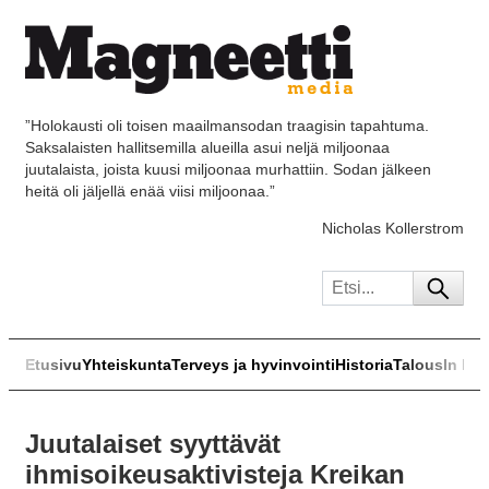
”Holokausti oli toisen maailmansodan traagisin tapahtuma.
Saksalaisten hallitsemilla alueilla asui neljä miljoonaa
juutalaista, joista kuusi miljoonaa murhattiin. Sodan jälkeen
heitä oli jäljellä enää viisi miljoonaa.”
Nicholas Kollerstrom
Etusivu
Yhteiskunta
Terveys ja hyvinvointi
Historia
Talous
In Eng
Juutalaiset syyttävät
ihmisoikeusaktivisteja Kreikan