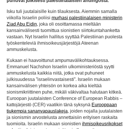
puhuvat julkisesti palestiinalaisten ahdingosta.
Isku tuli juutalaisille kuin tilauksesta. Aiemmin samalla
viikolla Israelin poliisi
murhasi palestiinalaisen ministerin
Ziad Abu Eidin
, joka oli osoittamassa mieltään
kansainvälisesti tuomittua sionistien siirtokuntahanketta
vastaan. Nyt Israelin hallitus syyttää Palestiinan puolesta
työskenteleviä ihmisoikeusjärjestöjä Ateenan
ammuskelusta.
Kukaan ei haavoittunut ampumavälikohtauksessa.
Emmanuel Nachshon Israelin ulkoministeriöstä syytti
ammuskelusta kaikkia niitä, jotka ovat puhuneet
julkisuudessa ”israelinvastaisesti”. Israelin mukaan
kansainvälisen yhteisön on korkea aika kieltää
sionismikriittinen puhe, mikäli väkivaltaa halutaan kitkeä.
Euroopan juutalaisten Conference of European Rabbis –
kattojärjestö (CER) vaatikin tänä syksynä
Eurooppaan
tiukempia sananvapauslakeja
, joiden nojalla juutalaisten
ja sionismin arvostelusta annettaisiin erityisen raskaita
tuomioita. Israelin mukaan sionistien
ihmisoikeusrikokset