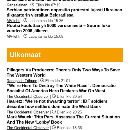
Kansalainen
|
Eilen klo 07:15
Serbian patrioottinen oppositio protestoi lujasti Ukrainan
diktaattorin vierailua Belgradissa
MV-lehti
|
Lauantaina klo 15:36
Ruotsi kouluttaa yli 9000 varusmiestä – Suurin luku
vuoden 2006 jälkeen
MV-lehti
|
Lauantaina klo 15:09
Ulkomaat
Pillagers Vs Producers: There’s Only Two Ways To Save
The Western World
Renegade Tribune
|
Eilen klo 21:01
“We’re Here To Destroy The White Race”: Democratic
Socialist Of America Hero Declares War On West
The Occidental Observer
|
Eilen klo 20:54
Haaretz: ‘We’re not thwarting terror’: IDF soldiers
describe how settlers dominate the West Bank
The Occidental Observer
|
Eilen klo 20:25
Mark Wauck: Trita Parsi Assesses The Current Situation
And The New ‘Lobby’ Book
The Occidental Observer
|
Eilen klo 18:36