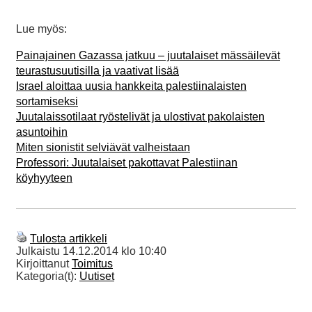
Lue myös:
Painajainen Gazassa jatkuu – juutalaiset mässäilevät
teurastusuutisilla ja vaativat lisää
Israel aloittaa uusia hankkeita palestiinalaisten
sortamiseksi
Juutalaissotilaat ryöstelivät ja ulostivat pakolaisten
asuntoihin
Miten sionistit selviävät valheistaan
Professori: Juutalaiset pakottavat Palestiinan
köyhyyteen
Tulosta artikkeli
Julkaistu
14.12.2014 klo 10:40
Kirjoittanut
Toimitus
Kategoria(t):
Uutiset