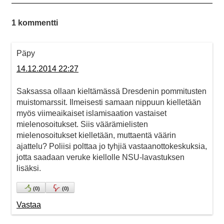
1 kommentti
Päpy
14.12.2014 22:27
Saksassa ollaan kieltämässä Dresdenin pommitusten
muistomarssit. Ilmeisesti samaan nippuun kielletään
myös viimeaikaiset islamisaation vastaiset
mielenosoitukset. Siis väärämielisten
mielenosoitukset kielletään, muttaentä väärin
ajattelu? Poliisi polttaa jo tyhjiä vastaanottokeskuksia,
jotta saadaan veruke kiellolle NSU-lavastuksen
lisäksi.
(
0
)
(
0
)
Vastaa