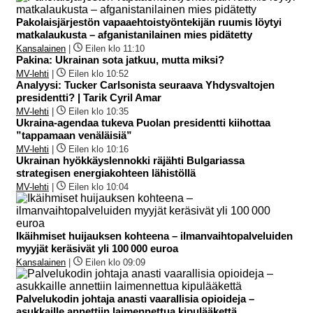
Pakolaisjärjestön vapaaehtoistyöntekijän ruumis löytyi
matkalaukusta – afganistanilainen mies pidätetty
Kansalainen
|
Eilen klo 11:10
Pakina: Ukrainan sota jatkuu, mutta miksi?
MV-lehti
|
Eilen klo 10:52
Analyysi: Tucker Carlsonista seuraava Yhdysvaltojen
presidentti? | Tarik Cyril Amar
MV-lehti
|
Eilen klo 10:35
Ukraina-agendaa tukeva Puolan presidentti kiihottaa
”tappamaan venäläisiä”
MV-lehti
|
Eilen klo 10:16
Ukrainan hyökkäyslennokki räjähti Bulgariassa
strategisen energiakohteen lähistöllä
MV-lehti
|
Eilen klo 10:04
Ikäihmiset huijauksen kohteena – ilmanvaihtopalveluiden
myyjät keräsivät yli 100 000 euroa
Kansalainen
|
Eilen klo 09:09
Palvelukodin johtaja anasti vaarallisia opioideja –
asukkaille annettiin laimennettua kipulääkettä