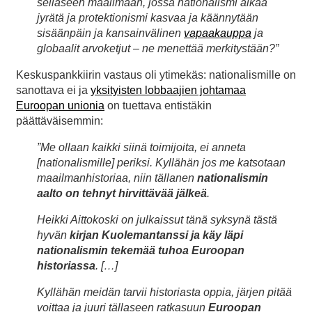
sellaseen maailmaan, jossa nationalismi alkaa
jyrätä ja protektionismi kasvaa ja käännytään
sisäänpäin ja kansainvälinen
vapaakauppa
ja
globaalit arvoketjut – ne menettää merkitystään?”
Keskuspankkiirin vastaus oli ytimekäs: nationalismille on
sanottava ei ja
yksityisten lobbaajien johtamaa
Euroopan unionia
on tuettava entistäkin
päättäväisemmin:
”Me ollaan kaikki siinä toimijoita, ei anneta
[nationalismille] periksi. Kyllähän jos me katsotaan
maailmanhistoriaa, niin tällanen
nationalismin
aalto on tehnyt hirvittävää jälkeä
.
Heikki Aittokoski on julkaissut tänä syksynä tästä
hyvän
kirjan Kuolemantanssi ja käy läpi
nationalismin tekemää tuhoa Euroopan
historiassa
. […]
Kyllähän meidän tarvii historiasta oppia, järjen pitää
voittaa ja juuri tällaseen ratkasuun
Euroopan