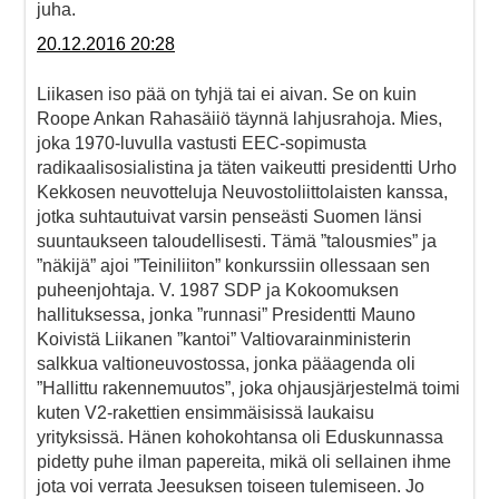
juha.
20.12.2016 20:28
Liikasen iso pää on tyhjä tai ei aivan. Se on kuin
Roope Ankan Rahasäiiö täynnä lahjusrahoja. Mies,
joka 1970-luvulla vastusti EEC-sopimusta
radikaalisosialistina ja täten vaikeutti presidentti Urho
Kekkosen neuvotteluja Neuvostoliittolaisten kanssa,
jotka suhtautuivat varsin penseästi Suomen länsi
suuntaukseen taloudellisesti. Tämä ”talousmies” ja
”näkijä” ajoi ”Teiniliiton” konkurssiin ollessaan sen
puheenjohtaja. V. 1987 SDP ja Kokoomuksen
hallituksessa, jonka ”runnasi” Presidentti Mauno
Koivistä Liikanen ”kantoi” Valtiovarainministerin
salkkua valtioneuvostossa, jonka pääagenda oli
”Hallittu rakennemuutos”, joka ohjausjärjestelmä toimi
kuten V2-rakettien ensimmäisissä laukaisu
yrityksissä. Hänen kohokohtansa oli Eduskunnassa
pidetty puhe ilman papereita, mikä oli sellainen ihme
jota voi verrata Jeesuksen toiseen tulemiseen. Jo