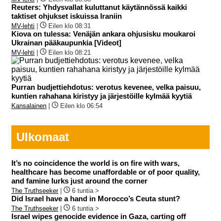
Reuters: Yhdysvallat kuluttanut käytännössä kaikki
taktiset ohjukset iskuissa Iraniin
MV-lehti
|
Eilen klo 08:31
Kiova on tulessa: Venäjän ankara ohjusisku moukaroi
Ukrainan pääkaupunkia [Videot]
MV-lehti
|
Eilen klo 08:21
Purran budjettiehdotus: verotus kevenee, velka paisuu,
kuntien rahahana kiristyy ja järjestöille kylmää kyytiä
Kansalainen
|
Eilen klo 06:54
Ulkomaat
It’s no coincidence the world is on fire with wars,
healthcare has become unaffordable or of poor quality,
and famine lurks just around the corner
The Truthseeker
|
6 tuntia >
Did Israel have a hand in Morocco’s Ceuta stunt?
The Truthseeker
|
6 tuntia >
Israel wipes genocide evidence in Gaza, carting off