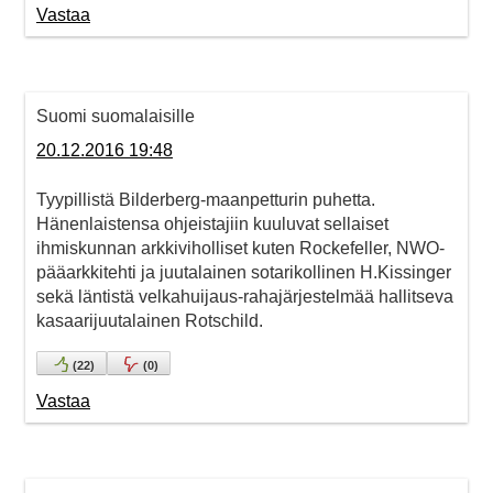
Vastaa
Suomi suomalaisille
20.12.2016 19:48
Tyypillistä Bilderberg-maanpetturin puhetta.
Hänenlaistensa ohjeistajiin kuuluvat sellaiset
ihmiskunnan arkkiviholliset kuten Rockefeller, NWO-
pääarkkitehti ja juutalainen sotarikollinen H.Kissinger
sekä läntistä velkahuijaus-rahajärjestelmää hallitseva
kasaarijuutalainen Rotschild.
(
22
)
(
0
)
Vastaa