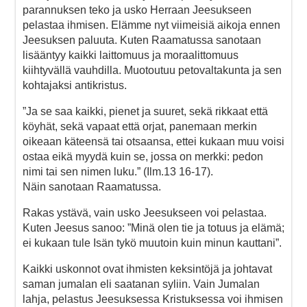
parannuksen teko ja usko Herraan Jeesukseen
pelastaa ihmisen. Elämme nyt viimeisiä aikoja ennen
Jeesuksen paluuta. Kuten Raamatussa sanotaan
lisääntyy kaikki laittomuus ja moraalittomuus
kiihtyvällä vauhdilla. Muotoutuu petovaltakunta ja sen
kohtajaksi antikristus.
”Ja se saa kaikki, pienet ja suuret, sekä rikkaat että
köyhät, sekä vapaat että orjat, panemaan merkin
oikeaan käteensä tai otsaansa, ettei kukaan muu voisi
ostaa eikä myydä kuin se, jossa on merkki: pedon
nimi tai sen nimen luku.” (Ilm.13 16-17).
Näin sanotaan Raamatussa.
Rakas ystävä, vain usko Jeesukseen voi pelastaa.
Kuten Jeesus sanoo: ”Minä olen tie ja totuus ja elämä;
ei kukaan tule Isän tykö muutoin kuin minun kauttani”.
Kaikki uskonnot ovat ihmisten keksintöjä ja johtavat
saman jumalan eli saatanan syliin. Vain Jumalan
lahja, pelastus Jeesuksessa Kristuksessa voi ihmisen