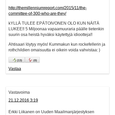
http://themillenniumreport.com/2015/11/the-
committee-of-300-who-are-they/
kYLLÄ TULEE EPÄTOIVONEN OLO KUN NÄITÄ
LUKEE!! 5 Miljoonaa vapaamuuraria päälle tietenkin
suurin osa heistä hyväksi käytettyjä idiootteja!!
Ahtisaari löytyy myös! Kummakun kun rockefellerin ja
rothchildien omaisuutta ei oikein voida vahvistaa: )
(
13
)
(
0
)
Vastaa
Vastavoima
21.12.2016 3:19
Erkki Liikanen on Uuden Maailmanjärjestyksen