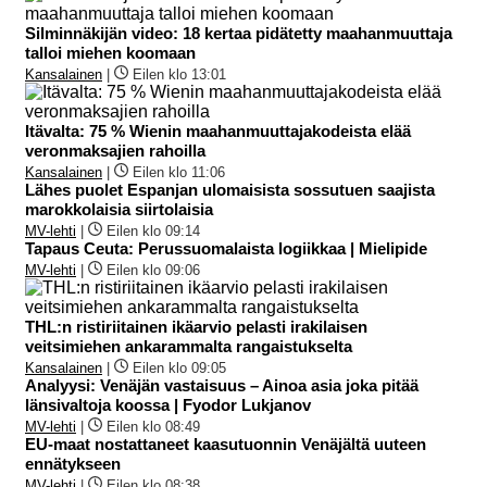
Silminnäkijän video: 18 kertaa pidätetty maahanmuuttaja
talloi miehen koomaan
Kansalainen
|
Eilen klo 13:01
Itävalta: 75 % Wienin maahanmuuttajakodeista elää
veronmaksajien rahoilla
Kansalainen
|
Eilen klo 11:06
Lähes puolet Espanjan ulomaisista sossutuen saajista
marokkolaisia siirtolaisia
MV-lehti
|
Eilen klo 09:14
Tapaus Ceuta: Perussuomalaista logiikkaa | Mielipide
MV-lehti
|
Eilen klo 09:06
THL:n ristiriitainen ikäarvio pelasti irakilaisen
veitsimiehen ankarammalta rangaistukselta
Kansalainen
|
Eilen klo 09:05
Analyysi: Venäjän vastaisuus – Ainoa asia joka pitää
länsivaltoja koossa | Fyodor Lukjanov
MV-lehti
|
Eilen klo 08:49
EU-maat nostattaneet kaasutuonnin Venäjältä uuteen
ennätykseen
MV-lehti
|
Eilen klo 08:38