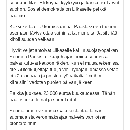
suurlähettiläs. Eli köyhät kyykkyyn ja kansalliset arvot
suohon. Sosialidemokratia on Liikaselle pelkkä
naamio.
Kaksi kertaa EU komissaarina. Päästäkseen tuohon
asemaan täytyy ottaa suihin aika monelta. Ja silti jää
kiitollisuuden velkaan.
Hyvät veljet antoivat Liikaselle kalliin suojatyöpaikan
Suomen Pankista. Pääjohtajan ominaisuudessa
päivät kuluvat kattoon räkien. Kun ei muuta tekemistä
ole. Autonkuljettaja tuo ja vie. Työajan lomassa vetää
pitkän lounaan ja poistuu työpaikalta ”muihin
kiireisiin” vedoten puolen päivän jälkeen.
Palkka juoksee. 23 000 euroa kuukaudessa. Tähän
päälle pitkät lomat ja suuret edut.
Suomalainen veronmaksaja kustantaa tämän
suomalaista veronmaksajaa halveksivan loisen
piehtaroinnin.