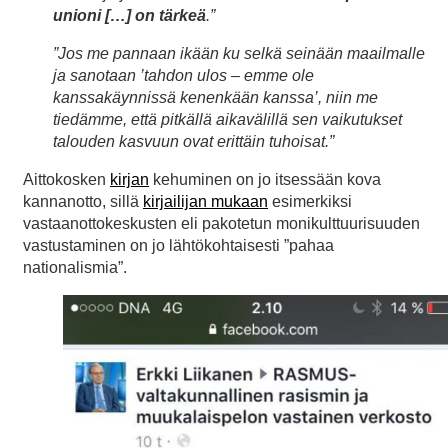
unioni […] on tärkeä
.”
”Jos me pannaan ikään ku selkä seinään maailmalle
ja sanotaan ’tahdon ulos – emme ole
kanssakäynnissä kenenkään kanssa’, niin me
tiedämme, että pitkällä aikavälillä sen vaikutukset
talouden kasvuun ovat erittäin tuhoisat.”
Aittokosken
kirjan
kehuminen on jo itsessään kova
kannanotto, sillä
kirjailijan mukaan
esimerkiksi
vastaanottokeskusten eli pakotetun monikulttuurisuuden
vastustaminen on jo lähtökohtaisesti ”pahaa
nationalismia”.