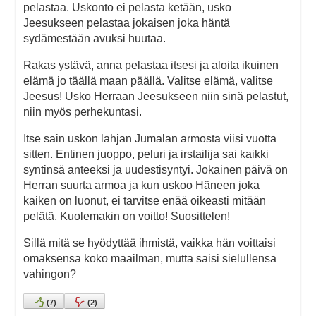
pelastaa. Uskonto ei pelasta ketään, usko
Jeesukseen pelastaa jokaisen joka häntä
sydämestään avuksi huutaa.
Rakas ystävä, anna pelastaa itsesi ja aloita ikuinen
elämä jo täällä maan päällä. Valitse elämä, valitse
Jeesus! Usko Herraan Jeesukseen niin sinä pelastut,
niin myös perhekuntasi.
Itse sain uskon lahjan Jumalan armosta viisi vuotta
sitten. Entinen juoppo, peluri ja irstailija sai kaikki
syntinsä anteeksi ja uudestisyntyi. Jokainen päivä on
Herran suurta armoa ja kun uskoo Häneen joka
kaiken on luonut, ei tarvitse enää oikeasti mitään
pelätä. Kuolemakin on voitto! Suosittelen!
Sillä mitä se hyödyttää ihmistä, vaikka hän voittaisi
omaksensa koko maailman, mutta saisi sielullensa
vahingon?
(
7
)
(
2
)