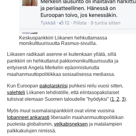
Keskuspankkiiri Liikanen hehkuttamassa
monikulttuurisuutta Rasmus-sivuilla.
Liikasen radikaali asenne ei kuitenkaan yllätä, sillä
pankkiiri on hehkuttanut pakkomonikulttuurisuutta ja
erityisesti Angela Merkelin epäonnistunutta
maahanmuuttopolitiikkaa sosiaalisessa mediassa.
Kun Euroopan
pakolaiskriisi
puhkesi reilu vuosi sitten,
valehteli
Liikanen lehdistölle, että elintasopakolaiset
tulisivat olemaan Suomen taloudelle ”hyödyksi” (
1
,
2
,
3
).
Myös muut suomalaispankkiirit ovat viime vuosina
lobanneet ankarasti
liberaalin maahanmuuttopolitiikan
puolesta globalismin,
velkabisneksen
ja matalampien
palkkakulujen nimissä.