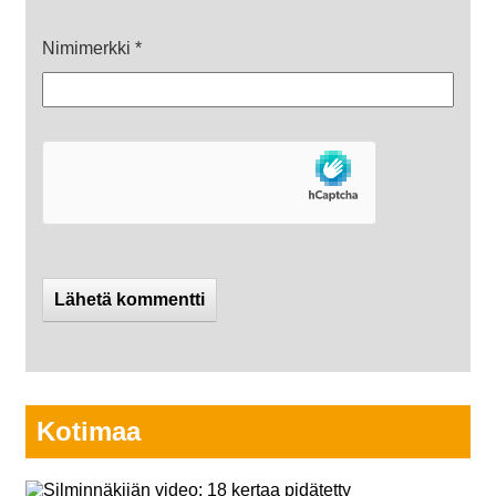
Nimimerkki
*
Kotimaa