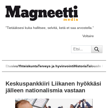
"Tietääksesi kuka hallitsee, selvitä, ketä et saa arvostella."
Voltaire
Etusivu
Yhteiskunta
Terveys ja hyvinvointi
Historia
Talous
In Eng
Keskuspankkiiri Liikanen hyökkäsi
jälleen nationalismia vastaan