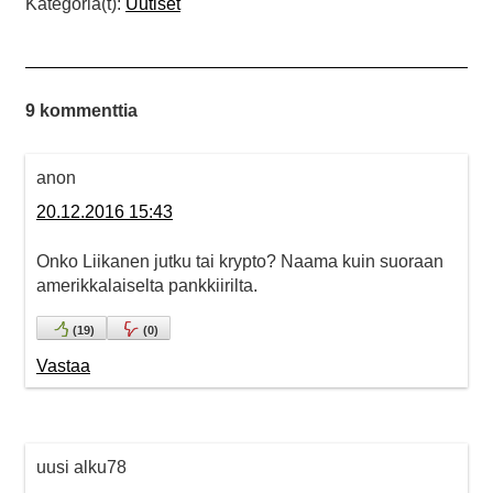
Kategoria(t):
Uutiset
9 kommenttia
anon
20.12.2016 15:43
Onko Liikanen jutku tai krypto? Naama kuin suoraan
amerikkalaiselta pankkiirilta.
(
19
)
(
0
)
Vastaa
uusi alku78