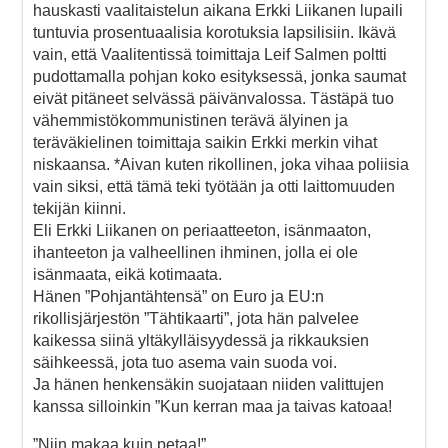
hauskasti vaalitaistelun aikana Erkki Liikanen lupaili
tuntuvia prosentuaalisia korotuksia lapsilisiin. Ikävä
vain, että Vaalitentissä toimittaja Leif Salmen poltti
pudottamalla pohjan koko esityksessä, jonka saumat
eivät pitäneet selvässä päivänvalossa. Tästäpä tuo
vähemmistökommunistinen terävä älyinen ja
teräväkielinen toimittaja saikin Erkki merkin vihat
niskaansa. *Aivan kuten rikollinen, joka vihaa poliisia
vain siksi, että tämä teki työtään ja otti laittomuuden
tekijän kiinni.
Eli Erkki Liikanen on periaatteeton, isänmaaton,
ihanteeton ja valheellinen ihminen, jolla ei ole
isänmaata, eikä kotimaata.
Hänen ”Pohjantähtensä” on Euro ja EU:n
rikollisjärjestön ”Tähtikaarti”, jota hän palvelee
kaikessa siinä yltäkylläisyydessä ja rikkauksien
säihkeessä, jota tuo asema vain suoda voi.
Ja hänen henkensäkin suojataan niiden valittujen
kanssa silloinkin ”Kun kerran maa ja taivas katoaa!
”Niin makaa kuin petaa!”