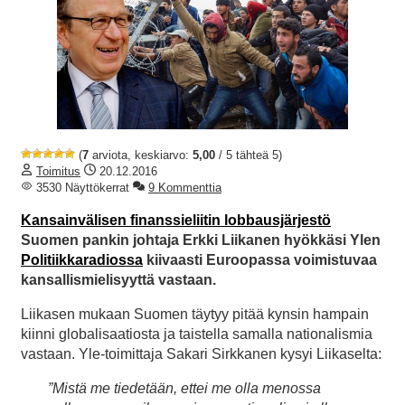
(
7
arviota, keskiarvo:
5,00
/ 5 tähteä 5)
Toimitus
20.12.2016
3530 Näyttökerrat
9 Kommenttia
Kansainvälisen finanssieliitin lobbausjärjestö
Suomen pankin johtaja Erkki Liikanen hyökkäsi Ylen
Politiikkaradiossa
kiivaasti Euroopassa voimistuvaa
kansallismielisyyttä vastaan.
Liikasen mukaan Suomen täytyy pitää kynsin hampain
kiinni globalisaatiosta ja taistella samalla nationalismia
vastaan. Yle-toimittaja Sakari Sirkkanen kysyi Liikaselta:
”Mistä me tiedetään, ettei me olla menossa