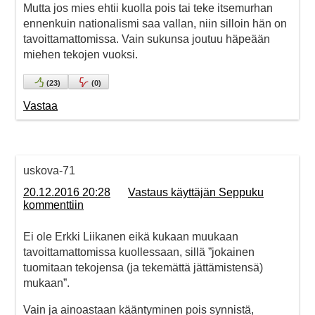
Mutta jos mies ehtii kuolla pois tai teke itsemurhan
ennenkuin nationalismi saa vallan, niin silloin hän on
tavoittamattomissa. Vain sukunsa joutuu häpeään
miehen tekojen vuoksi.
(
23
)
(
0
)
Vastaa
uskova-71
20.12.2016 20:28
Vastaus käyttäjän Seppuku
kommenttiin
Ei ole Erkki Liikanen eikä kukaan muukaan
tavoittamattomissa kuollessaan, sillä ”jokainen
tuomitaan tekojensa (ja tekemättä jättämistensä)
mukaan”.
Vain ja ainoastaan kääntyminen pois synnistä,