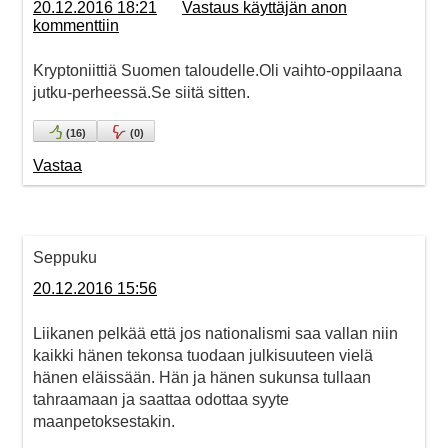
20.12.2016 18:21
Vastaus käyttäjän anon
kommenttiin
Kryptoniittiä Suomen taloudelle.Oli vaihto-oppilaana
jutku-perheessä.Se siitä sitten.
(
16
)
(
0
)
Vastaa
Seppuku
20.12.2016 15:56
Liikanen pelkää että jos nationalismi saa vallan niin
kaikki hänen tekonsa tuodaan julkisuuteen vielä
hänen eläissään. Hän ja hänen sukunsa tullaan
tahraamaan ja saattaa odottaa syyte
maanpetoksestakin.