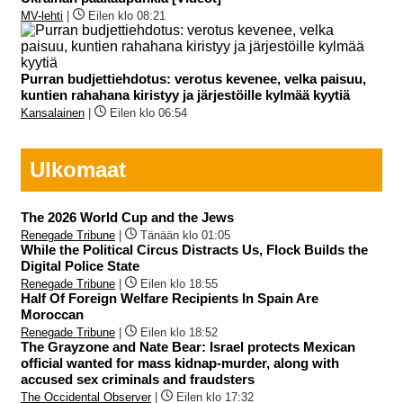
MV-lehti
|
Eilen klo 08:21
Purran budjettiehdotus: verotus kevenee, velka paisuu,
kuntien rahahana kiristyy ja järjestöille kylmää kyytiä
Kansalainen
|
Eilen klo 06:54
Ulkomaat
The 2026 World Cup and the Jews
Renegade Tribune
|
Tänään klo 01:05
While the Political Circus Distracts Us, Flock Builds the
Digital Police State
Renegade Tribune
|
Eilen klo 18:55
Half Of Foreign Welfare Recipients In Spain Are
Moroccan
Renegade Tribune
|
Eilen klo 18:52
The Grayzone and Nate Bear: Israel protects Mexican
official wanted for mass kidnap-murder, along with
accused sex criminals and fraudsters
The Occidental Observer
|
Eilen klo 17:32