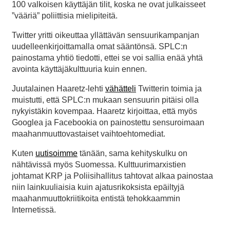
100 valkoisen käyttäjän tilit, koska ne ovat julkaisseet
”vääriä” poliittisia mielipiteitä.
Twitter yritti oikeuttaa yllättävän sensuurikampanjan
uudelleenkirjoittamalla omat sääntönsä. SPLC:n
painostama yhtiö tiedotti, ettei se voi sallia enää yhtä
avointa käyttäjäkulttuuria kuin ennen.
Juutalainen Haaretz-lehti
vähätteli
Twitterin toimia ja
muistutti, että SPLC:n mukaan sensuurin pitäisi olla
nykyistäkin kovempaa. Haaretz kirjoittaa, että myös
Googlea ja Facebookia on painostettu sensuroimaan
maahanmuuttovastaiset vaihtoehtomediat.
Kuten
uutisoimme
tänään, sama kehityskulku on
nähtävissä myös Suomessa. Kulttuurimarxistien
johtamat KRP ja Poliisihallitus tahtovat alkaa painostaa
niin lainkuuliaisia kuin ajatusrikoksista epäiltyjä
maahanmuuttokriitikoita entistä tehokkaammin
Internetissä.