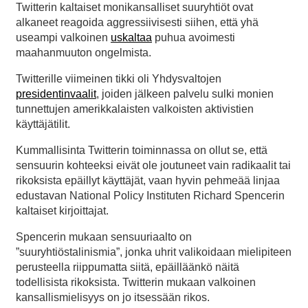
Twitterin kaltaiset monikansalliset suuryhtiöt ovat
alkaneet reagoida aggressiivisesti siihen, että yhä
useampi valkoinen
uskaltaa
puhua avoimesti
maahanmuuton ongelmista.
Twitterille viimeinen tikki oli Yhdysvaltojen
presidentinvaalit
, joiden jälkeen palvelu sulki monien
tunnettujen amerikkalaisten valkoisten aktivistien
käyttäjätilit.
Kummallisinta Twitterin toiminnassa on ollut se, että
sensuurin kohteeksi eivät ole joutuneet vain radikaalit tai
rikoksista epäillyt käyttäjät, vaan hyvin pehmeää linjaa
edustavan National Policy Instituten Richard Spencerin
kaltaiset kirjoittajat.
Spencerin mukaan sensuuriaalto on
”suuryhtiöstalinismia”, jonka uhrit valikoidaan mielipiteen
perusteella riippumatta siitä, epäilläänkö näitä
todellisista rikoksista. Twitterin mukaan valkoinen
kansallismielisyys on jo itsessään rikos.