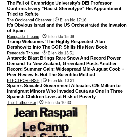
The Fall of Cambridge University’s DEI Professor
Confirms Every “Racist Stereotype” His Appointment
Tried to Refute
The Occidental Observer
|
Eilen klo 17:16
It’s Obvious Israel and the US Orchestrated the Invasion
of Spain
Renegade Tribune
|
Eilen klo 15:39
Trump Welcomes ‘The Highly Respected’ Alan
Dershowitz Into The GOP, Shills His New Book
Renegade Tribune
|
Eilen klo 13:51
Antarctic Blast Brings Rare Snow And Record Power
Demand To New Zealand; Greenland Posts Another
Record Summer Gain; Widespread Mid-August Cool; +
Peer Review Is Not The Scientific Method
ELECTROVERSE
|
Eilen klo 10:31
Spain’s Socialist Government Allocates €25 Million to
Immigrant Minors Who Invaded Ceuta as One in Three
Spanish Children Lives at Risk of Poverty
The Truthseeker
|
Eilen klo 10:30