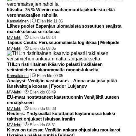
Itävalta: 75 % Wienin maahanmuuttajakodeista elää
veronmaksajien rahoilla
Kansalainen
|
Eilen klo 11:06
Lähes puolet Espanjan ulomaisista sossutuen saajista
marokkolaisia siirtolaisia
MV-lehti
|
Eilen klo 09:14
Tapaus Ceuta: Perussuomalaista logiikkaa | Mielipide
MV-lehti
|
Eilen klo 09:06
THL:n ristiriitainen ikäarvio pelasti irakilaisen
veitsimiehen ankarammalta rangaistukselta
Kansalainen
|
Eilen klo 09:05
Analyysi: Venäjän vastaisuus – Ainoa asia joka pitää
länsivaltoja koossa | Fyodor Lukjanov
MV-lehti
|
Eilen klo 08:49
EU-maat nostattaneet kaasutuonnin Venäjältä uuteen
ennätykseen
MV-lehti
|
Eilen klo 08:38
Reuters: Yhdysvallat kuluttanut käytännössä kaikki
taktiset ohjukset iskuissa Iraniin
MV-lehti
|
Eilen klo 08:31
Kiova on tulessa: Venäjän ankara ohjusisku moukaroi
Ukrainan pääkaupunkia [Videot]