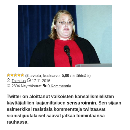
(
8
arviota, keskiarvo:
5,00
/ 5 tähteä 5)
Toimitus
17.11.2016
2804 Näyttökerrat
0 Kommenttia
Twitter on aloittanut valkoisten kansallismielisten
käyttäjätilien laajamittaisen
sensuroinnin
. Sen sijaan
esimerkiksi rasistisia kommentteja twiittaavat
sionistijuutalaiset saavat jatkaa toimintaansa
rauhassa.