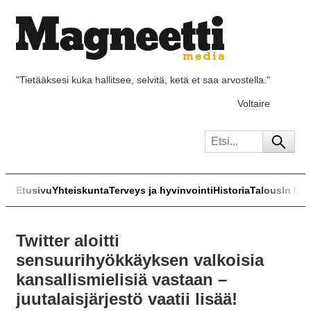
"Tietääksesi kuka hallitsee, selvitä, ketä et saa arvostella."
Voltaire
Etusivu
Yhteiskunta
Terveys ja hyvinvointi
Historia
Talous
In Eng
Twitter aloitti
sensuurihyökkäyksen valkoisia
kansallismielisiä vastaan –
juutalaisjärjestö vaatii lisää!