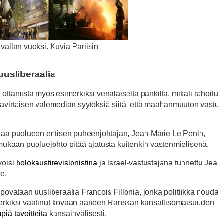
allan vuoksi. Kuvia Pariisin
uusliberaalia
ttamista myös esimerkiksi venäläiseltä pankilta, mikäli rahoitu
tavirtaisen valemedian syytöksiä siitä, että maahanmuuton vastu
ainaa puolueen entisen puheenjohtajan, Jean-Marie Le Penin,
mukaan puoluejohto pitää ajatusta kuitenkin vastenmielisenä.
voisi
holokaustirevisionistina
ja Israel-vastustajana tunnettu Je
le.
ovataan uusliberaalia Francois Fillonia, jonka politiikka nouda
simerkiksi vaatinut kovaan ääneen Ranskan kansallisomaisuuden
mpiä tavoitteita
kansainvälisesti.