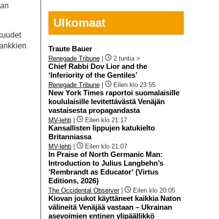
pan
Ulkomaat
kuudet
pankkien
Traute Bauer
Renegade Tribune
|
2 tuntia >
Chief Rabbi Dov Lior and the
‘Inferiority of the Gentiles’
Renegade Tribune
|
Eilen klo 23:55
New York Times raportoi suomalaisille
koululaisille levitettävästä Venäjän
vastaisesta propagandasta
MV-lehti
|
Eilen klo 21:17
Kansallisten lippujen katukielto
Britanniassa
MV-lehti
|
Eilen klo 21:07
In Praise of North Germanic Man:
Introduction to Julius Langbehn’s
‘Rembrandt as Educator‘ (Virtus
Editions, 2026)
The Occidental Observer
|
Eilen klo 20:05
Kiovan joukot käyttäneet kaikkia Naton
välineitä Venäjää vastaan – Ukrainan
asevoimien entinen ylipäällikkö