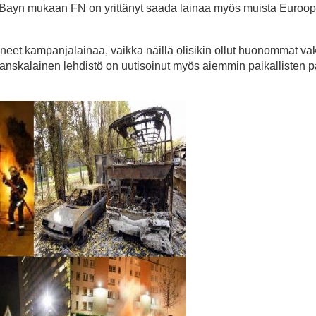
Bayn mukaan FN on yrittänyt saada lainaa myös muista Euroo
eet kampanjalainaa, vaikka näillä olisikin ollut huonommat va
 ranskalainen lehdistö on uutisoinut myös aiemmin paikallisten 