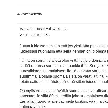
4 kommenttia
Vahva talous = vahva kansa
27.12.2016 12:58
Juttua lukiessani mietin että jos yksikään pankki ei
lukiessani huomasin että sellainenhan on jo olemas
Tämä on sama asia jota olen yrittänyt jo pidempään
siirtää rahansa suomalaisiin pankkeihin. Sen jälkee
surestikkaan suomalaisten tileillä olevaan varallis
suurimmalla osalla suomalaisista on varat ja tilit u
jotain sattuu, niin lähdeppä siinä sitten toiseen m
On myös eroa sillä pitävätkö suomalaiset varallisu
kanssaa. Ja sillä 80 miljardilla joka suomalaisten t
Lama tai huonot ajat eivät meitä koskisi. Vaan nyt k
kotimaatamme.