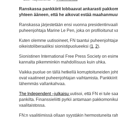
Ranskassa pankkiirit lobbaavat ankarasti pakkomo
yhteen ääneen, että he aikovat estää maahanmuut
Ranskassa järjestetään ensi vuonna presidentinvaali
puheenjohtaja Marine Le Pen, joka on profiloitunut va
Kuten olemme uutisoineet, FN taantui puheenjohtajav
oikeistoliberaaliksi sionistipuolueeksi (
1
,
2
).
Sionistinen International Free Press Society on esim
kannalta pikemminkin mahdollisuus kuin uhka.
Vaikka puolue on tällä hetkellä korruptoituneiden johta
ovat vaatineet puheenjohtajan vaihtamista. Pankkiirit 
lähemmäs vallankahvaa.
The Independent –julkaisu
uutisoi, että FN ei tule 
pankilta. Finanssieliitti pyrkii antamaan pakkomoniku
vaalitaistossa.
FN:n vaalitiimissä ollaan syystäkin hermostuneita ra