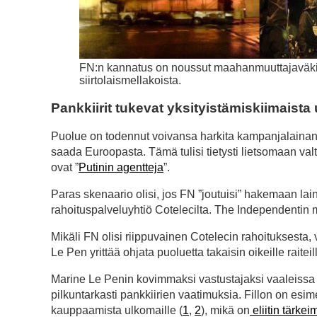
FN:n kannatus on noussut maahanmuuttajaväkiv
siirtolaismellakoista.
Pankkiirit tukevat yksityistämiskiimaista 
Puolue on todennut voivansa harkita kampanjalainan o
saada Euroopasta. Tämä tulisi tietysti lietsomaan val
ovat ”
Putinin agentteja
”.
Paras skenaario olisi, jos FN ”joutuisi” hakemaan l
rahoituspalveluyhtiö Cotelecilta. The Independentin 
Mikäli FN olisi riippuvainen Cotelecin rahoituksesta, 
Le Pen yrittää ohjata puoluetta takaisin oikeille raiteil
Marine Le Penin kovimmaksi vastustajaksi vaaleissa p
pilkuntarkasti pankkiirien vaatimuksia. Fillon on e
kauppaamista ulkomaille (
1
,
2
), mikä on
eliitin tärkei