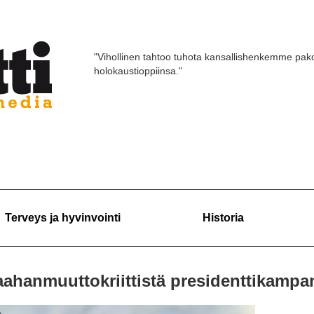
"Vihollinen tahtoo tuhota kansallishenkemme pako
holokaustioppiinsa."
Terveys ja hyvinvointi
Historia
aahanmuuttokriittistä presidenttikampa