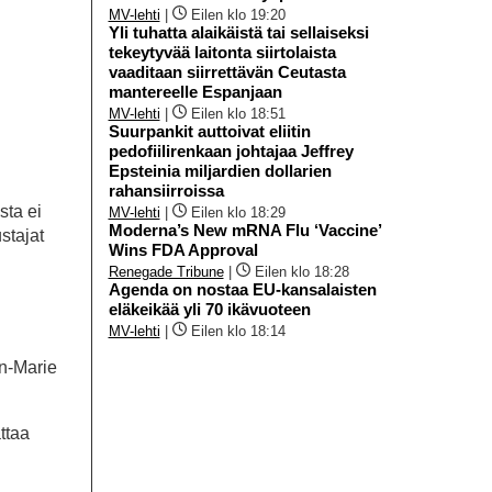
MV-lehti
|
Eilen klo 19:20
Yli tuhatta alaikäistä tai sellaiseksi
tekeytyvää laitonta siirtolaista
vaaditaan siirrettävän Ceutasta
mantereelle Espanjaan
MV-lehti
|
Eilen klo 18:51
Suurpankit auttoivat eliitin
pedofiilirenkaan johtajaa Jeffrey
Epsteinia miljardien dollarien
rahansiirroissa
sta ei
MV-lehti
|
Eilen klo 18:29
Moderna’s New mRNA Flu ‘Vaccine’
stajat
Wins FDA Approval
Renegade Tribune
|
Eilen klo 18:28
Agenda on nostaa EU-kansalaisten
eläkeikää yli 70 ikävuoteen
MV-lehti
|
Eilen klo 18:14
an-Marie
ttaa