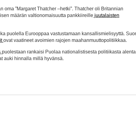
n oma ”Margaret Thatcher –hetki”. Thatcher oli Britannian
llisen määrän valtionomaisuutta pankkiireille
juutalaisten
 joka puolella Eurooppaa vastustamaan kansallismielisyyttä. Su
it
ovat vaatineet avoimien rajojen maahanmuuttopolitiikkaa.
s
puolestaan rankaisi Puolaa nationalistisesta politiikasta alent
at auki hinnalla millä hyvänsä.