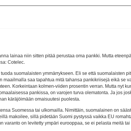
 anna lainaa niin sitten pitää perustaa oma pankki. Mutta eteenp
sa: Cotelec.
 tuoda suomalaisten ymmärrykseen. Eli se että suomalaisten pit
n maailmalla saa tapahtua mitä tahansa pankikriisejä eikä se v
uuteen. Korkeintaan kolmen-viiden prosentin verran. Mutta nyt ku
lkomaalaisessa pankissa, on varojen turva olematonta. Ja jos jos
aahan käräjöimään omaisuutesi puolesta.
utensa Suomessa tai ulkomailla. Nimittäin, suomalainen on sääs
ileillä makoilee, sillä pidetään Suomi pystyssä vaikka EU romahta
un varanto on levitetty ympäri eurooppaa, se ei pelasta meitä tai