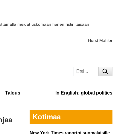
ttamalla meidät uskomaan hänen ristiriitaisaan
Horst Mahler
Talous
In English: global politics
Kotimaa
njaa
New York Times raportoi suomalaisille