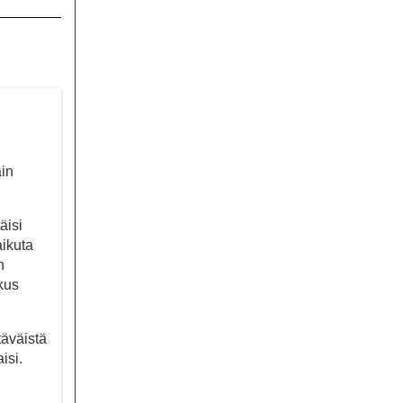
äin
äisi
aikuta
n
kus
täväistä
isi.