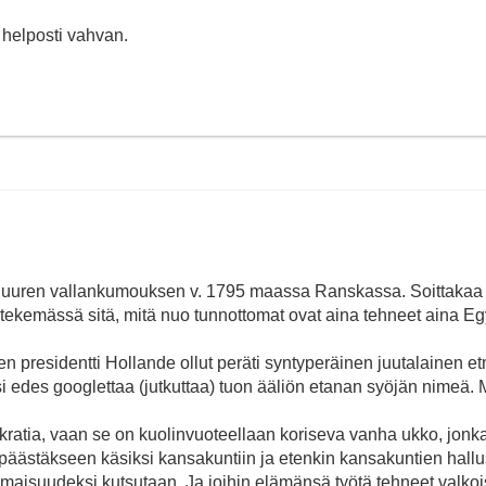
helposti vahvan.
 Suuren vallankumouksen v. 1795 maassa Ranskassa. Soittakaa 
i tekemässä sitä, mitä nuo tunnottomat ovat aina tehneet aina Eg
n presidentti Hollande ollut peräti syntyperäinen juutalainen et
tsi edes googlettaa (jutkuttaa) tuon ääliön etanan syöjän nimeä. 
ratia, vaan se on kuolinvuoteellaan koriseva vanha ukko, jonka
ä, päästäkseen käsiksi kansakuntiin ja etenkin kansakuntien hall
somaisuudeksi kutsutaan. Ja joihin elämänsä työtä tehneet valkoi