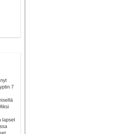
nyt
yptin 7
niseltä
Miksi
 lapset
ussa
set