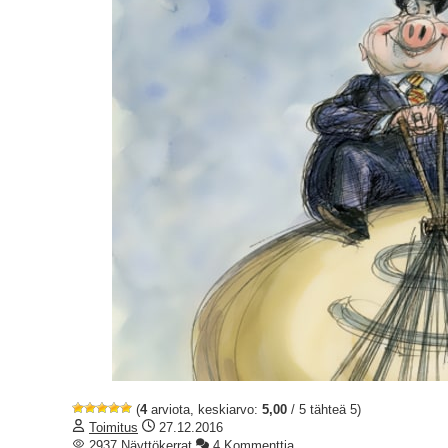
(
4
arviota, keskiarvo:
5,00
/ 5 tähteä 5)
Toimitus
27.12.2016
2937 Näyttökerrat
4 Kommenttia