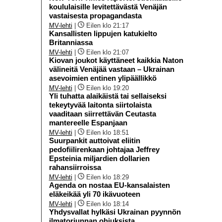
koululaisille levitettävästä Venäjän
vastaisesta propagandasta
MV-lehti
|
Eilen klo 21:17
Kansallisten lippujen katukielto
Britanniassa
MV-lehti
|
Eilen klo 21:07
Kiovan joukot käyttäneet kaikkia Naton
välineitä Venäjää vastaan – Ukrainan
asevoimien entinen ylipäällikkö
MV-lehti
|
Eilen klo 19:20
Yli tuhatta alaikäistä tai sellaiseksi
tekeytyvää laitonta siirtolaista
vaaditaan siirrettävän Ceutasta
mantereelle Espanjaan
MV-lehti
|
Eilen klo 18:51
Suurpankit auttoivat eliitin
pedofiilirenkaan johtajaa Jeffrey
Epsteinia miljardien dollarien
rahansiirroissa
MV-lehti
|
Eilen klo 18:29
Agenda on nostaa EU-kansalaisten
eläkeikää yli 70 ikävuoteen
MV-lehti
|
Eilen klo 18:14
Yhdysvallat hylkäsi Ukrainan pyynnön
ilmatorjunnan ohjuksista