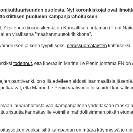
nikulttuurisuuden puolesta. Nyt koronkiskojat ovat ilmoit
tokriittisen puolueen kampanjarahoituksen.
t. Yksi ennakkosuosikeista on Kansallisen rintaman (Front Nati
alien virallisena ”maahanmuuttokriitikkona”.
aihdoksen jälkeen tyypilliseksi
perussuomalaisten
kaltaiseksi
erkiksi
todennut
, että liberaalin Marine Le Penin johtama FN on 
jien panttivanki, on sillä edelleen aidosti isänmaallisia jäseniä,
pelkäävät, että Marine Le Penin vaalivoitto toisi aidot kansallism
saamaan lainarahoitusta vaalikampanjalleen yhdeltäkään ranskala
lttuurisuutta kannattaville voimille mahdollisimman pitkän etum
hoitussotkun vuoksi, sillä kampanjan on määrä käynnistyä jo noi