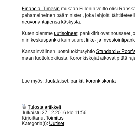
Financial Timesin
mukaan Fillonin voitto olisi Ranska
pahamaineinen pääministeri, joka lahjoitti tähtitietee
neuvonantajiensa käskystä
.
Kuten olemme
uutisoineet
, pankkiirit ovat nousseet
niin
keskuspankki
kuin suuret
liike- ja investointipank
Kansainvälinen luottoluokitusyhtiö
Standard & Poor’
maan luottoluokitusta. Koronkiskojat aikovat pitää raj
Lue myös:
Juutalaiset, pankit, koronkiskonta
Tulosta artikkeli
Julkaistu
27.12.2016 klo 11:56
Kirjoittanut
Toimitus
Kategoria(t):
Uutiset