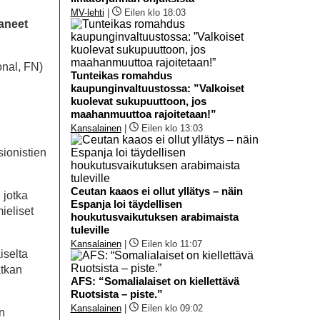
MV-lehti
|
Eilen klo 18:03
taneet
onal, FN)
Tunteikas romahdus
kaupunginvaltuustossa: ”Valkoiset
kuolevat sukupuuttoon, jos
maahanmuuttoa rajoitetaan!”
Kansalainen
|
Eilen klo 13:03
sionistien
Ceutan kaaos ei ollut yllätys – näin
 jotka
Espanja loi täydellisen
ieliset
houkutusvaikutuksen arabimaista
tuleville
Kansalainen
|
Eilen klo 11:07
iselta
atkan
AFS: “Somalialaiset on kiellettävä
Ruotsista – piste.”
Kansalainen
|
Eilen klo 09:02
n