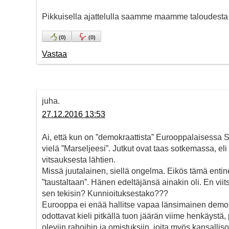
Pikkuisella ajattelulla saamme maamme taloudesta 
(
0
)
(
0
)
Vastaa
juha.
27.12.2016 13:53
Ai, että kun on ”demokraattista” Eurooppalaisessa
vielä ”Marseljeesi”. Jutkut ovat taas sotkemassa, el
vitsauksesta lähtien.
Missä juutalainen, siellä ongelma. Eikös tämä entine
”taustaltaan”. Hänen edeltäjänsä ainakin oli. En vii
sen tekisin? Kunnioituksestako???
Eurooppa ei enää hallitse vapaa länsimainen demok
odottavat kieli pitkällä tuon jäärän viime henkäyst
oleviin rahoihin ja omistuksiin, joita myös kansalli