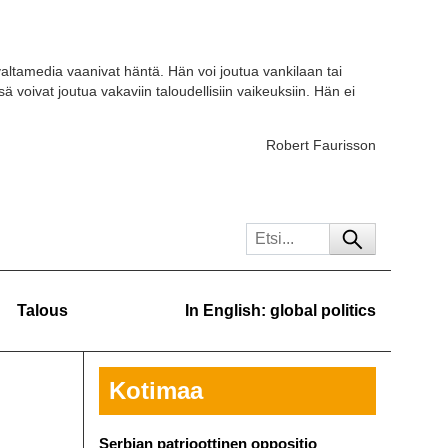
ja valtamedia vaanivat häntä. Hän voi joutua vankilaan tai
voivat joutua vakaviin taloudellisiin vaikeuksiin. Hän ei
Robert Faurisson
Talous
In English: global politics
Kotimaa
Serbian patrioottinen oppositio