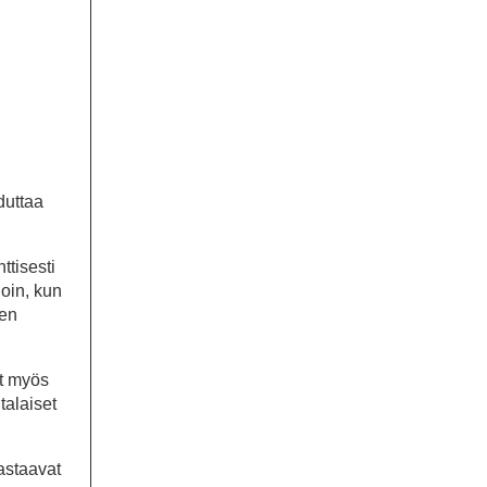
duttaa
ttisesti
loin, kun
jen
at myös
talaiset
vastaavat