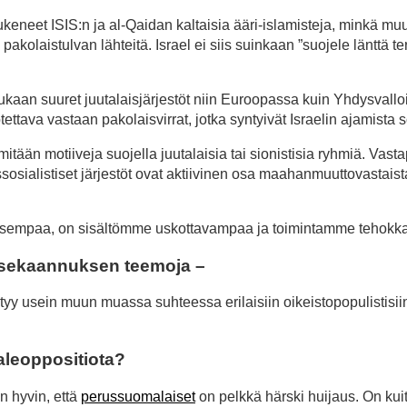
tukeneet ISIS:n ja al-Qaidan kaltaisia ääri-islamisteja, minkä mu
laistulvan lähteitä. Israel ei siis suinkaan ”suojele länttä ter
kaan suuret juutalaisjärjestöt niin Euroopassa kuin Yhdysvallo
ettava vastaan pakolaisvirrat, jotka syntyivät Israelin ajamista s
la mitään motiiveja suojella juutalaisia tai sionistisia ryhmiä. Vas
ssosialistiset järjestöt ovat aktiivinen osa maahanmuuttovastaist
empaa, on sisältömme uskottavampaa ja toimintamme tehokk
ä sekaannuksen teemoja –
yy usein muun muassa suhteessa erilaisiin oikeistopopulistisii
aleoppositiota?
n hyvin, että
perussuomalaiset
on pelkkä härski huijaus. On kui