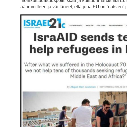
monikulttuurisuuspolitiikkaa ja kulttuurimarxismia E
äärimmilleen ja väittäneet, että jopa EU on ”natsien” p