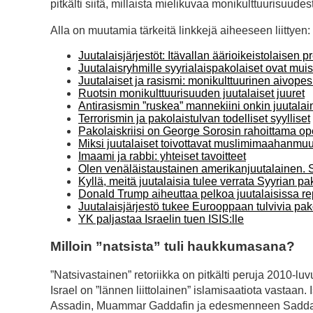
pitkälti siitä, millaista mielikuvaa monikulttuurisuud
Alla on muutamia tärkeitä linkkejä aiheeseen liittyen:
Juutalaisjärjestöt: Itävallan äärioikeistolaise
Juutalaisryhmille syyrialaispakolaiset ovat muis
Juutalaiset ja rasismi: monikulttuurinen aivo
Ruotsin monikulttuurisuuden juutalaiset juuret
Antirasismin ”ruskea” mannekiini onkin juutala
Terrorismin ja pakolaistulvan todelliset syylliset
Pakolaiskriisi on George Sorosin rahoittama op
Miksi juutalaiset toivottavat muslimimaahanmuut
Imaami ja rabbi: yhteiset tavoitteet
Olen venäläistaustainen amerikanjuutalainen. S
Kyllä, meitä juutalaisia tulee verrata Syyrian pa
Donald Trump aiheuttaa pelkoa juutalaisissa r
Juutalaisjärjestö tukee Eurooppaan tulvivia pak
YK paljastaa Israelin tuen ISIS:lle
Milloin ”natsista” tuli haukkumasana?
”Natsivastainen” retoriikka on pitkälti peruja 2010-luv
Israel on ”lännen liittolainen” islamisaatiota vastaan. 
Assadin, Muammar Gaddafin ja edesmenneen Saddam 