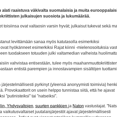
lati raaistuva väkivalta suomalaisia ja muita eurooppalais
iittisten julkaisujen suosiota ja lukumäärää.
toisiinsa ovat valtaosin varsin hyvät; julkaisut tukevat sekä m
ustanut levittämään sanaa myös katutasolla esimerkiksi
jat ovat hyökänneet esimerkiksi Rajat kiinni -mielenosoituksia vas
leen tuodakseen totuuden julki valtamedian valheista huolimatta
itaisiin vahvistaa entisestään, tulee myös maahanmuuttokriittiste
oastaan entistä parempien ja innostavampien sisältöjen tuottam
järjestelmällisesti pyrkinyt (yleensä anonyymisti toimivia) henki
. Provokaattorit on usein helppo tunnistaa siitä, että he ajavat
 ”putinisteiksi” tai ”natseiksi”.
elin, Yhdysvaltojen
,
suurten pankkien
ja
Naton
vastustajat. ”Nats
a vaikutusvaltaiset juutalaisjärjestöt ajavat järjestelmällisesti