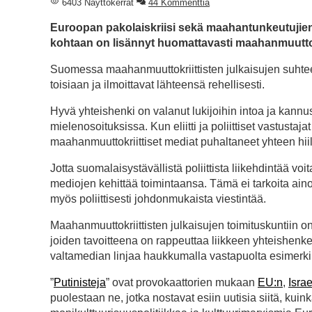
6403 Näyttökerrat
44 Kommenttia
Euroopan pakolaiskriisi sekä maahantunkeutujien a
kohtaan on lisännyt huomattavasti maahanmuuttokr
Suomessa maahanmuuttokriittisten julkaisujen suhteet 
toisiaan ja ilmoittavat lähteensä rehellisesti.
Hyvä yhteishenki on valanut lukijoihin intoa ja kann
mielenosoituksissa. Kun eliitti ja poliittiset vastusta
maahanmuuttokriittiset mediat puhaltaneet yhteen hii
Jotta suomalaisystävällistä poliittista liikehdintää vo
mediojen kehittää toimintaansa. Tämä ei tarkoita ain
myös poliittisesti johdonmukaista viestintää.
Maahanmuuttokriittisten julkaisujen toimituskuntiin on 
joiden tavoitteena on rappeuttaa liikkeen yhteishenkeä
valtamedian linjaa haukkumalla vastapuolta esimerkiksi
”
Putinisteja
” ovat provokaattorien mukaan
EU:n
,
Isra
puolestaan ne, jotka nostavat esiin uutisia siitä, kuink