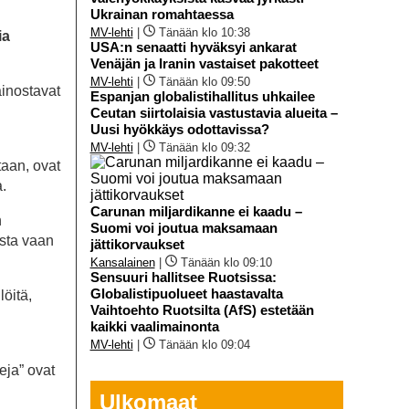
Ukrainan romahtaessa
MV-lehti
|
Tänään klo 10:38
ia
USA:n senaatti hyväksyi ankarat
Venäjän ja Iranin vastaiset pakotteet
MV-lehti
|
Tänään klo 09:50
ainostavat
Espanjan globalistihallitus uhkailee
Ceutan siirtolaisia vastustavia alueita –
Uusi hyökkäys odottavissa?
MV-lehti
|
Tänään klo 09:32
taan, ovat
.
Carunan miljardikanne ei kaadu –
n
Suomi voi joutua maksamaan
ista vaan
jättikorvaukset
Kansalainen
|
Tänään klo 09:10
Sensuuri hallitsee Ruotsissa:
Globalistipuolueet haastavalta
löitä,
Vaihtoehto Ruotsilta (AfS) estetään
kaikki vaalimainonta
MV-lehti
|
Tänään klo 09:04
eja” ovat
Ulkomaat