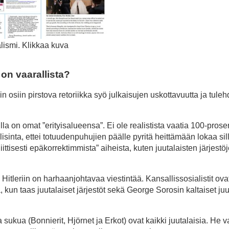
lismi. Klikkaa kuva
on vaarallista?
n osiin pirstova retoriikka syö julkaisujen uskottavuutta ja tuleh
illa on omat ”erityisalueensa”. Ei ole realistista vaatia 100-prosen
isinta, ettei totuudenpuhujien päälle pyritä heittämään lokaa sil
ttisesti epäkorrektimmista” aiheista, kuten juutalaisten järjestö
 Hitleriin on harhaanjohtavaa viestintää. Kansallissosialistit ov
un taas juutalaiset järjestöt sekä George Sorosin kaltaiset juu
 sukua (Bonnierit, Hjörnet ja Erkot) ovat kaikki juutalaisia. He 