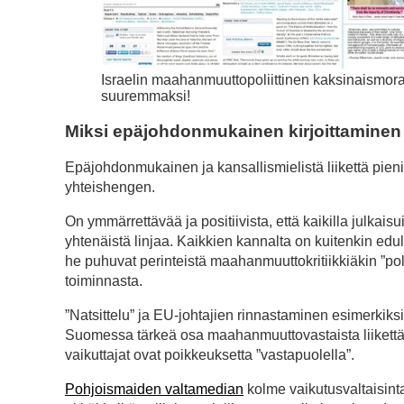
Israelin maahanmuuttopoliittinen kaksinaismora
suuremmaksi!
Miksi epäjohdonmukainen kirjoittaminen 
Epäjohdonmukainen ja kansallismielistä liikettä pienii
yhteishengen.
On ymmärrettävää ja positiivista, että kaikilla julkaisu
yhtenäistä linjaa. Kaikkien kannalta on kuitenkin edull
he puhuvat perinteistä maahanmuuttokritiikkiäkin ”polii
toiminnasta.
”Natsittelu” ja EU-johtajien rinnastaminen esimerkiksi
Suomessa tärkeä osa maahanmuuttovastaista liikettä, k
vaikuttajat ovat poikkeuksetta ”vastapuolella”.
Pohjoismaiden valtamedian
kolme vaikutusvaltaisinta