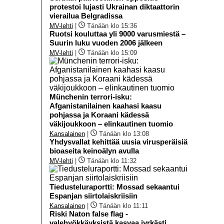
protestoi lujasti Ukrainan diktaattorin
vierailua Belgradissa
MV-lehti
|
Tänään klo 15:36
Ruotsi kouluttaa yli 9000 varusmiestä –
Suurin luku vuoden 2006 jälkeen
MV-lehti
|
Tänään klo 15:09
Münchenin terrori-isku:
Afganistanilainen kaahasi kaasu
pohjassa ja Koraani kädessä
väkijoukkoon – elinkautinen tuomio
Kansalainen
|
Tänään klo 13:08
Yhdysvallat kehittää uusia virusperäisiä
bioaseita keinoälyn avulla
MV-lehti
|
Tänään klo 11:32
Tiedusteluraportti: Mossad sekaantui
Espanjan siirtolaiskriisiin
Kansalainen
|
Tänään klo 11:11
Riski Naton false flag -
valehyökkäyksistä kasvaa jyrkästi