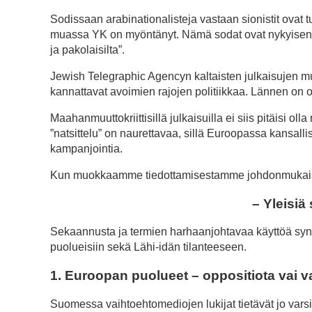
Sodissaan arabinationalisteja vastaan sionistit ovat 
muassa YK on myöntänyt. Nämä sodat ovat nykyisen pako
ja pakolaisilta”.
Jewish Telegraphic Agencyn kaltaisten julkaisujen mu
kannattavat avoimien rajojen politiikkaa. Lännen on ot
Maahanmuuttokriittisillä julkaisuilla ei siis pitäisi ol
”natsittelu” on naurettavaa, sillä Euroopassa kansalli
kampanjointia.
Kun muokkaamme tiedottamisestamme johdonmukais
– Yleisi
Sekaannusta ja termien harhaanjohtavaa käyttöä synt
puolueisiin sekä Lähi-idän tilanteeseen.
1. Euroopan puolueet – oppositiota vai v
Suomessa vaihtoehtomediojen lukijat tietävät jo varsi