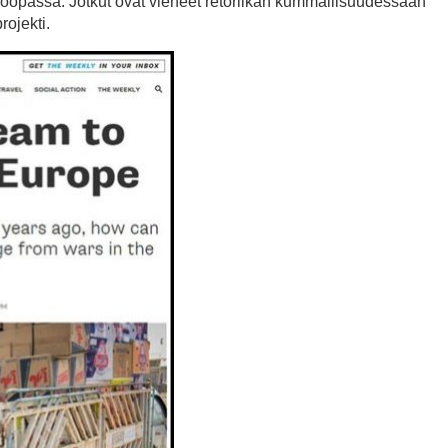
uroopassa. Jotkut ovat vieneet retoriikan kummallisuudessaan
rojekti.