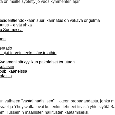
esta on meille syötetty jo vuosikymmenten ajan.
n presidenttiehdokkaan suuri kannatus on vakava ongelma
tutus – eivät uhka
pesu Suomessa
inen
eraatio
tajat tervetulleeksi länsimaihin
ydämeni särkyy, kun pakolaiset torjutaan
kolaisiin
epublikaaneissa
olaisia
un vaihteen ”
vastajihadistisen
” liikkeen propagandasta, jonka 
Israel ja Yhdysvallat ovat kuitenkin tehneet tiivistä yhteistyötä B
Husseinin maallisten hallitusten kaatamiseksi.