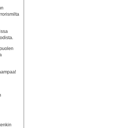
un
rorismilta
issa
odista.
tapuolen
a
aampaa!
n
tenkin