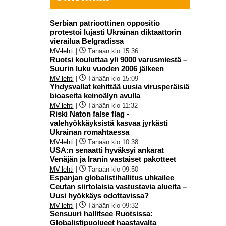
Serbian patrioottinen oppositio
protestoi lujasti Ukrainan diktaattorin
vierailua Belgradissa
MV-lehti
|
Tänään klo 15:36
Ruotsi kouluttaa yli 9000 varusmiestä –
Suurin luku vuoden 2006 jälkeen
MV-lehti
|
Tänään klo 15:09
Yhdysvallat kehittää uusia virusperäisiä
bioaseita keinoälyn avulla
MV-lehti
|
Tänään klo 11:32
Riski Naton false flag -
valehyökkäyksistä kasvaa jyrkästi
Ukrainan romahtaessa
MV-lehti
|
Tänään klo 10:38
USA:n senaatti hyväksyi ankarat
Venäjän ja Iranin vastaiset pakotteet
MV-lehti
|
Tänään klo 09:50
Espanjan globalistihallitus uhkailee
Ceutan siirtolaisia vastustavia alueita –
Uusi hyökkäys odottavissa?
MV-lehti
|
Tänään klo 09:32
Sensuuri hallitsee Ruotsissa:
Globalistipuolueet haastavalta