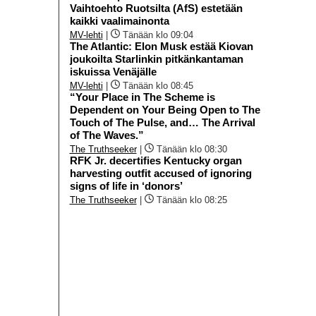
Vaihtoehto Ruotsilta (AfS) estetään
kaikki vaalimainonta
MV-lehti
|
Tänään klo 09:04
The Atlantic: Elon Musk estää Kiovan
joukoilta Starlinkin pitkänkantaman
iskuissa Venäjälle
MV-lehti
|
Tänään klo 08:45
“Your Place in The Scheme is
Dependent on Your Being Open to The
Touch of The Pulse, and… The Arrival
of The Waves.”
The Truthseeker
|
Tänään klo 08:30
RFK Jr. decertifies Kentucky organ
harvesting outfit accused of ignoring
signs of life in ‘donors’
The Truthseeker
|
Tänään klo 08:25