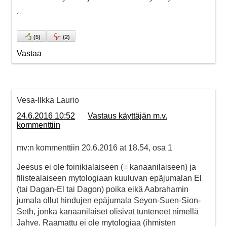
´
(
5
)
(
2
)
Vastaa
Vesa-Ilkka Laurio
24.6.2016 10:52
Vastaus käyttäjän m.v.
kommenttiin
mv:n kommenttiin 20.6.2016 at 18.54, osa 1
Jeesus ei ole foinikialaiseen (= kanaanilaiseen) ja
filistealaiseen mytologiaan kuuluvan epäjumalan El
(tai Dagan-El tai Dagon) poika eikä Aabrahamin
jumala ollut hindujen epäjumala Seyon-Suen-Sion-
Seth, jonka kanaanilaiset olisivat tunteneet nimellä
Jahve. Raamattu ei ole mytologiaa (ihmisten