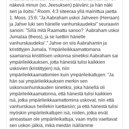
näkevä minun (so. Jeesuksen) päiväni; ja hän näki
sen ja iloitsi.” Room. 4:3 siteeraa yllä mainittua jaetta
1. Moos. 15:6: ”Ja Aabraham uskoi Jahveen (Herraan)
ja Jahve luki sen hänelle vanhurskaudeksi” seuraavin
sanoin: ”Sillä mitä Raamattu sanoo? ’Aabraham uskoi
Jumalaa (theos), ja se luettiin hänelle
vanhurskaudeksi’.” Jahve on siis Aabrahamin ja
kristittyjen Jumala. Ympärileikkaamattomana
saamansa kristillisen uskonsa sinetiksi Aabraham sai
ympärileikkauksen, jotta hänestä tulisi kaikkien
uskovien (kristittyjen) isä, niin
ympärileikkaamattomien kuin ympärileikattujen: ”Ja
hän sai ympärileikkauksen merkin sen
uskonvanhurskauden sinetiksi, joka hänellä oli
ympärileikkaamatonna, että hänestä tulisi kaikkien
isä, jotka ympärileikkaamattomina uskovat, niin että
vanhurskaus heillekin luettaisiin; ja että hänestä tulisi
myöskin ympärileikattujen isä, niiden, jotka eivät
ainoastaan ole ympärileikattuja, vaan myös vaeltavat
sen uskon jälkiä, mikä meidän isällämme