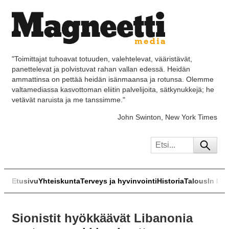
"Toimittajat tuhoavat totuuden, valehtelevat, vääristävät,
panettelevat ja polvistuvat rahan vallan edessä. Heidän
ammattinsa on pettää heidän isänmaansa ja rotunsa. Olemme
valtamediassa kasvottoman eliitin palvelijoita, sätkynukkejä; he
vetävät naruista ja me tanssimme."
John Swinton, New York Times
Etusivu
Yhteiskunta
Terveys ja hyvinvointi
Historia
Talous
In Eng
Sionistit hyökkäävät Libanonia