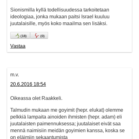
Sionismilla kyllä todellisuudessa tarkoitetaan
ideologiaa, jonka mukaan paitsi Israel kuuluu
juutalaisille, myös koko maailma sen lisäksi.
(
18
)
(
0
)
Vastaa
m.v.
20.6.2016 18:54
Oikeassa olet Raakkeli.
Talmudin mukaan me goyimit (hepr. elukat) olemme
pelkkiä lampaita ainoiden ihmisten (hepr. adam) eli
juutalaisten paimennuksessa; juutalaiset eivät saa
mennä naimisiin meidän goyimien kanssa, koska se
on eläimiin sekaantumista