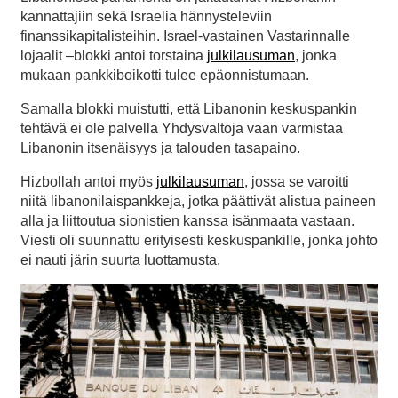
kannattajiin sekä Israelia hännysteleviin
finanssikapitalisteihin. Israel-vastainen Vastarinnalle
lojaalit –blokki antoi torstaina
julkilausuman
, jonka
mukaan pankkiboikotti tulee epäonnistumaan.
Samalla blokki muistutti, että Libanonin keskuspankin
tehtävä ei ole palvella Yhdysvaltoja vaan varmistaa
Libanonin itsenäisyys ja talouden tasapaino.
Hizbollah antoi myös
julkilausuman
, jossa se varoitti
niitä libanonilaispankkeja, jotka päättivät alistua paineen
alla ja liittoutua sionistien kanssa isänmaata vastaan.
Viesti oli suunnattu erityisesti keskuspankille, jonka johto
ei nauti järin suurta luottamusta.