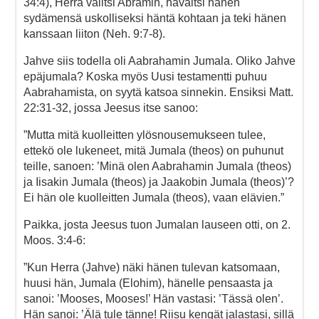
34:4), Herra valitsi Abramin, havaitsi hänen
sydämensä uskolliseksi häntä kohtaan ja teki hänen
kanssaan liiton (Neh. 9:7-8).
Jahve siis todella oli Aabrahamin Jumala. Oliko Jahve
epäjumala? Koska myös Uusi testamentti puhuu
Aabrahamista, on syytä katsoa sinnekin. Ensiksi Matt.
22:31-32, jossa Jeesus itse sanoo:
”Mutta mitä kuolleitten ylösnousemukseen tulee,
ettekö ole lukeneet, mitä Jumala (theos) on puhunut
teille, sanoen: ’Minä olen Aabrahamin Jumala (theos)
ja Iisakin Jumala (theos) ja Jaakobin Jumala (theos)’?
Ei hän ole kuolleitten Jumala (theos), vaan elävien.”
Paikka, josta Jeesus tuon Jumalan lauseen otti, on 2.
Moos. 3:4-6:
”Kun Herra (Jahve) näki hänen tulevan katsomaan,
huusi hän, Jumala (Elohim), hänelle pensaasta ja
sanoi: ’Mooses, Mooses!’ Hän vastasi: ’Tässä olen’.
Hän sanoi: ’Älä tule tänne! Riisu kengät jalastasi, sillä