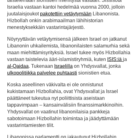
taistelemaan sionistien miehitystä vastaan. Sissisota
Israelia vastaan kantoi hedelmää vuonna 2000, jolloin
juutalaisjoukot
pakotettiin vetäytymään
Libanonista.
Hizbollah onkin arabimaailman lähihistorian
menestyksekkäin vastarintajärjestö.
Nöyryyttävän vetäytymisensä jälkeen Israel on jatkanut
Libanonin uhkailemista, libanonilaisten salamurhia sekä
maan miehittämisyrityksiä. Israel tukee myös Hizbollahia
vastaan taistelevia ääri-islamistiryhmiä, kuten
ISIS:iä
ja
al-Qaidaa
. Tukenaan
Israelilla
on Yhdysvallat, jonka
ulkopolitiikka palvelee puhtaasti
sionistien etua.
Koska aseellinen väkivalta ei ole onnistunut
kukistamaan Hizbollahia, ovat Yhdysvallat ja Israel
päättäneet tukeutua nyt poliittisista aseistaan
tappavimpaan – kansainvälisiin finanssimarkkinoihin.
Yhdysvallat on vaatinut libanonilaisia pankkeja
sabotoimaan Hizbollahin toimintaa ja jäädyttämään
vastarintamiesten tilit.
Libanonissa parlamentti on jakautunut Hizbollahin