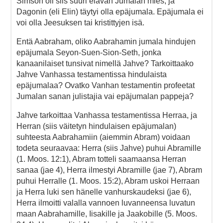
Simson oli siis suuri elävän Jumalan mies, ja
Dagonin (eli Elin) täytyi olla epäjumala. Epäjumala ei
voi olla Jeesuksen tai kristittyjen isä.
Entä Aabraham, oliko Aabrahamin jumala hindujen
epäjumala Seyon-Suen-Sion-Seth, jonka
kanaanilaiset tunsivat nimellä Jahve? Tarkoittaako
Jahve Vanhassa testamentissa hindulaista
epäjumalaa? Ovatko Vanhan testamentin profeetat
Jumalan sanan julistajia vai epäjumalan pappeja?
Jahve tarkoittaa Vanhassa testamentissa Herraa, ja
Herran (siis väitetyn hindulaisen epäjumalan)
suhteesta Aabrahamiin (aiemmin Abram) voidaan
todeta seuraavaa: Herra (siis Jahve) puhui Abramille
(1. Moos. 12:1), Abram totteli saamaansa Herran
sanaa (jae 4), Herra ilmestyi Abramille (jae 7), Abram
puhui Herralle (1. Moos. 15:2), Abram uskoi Herraan
ja Herra luki sen hänelle vanhurskaudeksi (jae 6),
Herra ilmoitti valalla vannoen luvanneensa luvatun
maan Aabrahamille, Iisakille ja Jaakobille (5. Moos.