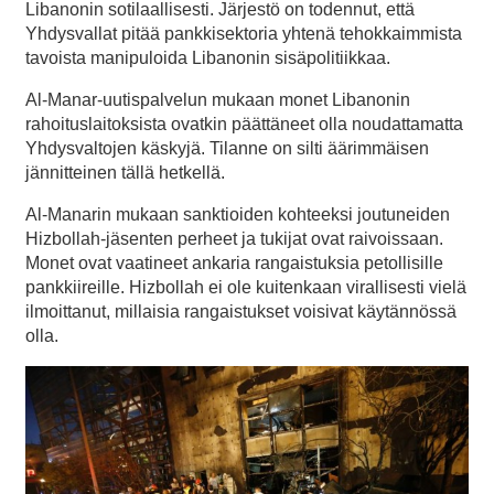
Libanonin sotilaallisesti. Järjestö on todennut, että
Yhdysvallat pitää pankkisektoria yhtenä tehokkaimmista
tavoista manipuloida Libanonin sisäpolitiikkaa.
Al-Manar-uutispalvelun mukaan monet Libanonin
rahoituslaitoksista ovatkin päättäneet olla noudattamatta
Yhdysvaltojen käskyjä. Tilanne on silti äärimmäisen
jännitteinen tällä hetkellä.
Al-Manarin mukaan sanktioiden kohteeksi joutuneiden
Hizbollah-jäsenten perheet ja tukijat ovat raivoissaan.
Monet ovat vaatineet ankaria rangaistuksia petollisille
pankkiireille. Hizbollah ei ole kuitenkaan virallisesti vielä
ilmoittanut, millaisia rangaistukset voisivat käytännössä
olla.