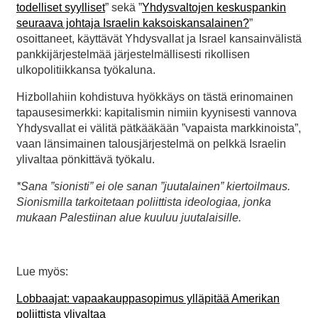
todelliset syylliset
” sekä ”
Yhdysvaltojen keskuspankin
seuraava johtaja Israelin kaksoiskansalainen?
”
osoittaneet, käyttävät Yhdysvallat ja Israel kansainvälistä
pankkijärjestelmää järjestelmällisesti rikollisen
ulkopolitiikkansa työkaluna.
Hizbollahiin kohdistuva hyökkäys on tästä erinomainen
tapausesimerkki: kapitalismin nimiin kyynisesti vannova
Yhdysvallat ei välitä pätkääkään ”vapaista markkinoista”,
vaan länsimainen talousjärjestelmä on pelkkä Israelin
ylivaltaa pönkittävä työkalu.
*Sana ”sionisti” ei ole sanan ”juutalainen” kiertoilmaus.
Sionismilla tarkoitetaan poliittista ideologiaa, jonka
mukaan Palestiinan alue kuuluu juutalaisille.
Lue myös:
Lobbaajat: vapaakauppasopimus ylläpitää Amerikan
poliittista ylivaltaa