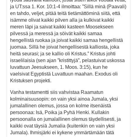
ja UT:ssa 1. Kor. 10:1-4 ilmoittaa: ”Sillä minä (Paavali)
en tahdo, veljet, pitää teitä tietämättöminä siitä, että
isämme olivat kaikki pilven alla ja kulkivat kaikki
meren läpi ja saivat kaikki kasteen Moosekseen
pilvessä ja meressä ja söivät kaikki samaa
hengellistä ruokaa ja joivat kaikki samaa hengellistä
juomaa. Sillä he joivat hengellisestä kalliosta, joka
heitä seurasi; ja se kallio oli Kristus.” Kristus johti
israelilaisia (sen ajan ”kristittyjä”, pelastuivat uskossa
luvattuun Jeesukseen, 1. Moos. 3:15), kun he
vaelsivat Egyptistä Luvattuun maahan. Exodus oli
Kristuksen projekti.
Vanha testamentti siis vahvistaa Raamatun
kolminaisuusopin: on vain yksi ainoa Jumala, yksi
jumalallinen olemus, jossa on kolme itsenäistä
persoonaa: Isä, Poika ja Pyhä Henki. Kullakin
persoonalla on jumalallinen olemus täydellisesti, ja
kaikki ovat täysiä Jumalia (kuitenkin on vain yksi
Jumala). Ihmisjärki ei kykene ymmärtämään tätä