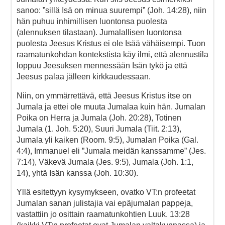
sanoo: ”sillä Isä on minua suurempi” (Joh. 14:28), niin
hän puhuu inhimillisen luontonsa puolesta
(alennuksen tilastaan). Jumalallisen luontonsa
puolesta Jeesus Kristus ei ole Isää vähäisempi. Tuon
raamatunkohdan kontekstista käy ilmi, että alennustila
loppuu Jeesuksen mennessään Isän tykö ja että
Jeesus palaa jälleen kirkkaudessaan.
Niin, on ymmärrettävä, että Jeesus Kristus itse on
Jumala ja ettei ole muuta Jumalaa kuin hän. Jumalan
Poika on Herra ja Jumala (Joh. 20:28), Totinen
Jumala (1. Joh. 5:20), Suuri Jumala (Tiit. 2:13),
Jumala yli kaiken (Room. 9:5), Jumalan Poika (Gal.
4:4), Immanuel eli ”Jumala meidän kanssamme” (Jes.
7:14), Väkevä Jumala (Jes. 9:5), Jumala (Joh. 1:1,
14), yhtä Isän kanssa (Joh. 10:30).
Yllä esitettyyn kysymykseen, ovatko VT:n profeetat
Jumalan sanan julistajia vai epäjumalan pappeja,
vastattiin jo osittain raamatunkohtien Luuk. 13:28