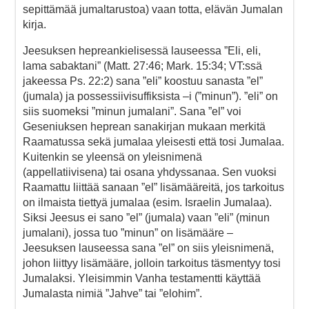
sepittämää jumaltarustoa) vaan totta, elävän Jumalan
kirja.
Jeesuksen hepreankielisessä lauseessa ”Eli, eli,
lama sabaktani” (Matt. 27:46; Mark. 15:34; VT:ssä
jakeessa Ps. 22:2) sana ”eli” koostuu sanasta ”el”
(jumala) ja possessiivisuffiksista –i (”minun”). ”eli” on
siis suomeksi ”minun jumalani”. Sana ”el” voi
Geseniuksen heprean sanakirjan mukaan merkitä
Raamatussa sekä jumalaa yleisesti että tosi Jumalaa.
Kuitenkin se yleensä on yleisnimenä
(appellatiivisena) tai osana yhdyssanaa. Sen vuoksi
Raamattu liittää sanaan ”el” lisämääreitä, jos tarkoitus
on ilmaista tiettyä jumalaa (esim. Israelin Jumalaa).
Siksi Jeesus ei sano ”el” (jumala) vaan ”eli” (minun
jumalani), jossa tuo ”minun” on lisämääre –
Jeesuksen lauseessa sana ”el” on siis yleisnimenä,
johon liittyy lisämääre, jolloin tarkoitus täsmentyy tosi
Jumalaksi. Yleisimmin Vanha testamentti käyttää
Jumalasta nimiä ”Jahve” tai ”elohim”.