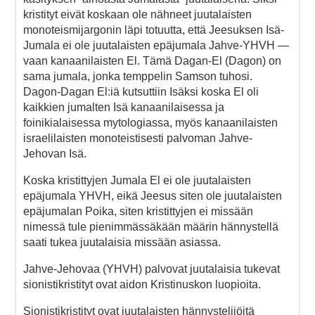
kristityt eivät koskaan ole nähneet juutalaisten
monoteismijargonin läpi totuutta, että Jeesuksen Isä-
Jumala ei ole juutalaisten epäjumala Jahve-YHVH —
vaan kanaanilaisten El. Tämä Dagan-El (Dagon) on
sama jumala, jonka temppelin Samson tuhosi.
Dagon-Dagan El:iä kutsuttiin Isäksi koska El oli
kaikkien jumalten Isä kanaanilaisessa ja
foinikialaisessa mytologiassa, myös kanaanilaisten
israelilaisten monoteistisesti palvoman Jahve-
Jehovan Isä.
Koska kristittyjen Jumala El ei ole juutalaisten
epäjumala YHVH, eikä Jeesus siten ole juutalaisten
epäjumalan Poika, siten kristittyjen ei missään
nimessä tule pienimmässäkään määrin hännystellä
saati tukea juutalaisia missään asiassa.
Jahve-Jehovaa (YHVH) palvovat juutalaisia tukevat
sionistikristityt ovat aidon Kristinuskon luopioita.
Sionistikristityt ovat juutalaisten hännystelijöitä