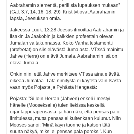
Aabrahamin siementä, perillisiä lupauksen mukaan”
(Gal. 3:7, 14, 16, 18, 29). Kristityt ovat Aabrahamin
lapsia, Jeesuksen omia.
Jakeessa Luuk. 13:28 Jeesus ilmoittaa Aabrahamin ja
Iisakin Ja Jaakobin ja kaikkien profeettain olevan
Jumalan valtakunnassa. Koko Vanha testamentti
(profeetat) on siis elävästä Jumalasta. VT:ssä mainittu
Jahve (Herra) on elävä Jumala. Aabrahamin isä on
elävä Jumala.
Onkin niin, että Jahve merkitsee VT:ssa aina elävää,
oikeaa Jumalaa. Tätä nimitystä ei käytetä vain Isästä
vaan myös Pojasta ja Pyhästä Hengestä:
Pojasta: ”Silloin Herran (Jahven) enkeli ilmestyi
hänelle (Moosekselle) tulen liekissä keskellä
orjantappurapensasta; ja hän näki, että pensas paloi
ilmitulessa, mutta pensas ei kuitenkaan kulunut. Niin
Mooses sanoi: ’Minä käyn tuonne ja katson tätä
suurta näkyä, miksi ei pensas pala poroksi’. Kun