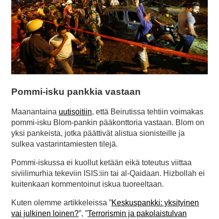
Pommi-isku pankkia vastaan
Maanantaina
uutisoitiin
, että Beirutissa tehtiin voimakas
pommi-isku Blom-pankin pääkonttoria vastaan. Blom on
yksi pankeista, jotka päättivät alistua sionisteille ja
sulkea vastarintamiesten tilejä.
Pommi-iskussa ei kuollut ketään eikä toteutus viittaa
siviilimurhia tekeviin ISIS:iin tai al-Qaidaan. Hizbollah ei
kuitenkaan kommentoinut iskua tuoreeltaan.
Kuten olemme artikkeleissa ”
Keskuspankki: yksityinen
vai julkinen loinen?
”, ”
Terrorismin ja pakolaistulvan