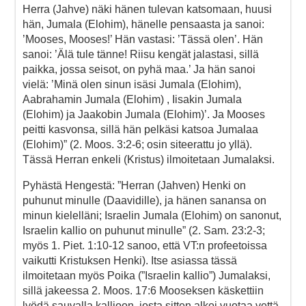
Herra (Jahve) näki hänen tulevan katsomaan, huusi
hän, Jumala (Elohim), hänelle pensaasta ja sanoi:
’Mooses, Mooses!’ Hän vastasi: ’Tässä olen’. Hän
sanoi: ’Älä tule tänne! Riisu kengät jalastasi, sillä
paikka, jossa seisot, on pyhä maa.’ Ja hän sanoi
vielä: ’Minä olen sinun isäsi Jumala (Elohim),
Aabrahamin Jumala (Elohim) , Iisakin Jumala
(Elohim) ja Jaakobin Jumala (Elohim)’. Ja Mooses
peitti kasvonsa, sillä hän pelkäsi katsoa Jumalaa
(Elohim)” (2. Moos. 3:2-6; osin siteerattu jo yllä).
Tässä Herran enkeli (Kristus) ilmoitetaan Jumalaksi.
Pyhästä Hengestä: ”Herran (Jahven) Henki on
puhunut minulle (Daavidille), ja hänen sanansa on
minun kielelläni; Israelin Jumala (Elohim) on sanonut,
Israelin kallio on puhunut minulle” (2. Sam. 23:2-3;
myös 1. Piet. 1:10-12 sanoo, että VT:n profeetoissa
vaikutti Kristuksen Henki). Itse asiassa tässä
ilmoitetaan myös Poika (”Israelin kallio”) Jumalaksi,
sillä jakeessa 2. Moos. 17:6 Mooseksen käskettiin
lyödä sauvalla kallioon, josta sitten alkoi vuotaa vettä,