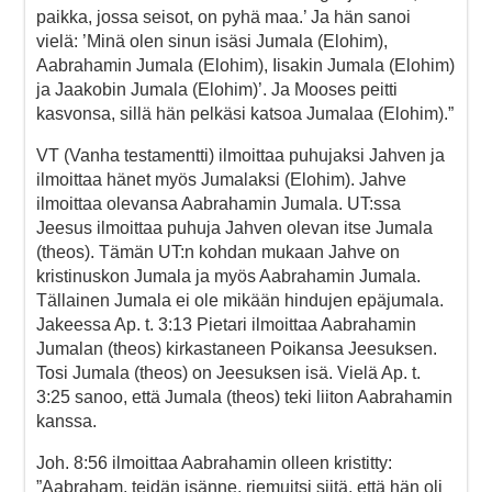
paikka, jossa seisot, on pyhä maa.’ Ja hän sanoi
vielä: ’Minä olen sinun isäsi Jumala (Elohim),
Aabrahamin Jumala (Elohim), Iisakin Jumala (Elohim)
ja Jaakobin Jumala (Elohim)’. Ja Mooses peitti
kasvonsa, sillä hän pelkäsi katsoa Jumalaa (Elohim).”
VT (Vanha testamentti) ilmoittaa puhujaksi Jahven ja
ilmoittaa hänet myös Jumalaksi (Elohim). Jahve
ilmoittaa olevansa Aabrahamin Jumala. UT:ssa
Jeesus ilmoittaa puhuja Jahven olevan itse Jumala
(theos). Tämän UT:n kohdan mukaan Jahve on
kristinuskon Jumala ja myös Aabrahamin Jumala.
Tällainen Jumala ei ole mikään hindujen epäjumala.
Jakeessa Ap. t. 3:13 Pietari ilmoittaa Aabrahamin
Jumalan (theos) kirkastaneen Poikansa Jeesuksen.
Tosi Jumala (theos) on Jeesuksen isä. Vielä Ap. t.
3:25 sanoo, että Jumala (theos) teki liiton Aabrahamin
kanssa.
Joh. 8:56 ilmoittaa Aabrahamin olleen kristitty:
”Aabraham, teidän isänne, riemuitsi siitä, että hän oli