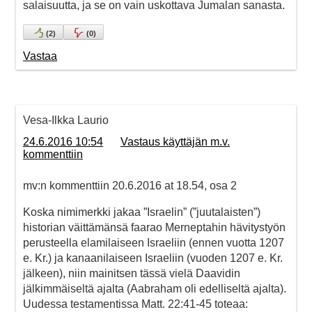
salaisuutta, ja se on vain uskottava Jumalan sanasta.
(
2
)
(
0
)
Vastaa
Vesa-Ilkka Laurio
24.6.2016 10:54
Vastaus käyttäjän m.v.
kommenttiin
mv:n kommenttiin 20.6.2016 at 18.54, osa 2
Koska nimimerkki jakaa ”Israelin” (”juutalaisten”)
historian väittämänsä faarao Merneptahin hävitystyön
perusteella elamilaiseen Israeliin (ennen vuotta 1207
e. Kr.) ja kanaanilaiseen Israeliin (vuoden 1207 e. Kr.
jälkeen), niin mainitsen tässä vielä Daavidin
jälkimmäiseltä ajalta (Aabraham oli edelliseltä ajalta).
Uudessa testamentissa Matt. 22:41-45 toteaa: