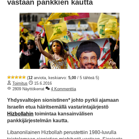
vastaan pankkien kautta
(
12
arviota, keskiarvo:
5,00
/ 5 tähteä 5)
Toimitus
15.6.2016
2809 Näyttökerrat
4 Kommenttia
Yhdysvaltojen sionistinen* johto pyrkii ajamaan
Israelin etua häiritsemällä vastarintajärjestö
Hizbollahin
toimintaa kansainvälisen
pankkijärjestelmän kautta.
Libanonilainen Hizbollah perustettiin 1980-luvulla