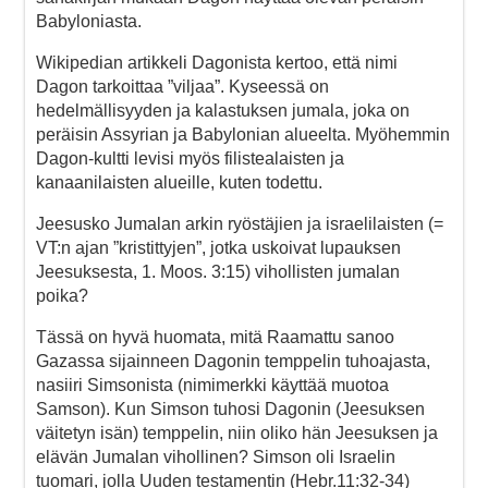
Babyloniasta.
Wikipedian artikkeli Dagonista kertoo, että nimi
Dagon tarkoittaa ”viljaa”. Kyseessä on
hedelmällisyyden ja kalastuksen jumala, joka on
peräisin Assyrian ja Babylonian alueelta. Myöhemmin
Dagon-kultti levisi myös filistealaisten ja
kanaanilaisten alueille, kuten todettu.
Jeesusko Jumalan arkin ryöstäjien ja israelilaisten (=
VT:n ajan ”kristittyjen”, jotka uskoivat lupauksen
Jeesuksesta, 1. Moos. 3:15) vihollisten jumalan
poika?
Tässä on hyvä huomata, mitä Raamattu sanoo
Gazassa sijainneen Dagonin temppelin tuhoajasta,
nasiiri Simsonista (nimimerkki käyttää muotoa
Samson). Kun Simson tuhosi Dagonin (Jeesuksen
väitetyn isän) temppelin, niin oliko hän Jeesuksen ja
elävän Jumalan vihollinen? Simson oli Israelin
tuomari, jolla Uuden testamentin (Hebr.11:32-34)