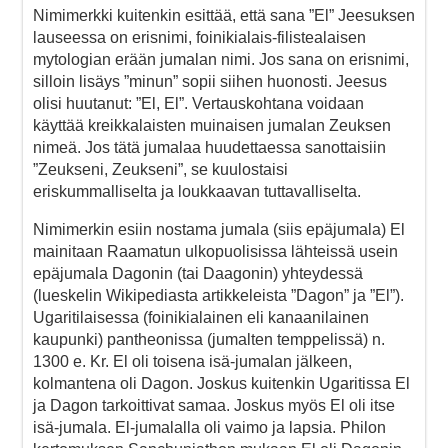
Nimimerkki kuitenkin esittää, että sana ”El” Jeesuksen
lauseessa on erisnimi, foinikialais-filistealaisen
mytologian erään jumalan nimi. Jos sana on erisnimi,
silloin lisäys ”minun” sopii siihen huonosti. Jeesus
olisi huutanut: ”El, El”. Vertauskohtana voidaan
käyttää kreikkalaisten muinaisen jumalan Zeuksen
nimeä. Jos tätä jumalaa huudettaessa sanottaisiin
”Zeukseni, Zeukseni”, se kuulostaisi
eriskummalliselta ja loukkaavan tuttavalliselta.
Nimimerkin esiin nostama jumala (siis epäjumala) El
mainitaan Raamatun ulkopuolisissa lähteissä usein
epäjumala Dagonin (tai Daagonin) yhteydessä
(lueskelin Wikipediasta artikkeleista ”Dagon” ja ”El”).
Ugaritilaisessa (foinikialainen eli kanaanilainen
kaupunki) pantheonissa (jumalten temppelissä) n.
1300 e. Kr. El oli toisena isä-jumalan jälkeen,
kolmantena oli Dagon. Joskus kuitenkin Ugaritissa El
ja Dagon tarkoittivat samaa. Joskus myös El oli itse
isä-jumala. El-jumalalla oli vaimo ja lapsia. Philon