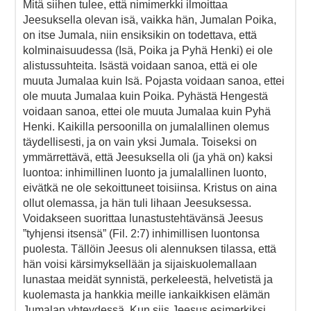
Mitä siihen tulee, että nimimerkki ilmoittaa
Jeesuksella olevan isä, vaikka hän, Jumalan Poika,
on itse Jumala, niin ensiksikin on todettava, että
kolminaisuudessa (Isä, Poika ja Pyhä Henki) ei ole
alistussuhteita. Isästä voidaan sanoa, että ei ole
muuta Jumalaa kuin Isä. Pojasta voidaan sanoa, ettei
ole muuta Jumalaa kuin Poika. Pyhästä Hengestä
voidaan sanoa, ettei ole muuta Jumalaa kuin Pyhä
Henki. Kaikilla persoonilla on jumalallinen olemus
täydellisesti, ja on vain yksi Jumala. Toiseksi on
ymmärrettävä, että Jeesuksella oli (ja yhä on) kaksi
luontoa: inhimillinen luonto ja jumalallinen luonto,
eivätkä ne ole sekoittuneet toisiinsa. Kristus on aina
ollut olemassa, ja hän tuli lihaan Jeesuksessa.
Voidakseen suorittaa lunastustehtävänsä Jeesus
”tyhjensi itsensä” (Fil. 2:7) inhimillisen luontonsa
puolesta. Tällöin Jeesus oli alennuksen tilassa, että
hän voisi kärsimyksellään ja sijaiskuolemallaan
lunastaa meidät synnistä, perkeleestä, helvetistä ja
kuolemasta ja hankkia meille iankaikkisen elämän
Jumalan yhteydessä. Kun siis Jeesus esimerkiksi