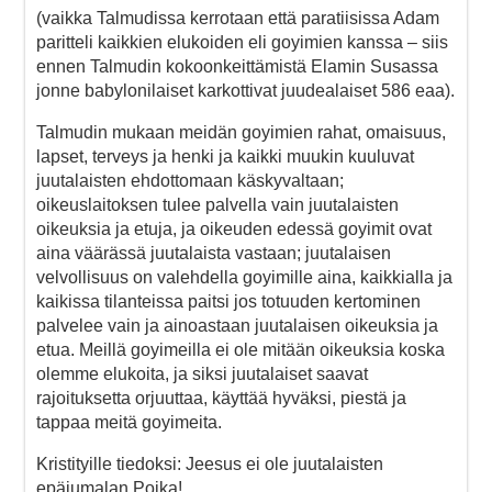
(vaikka Talmudissa kerrotaan että paratiisissa Adam
paritteli kaikkien elukoiden eli goyimien kanssa – siis
ennen Talmudin kokoonkeittämistä Elamin Susassa
jonne babylonilaiset karkottivat juudealaiset 586 eaa).
Talmudin mukaan meidän goyimien rahat, omaisuus,
lapset, terveys ja henki ja kaikki muukin kuuluvat
juutalaisten ehdottomaan käskyvaltaan;
oikeuslaitoksen tulee palvella vain juutalaisten
oikeuksia ja etuja, ja oikeuden edessä goyimit ovat
aina väärässä juutalaista vastaan; juutalaisen
velvollisuus on valehdella goyimille aina, kaikkialla ja
kaikissa tilanteissa paitsi jos totuuden kertominen
palvelee vain ja ainoastaan juutalaisen oikeuksia ja
etua. Meillä goyimeilla ei ole mitään oikeuksia koska
olemme elukoita, ja siksi juutalaiset saavat
rajoituksetta orjuuttaa, käyttää hyväksi, piestä ja
tappaa meitä goyimeita.
Kristityille tiedoksi: Jeesus ei ole juutalaisten
epäjumalan Poika!