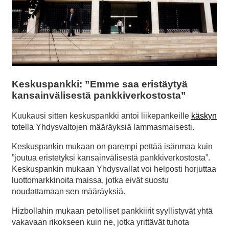
Keskuspankki: ”Emme saa eristäytyä
kansainvälisestä pankkiverkostosta”
Kuukausi sitten keskuspankki antoi liikepankeille
käskyn
totella Yhdysvaltojen määräyksiä lammasmaisesti.
Keskuspankin mukaan on parempi pettää isänmaa kuin
”joutua eristetyksi kansainvälisestä pankkiverkostosta”.
Keskuspankin mukaan Yhdysvallat voi helposti horjuttaa
luottomarkkinoita maissa, jotka eivät suostu
noudattamaan sen määräyksiä.
Hizbollahin mukaan petolliset pankkiirit syyllistyvät yhtä
vakavaan rikokseen kuin ne, jotka yrittävät tuhota