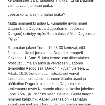
kertomuksen Sanchuniathon mukaan El oli Dagonin
veli, taivaan ja maan poika.
Jeesusko tällaisen jumalan poika?
Mutta nimimerkki antaa El-jumalalle myös nimet
Dagan-El ja Dagon. Ja Dagonhan (muodossa
Daagon) esiintyy myös Raamatussa! Mitä Dagonista
löytyy?
Raamatun jakeet Tuom. 16:23-30 kertovat, että
filistealaisilla oli jumalansa Dagonin temppeli
Gazassa. 1. Sam. 5. luku kertoo, että filistealaiset
ryöstivät Jumalan arkin ja veivät sen Dagonin
temppeliin Asdodissa, Dagonin kuvan viereen. 1.
Aikak. 10:10 kertoo, että filistealaiset veivät
taistelussa itsensä surmanneen Saulin aseet ja
pääkallon Dagonin temppeliin. Dagonin kultti oli
tunkeutunut myös Kanaanin alueelle, koska jakeiden
Joos. 15:41 ja 19:27 mukaan siellä oli Beet-Daagon
niminen kaupunki. Aapeli Saarisalon Raamatun
sanakirjan mukaan Dagon näyttää olevan peräisin