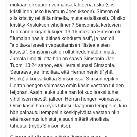
mukaan oli suuren voimansa lähteenä usko (siis
kristillinen usko luvattuun Jeesukseen). Simson oli
siis kristitty (ei tällä nimellä, mutta asiallisesti). Olisiko
kristitty Kristuksen vihollinen? Simsonista kertovien
Tuomarien kirjan lukujen 13-16 mukaan Simson oli
”Jumalan nasiiri äitinsä kohdusta asti”, ja hän oli
”aloittava Israelin vapauttamisen filistealaisten
käsistä”. Simsonin äiti oli ollut hedelmätön, mutta
Jumala ilmoitti, että hän on saava Simsonin. Jae
Tuom. 13:24 sanoo, että Herra siunasi Simsonia.
Seuraava jae ilmoittaa, että Herran henki (Pyhä
Henki) alkoi vaikuttaa Simsonissa. Simson repikin
Herran hengen voimassa omin käsin vastaan tulleen
leijonan. Aasin leukaluulla hän löi kuoliaaksi tuhat
vihollisen miestä, jälleen Herran hengen voimassa.
Omin käsin hän myös tuhosi Daagonin temppelin, kun
hän painautui temppelin keskipylväitä vastaan niin
että rakennus luhistui ja suuri määrä vihollisia
tuhoutui (myös Simson itse).