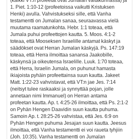
(kaikki VT:n profeetat ovat Jumalan valtakunnassa) ja
1. Piet. 1:10-12 (profeetoissa vaikutti Kristuksen
Henki) avulla. Vahvistukseksi sille, että Vanha
testamentti on Jumalan sanaa, seuraavassa vielä
muutama raamatunkohta. Hebr. 1:1 toteaa, että
Jumala puhui profeettojen kautta. 5. Moos. 4:1-2
toteaa, että Mooseksen Israelille antamat käskyt ja
säädökset ovat Herran Jumalan käskyjä. Ps. 147:19
toteaa, että Herra ilmoittaa sanansa Jaakobille,
käskynsä ja oikeutensa Israelille. Luuk. 1:70 toteaa,
että Herra, Israelin Jumala, on puhunut hamasta
ikiajoista pyhäin profeettainsa suun kautta. Jakeet
Matt. 1:22-23 vahvistavat, että VT:n jae Jes. 7:14
(neitsyt tulee raskaaksi ja synnyttää pojan, jolle
annetaan nimi Immanuel) on Herran antama
profeetan kautta. Ap. t. 4:25-26 ilmoittaa, että Ps. 2:1-2
on Pyhän Hengen Daavidin suun kautta puhuma.
Samoin Ap. t. 28:25-26 vahvistaa, että Jes. 6:9 on
Pyhän Hengen puhuma Jesajan suun kautta. Jeesus
ilmoittaa, että Vanha testamentti ei voi raueta tyhjiin
(Joh. 10:35). Vanha testamentti on Jumalan