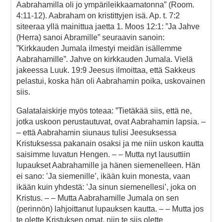
Aabrahamilla oli jo ympärileikkaamatonna” (Room.
4:11-12). Aabraham on kristittyjen isä. Ap. t. 7:2
siteeraa yllä mainittua jaetta 1. Moos 12:1: ”Ja Jahve
(Herra) sanoi Abramille” seuraavin sanoin:
”Kirkkauden Jumala ilmestyi meidän isällemme
Aabrahamille”. Jahve on kirkkauden Jumala. Vielä
jakeessa Luuk. 19:9 Jeesus ilmoittaa, että Sakkeus
pelastui, koska hän oli Aabrahamin poika, uskovainen
siis.
Galatalaiskirje myös toteaa: ”Tietäkää siis, että ne,
jotka uskoon perustautuvat, ovat Aabrahamin lapsia. –
– että Aabrahamin siunaus tulisi Jeesuksessa
Kristuksessa pakanain osaksi ja me niin uskon kautta
saisimme luvatun Hengen. – – Mutta nyt lausuttiin
lupaukset Aabrahamille ja hänen siemenelleen. Hän
ei sano: ’Ja siemenille’, ikään kuin monesta, vaan
ikään kuin yhdestä: ’Ja sinun siemenellesi’, joka on
Kristus. – – Mutta Aabrahamille Jumala on sen
(perinnön) lahjoittanut lupauksen kautta. – – Mutta jos
te olette Kristuksen omat, niin te siis olette