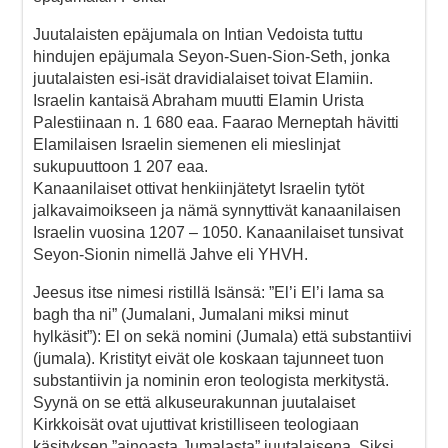
Juutalaisten epäjumala on Intian Vedoista tuttu
hindujen epäjumala Seyon-Suen-Sion-Seth, jonka
juutalaisten esi-isät dravidialaiset toivat Elamiin.
Israelin kantaisä Abraham muutti Elamin Urista
Palestiinaan n. 1 680 eaa. Faarao Merneptah hävitti
Elamilaisen Israelin siemenen eli mieslinjat
sukupuuttoon 1 207 eaa.
Kanaanilaiset ottivat henkiinjätetyt Israelin tytöt
jalkavaimoikseen ja nämä synnyttivät kanaanilaisen
Israelin vuosina 1207 – 1050. Kanaanilaiset tunsivat
Seyon-Sionin nimellä Jahve eli YHVH.
Jeesus itse nimesi ristillä Isänsä: ”El’i El’i lama sa
bagh tha ni” (Jumalani, Jumalani miksi minut
hylkäsit”): El on sekä nomini (Jumala) että substantiivi
(jumala). Kristityt eivät ole koskaan tajunneet tuon
substantiivin ja nominin eron teologista merkitystä.
Syynä on se että alkuseurakunnan juutalaiset
Kirkkoisät ovat ujuttivat kristilliseen teologiaan
käsityksen ”ainoasta Jumalasta” juutalaisena. Siksi