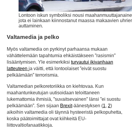
Lontoon iskun symboliksi nousi maahanmuuttajanaine
jota ei lainkaan kiinnostanut maassa makaavien uhrie
auttaminen.
Valtamedia ja pelko
Myös valtamedia on pyrkinyt parhaansa mukaan
vähättelemään tapahtumia ehkäistäkseen ”rasismin”
lisääntymisen. Yle esimerkiksi
turvautui ikivanhaan
latteuteen
ja väitti, että lontoolaiset ”eivät suostu
pelkäämään” terrorismia.
Valtamedian pelkoretoriikka on kiehtovaa. Kun
maahantunkeutujan uutisoidaan teloittaneen
lukemattomia ihmisiä, ”suvaitsevainen” länsi ”ei suostu
pelkäämään”. Sen sijaan
Brexit
-äänestyksen (
1
,
2
)
aikoihin valtamedia oli täynnä hysteeristä pelkopuhetta,
koska päätoimittajat ovat kiihkeitä EU-
liittovaltiofanaatikkoja.