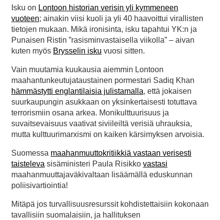
Isku on
Lontoon historian verisin yli kymmeneen
vuoteen
; ainakin viisi kuoli ja yli 40 haavoittui virallisten
tietojen mukaan. Mikä ironisinta, isku tapahtui YK:n ja
Punaisen Ristin ”rasisminvastaisella viikolla” – aivan
kuten myös
Brysselin isku
vuosi sitten.
Vain muutamia kuukausia aiemmin Lontoon
maahantunkeutujataustainen pormestari Sadiq Khan
hämmästytti englantilaisia julistamalla
, että jokaisen
suurkaupungin asukkaan on yksinkertaisesti totuttava
terrorismiin osana arkea. Monikulttuurisuus ja
suvaitsevaisuus vaativat siviileiltä verisiä uhrauksia,
mutta kulttuurimarxismi on kaiken kärsimyksen arvoisia.
Suomessa
maahanmuuttokritiikkiä vastaan verisesti
taisteleva
sisäministeri Paula Risikko
vastasi
maahanmuuttajaväkivaltaan lisäämällä eduskunnan
poliisivartiointia!
Mitäpä jos turvallisuusresurssit kohdistettaisiin kokonaan
tavallisiin suomalaisiin, ja hallituksen