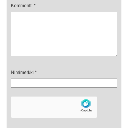
Kommentti
*
Nimimerkki
*