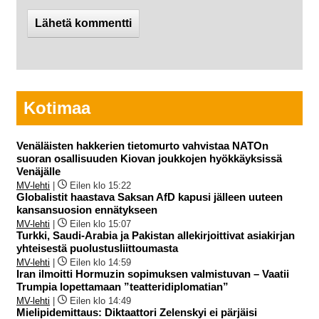
Kotimaa
Venäläisten hakkerien tietomurto vahvistaa NATOn
suoran osallisuuden Kiovan joukkojen hyökkäyksissä
Venäjälle
MV-lehti
|
Eilen klo 15:22
Globalistit haastava Saksan AfD kapusi jälleen uuteen
kansansuosion ennätykseen
MV-lehti
|
Eilen klo 15:07
Turkki, Saudi-Arabia ja Pakistan allekirjoittivat asiakirjan
yhteisestä puolustusliittoumasta
MV-lehti
|
Eilen klo 14:59
Iran ilmoitti Hormuzin sopimuksen valmistuvan – Vaatii
Trumpia lopettamaan ”teatteridiplomatian”
MV-lehti
|
Eilen klo 14:49
Mielipidemittaus: Diktaattori Zelenskyi ei pärjäisi