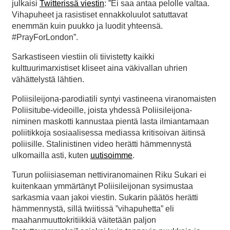
julkaisi
Twitterissä viestin
: ”Ei saa antaa pelolle valtaa.
Vihapuheet ja rasistiset ennakkoluulot satuttavat
enemmän kuin puukko ja luodit yhteensä.
#PrayForLondon”.
Sarkastiseen viestiin oli tiivistetty kaikki
kulttuurimarxistiset kliseet aina väkivallan uhrien
vähättelystä lähtien.
Poliisileijona-parodiatili syntyi vastineena viranomaisten
Poliisitube-videoille, joista yhdessä Poliisileijona-
niminen maskotti kannustaa pientä lasta ilmiantamaan
poliitikkoja sosiaalisessa mediassa kritisoivan äitinsä
poliisille. Stalinistinen video herätti hämmennystä
ulkomailla asti, kuten
uutisoimme
.
Turun poliisiaseman nettiviranomainen Riku Sukari ei
kuitenkaan ymmärtänyt Poliisileijonan sysimustaa
sarkasmia vaan jakoi viestin. Sukarin päätös herätti
hämmennystä, sillä twiitissä ”vihapuhetta” eli
maahanmuuttokritiikkiä väitetään paljon