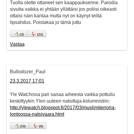
Tuolta olette ottaneet sen kaappauksenne. Parodia
sivulta vaikka ei yhtään yllättäisi jos poliisi oikeasti
ottaisi näin kantaa mutta nyt on käynyt teiltä
lipsahdus. Poistakaa jo tämä juttu
(
2
)
(
21
)
Vastaa
Bullodozer_Paul
23.3.2017 17:01
Yle Watchissa pari sanaa aiheesta vaikka pottuilu
keskittyykin Ylen uuteen natsittaja-kolumnistiin:
http://ylewatch.blogspot.fi/2017/03/muslimiterroria-
lontoossa-natsivaara.html
(
10
)
(
0
)