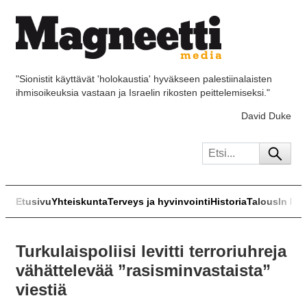
"Sionistit käyttävät 'holokaustia' hyväkseen palestiinalaisten
ihmisoikeuksia vastaan ja Israelin rikosten peittelemiseksi."
David Duke
Etusivu
Yhteiskunta
Terveys ja hyvinvointi
Historia
Talous
In Eng
Turkulaispoliisi levitti terroriuhreja
vähättelevää ”rasisminvastaista”
viestiä