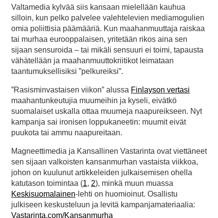
Valtamedia kylvää siis kansaan mielellään kauhua
silloin, kun pelko palvelee valehtelevien mediamogulien
omia poliittisia päämääriä. Kun maahanmuuttaja raiskaa
tai murhaa eurooppalaisen, yritetään rikos aina sen
sijaan sensuroida – tai mikäli sensuuri ei toimi, tapausta
vähätellään ja maahanmuuttokriitikot leimataan
taantumuksellisiksi ”pelkureiksi”.
”Rasisminvastaisen viikon” alussa
Finlayson vertasi
maahantunkeutujia muumeihin ja kyseli, eivätkö
suomalaiset uskalla ottaa muumeja naapureikseen. Nyt
kampanja sai ironisen loppukaneetin: muumit eivät
puukota tai ammu naapureitaan.
Magneettimedia ja Kansallinen Vastarinta ovat viettäneet
sen sijaan valkoisten kansanmurhan vastaista viikkoa,
johon on kuulunut artikkeleiden julkaisemisen ohella
katutason toimintaa (
1
,
2
), minkä muun muassa
Keskisuomalainen
-lehti on huomioinut. Osallistu
julkiseen keskusteluun ja levitä kampanjamateriaalia:
Vastarinta.com/Kansanmurha