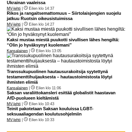
Ukrainan vaaleissa
MV-lehti
|
Eilen klo 14:37
Rikos ja rangaitsemattomuus – Siirtolaisjengien suojelu
jatkuu Ruotsin oikeusistuimissa
MV-lehti
|
Eilen klo 14:27
Kaksi mustaa miestä puukotti sivullisen lähes hengiltä:
“Olin jo hyväksynyt kuolemani”
Kansalainen
|
Eilen klo 13:05
Transsukupuolinen hautausurakoitsija syytettynä
testamenttihuijauksesta – hautaustoimistosta löytyi
ihmisten elimiä
Kansalainen
|
Eilen klo 11:06
Saksan varaliittokansleri esittää globalistit haastavan
AfD-puolueen kieltämistä
MV-lehti
|
Eilen klo 10:43
Teinit pakotetaan Saksan kouluissa LGBT-
seksuaaliagendan koulutusohjelmiin
MV-lehti
|
Eilen klo 10:33