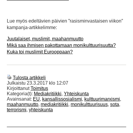
Lue myös edeltävien päivien ”rasisminvastaisen viikon”
kampanja-artikkelimme:
Juutalaiset, muslimit, maahanmuutto
Mikä saa ihmisen pakottamaan monikulttuurisuutta?
Kuka toi muslimit Eurooppaan?
Tulosta artikkeli
Julkaistu
23.3.2017 klo 12:07
Kirjoittanut
Toimitus
Kategoria(t):
Mediakritiikki
,
Yhteiskunta
Avainsanat:
EU
,
kansallissosialismi
,
kulttuurimarxismi
,
maahanmuutto
,
mediakritiikki
,
monikulttuurisuus
,
sota
,
terrorismi
,
yhteiskunta