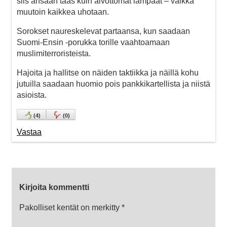
siis ansaan taas kuin aivottomat lampaat – vaikka
muutoin kaikkea uhotaan.
Sorokset naureskelevat partaansa, kun saadaan
Suomi-Ensin -porukka torille vaahtoamaan
muslimiterroristeista.
Hajoita ja hallitse on näiden taktiikka ja näillä kohu
jutuilla saadaan huomio pois pankkikartellista ja niistä
asioista.
(
4
)
(
0
)
Vastaa
Kirjoita kommentti
Pakolliset kentät on merkitty
*