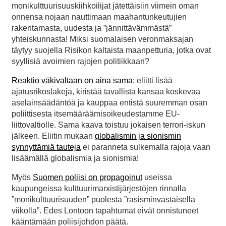
monikulttuurisuuskiihkoilijat jätettäisiin viimein oman
onnensa nojaan nauttimaan maahantunkeutujien
rakentamasta, uudesta ja ”jännittävämmästä”
yhteiskunnasta! Miksi suomalaisen veronmaksajan
täytyy suojella Risikon kaltaista maanpetturia, jotka ovat
syyllisiä avoimien rajojen politiikkaan?
Reaktio väkivaltaan on aina sama
: eliitti lisää
ajatusrikoslakeja, kiristää tavallista kansaa koskevaa
aselainsäädäntöä ja kauppaa entistä suuremman osan
poliittisesta itsemääräämisoikeudestamme EU-
liittovaltiolle. Sama kaava toistuu jokaisen terrori-iskun
jälkeen. Eliitin mukaan
globalismin ja sionismin
synnyttämiä tauteja
ei paranneta sulkemalla rajoja vaan
lisäämällä globalismia ja sionismia!
Myös
Suomen poliisi on propagoinut
useissa
kaupungeissa kulttuurimarxistijärjestöjen rinnalla
”monikulttuurisuuden” puolesta ”rasisminvastaisella
viikolla”. Edes Lontoon tapahtumat eivät onnistuneet
kääntämään poliisijohdon päätä.