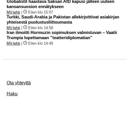
Globalistit haastava Saksan AfD kapusi jälleen uuteen
kansansuosion ennätykseen
MV-lehti
|
Eilen klo 15:07
Turkki, Saudi-Arabia ja Pakistan allekirjoittivat asiakirjan
yhteisestä puolustusliittoumasta
MV-lehti
|
Eilen klo 14:59
Iran ilmoitti Hormuzin sopimuksen valmistuvan – Vaatii
Trumpia lopettamaan ”teatteridiplomatian”
MV-lehti
|
Eilen klo 14:49
Ota yhteyttä
Haku