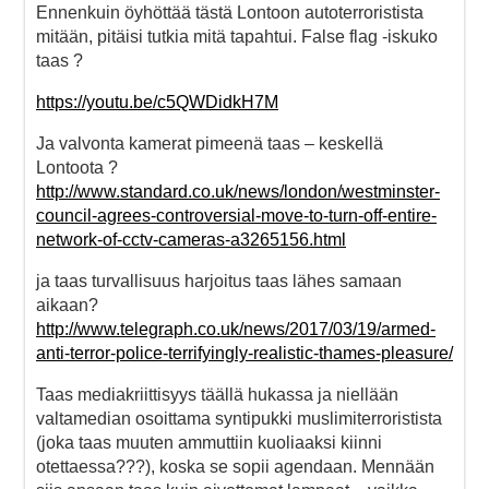
Ennenkuin öyhöttää tästä Lontoon autoterroristista
mitään, pitäisi tutkia mitä tapahtui. False flag -iskuko
taas ?
https://youtu.be/c5QWDidkH7M
Ja valvonta kamerat pimeenä taas – keskellä
Lontoota ?
http://www.standard.co.uk/news/london/westminster-
council-agrees-controversial-move-to-turn-off-entire-
network-of-cctv-cameras-a3265156.html
ja taas turvallisuus harjoitus taas lähes samaan
aikaan?
http://www.telegraph.co.uk/news/2017/03/19/armed-
anti-terror-police-terrifyingly-realistic-thames-pleasure/
Taas mediakriittisyys täällä hukassa ja niellään
valtamedian osoittama syntipukki muslimiterroristista
(joka taas muuten ammuttiin kuoliaaksi kiinni
otettaessa???), koska se sopii agendaan. Mennään