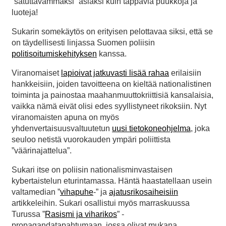
”satuttavammaksi” asiaksi kuin tappavia puukkoja ja
luoteja!
Sukarin somekäytös on erityisen pelottavaa siksi, että se
on täydellisesti linjassa Suomen poliisin
politisoitumiskehityksen
kanssa.
Viranomaiset
lapioivat jatkuvasti lisää rahaa
erilaisiin
hankkeisiin, joiden tavoitteena on kieltää nationalistinen
toiminta ja painostaa maahanmuuttokriittisiä kansalaisia,
vaikka nämä eivät olisi edes syyllistyneet rikoksiin. Nyt
viranomaisten apuna on myös
yhdenvertaisuusvaltuutetun
uusi tietokoneohjelma
, joka
seuloo netistä vuorokauden ympäri poliittista
”väärinajattelua”.
Sukari itse on poliisin nationalisminvastaisen
kybertaistelun eturintamassa. Häntä haastatellaan usein
valtamedian ”
vihapuhe
-” ja
ajatusrikosaiheisiin
artikkeleihin. Sukari osallistui myös marraskuussa
Turussa ”
Rasismi ja viharikos
” -
propagandatapahtumaan, jossa olivat mukana