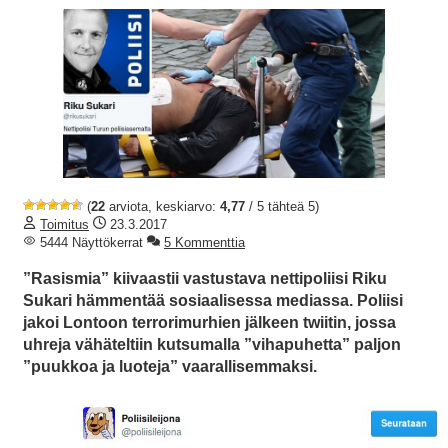
(
22
arviota, keskiarvo:
4,77
/ 5 tähteä 5)
Toimitus
23.3.2017
5444 Näyttökerrat
5 Kommenttia
”Rasismia” kiivaastii vastustava nettipoliisi Riku
Sukari hämmentää sosiaalisessa mediassa. Poliisi
jakoi Lontoon terrorimurhien jälkeen twiitin, jossa
uhreja vähäteltiin kutsumalla ”vihapuhetta” paljon
”puukkoa ja luoteja” vaarallisemmaksi.