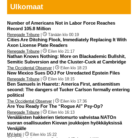
Ulkomaat
Number of Americans Not in Labor Force Reaches
Record 105.8 Million
Renegade Tribune
|
Tänään klo 00:19
Cities Are Ditching Flock, Immediately Replacing It With
Axon License Plate Readers
Renegade Tribune
|
Eilen klo 21:17
Nathan Knows Nothing: More on Blackademic Bullshit,
Semitic Subversion and the Cluster-Cuck at Cambridge
The Occidental Observer
|
Eilen klo 18:23
New Mexico Sues DOJ For Unredacted Epstein Files
Renegade Tribune
|
Eilen klo 18:15
Ben Samuels in Haaretz: America First, antisemitism
second: The dangers of Tucker Carlson formally entering
politicsI
The Occidental Observer
|
Eilen klo 17:36
Are You Ready For The “Rogue AI” Psy-Op?
Renegade Tribune
|
Eilen klo 16:13
Venäläisten hakkerien tietomurto vahvistaa NATOn
suoran osallisuuden Kiovan joukkojen hyökkäyksissä
Venäjälle
MV-lehti
|
Eilen klo 15:22