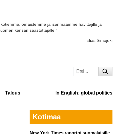
kotiemme, omaistemme ja isänmaamme hävittäjille ja
 Suomen kansan saastuttajalle."
Elias Simojoki
Talous
In English: global politics
Kotimaa
New York Times raportoi suomalaisille