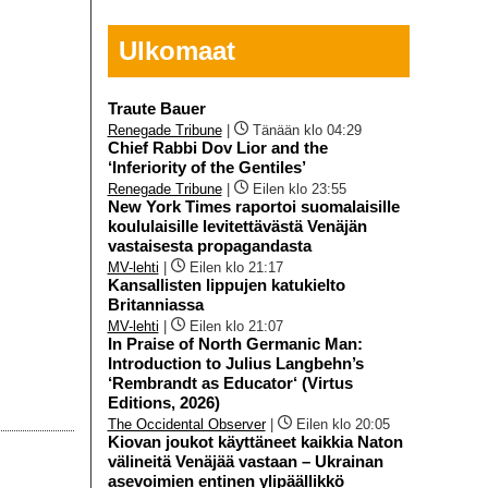
Ulkomaat
Traute Bauer
Renegade Tribune
|
Tänään klo 04:29
Chief Rabbi Dov Lior and the
‘Inferiority of the Gentiles’
Renegade Tribune
|
Eilen klo 23:55
New York Times raportoi suomalaisille
koululaisille levitettävästä Venäjän
vastaisesta propagandasta
MV-lehti
|
Eilen klo 21:17
Kansallisten lippujen katukielto
Britanniassa
MV-lehti
|
Eilen klo 21:07
In Praise of North Germanic Man:
Introduction to Julius Langbehn’s
‘Rembrandt as Educator‘ (Virtus
Editions, 2026)
The Occidental Observer
|
Eilen klo 20:05
Kiovan joukot käyttäneet kaikkia Naton
välineitä Venäjää vastaan – Ukrainan
asevoimien entinen ylipäällikkö