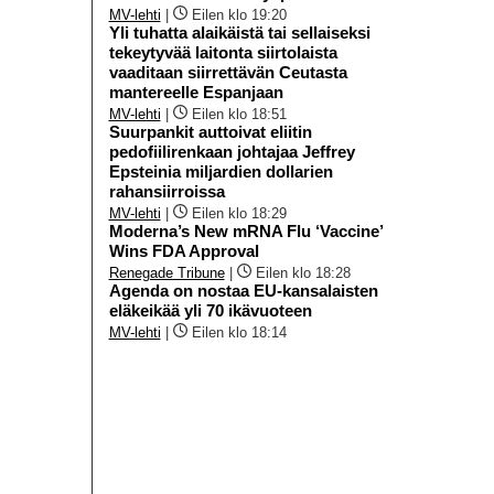
MV-lehti
|
Eilen klo 19:20
Yli tuhatta alaikäistä tai sellaiseksi
tekeytyvää laitonta siirtolaista
vaaditaan siirrettävän Ceutasta
mantereelle Espanjaan
MV-lehti
|
Eilen klo 18:51
Suurpankit auttoivat eliitin
pedofiilirenkaan johtajaa Jeffrey
Epsteinia miljardien dollarien
rahansiirroissa
MV-lehti
|
Eilen klo 18:29
Moderna’s New mRNA Flu ‘Vaccine’
Wins FDA Approval
Renegade Tribune
|
Eilen klo 18:28
Agenda on nostaa EU-kansalaisten
eläkeikää yli 70 ikävuoteen
MV-lehti
|
Eilen klo 18:14