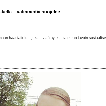
kellä – valtamedia suojelee
amaan haastattelun, joka leviää nyt kulovalkean tavoin sosiaalis