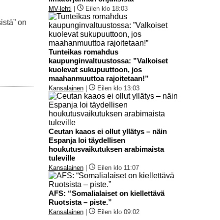
MV-lehti
|
Eilen klo 18:03
istä” on
Tunteikas romahdus
kaupunginvaltuustossa: ”Valkoiset
kuolevat sukupuuttoon, jos
maahanmuuttoa rajoitetaan!”
Kansalainen
|
Eilen klo 13:03
Ceutan kaaos ei ollut yllätys – näin
Espanja loi täydellisen
houkutusvaikutuksen arabimaista
tuleville
Kansalainen
|
Eilen klo 11:07
AFS: “Somalialaiset on kiellettävä
Ruotsista – piste.”
Kansalainen
|
Eilen klo 09:02