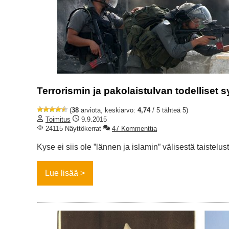
Terrorismin ja pakolaistulvan todelliset sy
(
38
arviota, keskiarvo:
4,74
/ 5 tähteä 5)
Toimitus
9.9.2015
24115 Näyttökerrat
47 Kommenttia
Kyse ei siis ole ”lännen ja islamin” välisestä taistelu
Lue lisää