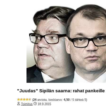
”Juudas” Sipilän saarna: rahat pankeill
(
24
arviota, keskiarvo:
4,50
/ 5 tähteä 5)
Toimitus
18.9.2015