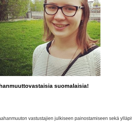
aahanmuuttovastaisia suomalaisia!
maahanmuuton vastustajien julkiseen painostamiseen sekä ylläp