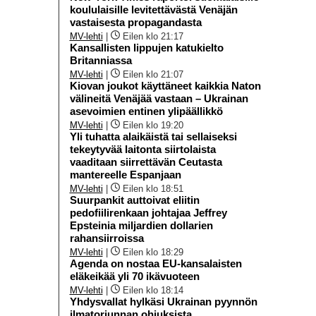
koululaisille levitettävästä Venäjän
vastaisesta propagandasta
MV-lehti
|
Eilen klo 21:17
Kansallisten lippujen katukielto
Britanniassa
MV-lehti
|
Eilen klo 21:07
Kiovan joukot käyttäneet kaikkia Naton
välineitä Venäjää vastaan – Ukrainan
asevoimien entinen ylipäällikkö
MV-lehti
|
Eilen klo 19:20
Yli tuhatta alaikäistä tai sellaiseksi
tekeytyvää laitonta siirtolaista
vaaditaan siirrettävän Ceutasta
mantereelle Espanjaan
MV-lehti
|
Eilen klo 18:51
Suurpankit auttoivat eliitin
pedofiilirenkaan johtajaa Jeffrey
Epsteinia miljardien dollarien
rahansiirroissa
MV-lehti
|
Eilen klo 18:29
Agenda on nostaa EU-kansalaisten
eläkeikää yli 70 ikävuoteen
MV-lehti
|
Eilen klo 18:14
Yhdysvallat hylkäsi Ukrainan pyynnön
ilmatorjunnan ohjuksista