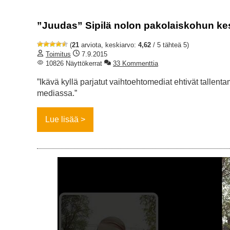
”Juudas” Sipilä nolon pakolaiskohun kes
(
21
arviota, keskiarvo:
4,62
/ 5 tähteä 5)
Toimitus
7.9.2015
10826 Näyttökerrat
33 Kommenttia
”Ikävä kyllä parjatut vaihtoehtomediat ehtivät tallent
mediassa.”
Lue lisää