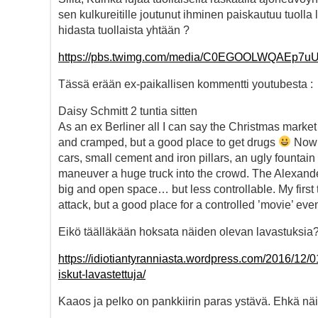
sen kulkureitille joutunut ihminen paiskautuu tuolla 
hidasta tuollaista yhtään ?
https://pbs.twimg.com/media/C0EGOOLWQAEp7uU
Tässä erään ex-paikallisen kommentti youtubesta :
Daisy Schmitt 2 tuntia sitten
As an ex Berliner all I can say the Christmas market o
and cramped, but a good place to get drugs
Now t
cars, small cement and iron pillars, an ugly fountain
maneuver a huge truck into the crowd. The Alexande
big and open space… but less controllable. My first 
attack, but a good place for a controlled ’movie’ even
Eikö täälläkään hoksata näiden olevan lavastuksia
https://idiotiantyranniasta.wordpress.com/2016/12/0
iskut-lavastettuja/
Kaaos ja pelko on pankkiirin paras ystävä. Ehkä näid