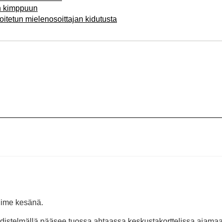
en kimppuun
doitetun mielenosoittajan kidutusta
viime kesänä.
yhdistelmällä pääsee tuossa ahtaassa keskustakorttelissa ajamaa