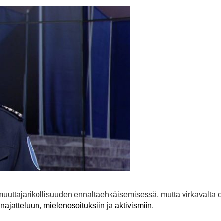
nmuuttajarikollisuuden ennaltaehkäisemisessä, mutta virkavalta 
inajatteluun
,
mielenosoituksiin
ja
aktivismiin
.