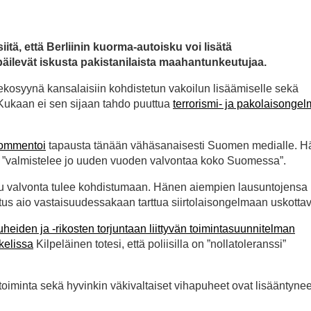
itä, että Berliinin kuorma-autoisku voi lisätä
päilevät iskusta pakistanilaista maahantunkeutujaa.
a tekosyynä kansalaisiin kohdistetun vakoilun lisäämiselle sekä
 Kukaan ei sen sijaan tahdo puuttua
terrorismi- ja pakolaisonge
ommentoi
tapausta tänään vähäsanaisesti Suomen medialle. 
si ”valmistelee jo uuden vuoden valvontaa koko Suomessa”.
ttu valvonta tulee kohdistumaan. Hänen aiempien lausuntojensa
litus aio vastaisuudessakaan tarttua siirtolaisongelmaan uskottav
heiden ja -rikosten torjuntaan liittyvän toimintasuunnitelman
kkelissa
Kilpeläinen totesi, että poliisilla on ”nollatoleranssi”
toiminta sekä hyvinkin väkivaltaiset vihapuheet ovat lisääntynee