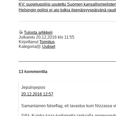
KV: suojelupoliisi usutettu Suomen kansallismielist
Helsingin poliisi ei aio tutkia itsenäisyyspäivänä rau
Tulosta artikkeli
Julkaistu
20.12.2016 klo 11:55
Kirjoittanut
Toimitus
Kategoria(t):
Uutiset
13 kommenttia
Jepulisjepsis
20.12.2016 12:57
Samanlainen falseflag, eli lavastus kuin Nizzassa 
Sillä, Kuinka lujaa tuollaisella raskaalla ajoneuvo