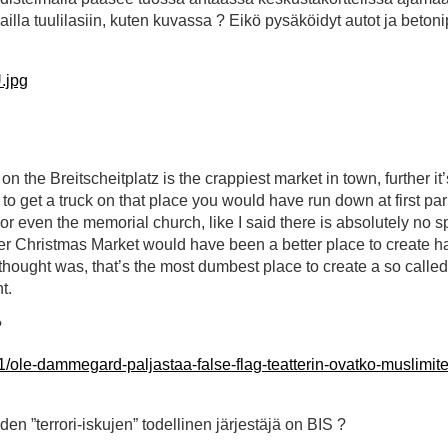
lailla tuulilasiin, kuten kuvassa ? Eikö pysäköidyt autot ja beton
.jpg
n the Breitscheitplatz is the crappiest market in town, further it
o get a truck on that place you would have run down at first pa
 or even the memorial church, like I said there is absolutely no s
r Christmas Market would have been a better place to create hav
thought was, that’s the most dumbest place to create a so called 
t.
?
1/ole-dammegard-paljastaa-false-flag-teatterin-ovatko-muslimiter
en ”terrori-iskujen” todellinen järjestäjä on BIS ?