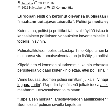
Toimitus
20.12.2016
3425 Näyttökerrat
13 Kommenttia
Euroopan eliitti on kertonut olevansa huolissaan si
”maahanmuuttajavastaisuutta”. Poliisi ja media e
Kuten aina, poliisi ja poliitikot tahtovat käyttää isku
kansalaisten poliittisten vapauksien kaventamiselle.
todellisiin syihin
.
Poliisihallituksen poliisitarkastaja Timo Kilpeläinen
k
mukaansa viranomaisvalvontaa on jo lisätty, ja polii
Kilpeläinen ei kommentoi tarkemmin, keihin tehoste
perusteella voidaan kuitenkin olettaa, ettei poliisihal
Viime kuussa Suomen poliisi nimittäin julkaisi ”
vihapu
loppuraportin
”. Raportin kylkiäisenä julkaistussa
arti
maahanmuuttovastaiseen toimintaan.
”Kilpeläisen mukaan järjestäytyneiden ääriliikkeiden 
Suomessa,” poliisin sivuilla kirjoitettiin.