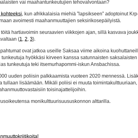
omalaisten vai maahantunkeutujien tehovalvontaan?
 kohteeksi
, kun afrikkalaisia miehiä ”lapsikseen” adoptoinut Krp
tamaan avoimesti maahanmuuttajien seksirikosepäilyistä.
töitä hartiavoimin seuraavien viikkojen ajan, sillä kasvava jouk
valtaan (
1
,
2
,
3
).
 tapahtumat ovat jatkoa useille Saksaa viime aikoina kuohuttaneil
en tunkeutuja hyökkäsi kirveen kanssa satunnaisten saksalaisten
as tunkeutuja teki itsemurhapommi-iskun Ansbachissa.
000 uuden poliisin palkkaamista vuoteen 2020 mennessä. Lisäk
la tullaan lisäämään. Mikäli poliisi ei muuta toimintakulttuuriaan,
anmuuttovastaisiin toisinajattelijoihin.
usoikeutensa monikulttuurisuususkonnon alttarilla.
muuttokriitikoita!