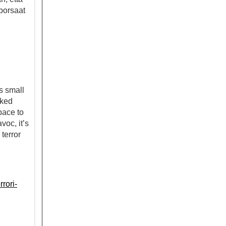
iporsaat
’s small
rked
pace to
oc, it’s
terror
rori-