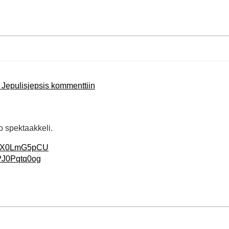
 Jepulisjepsis kommenttiin
o spektaakkeli.
=azX0LmG5pCU
PJ0Pqtq0og