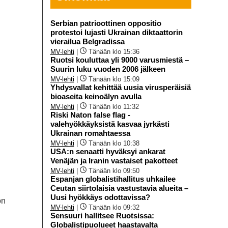
Serbian patrioottinen oppositio
protestoi lujasti Ukrainan diktaattorin
vierailua Belgradissa
MV-lehti
|
Tänään klo 15:36
Ruotsi kouluttaa yli 9000 varusmiestä –
Suurin luku vuoden 2006 jälkeen
MV-lehti
|
Tänään klo 15:09
Yhdysvallat kehittää uusia virusperäisiä
bioaseita keinoälyn avulla
MV-lehti
|
Tänään klo 11:32
Riski Naton false flag -
valehyökkäyksistä kasvaa jyrkästi
Ukrainan romahtaessa
MV-lehti
|
Tänään klo 10:38
USA:n senaatti hyväksyi ankarat
Venäjän ja Iranin vastaiset pakotteet
MV-lehti
|
Tänään klo 09:50
Espanjan globalistihallitus uhkailee
Ceutan siirtolaisia vastustavia alueita –
Uusi hyökkäys odottavissa?
on
MV-lehti
|
Tänään klo 09:32
Sensuuri hallitsee Ruotsissa:
Globalistipuolueet haastavalta