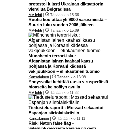
protestoi lujasti Ukrainan diktaattorin
vierailua Belgradissa
MV-lehti
|
Tänään klo 15:36
Ruotsi kouluttaa yli 9000 varusmiestä –
Suurin luku vuoden 2006 jälkeen
MV-lehti
|
Tänään klo 15:09
Münchenin terrori-isku:
Afganistanilainen kaahasi kaasu
pohjassa ja Koraani kädessä
väkijoukkoon – elinkautinen tuomio
Kansalainen
|
Tänään klo 13:08
Yhdysvallat kehittää uusia virusperäisiä
bioaseita keinoälyn avulla
MV-lehti
|
Tänään klo 11:32
Tiedusteluraportti: Mossad sekaantui
Espanjan siirtolaiskriisiin
Kansalainen
|
Tänään klo 11:11
Riski Naton false flag -
valehyökkäyksistä kasvaa jyrkästi