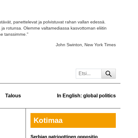
stävät, panettelevat ja polvistuvat rahan vallan edessä.
ja rotunsa. Olemme valtamediassa kasvottoman eliitin
 me tanssimme."
John Swinton, New York Times
Talous
In English: global politics
Kotimaa
Serbian patrioottinen oppositio