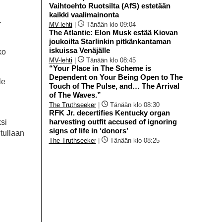
Vaihtoehto Ruotsilta (AfS) estetään
kaikki vaalimainonta
-
MV-lehti
|
Tänään klo 09:04
The Atlantic: Elon Musk estää Kiovan
joukoilta Starlinkin pitkänkantaman
iskuissa Venäjälle
ko
MV-lehti
|
Tänään klo 08:45
“Your Place in The Scheme is
Dependent on Your Being Open to The
le
Touch of The Pulse, and… The Arrival
of The Waves.”
The Truthseeker
|
Tänään klo 08:30
RFK Jr. decertifies Kentucky organ
harvesting outfit accused of ignoring
si
signs of life in ‘donors’
 tullaan
The Truthseeker
|
Tänään klo 08:25