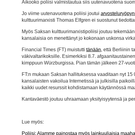
Aikooko poliisi valmistautua siis uutenavuotena su
Jo viime uutenavuotena poliisi joutui
arvosteluryöpyn
kulttuurimarxisti Thomas Elfgren ei suostunut tiedot
Myös Saksan kulttuurimarxistipoliisi joutuu tekemään 
kansalaisia on menettänyt jo kokonaan uskonsa virka
Financial Times (FT) muistutti
tänään
, että Berliinin
väkivaltarikoksille. Esimerkiksi 8.7. afgaanitaustain
kimppuun Würzburgissa. Pian tämän jälkeen 27-vuoti
FT:n mukaan Saksan hallituksessa vaaditaan nyt 15 
kansalaisten vakoilua Internetissä ja julkisilla paikoil
kaikki uudet resurssit kohdistamaan käytännössä maah
Kantaväestö joutuu uhraamaan yksityisyytensä ja per
Lue myös:
Poliisi: Alamme painostaa myös lainkuuliaisia maahan