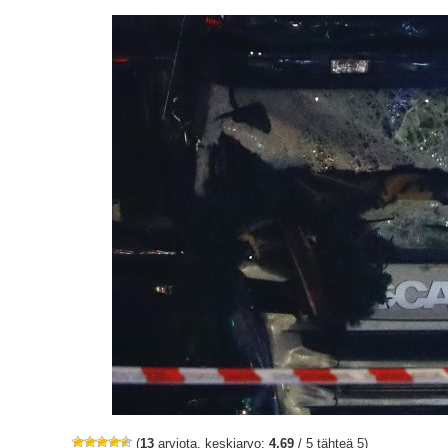
(
13
arviota, keskiarvo:
4,69
/ 5 tähteä 5)