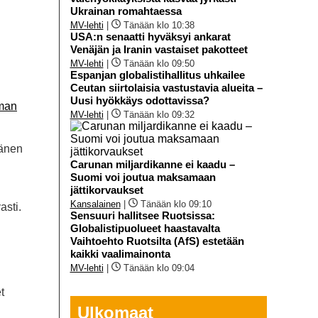
Ukrainan romahtaessa
MV-lehti
|
Tänään klo 10:38
USA:n senaatti hyväksyi ankarat
Venäjän ja Iranin vastaiset pakotteet
MV-lehti
|
Tänään klo 09:50
Espanjan globalistihallitus uhkailee
Ceutan siirtolaisia vastustavia alueita –
Uusi hyökkäys odottavissa?
lman
MV-lehti
|
Tänään klo 09:32
Hänen
Carunan miljardikanne ei kaadu –
Suomi voi joutua maksamaan
jättikorvaukset
Kansalainen
|
Tänään klo 09:10
asti.
Sensuuri hallitsee Ruotsissa:
Globalistipuolueet haastavalta
Vaihtoehto Ruotsilta (AfS) estetään
kaikki vaalimainonta
MV-lehti
|
Tänään klo 09:04
t
Ulkomaat