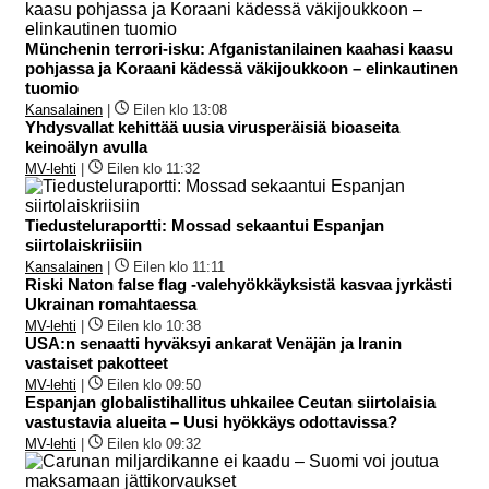
Münchenin terrori-isku: Afganistanilainen kaahasi kaasu
pohjassa ja Koraani kädessä väkijoukkoon – elinkautinen
tuomio
Kansalainen
|
Eilen klo 13:08
Yhdysvallat kehittää uusia virusperäisiä bioaseita
keinoälyn avulla
MV-lehti
|
Eilen klo 11:32
Tiedusteluraportti: Mossad sekaantui Espanjan
siirtolaiskriisiin
Kansalainen
|
Eilen klo 11:11
Riski Naton false flag -valehyökkäyksistä kasvaa jyrkästi
Ukrainan romahtaessa
MV-lehti
|
Eilen klo 10:38
USA:n senaatti hyväksyi ankarat Venäjän ja Iranin
vastaiset pakotteet
MV-lehti
|
Eilen klo 09:50
Espanjan globalistihallitus uhkailee Ceutan siirtolaisia
vastustavia alueita – Uusi hyökkäys odottavissa?
MV-lehti
|
Eilen klo 09:32