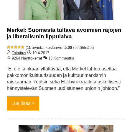
Merkel: Suomesta tultava avoimien rajojen
ja liberalismin lippulaiva
(
11
arviota, keskiarvo:
5,00
/ 5 tähteä 5)
Toimitus
10.4.2017
9264 Näyttökerrat
13 Kommenttia
”Ei ole lainkaan yllättävää, että Merkel tahtoo asettaa
pakkomonikulttuurisuuden ja kulttuurimarxismin
raiskaaman Ruotsin sekä EU-byrokraatteja uskollisesti
hännystelevän Suomen uudistuneen unionin johtoon.”
Lue lisää