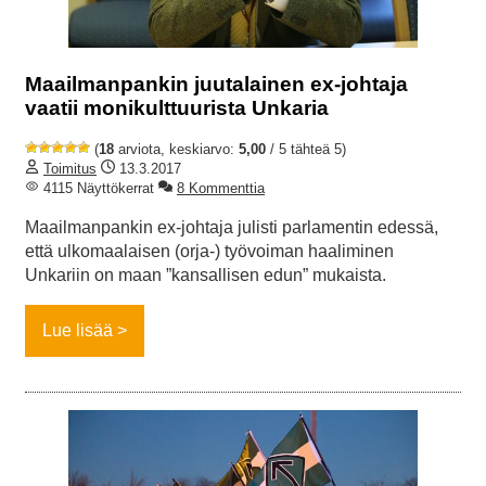
Maailmanpankin juutalainen ex-johtaja
vaatii monikulttuurista Unkaria
(
18
arviota, keskiarvo:
5,00
/ 5 tähteä 5)
Toimitus
13.3.2017
4115 Näyttökerrat
8 Kommenttia
Maailmanpankin ex-johtaja julisti parlamentin edessä,
että ulkomaalaisen (orja-) työvoiman haaliminen
Unkariin on maan ”kansallisen edun” mukaista.
Lue lisää