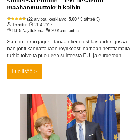
suhteesta euroon – teki pesäeron
maahanmuuttokriitikoihin
(
22
arviota, keskiarvo:
5,00
/ 5 tähteä 5)
Toimitus
21.4.2017
8315 Näyttökerrat
20 Kommenttia
Sampo Terho järjesti tänään tiedotustilaisuuden, jossa
hän johti kannattajiaan röyhkeästi harhaan herättämällä
turhia toiveita puolueen suhteesta EU- ja euroeroon.
Lue lisää