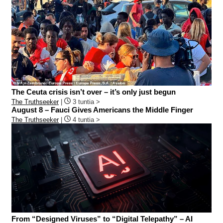
The Ceuta crisis isn’t over – it’s only just begun
The Truthseeker
|
3 tuntia >
August 8 – Fauci Gives Americans the Middle Finger
The Truthseeker
|
4 tuntia >
From “Designed Viruses” to “Digital Telepathy” – AI