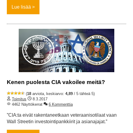
Lue lisää
Kenen puolesta CIA vakoilee meitä?
(
18
arviota, keskiarvo:
4,89
/ 5 tähteä 5)
Toimitus
8.3.2017
4462 Näyttökerrat
6 Kommenttia
”CIA:ta eivät rakentaneetkaan veteraanisotilaat vaan
Wall Streetin investointipankkiirit ja asianajajat.”