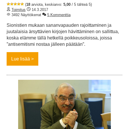
(
18
arviota, keskiarvo:
5,00
/ 5 tähteä 5)
Toimitus
14.3.2017
3492 Näyttökerrat
5 Kommenttia
Sionistien mukaan sananvapauden rajoittaminen ja
juutalaisia ärsyttävien kirjojen hävittäminen on sallittua,
koska elämme tällä hetkellä poikkeusoloissa, joissa
”antisemitismi nostaa jälleen päätään”.
Lue lisää