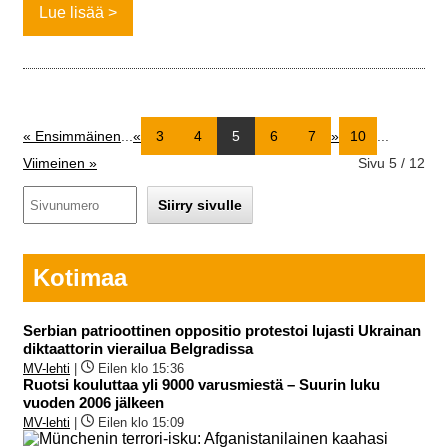
Lue lisää
« Ensimmäinen
...
«
3
4
5
6
7
»
10
...
Viimeinen »
Sivu 5 / 12
Kotimaa
Serbian patrioottinen oppositio protestoi lujasti Ukrainan
diktaattorin vierailua Belgradissa
MV-lehti
|
Eilen klo 15:36
Ruotsi kouluttaa yli 9000 varusmiestä – Suurin luku
vuoden 2006 jälkeen
MV-lehti
|
Eilen klo 15:09