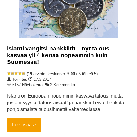
Islanti vangitsi pankkiirit – nyt talous
kasvaa yli 4 kertaa nopeammin kuin
Suomessa!
(
19
arviota, keskiarvo:
5,00
/ 5 tähteä 5)
Toimitus
17.3.2017
5157 Näyttökerrat
2 Kommenttia
Islanti on Euroopan nopeimmin kasvava talous, mutta
jostain syystä ”talousviisaat” ja pankkiirit eivät hehkuta
pohjoismaista talousihmettä valtamediassa.
Lue lisää