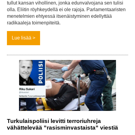
tullut kansan vihollinen, jonka edunvalvojana sen tulisi
olla. Eliitin röyhkeydellä ei ole rajoja. Parlamentaaristen
menetelmien ehtyessä itsenäistyminen edellyttää
radikaaleja toimenpiteitä.
Lue lisää
Turkulaispoliisi levitti terroriuhreja
vähättelevää ”rasisminvastaista” viestiä