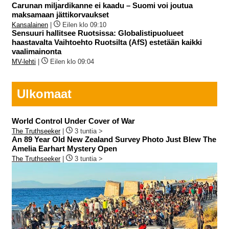
Carunan miljardikanne ei kaadu – Suomi voi joutua
maksamaan jättikorvaukset
Kansalainen
|
Eilen klo 09:10
Sensuuri hallitsee Ruotsissa: Globalistipuolueet
haastavalta Vaihtoehto Ruotsilta (AfS) estetään kaikki
vaalimainonta
MV-lehti
|
Eilen klo 09:04
Ulkomaat
World Control Under Cover of War
The Truthseeker
|
3 tuntia >
An 89 Year Old New Zealand Survey Photo Just Blew The
Amelia Earhart Mystery Open
The Truthseeker
|
3 tuntia >