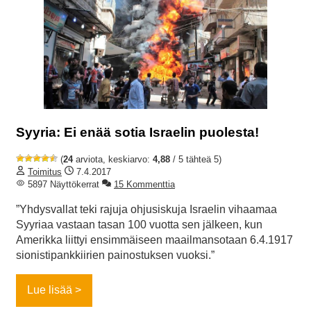
Syyria: Ei enää sotia Israelin puolesta!
(
24
arviota, keskiarvo:
4,88
/ 5 tähteä 5)
Toimitus
7.4.2017
5897 Näyttökerrat
15 Kommenttia
”Yhdysvallat teki rajuja ohjusiskuja Israelin vihaamaa
Syyriaa vastaan tasan 100 vuotta sen jälkeen, kun
Amerikka liittyi ensimmäiseen maailmansotaan 6.4.1917
sionistipankkiirien painostuksen vuoksi.”
Lue lisää