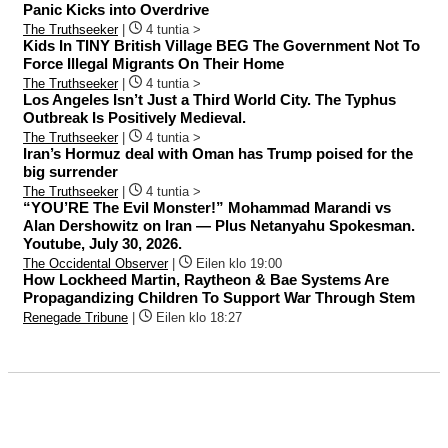
Panic Kicks into Overdrive
The Truthseeker
|
4 tuntia >
Kids In TINY British Village BEG The Government Not To
Force Illegal Migrants On Their Home
The Truthseeker
|
4 tuntia >
Los Angeles Isn’t Just a Third World City. The Typhus
Outbreak Is Positively Medieval.
The Truthseeker
|
4 tuntia >
Iran’s Hormuz deal with Oman has Trump poised for the
big surrender
The Truthseeker
|
4 tuntia >
“YOU’RE The Evil Monster!” Mohammad Marandi vs
Alan Dershowitz on Iran — Plus Netanyahu Spokesman.
Youtube, July 30, 2026.
The Occidental Observer
|
Eilen klo 19:00
How Lockheed Martin, Raytheon & Bae Systems Are
Propagandizing Children To Support War Through Stem
Renegade Tribune
|
Eilen klo 18:27