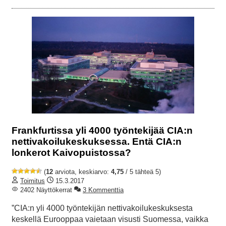
Frankfurtissa yli 4000 työntekijää CIA:n
nettivakoilukeskuksessa. Entä CIA:n
lonkerot Kaivopuistossa?
(
12
arviota, keskiarvo:
4,75
/ 5 tähteä 5)
Toimitus
15.3.2017
2402 Näyttökerrat
3 Kommenttia
”CIA:n yli 4000 työntekijän nettivakoilukeskuksesta
keskellä Eurooppaa vaietaan visusti Suomessa, vaikka