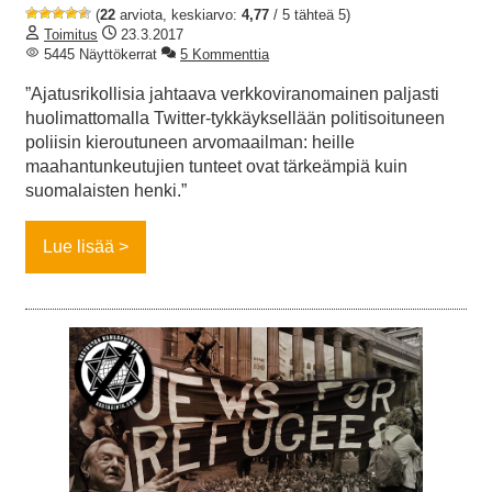
(
22
arviota, keskiarvo:
4,77
/ 5 tähteä 5)
Toimitus
23.3.2017
5445 Näyttökerrat
5 Kommenttia
”Ajatusrikollisia jahtaava verkkoviranomainen paljasti
huolimattomalla Twitter-tykkäyksellään politisoituneen
poliisin kieroutuneen arvomaailman: heille
maahantunkeutujien tunteet ovat tärkeämpiä kuin
suomalaisten henki.”
Lue lisää