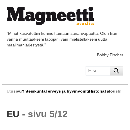
"Minut kasvatettiin kunnioittamaan sananvapautta. Olen liian
vanha muuttaakseni tapojani vain mielistelläkseni uutta
maailmanjärjestystä."
Bobby Fischer
Etusivu
Yhteiskunta
Terveys ja hyvinvointi
Historia
Talous
In Eng
EU
- sivu 5/12