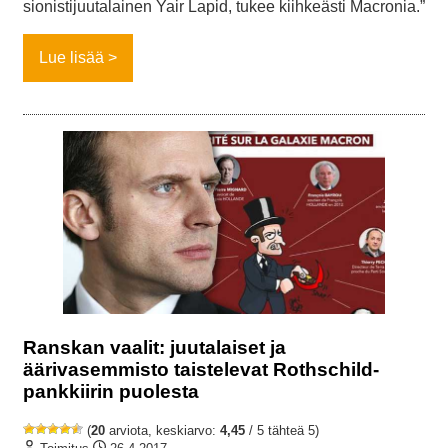
sionistijuutalainen Yair Lapid, tukee kiihkeästi Macronia.”
Lue lisää
Ranskan vaalit: juutalaiset ja
äärivasemmisto taistelevat Rothschild-
pankkiirin puolesta
(
20
arviota, keskiarvo:
4,45
/ 5 tähteä 5)