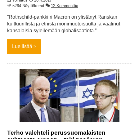
Toimitus
26.4.2017
5264 Näyttökerrat
12 Kommenttia
”Rothschild-pankkiiri Macron on ylistänyt Ranskan
kulttuurillista ja etnistä monimuotoisuutta ja vaatinut
kansalaisia syleilemään globalisaatiota.”
Lue lisää
Terho valehteli perussuomalaisten