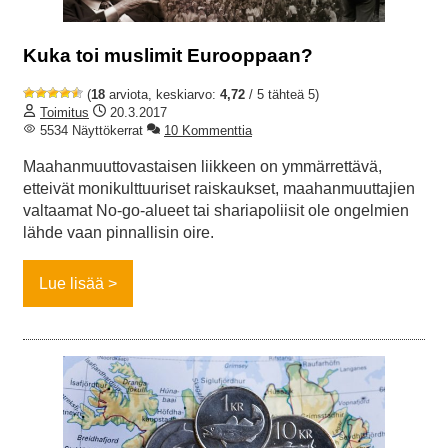
Kuka toi muslimit Eurooppaan?
(
18
arviota, keskiarvo:
4,72
/ 5 tähteä 5)
Toimitus
20.3.2017
5534 Näyttökerrat
10 Kommenttia
Maahanmuuttovastaisen liikkeen on ymmärrettävä,
etteivät monikulttuuriset raiskaukset, maahanmuuttajien
valtaamat No-go-alueet tai shariapoliisit ole ongelmien
lähde vaan pinnallisin oire.
Lue lisää