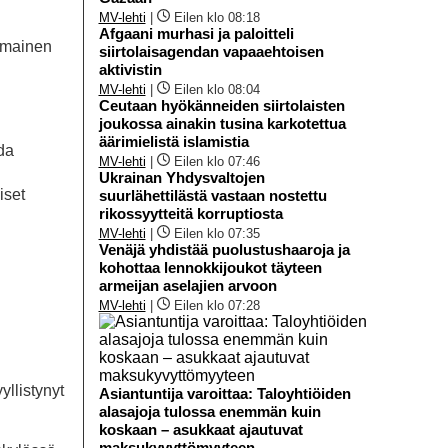
MV-lehti
|
Eilen klo 08:18
Afgaani murhasi ja paloitteli
mmainen
siirtolaisagendan vapaaehtoisen
aktivistin
MV-lehti
|
Eilen klo 08:04
Ceutaan hyökänneiden siirtolaisten
joukossa ainakin tusina karkotettua
äärimielistä islamistia
da
MV-lehti
|
Eilen klo 07:46
Ukrainan Yhdysvaltojen
iset
suurlähettilästä vastaan nostettu
rikossyytteitä korruptiosta
MV-lehti
|
Eilen klo 07:35
Venäjä yhdistää puolustushaaroja ja
kohottaa lennokkijoukot täyteen
armeijan aselajien arvoon
MV-lehti
|
Eilen klo 07:28
yllistynyt
Asiantuntija varoittaa: Taloyhtiöiden
alasajoja tulossa enemmän kuin
koskaan – asukkaat ajautuvat
maksukyvyttömyyteen