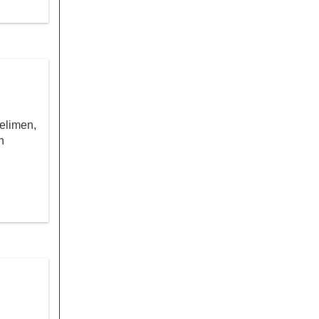
elimen,
n