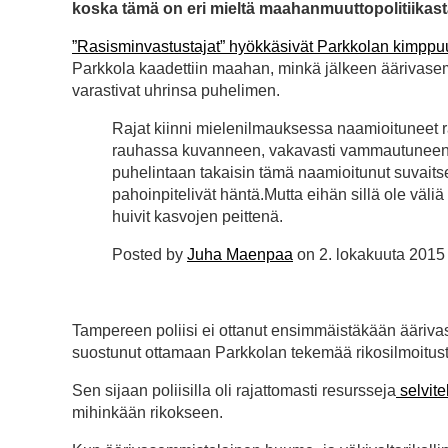
koska tämä on eri mieltä maahanmuuttopolitiikast
”Rasisminvastustajat” hyökkäsivät Parkkolan kimppu
Parkkola kaadettiin maahan, minkä jälkeen äärivasem
varastivat uhrinsa puhelimen.
Rajat kiinni mielenilmauksessa naamioituneet ra
rauhassa kuvanneen, vakavasti vammautuneen 
puhelintaan takaisin tämä naamioitunut suvait
pahoinpitelivät häntä.Mutta eihän sillä ole väli
huivit kasvojen peittenä.
Posted by
Juha Maenpaa
on 2. lokakuuta 2015
Tampereen poliisi ei ottanut ensimmäistäkään äärivas
suostunut ottamaan Parkkolan tekemää rikosilmoitus
Sen sijaan poliisilla oli rajattomasti resursseja
selvite
mihinkään rikokseen.