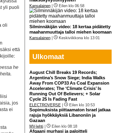
kylässä
Kansalainen
|
Eilen klo 06:58
 yli puoli
 oli
Silminnäkijän video: 18 kertaa pidätetty
maahanmuuttaja talloi miehen koomaan
Kansalainen
|
Keskiviikkona klo 13:01
n
säksi että
Ulkomaat
ijoille:
ueessa he
August Chill Breaks 19 Records;
heita.
Argentina’s Snow Siege; India Walks
Away From COP33 As Coal Expansion
Accelerates; The ‘Climate Crisis’ Is
Running Out Of Believers; + Solar
iisi
Cycle 25 Is Fading Fast
isia, jos
ELECTROVERSE
|
Eilen klo 10:53
asta ei
Sopimuksista piittaamaton Israel jatkaa
rajuja hyökkäyksiä Libanoniin ja
Gazaan
MV-lehti
|
Eilen klo 08:18
esta
Afgaani murhasi ja paloitteli