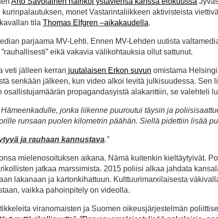
inen
Arto Savolainen häiriköi ystäviensä kanssa elokuussa
Jyväs
rinpalautuksen, monet Vastarintaliikkeen aktivisteista viettivät
avallan tila
Thomas Elfgren –aikakaudella
.
amedian parjaama MV-Lehti. Ennen MV-Lehden uutista valtamedia
rauhallisesti” eikä vakavia välikohtauksia ollut sattunut.
 veti jälleen kerran
juutalaisen Erkon suvun
omistama Helsingi
tä senkään jälkeen, kun video alkoi levitä julkisuudessa. Sen li
sallistujamäärän propagandasyistä alakanttiin, se valehteli luk
 Hämeenkadulle, jonka liikenne puuroutui täysin ja poliisisaatt
ille runsaan puolen kilometrin päähän. Siellä pidettiin lisää pu
äytyvä ja rauhaan kannustava
.”
nsa mielenosoituksen aikana. Nämä kuitenkin kieltäytyivät. Pol
rikollisten jatkaa marssimista. 2015 poliisi alkaa jahdata kansala
an lakanaan ja kartonkihattuun. Kulttuurimarxilaisesta väkivall
taan, vaikka pahoinpitely on videolla.
rtikkeleita viranomaisten ja Suomen oikeusjärjestelmän poliittis