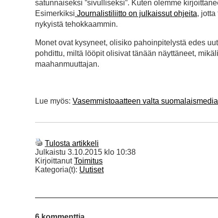
satunnaiseksi ”sivulliseksi”. Kuten olemme kirjoittan
Esimerkiksi
Journalistiliitto on julkaissut ohjeita
, jott
nykyistä tehokkaammin.
Monet ovat kysyneet, olisiko pahoinpitelystä edes uut
pohdittu, miltä lööpit olisivat tänään näyttäneet, mikä
maahanmuuttajan.
Lue myös:
Vasemmistoaatteen valta suomalaismedi
Tulosta artikkeli
Julkaistu
3.10.2015 klo 10:38
Kirjoittanut
Toimitus
Kategoria(t):
Uutiset
6 kommenttia