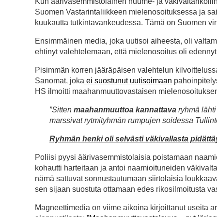
Kun äärivasemmistolainen huume- ja väkivaltarikoll
Suomen Vastarintaliikkeen mielenosoituksessa ja sai ku
kuukautta tutkintavankeudessa. Tämä on Suomen virk
Ensimmäinen media, joka uutisoi aiheesta, oli valt
ehtinyt valehtelemaan, että mielenosoitus oli edennyt ”
Pisimmän korren jääräpäisen valehtelun kilvoittelussa
Sanomat, joka
ei suostunut uutisoimaan
pahoinpitelys
HS ilmoitti maahanmuuttovastaisen mielenosoituksen o
”Sitten
maahanmuuttoa kannattava
ryhmä lähti
marssivat rytmityhmän rumpujen soidessa Tullintor
Ryhmän henki oli selvästi väkivallasta pidätt
Poliisi pyysi äärivasemmistolaisia poistamaan naamio
kohautti harteitaan ja antoi naamioituneiden väkivalta
nämä sattuvat sonnustautumaan siirtolaisia loukkaava
sen sijaan suostuta ottamaan edes rikosilmoitusta vas
Magneettimedia on viime aikoina kirjoittanut useita a