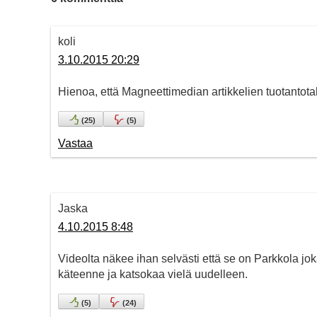
koli
3.10.2015 20:29
Hienoa, että Magneettimedian artikkelien tuotantotah
(
25
)
(
5
)
Vastaa
Jaska
4.10.2015 8:48
Videolta näkee ihan selvästi että se on Parkkola jo
käteenne ja katsokaa vielä uudelleen.
(
5
)
(
24
)