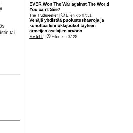
.
EVER Won The War against The World
ia
You can’t See?”
The Truthseeker
|
Eilen klo 07:31
Venäjä yhdistää puolustushaaroja ja
kohottaa lennokkijoukot täyteen
yös
armeijan aselajien arvoon
stin tai
MV-lehti
|
Eilen klo 07:28