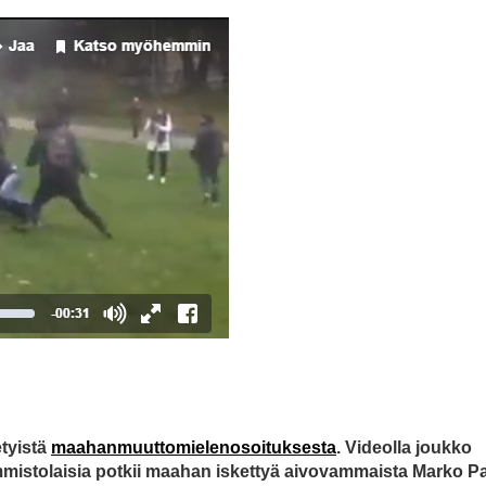
etyistä
maahanmuuttomielenosoituksesta
. Videolla joukko
mistolaisia potkii maahan iskettyä aivovammaista Marko Pa