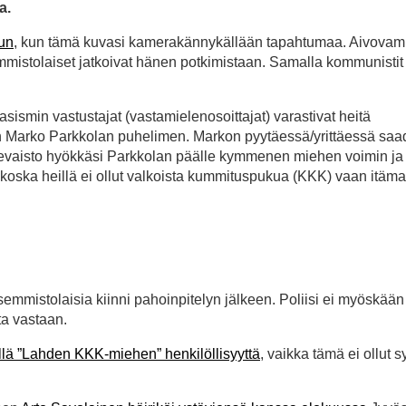
a.
un
, kun tämä kuvasi kamerakännykällään tapahtumaa. Aivova
mistolaiset jatkoivat hänen potkimistaan. Samalla kommunistit
sismin vastustajat (vastamielenosoittajat) varastivat heitä
Marko Parkkolan puhelimen. Markon pyytäessä/yrittäessä saa
sevaisto hyökkäsi Parkkolan päälle kymmenen miehen voimin ja
ä koska heillä ei ollut valkoista kummituspukua (KKK) vaan itäma
emmistolaisia kiinni pahoinpitelyn jälkeen. Poliisi ei myöskään
ta vastaan.
llä ”Lahden KKK-miehen” henkilöllisyyttä
, vaikka tämä ei ollut sy