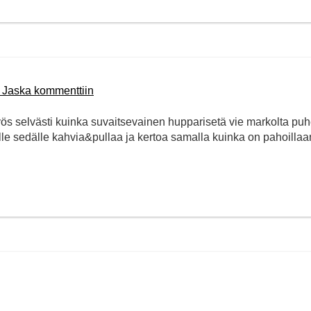
n Jaska kommenttiin
s selvästi kuinka suvaitsevainen hupparisetä vie markolta puh
ltille sedälle kahvia&pullaa ja kertoa samalla kuinka on pahoillaa