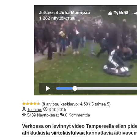
(
8
arviota, keskiarvo:
4,50
/ 5 tähteä 5)
Toimitus
3.10.2015
5439 Näyttökerrat
6 Kommenttia
Verkossa on levinnyt video Tampereella eilen pid
afrikkalaista siirtolaistulvaa
kannattavia äärivasem