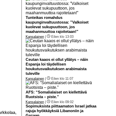
Tunteikas romahdus
kaupunginvaltuustossa: ”Valkoiset
kuolevat sukupuuttoon, jos
maahanmuuttoa rajoitetaan!”
Kansalainen
|
Eilen klo 13:03
Ceutan kaaos ei ollut yllätys – näin
Espanja loi täydellisen
houkutusvaikutuksen arabimaista
tuleville
Kansalainen
|
Eilen klo 11:07
AFS: “Somalialaiset on kiellettävä
Ruotsista – piste.”
Kansalainen
|
Eilen klo 09:02
Sopimuksista piittaamaton Israel jatkaa
rajuja hyökkäyksiä Libanoniin ja
rkkolaa,
Gazaan