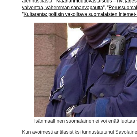
alennustilasta: ”
Maahanmuuttovastaisuus – nyt järjestä
valvontaa, vähemmän sananvapautta
”, ”
Perussuomalai
”
Kultaranta: poliisin vakoiltava suomalaisten Interne
Isänmaallinen suomalainen ei voi enää luottaa 
Kun avoimesti antifasistiksi tunnustautunut Savolai