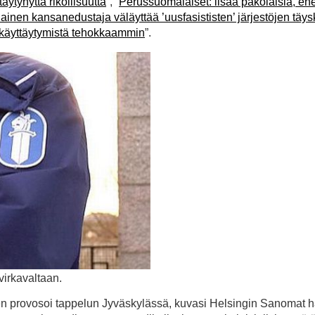
ytynyttä rikollisuutta
”, ”
Perussuomalaiset: lisää pakolaisia, 
nen kansanedustaja väläyttää ’uusfasististen’ järjestöjen täys
t-käyttäytymistä tehokkaammin
”.
virkavaltaan.
nen provosoi tappelun Jyväskylässä, kuvasi Helsingin Sanomat 