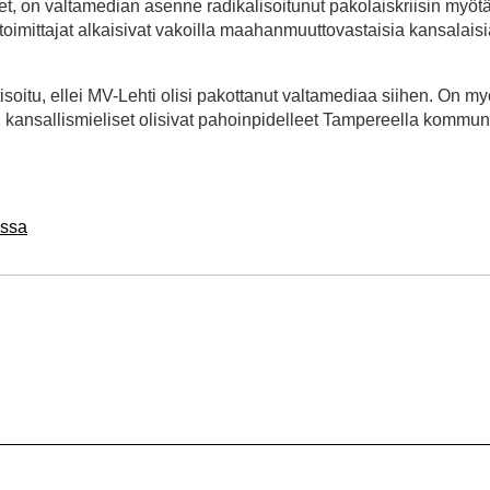
eet, on valtamedian asenne radikalisoitunut pakolaiskriisin myötä
a toimittajat alkaisivat vakoilla maahanmuuttovastaisia kansalais
isoitu, ellei MV-Lehti olisi pakottanut valtamediaa siihen. On m
li kansallismieliset olisivat pahoinpidelleet Tampereella kommuni
assa