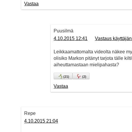
Vastaa
Puusilmä
4.10.2015 12:41
Vastaus käyttäjä
Leikkaamattomalta videolta näkee myö
olisiko Markon pitänyt tarjota tälle ki
aiheuttamastaan mielipahasta?
(
21
)
(
2
)
Vastaa
Repe
4.10.2015 21:04