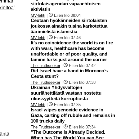
enemmän
siirtolaisagendan vapaaehtoisen
kieltoa
”,
aktivistin
MV-lehti
|
Eilen klo 08:04
Ceutaan hyökänneiden siirtolaisten
joukossa ainakin tusina karkotettua
äärimielistä islamistia
MV-lehti
|
Eilen klo 07:46
It’s no coincidence the world is on fire
with wars, healthcare has become
unaffordable or of poor quality, and
famine lurks just around the corner
The Truthseeker
|
Eilen klo 07:42
Did Israel have a hand in Morocco’s
Ceuta stunt?
The Truthseeker
|
Eilen klo 07:38
Ukrainan Yhdysvaltojen
suurlähettilästä vastaan nostettu
rikossyytteitä korruptiosta
MV-lehti
|
Eilen klo 07:35
Israel wipes genocide evidence in
Gaza, carting off rubble and remains in
100 trucks daily
The Truthseeker
|
Eilen klo 07:34
“The Outcome is Already Decided.
häntä
When has The World You can See