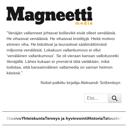
”Venäjän vallanneet johtavat bolševikit eivät olleet venäläisiä.
He vihasivat venäläisiä. He vihasivat kristittyjä. Heitä motivoi
etninen viha. He kiduttivat ja teurastivat säälimättömästi
miljoonia venäläisiä. Lokakuun vallankumous ei ollut
'venäläinen vallankumous'. Se oli vieraan kansan valloitusretki
Venäjällä. Lähes kukaan ei ymmärrä tätä vieläkään, mikä
todistaa, että kansainvälinen valtamedia on saman heimon
käsissä.”
Nobel-palkittu kirjailija Aleksandr Solženitsyn.
Etusivu
Yhteiskunta
Terveys ja hyvinvointi
Historia
Talous
In Eng