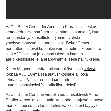
AJC:n Belfer Center for American Pluralism –keskus
kertoo
edustavansa ”perustavanlaatuisia arvoja”, kuten
”eri etnisten ja kansallisten ryhmien välistä
yhteisymmärrystä ja kunnioitusta”. Belfer Centerin
periaatteet pätevät kuitenkin vain Israelin ulkopuolella,
sillä AJC osoittaa jatkuvasti tukeaan Israelin
äärioikeistolaiselle ja arabivihamieliselle hallitukselle.
Kuten Magneettimedian oikeudenkäynnissä
selvisi
,
lobbaa AJC EU-maissa ajatusrikoslakeja, jotka
leimaisivat Palestiina-solidaarisuuden
juutalaisvastaiseksi ”viharikollisuudeksi”.
AJC:n Belfer Centerin videolla juutalaisaktivisti Anne
Shaffer kertoo, miksi juutalaiset lobbausjärjestöt tahtovat
monikulttuurisuutta länsimaihin, vaikka Israel täytyykin
puhdistaa ei-juutalaisista
.