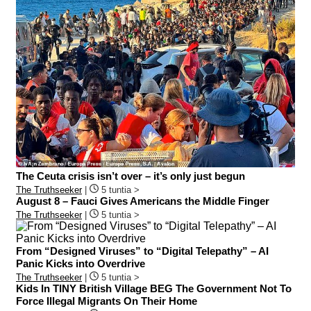
The Ceuta crisis isn’t over – it’s only just begun
The Truthseeker
|
5 tuntia >
August 8 – Fauci Gives Americans the Middle Finger
The Truthseeker
|
5 tuntia >
From “Designed Viruses” to “Digital Telepathy” – AI
Panic Kicks into Overdrive
The Truthseeker
|
5 tuntia >
Kids In TINY British Village BEG The Government Not To
Force Illegal Migrants On Their Home