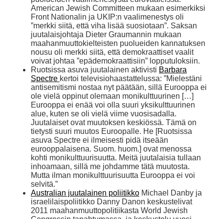
American Jewish Committeen mukaan esimerkiksi
Front Nationalin ja UKIP:n vaalimenestys oli
”merkki siitä, että viha lisää suosiotaan”. Saksan
juutalaisjohtaja Dieter Graumannin mukaan
maahanmuuttokielteisten puolueiden kannatuksen
nousu oli merkki siitä, että demokraattiset vaalit
voivat johtaa ”epädemokraattisiin” lopputuloksiin.
Ruotsissa asuva juutalainen aktivisti
Barbara
Spectre
kertoi televisiohaastattelussa: ”Mielestäni
antisemitismi nostaa nyt päätään, sillä Eurooppa ei
ole vielä oppinut olemaan monikulttuurinen […]
Eurooppa ei enää voi olla suuri yksikulttuurinen
alue, kuten se oli vielä viime vuosisadalla.
Juutalaiset ovat muutoksen keskiössä. Tämä on
tietysti suuri muutos Euroopalle. He [Ruotsissa
asuva Spectre ei ilmeisesti pidä itseään
eurooppalaisena. Suom. huom.] ovat menossa
kohti monikulttuurisuutta. Meitä juutalaisia tullaan
inhoamaan, sillä me johdamme tätä muutosta.
Mutta ilman monikulttuurisuutta Eurooppa ei voi
selvitä.”
Australian juutalainen poliitikko
Michael Danby ja
israelilaispoliitikko Danny Danon keskustelivat
2011 maahanmuuttopolitiikasta World Jewish