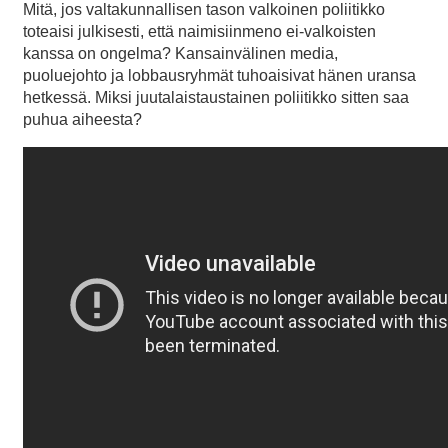
Mitä, jos valtakunnallisen tason valkoinen poliitikko
toteaisi julkisesti, että naimisiinmeno ei-valkoisten
kanssa on ongelma? Kansainvälinen media,
puoluejohto ja lobbausryhmät tuhoaisivat hänen uransa
hetkessä. Miksi juutalaistaustainen poliitikko sitten saa
puhua aiheesta?