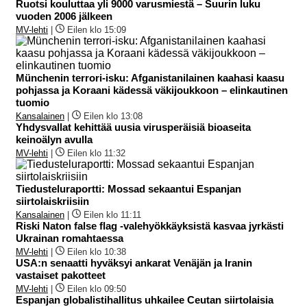
Ruotsi kouluttaa yli 9000 varusmiestä – Suurin luku
vuoden 2006 jälkeen
MV-lehti
|
Eilen klo 15:09
Münchenin terrori-isku: Afganistanilainen kaahasi kaasu
pohjassa ja Koraani kädessä väkijoukkoon – elinkautinen
tuomio
Kansalainen
|
Eilen klo 13:08
Yhdysvallat kehittää uusia virusperäisiä bioaseita
keinoälyn avulla
MV-lehti
|
Eilen klo 11:32
Tiedusteluraportti: Mossad sekaantui Espanjan
siirtolaiskriisiin
Kansalainen
|
Eilen klo 11:11
Riski Naton false flag -valehyökkäyksistä kasvaa jyrkästi
Ukrainan romahtaessa
MV-lehti
|
Eilen klo 10:38
USA:n senaatti hyväksyi ankarat Venäjän ja Iranin
vastaiset pakotteet
MV-lehti
|
Eilen klo 09:50
Espanjan globalistihallitus uhkailee Ceutan siirtolaisia