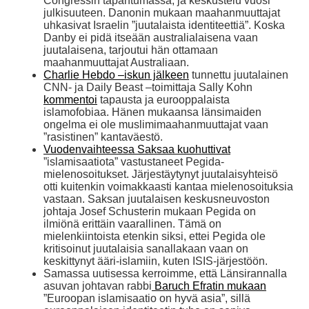
Congressin tapahtumassa, ja keskustelu vuosi
julkisuuteen. Danonin mukaan maahanmuuttajat
uhkasivat Israelin ”juutalaista identiteettiä”. Koska
Danby ei pidä itseään australialaisena vaan
juutalaisena, tarjoutui hän ottamaan
maahanmuuttajat Australiaan.
Charlie Hebdo –iskun jälkeen
tunnettu juutalainen
CNN- ja Daily Beast –toimittaja Sally Kohn
kommentoi
tapausta ja eurooppalaista
islamofobiaa. Hänen mukaansa länsimaiden
ongelma ei ole muslimimaahanmuuttajat vaan
”rasistinen” kantaväestö.
Vuodenvaihteessa Saksaa kuohuttivat
”islamisaatiota” vastustaneet Pegida-
mielenosoitukset. Järjestäytynyt juutalaisyhteisö
otti kuitenkin voimakkaasti kantaa mielenosoituksia
vastaan. Saksan juutalaisen keskusneuvoston
johtaja Josef Schusterin mukaan Pegida on
ilmiönä erittäin vaarallinen. Tämä on
mielenkiintoista etenkin siksi, ettei Pegida ole
kritisoinut juutalaisia sanallakaan vaan on
keskittynyt ääri-islamiin, kuten ISIS-järjestöön.
Samassa uutisessa kerroimme, että Länsirannalla
asuvan johtavan rabbi
Baruch Efratin mukaan
”Euroopan islamisaatio on hyvä asia”, sillä