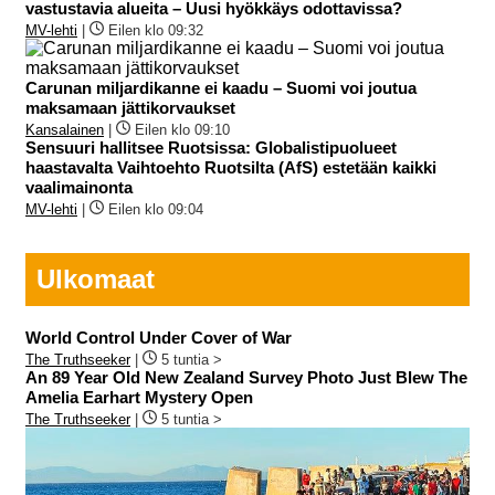
vastustavia alueita – Uusi hyökkäys odottavissa?
MV-lehti
|
Eilen klo 09:32
Carunan miljardikanne ei kaadu – Suomi voi joutua
maksamaan jättikorvaukset
Kansalainen
|
Eilen klo 09:10
Sensuuri hallitsee Ruotsissa: Globalistipuolueet
haastavalta Vaihtoehto Ruotsilta (AfS) estetään kaikki
vaalimainonta
MV-lehti
|
Eilen klo 09:04
Ulkomaat
World Control Under Cover of War
The Truthseeker
|
5 tuntia >
An 89 Year Old New Zealand Survey Photo Just Blew The
Amelia Earhart Mystery Open
The Truthseeker
|
5 tuntia >