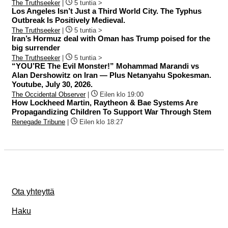
The Truthseeker
|
5 tuntia >
Los Angeles Isn’t Just a Third World City. The Typhus
Outbreak Is Positively Medieval.
The Truthseeker
|
5 tuntia >
Iran’s Hormuz deal with Oman has Trump poised for the
big surrender
The Truthseeker
|
5 tuntia >
“YOU’RE The Evil Monster!” Mohammad Marandi vs
Alan Dershowitz on Iran — Plus Netanyahu Spokesman.
Youtube, July 30, 2026.
The Occidental Observer
|
Eilen klo 19:00
How Lockheed Martin, Raytheon & Bae Systems Are
Propagandizing Children To Support War Through Stem
Renegade Tribune
|
Eilen klo 18:27
Ota yhteyttä
Haku