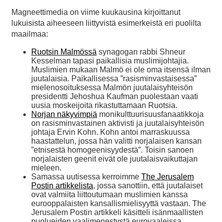
Magneettimedia on viime kuukausina kirjoittanut
lukuisista aiheeseen liittyvistä esimerkeistä eri puolilta
maailmaa:
Ruotsin Malmössä
synagogan rabbi Shneur
Kesselman tapasi paikallisia muslimijohtajia.
Muslimien mukaan Malmö ei ole oma itsensä ilman
juutalaisia. Paikallisessa ”rasisminvastaisessa”
mielenosoituksessa Malmön juutalaisyhteisön
presidentti Jehoshua Kaufman puolestaan vaati
uusia moskeijoita rikastuttamaan Ruotsia.
Norjan näkyvimpiä
monikulttuurisuusfanaatikkoja
on rasisminvastainen aktivisti ja juutalaisyhteisön
johtaja Ervin Kohn. Kohn antoi marraskuussa
haastattelun, jossa hän valitti norjalaisen kansan
”etnisestä homogeenisyydestä”. Toisin sanoen
norjalaisten geenit eivät ole juutalaisvaikuttajan
mieleen.
Samassa uutisessa kerroimme
The Jerusalem
Postin artikkelista
, jossa sanottiin, että juutalaiset
ovat valmiita liittoutumaan muslimien kanssa
eurooppalaisten kansallismielisyyttä vastaan. The
Jerusalem Postin artikkeli käsitteli isänmaallisten
puolueiden vaalimenestystä eurovaaleissa.