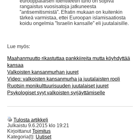
eurooppalaisen identiteetin tuho on sopiva
rangaistus vuosisatoja jatkuneesta
”antisemitismistä”. Efratin mukaan on kuitenkin
tärkeä varmistaa, ettei Euroopan islamisaatiosta
koidu ongelmia ”Israelin kansalle” eli juutalaisille.
Lue myös:
Maahanmuutto rikastuttaa pankkiireita mutta köyhdyttää
kansaa
Valkoisten kansanmurhan juuret
Video: valkoisten kansanmurha ja juutalaisten rooli
Ruotsin monikulttuurisuuden juutalaiset juuret
Psykologiset syyt valkoisten syrjäyttämiselle
Tulosta artikkeli
Julkaistu
9.6.2015 klo 19:21
Kirjoittanut
Toimitus
Kategoria(t):
Uutiset