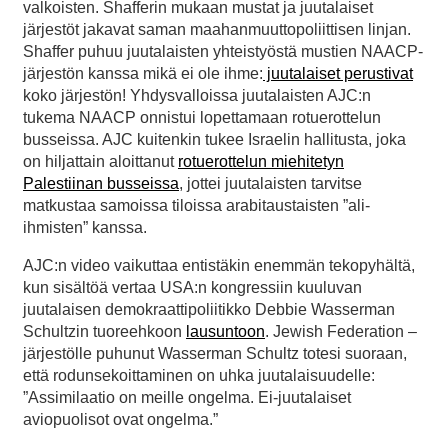
valkoisten. Shafferin mukaan mustat ja juutalaiset
järjestöt jakavat saman maahanmuuttopoliittisen linjan.
Shaffer puhuu juutalaisten yhteistyöstä mustien NAACP-
järjestön kanssa mikä ei ole ihme:
juutalaiset perustivat
koko järjestön! Yhdysvalloissa juutalaisten AJC:n
tukema NAACP onnistui lopettamaan rotuerottelun
busseissa. AJC kuitenkin tukee Israelin hallitusta, joka
on hiljattain aloittanut
rotuerottelun miehitetyn
Palestiinan busseissa
, jottei juutalaisten tarvitse
matkustaa samoissa tiloissa arabitaustaisten ”ali-
ihmisten” kanssa.
AJC:n video vaikuttaa entistäkin enemmän tekopyhältä,
kun sisältöä vertaa USA:n kongressiin kuuluvan
juutalaisen demokraattipoliitikko Debbie Wasserman
Schultzin tuoreehkoon
lausuntoon
. Jewish Federation –
järjestölle puhunut Wasserman Schultz totesi suoraan,
että rodunsekoittaminen on uhka juutalaisuudelle:
”Assimilaatio on meille ongelma. Ei-juutalaiset
aviopuolisot ovat ongelma.”