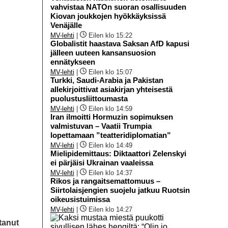
vahvistaa NATOn suoran osallisuuden
Kiovan joukkojen hyökkäyksissä
Venäjälle
MV-lehti
|
Eilen klo 15:22
Globalistit haastava Saksan AfD kapusi
jälleen uuteen kansansuosion
ennätykseen
MV-lehti
|
Eilen klo 15:07
Turkki, Saudi-Arabia ja Pakistan
allekirjoittivat asiakirjan yhteisestä
puolustusliittoumasta
MV-lehti
|
Eilen klo 14:59
Iran ilmoitti Hormuzin sopimuksen
valmistuvan – Vaatii Trumpia
lopettamaan ”teatteridiplomatian”
MV-lehti
|
Eilen klo 14:49
Mielipidemittaus: Diktaattori Zelenskyi
ei pärjäisi Ukrainan vaaleissa
MV-lehti
|
Eilen klo 14:37
Rikos ja rangaitsemattomuus –
Siirtolaisjengien suojelu jatkuu Ruotsin
oikeusistuimissa
MV-lehti
|
Eilen klo 14:27
tanut