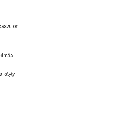
nkasvu on
erimää
a käyty