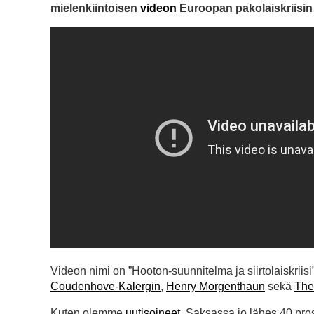
mielenkiintoisen
videon
Euroopan pakolaiskriisin s
Videon nimi on ”Hooton-suunnitelma ja siirtolaiskri
Coudenhove-Kalergin
,
Henry Morgenthaun
sekä
The
Kuten olemme
uutisoineet
, Saksassa jo lähes 40 pro