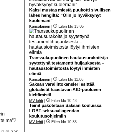
Kaksi mustaa miestä puukotti sivullisen
lähes hengiltä: “Olin jo hyväksynyt
kuolemani”
Kansalainen
|
Eilen klo 13:05
Transsukupuolinen hautausurakoitsija
syytettynä testamenttihuijauksesta –
hautaustoimistosta löytyi ihmisten
elimiä
Kansalainen
|
Eilen klo 11:06
Saksan varaliittokansleri esittää
globalistit haastavan AfD-puolueen
kieltämistä
MV-lehti
|
Eilen klo 10:43
Teinit pakotetaan Saksan kouluissa
LGBT-seksuaaliagendan
ein
koulutusohjelmiin
itelma”?
MV-lehti
|
Eilen klo 10:33
ia ollaan