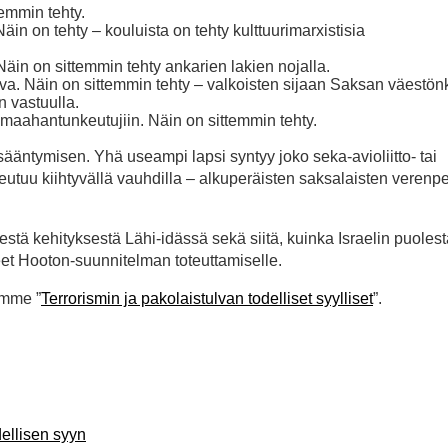
emmin tehty.
in on tehty – kouluista on tehty kulttuurimarxistisia
äin on sittemmin tehty ankarien lakien nojalla.
va. Näin on sittemmin tehty – valkoisten sijaan Saksan väestö
 vastuulla.
 maahantunkeutujiin. Näin on sittemmin tehty.
sääntymisen. Yhä useampi lapsi syntyy joko seka-avioliitto- tai
utuu kiihtyvällä vauhdilla – alkuperäisten saksalaisten verenp
estä kehityksestä Lähi-idässä sekä siitä, kuinka Israelin puolest
teet Hooton-suunnitelman toteuttamiselle.
amme ”
Terrorismin ja pakolaistulvan todelliset syylliset
”.
dellisen syyn