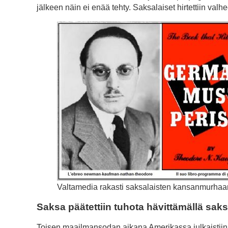
jälkeen näin ei enää tehty. Saksalaiset hirtettiin val
Valtamedia rakasti saksalaisten kansanmurhaan 
Saksa päätettiin tuhota hävittämällä sak
Toisen maailmansodan aikana Amerikassa julkaistiin 