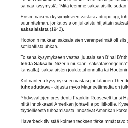
samaa kysymystä: ”Mitä teemme saksalaisille sodan 
Ensimmäisenä kysymykseen vastasi antropologi, toht
suunnitelman, jonka osia on julkaistu hiljattain saksak
saksalaisista
(1943).
Hootonin mukaan saksalaisten verenperimää oli siis j
sotilaallista uhkaa.
Toisena kysymykseen vastasi juutalaisen B’nai B’rith –
tehdä Saksalle
. Nizerin mukaan ”saksalaisongelma” voi
kansalla), saksalaisten joukkotuhonnalla tai Hootoni
Kolmantena kysymykseen vastasi juutalainen Theod
tuhouduttava
–kirjasta myös Magneettimedia on jul
Yhdysvaltojen presidentti Franklin Roosevelt tunsi H
niitä innokkaasti Amerikan johtaville poliitikoille. Ky
täydellisestä tuhoamisesta innostivat Amerikan korkei
Haverbeck tiivistää kolmen teoksen tärkeimmät tavoit