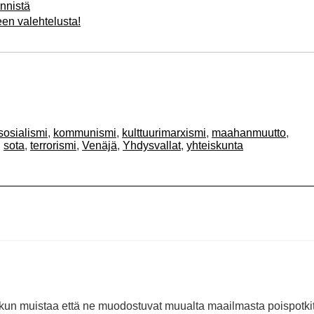
nnistä
en valehtelusta!
sosialismi
,
kommunismi
,
kulttuurimarxismi
,
maahanmuutto
,
,
sota
,
terrorismi
,
Venäjä
,
Yhdysvallat
,
yhteiskunta
 kun muistaa että ne muodostuvat muualta maailmasta poispotki