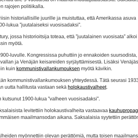
rajojen politiikalla.
in historiallisille juurille ja muistuttaa, että Amerikassa asuva
900-lukua ”juutalaiseksi vuosisadaksi”.
, jossa historioitsija toteaa, että ”juutalainen vuosisata” alko
sin myötä.
a 1900-luvulle. Kongressissa puhuttiin jo ennakoiden suursodista
allan ja Venäjän keisareiden syrjäyttämisestä. Lisäksi Venäjäs
iin kuin
kommunistivallankumouksen
myötä kävikin.
enäjän kommunistivallankumouksen yhteydessä. Tätä seurasi 193
 uutta hallitusta vastaan sekä
holokaustivalheet
.
 kutsunut 1900-lukua ”valheen vuosisadaksi”.
salaisista levitettiin holokaustivalheita vastaavaa
kauhupropa
immäisen maailmansodan aikana. Saksalaisia syytettiin perättö
eiden myönnettiin olevan perättömiä, mutta toisen maailman