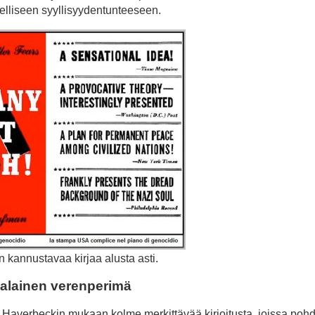
heelliseen syyllisyydentunteeseen.
kannustavaa kirjaa alusta asti.
salainen verenperimä
Haverbeckin mukaan kolme merkittävää kirjoitusta, joissa pohdi