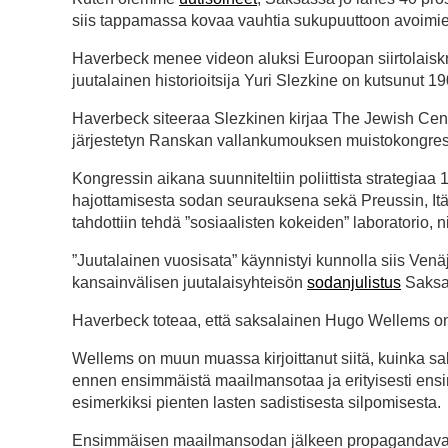
siis tappamassa kovaa vauhtia sukupuuttoon avoimien 
Haverbeck menee videon aluksi Euroopan siirtolaiskriis
juutalainen historioitsija Yuri Slezkine on kutsunut 1
Haverbeck siteeraa Slezkinen kirjaa The Jewish Century
järjestetyn Ranskan vallankumouksen muistokongres
Kongressin aikana suunniteltiin poliittista strategia
hajottamisesta sodan seurauksena sekä Preussin, Itäv
tahdottiin tehdä ”sosiaalisten kokeiden” laboratorio, n
”Juutalainen vuosisata” käynnistyi kunnolla siis V
kansainvälisen juutalaisyhteisön
sodanjulistus
Saksan
Haverbeck toteaa, että saksalainen Hugo Wellems on
Wellems on muun muassa kirjoittanut siitä, kuinka sak
ennen ensimmäistä maailmansotaa ja erityisesti ens
esimerkiksi pienten lasten sadistisesta silpomisesta.
Ensimmäisen maailmansodan jälkeen propagandavalh