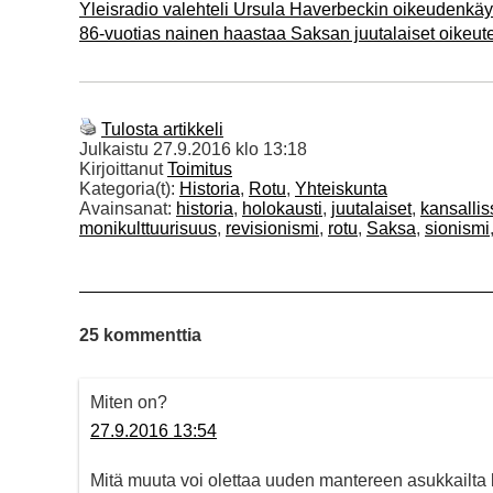
Yleisradio valehteli Ursula Haverbeckin oikeudenkäy
86-vuotias nainen haastaa Saksan juutalaiset oikeute
Tulosta artikkeli
Julkaistu
27.9.2016 klo 13:18
Kirjoittanut
Toimitus
Kategoria(t):
Historia
,
Rotu
,
Yhteiskunta
Avainsanat:
historia
,
holokausti
,
juutalaiset
,
kansallis
monikulttuurisuus
,
revisionismi
,
rotu
,
Saksa
,
sionismi
25 kommenttia
Miten on?
27.9.2016 13:54
Mitä muuta voi olettaa uuden mantereen asukkailta