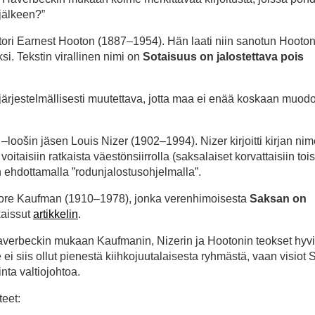
jälkeen?”
ori Earnest Hooton (1887–1954). Hän laati niin sanotun Hooton
si. Tekstin virallinen nimi on
Sotaisuus on jalostettava pois
ärjestelmällisesti muutettava, jotta maa ei enää koskaan muodo
loošin jäsen Louis Nizer (1902–1994). Nizer kirjoitti kirjan nim
taisiin ratkaista väestönsiirrolla (saksalaiset korvattaisiin tois
n ehdottamalla ”rodunjalostusohjelmalla”.
ore Kaufman (1910–1978), jonka verenhimoisesta
Saksan on
kaissut
artikkelin
.
averbeckin mukaan Kaufmanin, Nizerin ja Hootonin teokset hyvin 
se ei siis ollut pienestä kiihkojuutalaisesta ryhmästä, vaan visiot
nta valtiojohtoa.
teet: