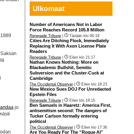
Ulkomaat
Number of Americans Not in Labor
Force Reaches Record 105.8 Million
i 1889
Renegade Tribune
|
Tänään klo 00:19
Cities Are Ditching Flock, Immediately
Replacing It With Axon License Plate
Readers
, Saksan
Renegade Tribune
|
Eilen klo 21:17
tä
Nathan Knows Nothing: More on
Blackademic Bullshit, Semitic
Subversion and the Cluster-Cuck at
3
Cambridge
The Occidental Observer
|
Eilen klo 18:23
New Mexico Sues DOJ For Unredacted
Epstein Files
Renegade Tribune
|
Eilen klo 18:15
Ben Samuels in Haaretz: America First,
gandaa
jo
antisemitism second: The dangers of
mästi
Tucker Carlson formally entering
politicsI
The Occidental Observer
|
Eilen klo 17:36
sodan
Are You Ready For The “Rogue AI”