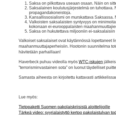
Saksa on pilkottava useaan osaan. Näin on sitt
Saksalainen koulutusjärjestelmä on tuhottava. Nä
propagandakoneistoja.
Kansallissosialismi on murskattava Saksassa. N
Valkoisten saksalaisten syntyvyys on minimoita
kokonaan ei-eurooppalaisten maahanmuuttajien
Saksa on hukutettava miljooniin ei-saksalaisiin
Valkoiset saksalaiset ovat käytännössä lopettaneet li
maahanmuuttajaperheisiin. Hootonin suunnitelma tote
hävitetään parhaillaan!
Haverbeck puhuu videolla myös
WTC-iskujen
jälkeis
”terrorisminvastainen sota” on luonut täydelliset puit
Samasta aiheesta on kirjoitettu kattavasti artikkeliss
Lue myös:
Tietopaketti Suomen pakolaiskriisistä aloittelijoille
Tärkeä video: syyrialaistyttö kertoo pakolaistulvan to