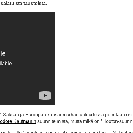
alatuista taustoista.
isi”. Saksan ja Euroopan kansanmurhan yhteydessä puhutaan us
odore Kaufmanin
suunnitelmista, mutta mikä on ”Hooton-suunn
senttia alle 5-vuotiaista on maahanmuuttajataustaisia. Saksalais