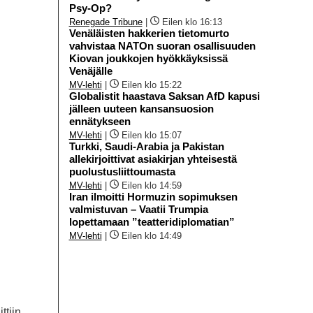
Psy-Op?
Renegade Tribune
|
Eilen klo 16:13
Venäläisten hakkerien tietomurto
vahvistaa NATOn suoran osallisuuden
Kiovan joukkojen hyökkäyksissä
Venäjälle
MV-lehti
|
Eilen klo 15:22
Globalistit haastava Saksan AfD kapusi
jälleen uuteen kansansuosion
ennätykseen
MV-lehti
|
Eilen klo 15:07
Turkki, Saudi-Arabia ja Pakistan
allekirjoittivat asiakirjan yhteisestä
puolustusliittoumasta
MV-lehti
|
Eilen klo 14:59
Iran ilmoitti Hormuzin sopimuksen
valmistuvan – Vaatii Trumpia
lopettamaan ”teatteridiplomatian”
MV-lehti
|
Eilen klo 14:49
ttiin