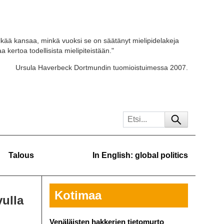
kää kansaa, minkä vuoksi se on säätänyt mielipidelakeja
 kertoa todellisista mielipiteistään."
Ursula Haverbeck Dortmundin tuomioistuimessa 2007.
Talous
In English: global politics
Kotimaa
vulla
Venäläisten hakkerien tietomurto