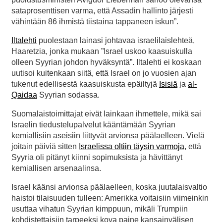
sataprosenttisen varma, että Assadin hallinto järjesti
vähintään 86 ihmistä tiistaina tappaneen iskun”.
Iltalehti
puolestaan lainasi johtavaa israelilaislehteä,
Haaretzia, jonka mukaan ”Israel uskoo kaasuiskulla
olleen Syyrian johdon hyväksyntä”. Iltalehti ei koskaan
uutisoi kuitenkaan siitä, että Israel on jo vuosien ajan
tukenut edellisestä kaasuiskusta epäiltyjä
Isisiä
ja
al-
Qaidaa
Syyrian sodassa.
Suomalaistoimittajat eivät lainkaan ihmettele, mikä sai
Israelin tiedustelupalvelut kääntämään Syyrian
kemiallisiin aseisiin liittyvät arvionsa päälaelleen. Vielä
joitain päiviä sitten
Israelissa oltiin täysin varmoja
, että
Syyria oli pitänyt kiinni sopimuksista ja hävittänyt
kemiallisen arsenaalinsa.
Israel käänsi arvionsa päälaelleen, koska juutalaisvaltio
haistoi tilaisuuden tulleen: Amerikka voitaisiin viimeinkin
usuttaa vihatun Syyrian kimppuun, mikäli Trumpiin
kohdistettaisiin tarpeeksi kova paine kansainvälisen