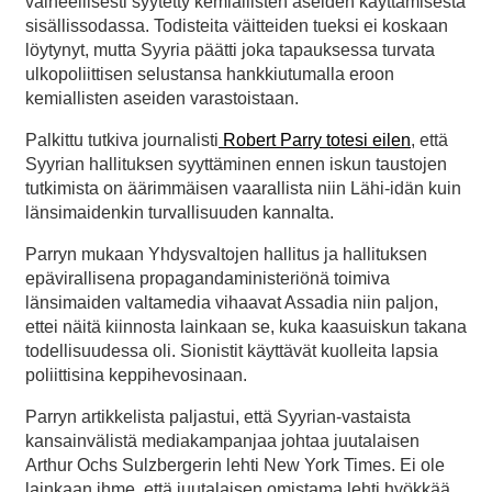
valheellisesti syytetty kemiallisten aseiden käyttämisestä
sisällissodassa. Todisteita väitteiden tueksi ei koskaan
löytynyt, mutta Syyria päätti joka tapauksessa turvata
ulkopoliittisen selustansa hankkiutumalla eroon
kemiallisten aseiden varastoistaan.
Palkittu tutkiva journalisti
Robert Parry totesi eilen
, että
Syyrian hallituksen syyttäminen ennen iskun taustojen
tutkimista on äärimmäisen vaarallista niin Lähi-idän kuin
länsimaidenkin turvallisuuden kannalta.
Parryn mukaan Yhdysvaltojen hallitus ja hallituksen
epävirallisena propagandaministeriönä toimiva
länsimaiden valtamedia vihaavat Assadia niin paljon,
ettei näitä kiinnosta lainkaan se, kuka kaasuiskun takana
todellisuudessa oli. Sionistit käyttävät kuolleita lapsia
poliittisina keppihevosinaan.
Parryn artikkelista paljastui, että Syyrian-vastaista
kansainvälistä mediakampanjaa johtaa juutalaisen
Arthur Ochs Sulzbergerin lehti New York Times. Ei ole
lainkaan ihme, että juutalaisen omistama lehti hyökkää