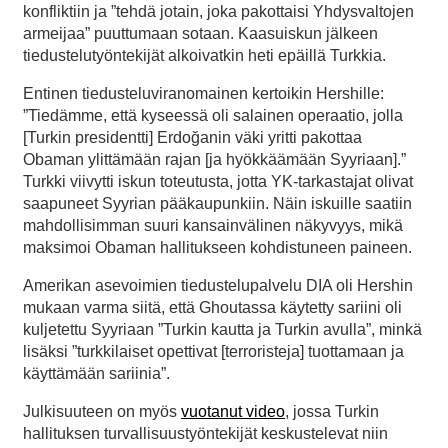
konfliktiin ja ”tehdä jotain, joka pakottaisi Yhdysvaltojen
armeijaa” puuttumaan sotaan. Kaasuiskun jälkeen
tiedustelutyöntekijät alkoivatkin heti epäillä Turkkia.
Entinen tiedusteluviranomainen kertoikin Hershille:
”Tiedämme, että kyseessä oli salainen operaatio, jolla
[Turkin presidentti] Erdoğanin väki yritti pakottaa
Obaman ylittämään rajan [ja hyökkäämään Syyriaan].”
Turkki viivytti iskun toteutusta, jotta YK-tarkastajat olivat
saapuneet Syyrian pääkaupunkiin. Näin iskuille saatiin
mahdollisimman suuri kansainvälinen näkyvyys, mikä
maksimoi Obaman hallitukseen kohdistuneen paineen.
Amerikan asevoimien tiedustelupalvelu DIA oli Hershin
mukaan varma siitä, että Ghoutassa käytetty sariini oli
kuljetettu Syyriaan ”Turkin kautta ja Turkin avulla”, minkä
lisäksi ”turkkilaiset opettivat [terroristeja] tuottamaan ja
käyttämään sariinia”.
Julkisuuteen on myös
vuotanut video
, jossa Turkin
hallituksen turvallisuustyöntekijät keskustelevat niin