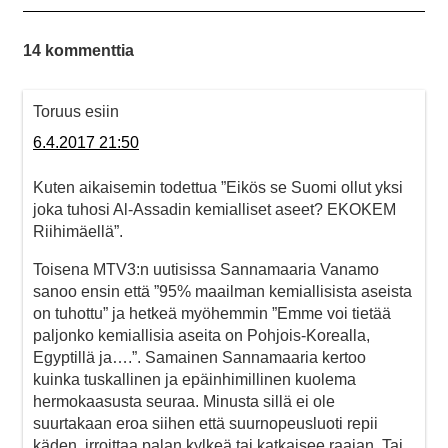
14 kommenttia
Toruus esiin
6.4.2017 21:50
Kuten aikaisemin todettua ”Eikös se Suomi ollut yksi
joka tuhosi Al-Assadin kemialliset aseet? EKOKEM
Riihimäellä”.
Toisena MTV3:n uutisissa Sannamaaria Vanamo
sanoo ensin että ”95% maailman kemiallisista aseista
on tuhottu” ja hetkeä myöhemmin ”Emme voi tietää
paljonko kemiallisia aseita on Pohjois-Korealla,
Egyptillä ja….”. Samainen Sannamaaria kertoo
kuinka tuskallinen ja epäinhimillinen kuolema
hermokaasusta seuraa. Minusta sillä ei ole
suurtakaan eroa siihen että suurnopeusluoti repii
käden, irroittaa palan kylkeä tai katkaisee raajan. Tai