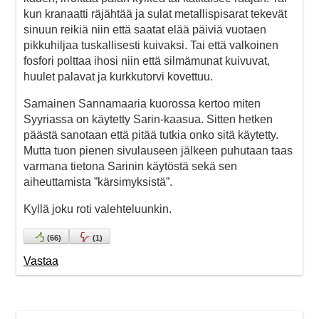
kun kranaatti räjähtää ja sulat metallispisarat tekevät
sinuun reikiä niin että saatat elää päiviä vuotaen
pikkuhiljaa tuskallisesti kuivaksi. Tai että valkoinen
fosfori polttaa ihosi niin että silmämunat kuivuvat,
huulet palavat ja kurkkutorvi kovettuu.
Samainen Sannamaaria kuorossa kertoo miten
Syyriassa on käytetty Sarin-kaasua. Sitten hetken
päästä sanotaan että pitää tutkia onko sitä käytetty.
Mutta tuon pienen sivulauseen jälkeen puhutaan taas
varmana tietona Sarinin käytöstä sekä sen
aiheuttamista ”kärsimyksistä”.
Kyllä joku roti valehteluunkin.
(
66
)
(
1
)
Vastaa