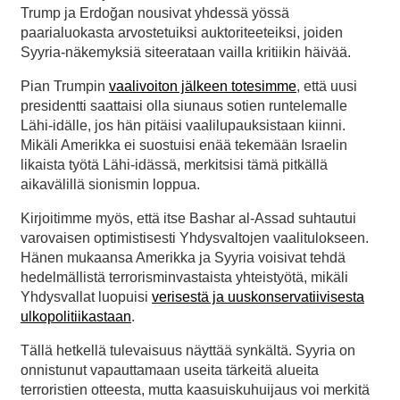
Trump ja Erdoğan nousivat yhdessä yössä
paarialuokasta arvostetuiksi auktoriteeteiksi, joiden
Syyria-näkemyksiä siteerataan vailla kritiikin häivää.
Pian Trumpin
vaalivoiton jälkeen totesimme
, että uusi
presidentti saattaisi olla siunaus sotien runtelemalle
Lähi-idälle, jos hän pitäisi vaalilupauksistaan kiinni.
Mikäli Amerikka ei suostuisi enää tekemään Israelin
likaista työtä Lähi-idässä, merkitsisi tämä pitkällä
aikavälillä sionismin loppua.
Kirjoitimme myös, että itse Bashar al-Assad suhtautui
varovaisen optimistisesti Yhdysvaltojen vaalitulokseen.
Hänen mukaansa Amerikka ja Syyria voisivat tehdä
hedelmällistä terrorisminvastaista yhteistyötä, mikäli
Yhdysvallat luopuisi
verisestä ja uuskonservatiivisesta
ulkopolitiikastaan
.
Tällä hetkellä tulevaisuus näyttää synkältä. Syyria on
onnistunut vapauttamaan useita tärkeitä alueita
terroristien otteesta, mutta kaasuiskuhuijaus voi merkitä