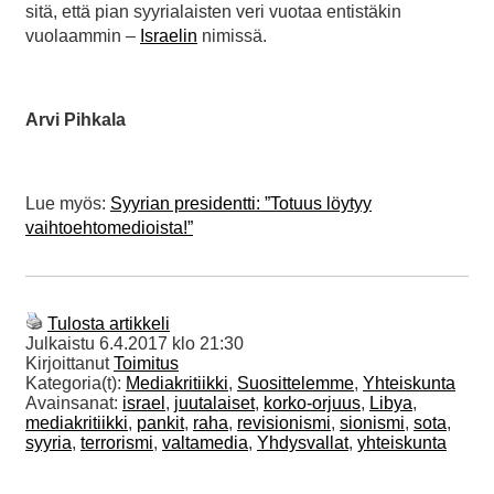
sitä, että pian syyrialaisten veri vuotaa entistäkin
vuolaammin –
Israelin
nimissä.
Arvi Pihkala
Lue myös:
Syyrian presidentti: ”Totuus löytyy
vaihtoehtomedioista!”
Tulosta artikkeli
Julkaistu
6.4.2017 klo 21:30
Kirjoittanut
Toimitus
Kategoria(t):
Mediakritiikki
,
Suosittelemme
,
Yhteiskunta
Avainsanat:
israel
,
juutalaiset
,
korko-orjuus
,
Libya
,
mediakritiikki
,
pankit
,
raha
,
revisionismi
,
sionismi
,
sota
,
syyria
,
terrorismi
,
valtamedia
,
Yhdysvallat
,
yhteiskunta