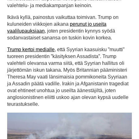
valehtelu- ja mediakampanjan keinoin.
Ikävä kyllä, painostus vaikuttaa toimivan. Trump on
kuluneiden viikkojen aikana
perunut jo useita
vaalilupauksiaan
, joten presidentin kynnys syödä
sodanvastaiset sanansa on tuskin kovin korkea.
Trump kertoi medialle
, että Syyrian kaasuisku ”muutti”
tuoreen presidentin ”käsityksen Assadista”. Trump
valehteli olevansa varma siitä, että Syyrian hallitus oli
järjettömän iskun takana. Myös Britannian pääministeri
Theresa May vaati länsimaisia pommikoneita Syyriaan
ja Assadin päätä vadille. Irakin ja Afganistanin tragediat
ovat ehtineet unohtua jo useilta äänestäjiltä, joten
anglosionistinen eliitti uskoo ajan olevan kypsä uudelle
teurastukselle.