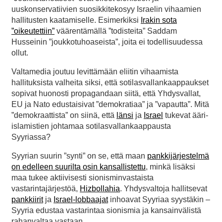
uuskonservatiivien suosikkitekosyy Israelin vihaamien
hallitusten kaatamiselle. Esimerkiksi
Irakin sota
”oikeutettiin”
väärentämällä ”todisteita” Saddam
Husseinin ”joukkotuhoaseista”, joita ei todellisuudessa
ollut.
Valtamedia joutuu levittämään eliitin vihaamista
hallituksista valheita siksi, että sotilasvallankaappaukset
sopivat huonosti propagandaan siitä, että Yhdysvallat,
EU ja Nato edustaisivat ”demokratiaa” ja ”vapautta”. Mitä
”demokraattista” on siinä, että
länsi
ja
Israel
tukevat ääri-
islamistien johtamaa sotilasvallankaappausta
Syyriassa?
Syyrian suurin ”synti” on se, että maan
pankkijärjestelmä
on edelleen suurilta osin kansallistettu
, minkä lisäksi
maa tukee aktiivisesti sionisminvastaista
vastarintajärjestöä,
Hizbollahia
. Yhdysvaltoja hallitsevat
pankkiirit
ja
Israel-lobbaajat
inhoavat Syyriaa syystäkin –
Syyria edustaa vastarintaa sionismia ja kansainvälistä
rahanvaltaa vastaan.