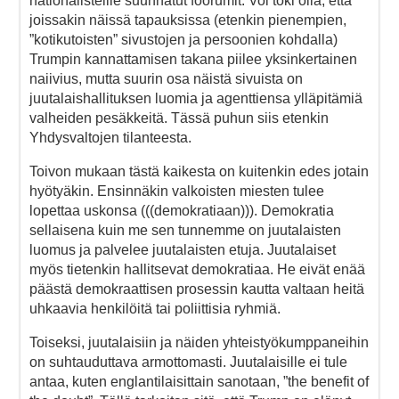
nationalisteille suunnatut foorumit. Voi toki olla, että
joissakin näissä tapauksissa (etenkin pienempien,
”kotikutoisten” sivustojen ja persoonien kohdalla)
Trumpin kannattamisen takana piilee yksinkertainen
naiivius, mutta suurin osa näistä sivuista on
juutalaishallituksen luomia ja agenttiensa ylläpitämiä
valheiden pesäkkeitä. Tässä puhun siis etenkin
Yhdysvaltojen tilanteesta.
Toivon mukaan tästä kaikesta on kuitenkin edes jotain
hyötyäkin. Ensinnäkin valkoisten miesten tulee
lopettaa uskonsa (((demokratiaan))). Demokratia
sellaisena kuin me sen tunnemme on juutalaisten
luomus ja palvelee juutalaisten etuja. Juutalaiset
myös tietenkin hallitsevat demokratiaa. He eivät enää
päästä demokraattisen prosessin kautta valtaan heitä
uhkaavia henkilöitä tai poliittisia ryhmiä.
Toiseksi, juutalaisiin ja näiden yhteistyökumppaneihin
on suhtauduttava armottomasti. Juutalaisille ei tule
antaa, kuten englantilaisittain sanotaan, ”the benefit of