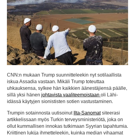
CNN:n mukaan Trump suunnitteleekin nyt sotilaallista
iskua Assadia vastaan. Mikäli Trump toteuttaa
uhkauksensa, sylkee hän kaikkien äänestäjiensä päälle,
sillä yksi hänen
johtavista vaaliteemoistaan
oli Lähi-
idässä käytyjen sionististen sotien vastustaminen.
Trumpin sotainnosta uutisoinut
Ilta-Sanomat
siteerasi
artikkelissaan myös Turkin terveysministeriötä, joka on
ollut kummallisen innokas tutkimaan Syyrian tapahtumia.
Kriittinen lukija ihmetteleekin, kuinka median vihaamat