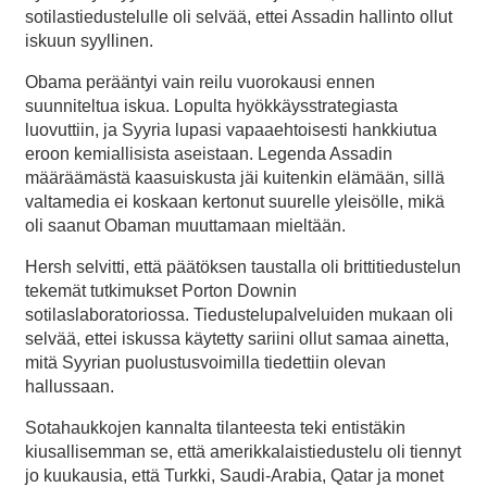
sotilastiedustelulle oli selvää, ettei Assadin hallinto ollut
iskuun syyllinen.
Obama perääntyi vain reilu vuorokausi ennen
suunniteltua iskua. Lopulta hyökkäysstrategiasta
luovuttiin, ja Syyria lupasi vapaaehtoisesti hankkiutua
eroon kemiallisista aseistaan. Legenda Assadin
määräämästä kaasuiskusta jäi kuitenkin elämään, sillä
valtamedia ei koskaan kertonut suurelle yleisölle, mikä
oli saanut Obaman muuttamaan mieltään.
Hersh selvitti, että päätöksen taustalla oli brittitiedustelun
tekemät tutkimukset Porton Downin
sotilaslaboratoriossa. Tiedustelupalveluiden mukaan oli
selvää, ettei iskussa käytetty sariini ollut samaa ainetta,
mitä Syyrian puolustusvoimilla tiedettiin olevan
hallussaan.
Sotahaukkojen kannalta tilanteesta teki entistäkin
kiusallisemman se, että amerikkalaistiedustelu oli tiennyt
jo kuukausia, että Turkki, Saudi-Arabia, Qatar ja monet