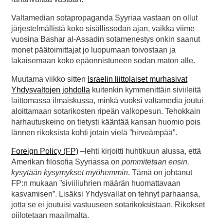
Valtamedian sotapropaganda Syyriaa vastaan on ollut
järjestelmällistä koko sisällissodan ajan, vaikka viime
vuosina Bashar al-Assadin sotamenestys onkin saanut
monet päätoimittajat jo luopumaan toivostaan ja
lakaisemaan koko epäonnistuneen sodan maton alle.
Muutama viikko sitten
Israelin liittolaiset murhasivat
Yhdysvaltojen johdolla
kuitenkin kymmenittäin siviileitä
laittomassa ilmaiskussa, minkä vuoksi valtamedia joutui
aloittamaan sotarikosten ripeän valkopesun. Tehokkain
harhautuskeino on tietysti kääntää kansan huomio pois
lännen rikoksista kohti jotain vielä ”hirveämpää”.
Foreign Policy (FP)
–lehti kirjoitti huhtikuun alussa, että
Amerikan filosofia Syyriassa on
pommitetaan ensin,
kysytään kysymykset myöhemmin
. Tämä on johtanut
FP:n mukaan ”siviiliuhrien määrän huomattavaan
kasvamisen”. Lisäksi Yhdysvallat on tehnyt parhaansa,
jotta se ei joutuisi vastuuseen sotarikoksistaan. Rikokset
piilotetaan maailmalta.