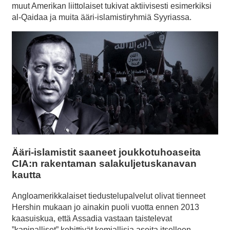
muut Amerikan liittolaiset tukivat aktiivisesti esimerkiksi
al-Qaidaa ja muita ääri-islamistiryhmiä Syyriassa.
Ääri-islamistit saaneet joukkotuhoaseita
CIA:n rakentaman salakuljetuskanavan
kautta
Angloamerikkalaiset tiedustelupalvelut olivat tienneet
Hershin mukaan jo ainakin puoli vuotta ennen 2013
kaasuiskua, että Assadia vastaan taistelevat
”kapinalliset” kehittivät kemiallisia aseita itselleen.