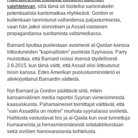
valehtelevan
, sillä tämä oli liioitellut sariiniraketin
potentiaalista kantomatkaa röyhkeästi. Gordon ei
kuitenkaan lannistunut valheidensa paljastumisesta,
vaan hän jatkoi sionistisen ja Assad-vastaisen
propagandansa suoltamista valtamediassa.
Barnard liputtaa puolestaan avoimesti al-Qaidan kanssa
liittoutuneiden ”kapinallisten” puolesta Syyriassa. Parry
muistuttaa, että Barnard nolasi itsensä täydellisesti
2.6.2015, kun tämä väitti, että Assad olisi liittoutunut
Isisin kanssa. Edes Amerikan puolustusministeriö ei
allekirjoittanut Barnardin väitteitä.
Nyt Barnard ja Gordon päättävät siitä, miten
kansainvälinen media raportoi Syyrian viimeisimmistä
kaasuiskuista. Pahamaineiset toimittajat väittävät, että
”vain Assadilla on motiivi” murhata syyrialaisia siviileitä.
Hallitusta vastustavat Isis ja al-Qaida kun ovat tunnettuja
humaaneista ja herrasmiesmäisistä sotataktiikoistaan
sekä siviilien hienovaraisesta kohtelusta.