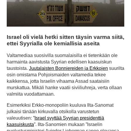
Israel oli vielä hetki sitten täysin varma siitä,
ettei Syyrialla ole kemiallisia aseita
Valtamediaa suosivilla suomalaisilla ei tietenkään ole
harmainta aavistusta Syyrian edellisen kaasuiskun
taustoista.
Juutalaisten Bonniereiden ja Erkkojen
suurilta
osin omistama Pohjoismaiden valtamedia tekee
kaikkensa, jotta Israelin vihaama Assad saataisiin
murskattua. Mikäli hanke vaatii siviiliuhreja, verta ollaan
valmiita vuodattamaan.
Esimerkiksi Erkko-monopoliin kuuluva Ilta-Sanomat
julkaisi tänään kirkuvalla otsikolla varustetun
valeuutisen: ”
Israel syyttää Syyrian presidenttiä
kaasuiskusta
”. Ilta-Sanomien mukaan ”Israelin
puolustusministeri Avigdor Lieberman sanoo olevansa