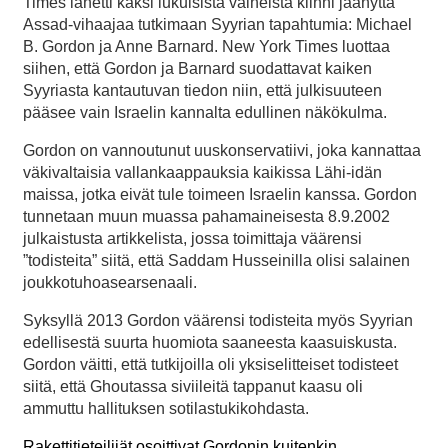
Times lähetti kaksi lukuisista valheista kiinni jäänyttä
Assad-vihaajaa tutkimaan Syyrian tapahtumia: Michael
B. Gordon ja Anne Barnard. New York Times luottaa
siihen, että Gordon ja Barnard suodattavat kaiken
Syyriasta kantautuvan tiedon niin, että julkisuuteen
pääsee vain Israelin kannalta edullinen näkökulma.
Gordon on vannoutunut uuskonservatiivi, joka kannattaa
väkivaltaisia vallankaappauksia kaikissa Lähi-idän
maissa, jotka eivät tule toimeen Israelin kanssa. Gordon
tunnetaan muun muassa pahamaineisesta 8.9.2002
julkaistusta artikkelista, jossa toimittaja väärensi
”todisteita” siitä, että Saddam Husseinilla olisi salainen
joukkotuhoasearsenaali.
Syksyllä 2013 Gordon väärensi todisteita myös Syyrian
edellisestä suurta huomiota saaneesta kaasuiskusta.
Gordon väitti, että tutkijoilla oli yksiselitteiset todisteet
siitä, että Ghoutassa siviileitä tappanut kaasu oli
ammuttu hallituksen sotilastukikohdasta.
Rakettitieteilijät osoittivat Gordonin kuitenkin