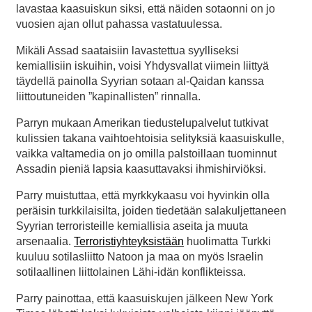
lavastaa kaasuiskun siksi, että näiden sotaonni on jo
vuosien ajan ollut pahassa vastatuulessa.
Mikäli Assad saataisiin lavastettua syylliseksi
kemiallisiin iskuihin, voisi Yhdysvallat viimein liittyä
täydellä painolla Syyrian sotaan al-Qaidan kanssa
liittoutuneiden ”kapinallisten” rinnalla.
Parryn mukaan Amerikan tiedustelupalvelut tutkivat
kulissien takana vaihtoehtoisia selityksiä kaasuiskulle,
vaikka valtamedia on jo omilla palstoillaan tuominnut
Assadin pieniä lapsia kaasuttavaksi ihmishirviöksi.
Parry muistuttaa, että myrkkykaasu voi hyvinkin olla
peräisin turkkilaisilta, joiden tiedetään salakuljettaneen
Syyrian terroristeille kemiallisia aseita ja muuta
arsenaalia.
Terroristiyhteyksistään
huolimatta Turkki
kuuluu sotilasliitto Natoon ja maa on myös Israelin
sotilaallinen liittolainen Lähi-idän konflikteissa.
Parry painottaa, että kaasuiskujen jälkeen New York