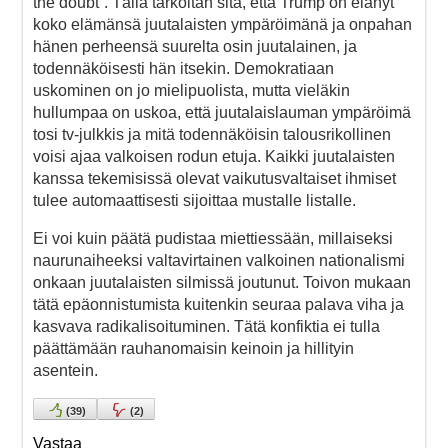
the doubt”. Tällä tarkoitan sitä, että Trump on elänyt
koko elämänsä juutalaisten ympäröimänä ja onpahan
hänen perheensä suurelta osin juutalainen, ja
todennäköisesti hän itsekin. Demokratiaan
uskominen on jo mielipuolista, mutta vieläkin
hullumpaa on uskoa, että juutalaislauman ympäröimä
tosi tv-julkkis ja mitä todennäköisin talousrikollinen
voisi ajaa valkoisen rodun etuja. Kaikki juutalaisten
kanssa tekemisissä olevat vaikutusvaltaiset ihmiset
tulee automaattisesti sijoittaa mustalle listalle.
Ei voi kuin päätä pudistaa miettiessään, millaiseksi
naurunaiheeksi valtavirtainen valkoinen nationalismi
onkaan juutalaisten silmissä joutunut. Toivon mukaan
tätä epäonnistumista kuitenkin seuraa palava viha ja
kasvava radikalisoituminen. Tätä konfiktia ei tulla
päättämään rauhanomaisin keinoin ja hillityin
asentein.
(
39
)
(
2
)
Vastaa