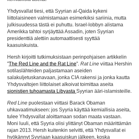
Yhdysvallat tiesi, että Syyrian al-Qaida kykeni
liittolaisineen valmistamaan esimerkiksi sariinia, mutta
julkisuudessa tästä ei puhuttu. Israel-lobbyn alistama
Amerikka tahtoi syrjäyttää Assadin, joten Syyrian
presidenttiä alettiin automaattisesti syyttää
kaasuiskuista.
Hersh kirjoitti tutkimuksistaan perinpohjaisen artikkelin
”
The Red Line and the Rat Line
”.
Rat Line
viittaa Hershin
sotilaslähteiden paljastamaan aseiden
salakuljetuskanavaan, jonka CIA rakensi ja jonka kautta
Yhdysvaltojen liittolaiset alkoivat toimittaa aseita
sionistien tuhoamasta Libyasta
Syyrian ääri-islamisteille.
Red Line
puolestaan viittasi Barack Obaman
uhkavaatimukseen: jos Syyria käyttää kemiallisia aseita,
tulee Yhdysvallat aloittamaan sodan maata vastaan.
Moni luuli, että Syyria olisi ylittänyt Obaman määrittämän
rajan 2013. Hersh kuitenkin selvitti, että Yhdysvallat ei
hyökännyt Syyriaan kaasuiskun jälkeen, koska