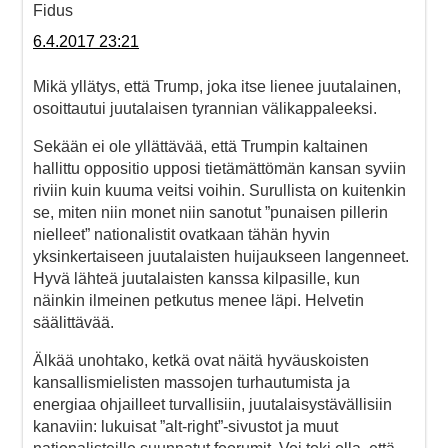
Fidus
6.4.2017 23:21
Mikä yllätys, että Trump, joka itse lienee juutalainen,
osoittautui juutalaisen tyrannian välikappaleeksi.
Sekään ei ole yllättävää, että Trumpin kaltainen
hallittu oppositio upposi tietämättömän kansan syviin
riviin kuin kuuma veitsi voihin. Surullista on kuitenkin
se, miten niin monet niin sanotut ”punaisen pillerin
nielleet” nationalistit ovatkaan tähän hyvin
yksinkertaiseen juutalaisten huijaukseen langenneet.
Hyvä lähteä juutalaisten kanssa kilpasille, kun
näinkin ilmeinen petkutus menee läpi. Helvetin
säälittävää.
Älkää unohtako, ketkä ovat näitä hyväuskoisten
kansallismielisten massojen turhautumista ja
energiaa ohjailleet turvallisiin, juutalaisystävällisiin
kanaviin: lukuisat ”alt-right”-sivustot ja muut