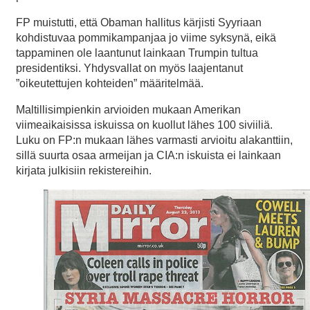
FP muistutti, että Obaman hallitus kärjisti Syyriaan
kohdistuvaa pommikampanjaa jo viime syksynä, eikä
tappaminen ole laantunut lainkaan Trumpin tultua
presidentiksi. Yhdysvallat on myös laajentanut
”oikeutettujen kohteiden” määritelmää.
Maltillisimpienkin arvioiden mukaan Amerikan
viimeaikaisissa iskuissa on kuollut lähes 100 siviiliä.
Luku on FP:n mukaan lähes varmasti arvioitu alakanttiin,
sillä suurta osaa armeijan ja CIA:n iskuista ei lainkaan
kirjata julkisiin rekistereihin.