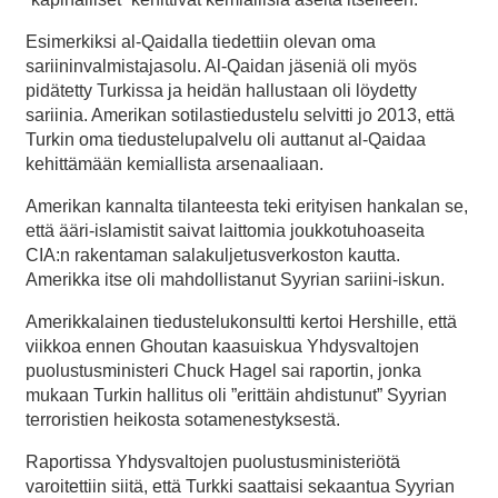
Esimerkiksi al-Qaidalla tiedettiin olevan oma
sariininvalmistajasolu. Al-Qaidan jäseniä oli myös
pidätetty Turkissa ja heidän hallustaan oli löydetty
sariinia. Amerikan sotilastiedustelu selvitti jo 2013, että
Turkin oma tiedustelupalvelu oli auttanut al-Qaidaa
kehittämään kemiallista arsenaaliaan.
Amerikan kannalta tilanteesta teki erityisen hankalan se,
että ääri-islamistit saivat laittomia joukkotuhoaseita
CIA:n rakentaman salakuljetusverkoston kautta.
Amerikka itse oli mahdollistanut Syyrian sariini-iskun.
Amerikkalainen tiedustelukonsultti kertoi Hershille, että
viikkoa ennen Ghoutan kaasuiskua Yhdysvaltojen
puolustusministeri Chuck Hagel sai raportin, jonka
mukaan Turkin hallitus oli ”erittäin ahdistunut” Syyrian
terroristien heikosta sotamenestyksestä.
Raportissa Yhdysvaltojen puolustusministeriötä
varoitettiin siitä, että Turkki saattaisi sekaantua Syyrian