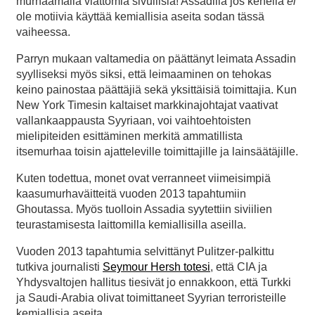
murhaamalla viattomia sivullisia! Assadilla jos kenellä
ei
ole motiivia käyttää kemiallisia aseita sodan tässä
vaiheessa.
Parryn mukaan valtamedia on päättänyt leimata Assadin
syylliseksi myös siksi, että leimaaminen on tehokas
keino painostaa päättäjiä sekä yksittäisiä toimittajia. Kun
New York Timesin kaltaiset markkinajohtajat vaativat
vallankaappausta Syyriaan, voi vaihtoehtoisten
mielipiteiden esittäminen merkitä ammatillista
itsemurhaa toisin ajatteleville toimittajille ja lainsäätäjille.
Kuten todettua, monet ovat verranneet viimeisimpiä
kaasumurhaväitteitä vuoden 2013 tapahtumiin
Ghoutassa. Myös tuolloin Assadia syytettiin siviilien
teurastamisesta laittomilla kemiallisilla aseilla.
Vuoden 2013 tapahtumia selvittänyt Pulitzer-palkittu
tutkiva journalisti
Seymour Hersh totesi
, että CIA ja
Yhdysvaltojen hallitus tiesivät jo ennakkoon, että Turkki
ja Saudi-Arabia olivat toimittaneet Syyrian terroristeille
kemiallisia aseita.