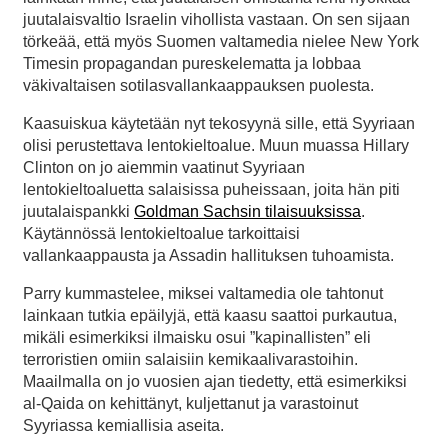
juutalaisvaltio Israelin vihollista vastaan. On sen sijaan
törkeää, että myös Suomen valtamedia nielee New York
Timesin propagandan pureskelematta ja lobbaa
väkivaltaisen sotilasvallankaappauksen puolesta.
Kaasuiskua käytetään nyt tekosyynä sille, että Syyriaan
olisi perustettava lentokieltoalue. Muun muassa Hillary
Clinton on jo aiemmin vaatinut Syyriaan
lentokieltoaluetta salaisissa puheissaan, joita hän piti
juutalaispankki
Goldman Sachsin tilaisuuksissa
.
Käytännössä lentokieltoalue tarkoittaisi
vallankaappausta ja Assadin hallituksen tuhoamista.
Parry kummastelee, miksei valtamedia ole tahtonut
lainkaan tutkia epäilyjä, että kaasu saattoi purkautua,
mikäli esimerkiksi ilmaisku osui ”kapinallisten” eli
terroristien omiin salaisiin kemikaalivarastoihin.
Maailmalla on jo vuosien ajan tiedetty, että esimerkiksi
al-Qaida on kehittänyt, kuljettanut ja varastoinut
Syyriassa kemiallisia aseita.