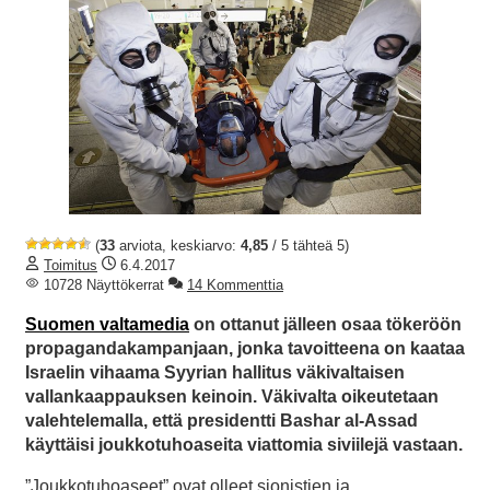
(
33
arviota, keskiarvo:
4,85
/ 5 tähteä 5)
Toimitus
6.4.2017
10728 Näyttökerrat
14 Kommenttia
Suomen valtamedia
on ottanut jälleen osaa tökeröön
propagandakampanjaan, jonka tavoitteena on kaataa
Israelin vihaama Syyrian hallitus väkivaltaisen
vallankaappauksen keinoin. Väkivalta oikeutetaan
valehtelemalla, että presidentti Bashar al-Assad
käyttäisi joukkotuhoaseita viattomia siviilejä vastaan.
”Joukkotuhoaseet” ovat olleet sionistien ja