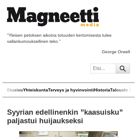
"Yleisen petoksen aikoina totuuden kertomisesta tulee
vallankumouksellinen teko."
George Orwell
Etusivu
Yhteiskunta
Terveys ja hyvinvointi
Historia
Talous
In Eng
Syyrian edellinenkin ”kaasuisku”
paljastui huijaukseksi