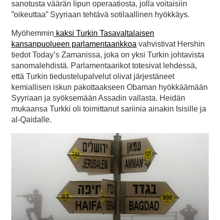
sanotusta väärän lipun operaatiosta, jolla voitaisiin
”oikeuttaa” Syyriaan tehtävä sotilaallinen hyökkäys.
Myöhemmin
kaksi Turkin Tasavaltalaisen
kansanpuolueen parlamentaarikkoa
vahvistivat Hershin
tiedot Today’s Zamanissa, joka on yksi Turkin johtavista
sanomalehdistä. Parlamentaarikot totesivat lehdessä,
että Turkin tiedustelupalvelut olivat järjestäneet
kemiallisen iskun pakottaakseen Obaman hyökkäämään
Syyriaan ja syöksemään Assadin vallasta. Heidän
mukaansa Turkki oli toimittanut sariinia ainakin Isisille ja
al-Qaidalle.