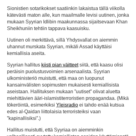
Sionistien sotarikokset saatiinkin lakaistua tällä viikolla
kätevästi maton alle, kun maailmalle levisi uutinen, jonka
mukaan Syyrian Idlibin maakunnassa sijaitsevaan Khan
Sheikhuniin tehtiin tappava kaasuisku.
Uutinen oli merkittävä, sillä Yhdysvallat on aiemmin
uhannut murskata Syyrian, mikäli Assad käyttäisi
kemiallisia aseita.
Syyrian hallitus
kiisti pian väitteet
siitä, että kaasu olisi
peräisin puolustusvoimien arsenaalista. Syyrian
ulkoministeriö muistutti, että maa on luopunut
kansainvälisten sopimusten mukaisesti kemiallisista
aseistaan. Hallituksen mukaan ”uutiset” olivat aluetta
miehittävien ääri-islamistiterroristien propagandaa. (Mikä
tökeröintä, esimerkiksi
Yleisradio
ei tahdo enää kutsua
edes al-Qaidan liittolaisia terroristeiksi vaan
”kapinallisiksi”.)
Hallitus muistutti, että Syyriaa on aiemminkin