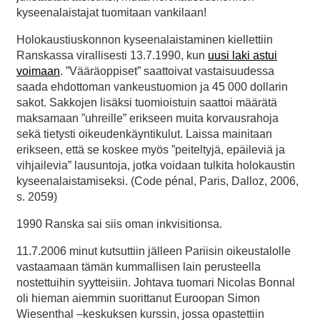
kyseenalaistajat tuomitaan vankilaan!
Holokaustiuskonnon kyseenalaistaminen kiellettiin
Ranskassa virallisesti 13.7.1990, kun
uusi laki astui
voimaan
. ”Vääräoppiset” saattoivat vastaisuudessa
saada ehdottoman vankeustuomion ja 45 000 dollarin
sakot. Sakkojen lisäksi tuomioistuin saattoi määrätä
maksamaan ”uhreille” erikseen muita korvausrahoja
sekä tietysti oikeudenkäyntikulut. Laissa mainitaan
erikseen, että se koskee myös ”peiteltyjä, epäileviä ja
vihjailevia” lausuntoja, jotka voidaan tulkita holokaustin
kyseenalaistamiseksi. (Code pénal, Paris, Dalloz, 2006,
s. 2059)
1990 Ranska sai siis oman inkvisitionsa.
11.7.2006 minut kutsuttiin jälleen Pariisin oikeustalolle
vastaamaan tämän kummallisen lain perusteella
nostettuihin syytteisiin. Johtava tuomari Nicolas Bonnal
oli hieman aiemmin suorittanut Euroopan Simon
Wiesenthal –keskuksen kurssin, jossa opastettiin