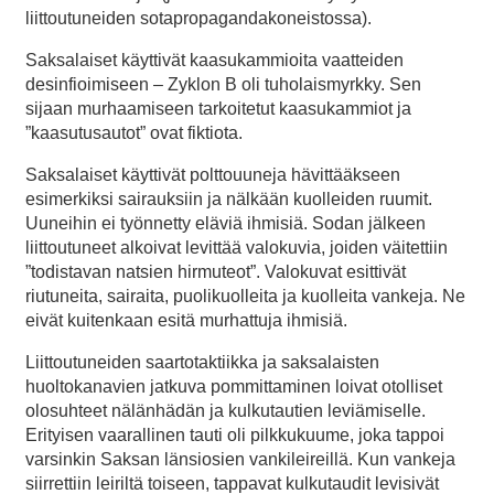
liittoutuneiden sotapropagandakoneistossa).
Saksalaiset käyttivät kaasukammioita vaatteiden
desinfioimiseen – Zyklon B oli tuholaismyrkky. Sen
sijaan murhaamiseen tarkoitetut kaasukammiot ja
”kaasutusautot” ovat fiktiota.
Saksalaiset käyttivät polttouuneja hävittääkseen
esimerkiksi sairauksiin ja nälkään kuolleiden ruumit.
Uuneihin ei työnnetty eläviä ihmisiä. Sodan jälkeen
liittoutuneet alkoivat levittää valokuvia, joiden väitettiin
”todistavan natsien hirmuteot”. Valokuvat esittivät
riutuneita, sairaita, puolikuolleita ja kuolleita vankeja. Ne
eivät kuitenkaan esitä murhattuja ihmisiä.
Liittoutuneiden saartotaktiikka ja saksalaisten
huoltokanavien jatkuva pommittaminen loivat otolliset
olosuhteet nälänhädän ja kulkutautien leviämiselle.
Erityisen vaarallinen tauti oli pilkkukuume, joka tappoi
varsinkin Saksan länsiosien vankileireillä. Kun vankeja
siirrettiin leiriltä toiseen, tappavat kulkutaudit levisivät