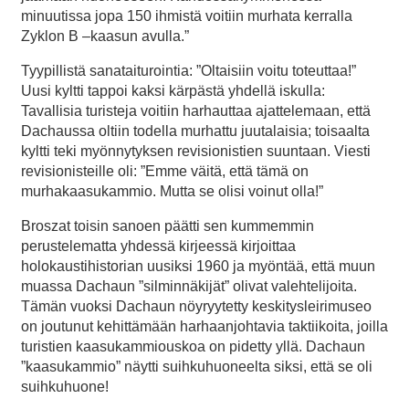
minuutissa jopa 150 ihmistä voitiin murhata kerralla
Zyklon B –kaasun avulla.”
Tyypillistä sanataiturointia: ”Oltaisiin voitu toteuttaa!”
Uusi kyltti tappoi kaksi kärpästä yhdellä iskulla:
Tavallisia turisteja voitiin harhauttaa ajattelemaan, että
Dachaussa oltiin todella murhattu juutalaisia; toisaalta
kyltti teki myönnytyksen revisionistien suuntaan. Viesti
revisionisteille oli: ”Emme väitä, että tämä on
murhakaasukammio. Mutta se olisi voinut olla!”
Broszat toisin sanoen päätti sen kummemmin
perustelematta yhdessä kirjeessä kirjoittaa
holokaustihistorian uusiksi 1960 ja myöntää, että muun
muassa Dachaun ”silminnäkijät” olivat valehtelijoita.
Tämän vuoksi Dachaun nöyryytetty keskitysleirimuseo
on joutunut kehittämään harhaanjohtavia taktiikoita, joilla
turistien kaasukammiouskoa on pidetty yllä. Dachaun
”kaasukammio” näytti suihkuhuoneelta siksi, että se oli
suihkuhuone!