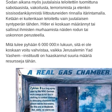
Sodan aikana myös juutalaisia teloitettiin tuomittuna
sabotaasista, vakoilusta, terrorismista ja etenkin
sissisodankäynnistä liittoutuneiden rinnalla itärintamalla.
Ketään ei kuitenkaan teloitettu vain juutalaisen
syntyperän tähden. Hitler ei koskaan määrännyt tai
sallinut ihmisten murhaamista näiden rodun tai
uskonnon perusteella.
Mitä tulee pyhään 6 000 000:n lukuun, sitä ei ole
koskaan voitu vahvistaa, vaikka Jerusalemin Yad
Vashem –instituutti on haaskannut suuria määriä
resursseja tähän.