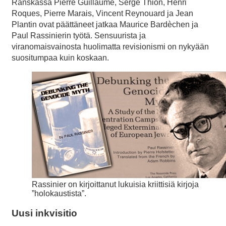
Ranskassa Pierre Guillaume, Serge Thion, Henri
Roques, Pierre Marais, Vincent Reynouard ja Jean
Plantin ovat päättäneet jatkaa Maurice Bardèchen ja
Paul Rassinierin työtä. Sensuurista ja
viranomaisvainosta huolimatta revisionismi on nykyään
suositumpaa kuin koskaan.
Rassinier on kirjoittanut lukuisia kriittisiä kirjoja
”holokaustista”.
Uusi inkvisitio