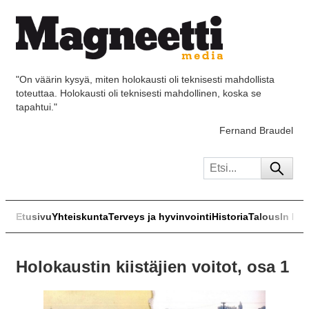
"On väärin kysyä, miten holokausti oli teknisesti mahdollista
toteuttaa. Holokausti oli teknisesti mahdollinen, koska se
tapahtui."
Fernand Braudel
Etusivu
Yhteiskunta
Terveys ja hyvinvointi
Historia
Talous
In Eng
Holokaustin kiistäjien voitot, osa 1