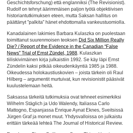
Geschichtsforschung) että englanniksi (The Revisionist).
Rudolf on tehnyt äärimmäisen paljon työtä objektiivisen
historiantutkimuksen eteen, mutta Saksan hallitus on
päättänyt ”palkita” hänet ehdottomalla vankeustuomiolla.
Kanadalainen lakimies Barbara Kulaszka on puolestaan
toimittanut suurenmoisen teoksen
Did Six Million Really
Die? / Report of the Evidence in the Canadian “False
News” Trial of Ernst Zündel, 1988
. Kulaszkan
tiiliskivimäinen kirja julkaistiin 1992. Se käy läpi Ernst
Zündelin kaksi pitkää oikeudenkäyntiä 1985 ja 1988.
Oikeudessa holokaustiuskovien – joista tärkein oli Raul
Hilberg – argumentit murtuivat, kun revisionistit pääsivät
kuulustelemaan heitä.
Saksassa tärkeitä tutkimuksia ovat tehneet esimerkiksi
Wilhelm Stäglich ja Udo Walendy, Italiassa Carlo
Mattogno, Espanjassa Enrique Aynat Eknes, Sveitsissä
Jürgen Graf ja monet muut. Yhdysvalloissa on julkaistu
erittäin tärkeää lehteä The Journal of Historical Review.