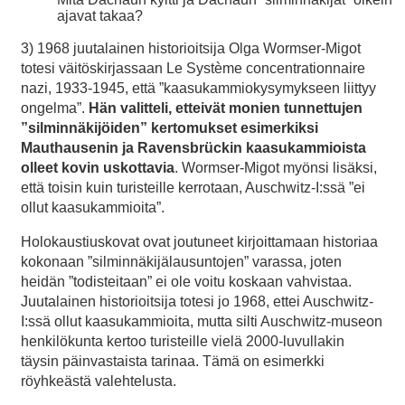
ajavat takaa?
3) 1968 juutalainen historioitsija Olga Wormser-Migot
totesi väitöskirjassaan Le Système concentrationnaire
nazi, 1933-1945, että ”kaasukammiokysymykseen liittyy
ongelma”.
Hän valitteli, etteivät monien tunnettujen
”silminnäkijöiden” kertomukset esimerkiksi
Mauthausenin ja Ravensbrückin kaasukammioista
olleet kovin uskottavia
. Wormser-Migot myönsi lisäksi,
että toisin kuin turisteille kerrotaan, Auschwitz-I:ssä ”ei
ollut kaasukammioita”.
Holokaustiuskovat ovat joutuneet kirjoittamaan historiaa
kokonaan ”silminnäkijälausuntojen” varassa, joten
heidän ”todisteitaan” ei ole voitu koskaan vahvistaa.
Juutalainen historioitsija totesi jo 1968, ettei Auschwitz-
I:ssä ollut kaasukammioita, mutta silti Auschwitz-museon
henkilökunta kertoo turisteille vielä 2000-luvullakin
täysin päinvastaista tarinaa. Tämä on esimerkki
röyhkeästä valehtelusta.