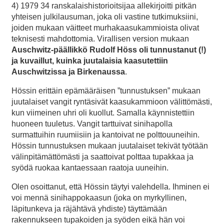
4) 1979 34 ranskalaishistorioitsijaa allekirjoitti pitkän
yhteisen julkilausuman, joka oli vastine tutkimuksiini,
joiden mukaan väitteet murhakaasukammioista olivat
teknisesti mahdottomia. Virallisen version mukaan
Auschwitz-päällikkö Rudolf Höss oli tunnustanut (!)
ja kuvaillut, kuinka juutalaisia kaasutettiin
Auschwitzissa ja Birkenaussa
.
Hössin erittäin epämääräisen ”tunnustuksen” mukaan
juutalaiset vangit ryntäsivät kaasukammioon välittömästi,
kun viimeinen uhri oli kuollut. Samalla käynnistettiin
huoneen tuuletus. Vangit tarttuivat sinihapolla
surmattuihin ruumiisiin ja kantoivat ne polttouuneihin.
Hössin tunnustuksen mukaan juutalaiset tekivät työtään
välinpitämättömästi ja saattoivat polttaa tupakkaa ja
syödä ruokaa kantaessaan raatoja uuneihin.
Olen osoittanut, että Hössin täytyi valehdella. Ihminen ei
voi mennä sinihappokaasun (joka on myrkyllinen,
läpitunkeva ja räjähtävä yhdiste) täyttämään
rakennukseen tupakoiden ja syöden eikä hän voi