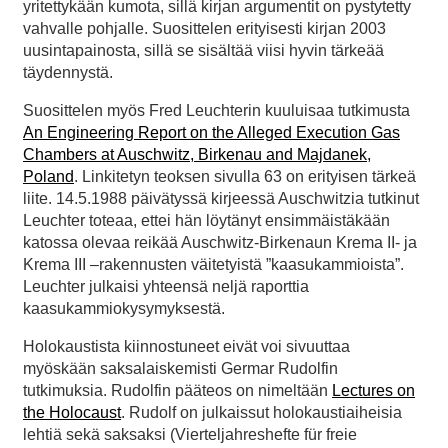
yritettykään kumota, sillä kirjan argumentit on pystytetty
vahvalle pohjalle. Suosittelen erityisesti kirjan 2003
uusintapainosta, sillä se sisältää viisi hyvin tärkeää
täydennystä.
Suosittelen myös Fred Leuchterin kuuluisaa tutkimusta
An Engineering Report on the Alleged Execution Gas
Chambers at Auschwitz, Birkenau and Majdanek,
Poland
. Linkitetyn teoksen sivulla 63 on erityisen tärkeä
liite. 14.5.1988 päivätyssä kirjeessä Auschwitzia tutkinut
Leuchter toteaa, ettei hän löytänyt ensimmäistäkään
katossa olevaa reikää Auschwitz-Birkenaun Krema II- ja
Krema III –rakennusten väitetyistä ”kaasukammioista”.
Leuchter julkaisi yhteensä neljä raporttia
kaasukammiokysymyksestä.
Holokaustista kiinnostuneet eivät voi sivuuttaa
myöskään saksalaiskemisti Germar Rudolfin
tutkimuksia. Rudolfin pääteos on nimeltään
Lectures on
the Holocaust
. Rudolf on julkaissut holokaustiaiheisia
lehtiä sekä saksaksi (Vierteljahreshefte für freie