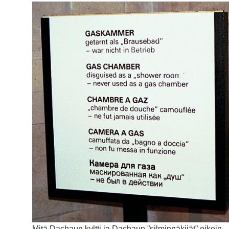
Mitä Dachaun kyltti ja Dachaun ”silminnäkijät” oikein