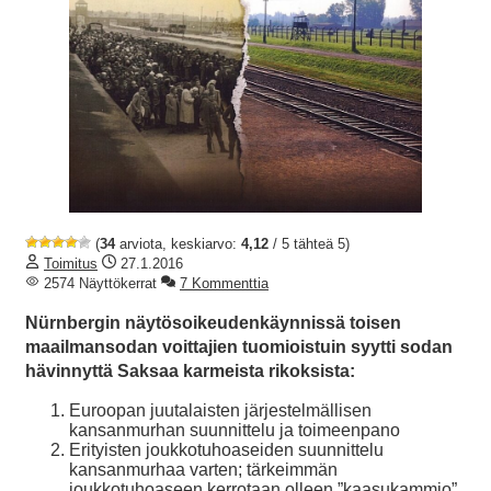
(
34
arviota, keskiarvo:
4,12
/ 5 tähteä 5)
Toimitus
27.1.2016
2574 Näyttökerrat
7 Kommenttia
Nürnbergin näytösoikeudenkäynnissä toisen
maailmansodan voittajien tuomioistuin syytti sodan
hävinnyttä Saksaa karmeista rikoksista:
Euroopan juutalaisten järjestelmällisen
kansanmurhan suunnittelu ja toimeenpano
Erityisten joukkotuhoaseiden suunnittelu
kansanmurhaa varten; tärkeimmän
joukkotuhoaseen kerrotaan olleen ”kaasukammio”