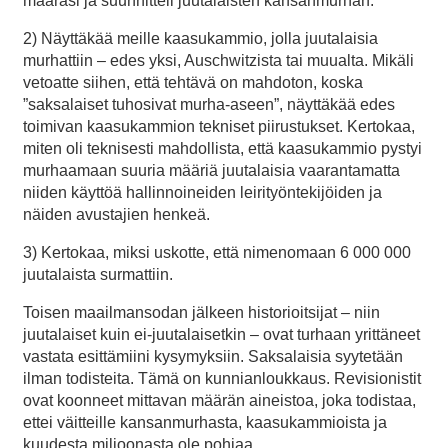
määräsi ja suunnitteli juutalaisten kansanmurhan.
2) Näyttäkää meille kaasukammio, jolla juutalaisia
murhattiin – edes yksi, Auschwitzista tai muualta. Mikäli
vetoatte siihen, että tehtävä on mahdoton, koska
”saksalaiset tuhosivat murha-aseen”, näyttäkää edes
toimivan kaasukammion tekniset piirustukset. Kertokaa,
miten oli teknisesti mahdollista, että kaasukammio pystyi
murhaamaan suuria määriä juutalaisia vaarantamatta
niiden käyttöä hallinnoineiden leirityöntekijöiden ja
näiden avustajien henkeä.
3) Kertokaa, miksi uskotte, että nimenomaan 6 000 000
juutalaista surmattiin.
Toisen maailmansodan jälkeen historioitsijat – niin
juutalaiset kuin ei-juutalaisetkin – ovat turhaan yrittäneet
vastata esittämiini kysymyksiin. Saksalaisia syytetään
ilman todisteita. Tämä on kunnianloukkaus. Revisionistit
ovat koonneet mittavan määrän aineistoa, joka todistaa,
ettei väitteille kansanmurhasta, kaasukammioista ja
kuudesta miljoonasta ole pohjaa.