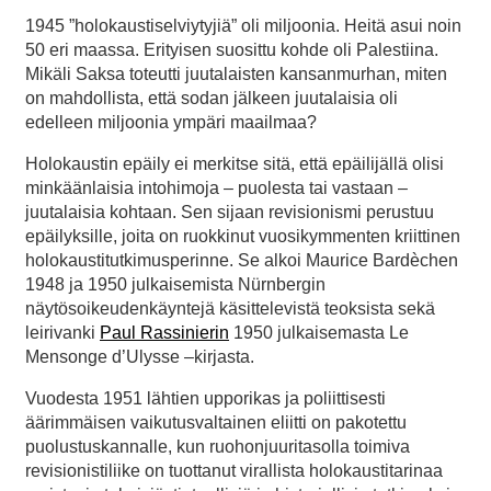
1945 ”holokaustiselviytyjiä” oli miljoonia. Heitä asui noin
50 eri maassa. Erityisen suosittu kohde oli Palestiina.
Mikäli Saksa toteutti juutalaisten kansanmurhan, miten
on mahdollista, että sodan jälkeen juutalaisia oli
edelleen miljoonia ympäri maailmaa?
Holokaustin epäily ei merkitse sitä, että epäilijällä olisi
minkäänlaisia intohimoja – puolesta tai vastaan –
juutalaisia kohtaan. Sen sijaan revisionismi perustuu
epäilyksille, joita on ruokkinut vuosikymmenten kriittinen
holokaustitutkimusperinne. Se alkoi Maurice Bardèchen
1948 ja 1950 julkaisemista Nürnbergin
näytösoikeudenkäyntejä käsittelevistä teoksista sekä
leirivanki
Paul Rassinierin
1950 julkaisemasta Le
Mensonge d’Ulysse –kirjasta.
Vuodesta 1951 lähtien upporikas ja poliittisesti
äärimmäisen vaikutusvaltainen eliitti on pakotettu
puolustuskannalle, kun ruohonjuuritasolla toimiva
revisionistiliike on tuottanut virallista holokaustitarinaa