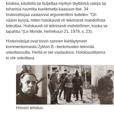
koskea, käsitellä tai kuljettaa myrkyn täyttämiä satoja tai
tuhansia ruumiita kuolematta kaasuun itse. 34
historioitsijaa vastasivat argumenttiini todeten: ”On
väärin kysyä, miten holokausti oli teknisesti mahdollista
toteuttaa. Holokausti oli teknisesti mahdollinen, koska se
tapahtui.”(Le Monde, helmikuun 21, 1979, s. 23).
Historioitsijat ovat toisin sanoen kieltäytyneet
kommentoimasta Zyklon B –kertomusten teknistä
uskottavuutta. Heillä ei ole vastauksia. Holokaustitarina
ei ole uskottava.
Hössin teloitus.