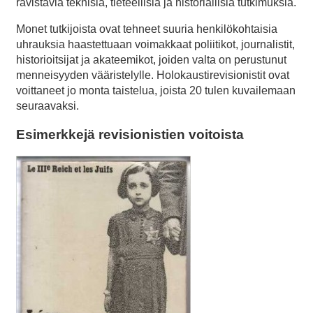
ravistavia teknisiä, tieteellisiä ja historiallisia tutkimuksia.
Monet tutkijoista ovat tehneet suuria henkilökohtaisia
uhrauksia haastettuaan voimakkaat poliitikot, journalistit,
historioitsijat ja akateemikot, joiden valta on perustunut
menneisyyden vääristelylle. Holokaustirevisionistit ovat
voittaneet jo monta taistelua, joista 20 tulen kuvailemaan
seuraavaksi.
Esimerkkejä revisionistien voitoista