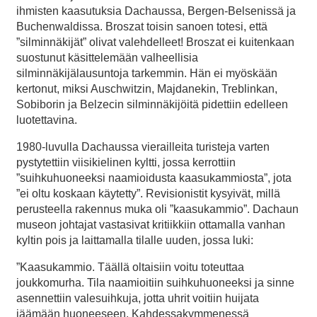
ihmisten kaasutuksia Dachaussa, Bergen-Belsenissä ja
Buchenwaldissa. Broszat toisin sanoen totesi, että
”silminnäkijät” olivat valehdelleet! Broszat ei kuitenkaan
suostunut käsittelemään valheellisia
silminnäkijälausuntoja tarkemmin. Hän ei myöskään
kertonut, miksi Auschwitzin, Majdanekin, Treblinkan,
Sobiborin ja Belzecin silminnäkijöitä pidettiin edelleen
luotettavina.
1980-luvulla Dachaussa vierailleita turisteja varten
pystytettiin viisikielinen kyltti, jossa kerrottiin
”suihkuhuoneeksi naamioidusta kaasukammiosta”, jota
”ei oltu koskaan käytetty”. Revisionistit kysyivät, millä
perusteella rakennus muka oli ”kaasukammio”. Dachaun
museon johtajat vastasivat kritiikkiin ottamalla vanhan
kyltin pois ja laittamalla tilalle uuden, jossa luki:
”Kaasukammio. Täällä oltaisiin voitu toteuttaa
joukkomurha. Tila naamioitiin suihkuhuoneeksi ja sinne
asennettiin valesuihkuja, jotta uhrit voitiin huijata
jäämään huoneeseen. Kahdessakymmenessä