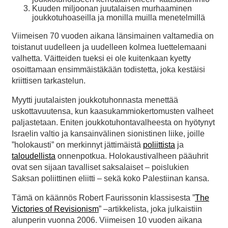
Kuuden miljoonan juutalaisen murhaaminen
joukkotuhoaseilla ja monilla muilla menetelmillä
Viimeisen 70 vuoden aikana länsimainen valtamedia on
toistanut uudelleen ja uudelleen kolmea luettelemaani
valhetta. Väitteiden tueksi ei ole kuitenkaan kyetty
osoittamaan ensimmäistäkään todistetta, joka kestäisi
kriittisen tarkastelun.
Myytti juutalaisten joukkotuhonnasta menettää
uskottavuutensa, kun kaasukammiokertomusten valheet
paljastetaan. Eniten joukkotuhontavalheesta on hyötynyt
Israelin valtio ja kansainvälinen sionistinen liike, joille
”holokausti” on merkinnyt jättimäistä
poliittista
ja
taloudellista
onnenpotkua. Holokaustivalheen pääuhrit
ovat sen sijaan tavalliset saksalaiset – poislukien
Saksan poliittinen eliitti – sekä koko Palestiinan kansa.
Tämä on käännös Robert Faurissonin klassisesta ”
The
Victories of Revisionism
” –artikkelista, joka julkaistiin
alunperin vuonna 2006. Viimeisen 10 vuoden aikana