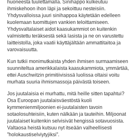
huoneesta tuulettamalla. Sinihappo kulkeutuu
ihmiskehoon ihon läpi ja sekoittuu nesteisiin.
Yhdysvalloissa juuri sinihappoa käytetään edelleen
kuolemaan tuomittujen vankien teloittamiseen.
Yhdysvaltalaiset aidot kaasukammiot on kuitenkin
valmistettu teräksestä sekä lasista ja ne on varustettu
laitteistolla, joka vaatii käyttäjältään ammattitaitoa ja
varovaisuutta.
Kun tutkii monimutkaista yhden ihmisen surmaamiseen
suunniteltua amerikkalaista kaasukammiota, ymmärtää,
ettei Auschwitzin primitiivisissä luolissa oltaisi voitu
murhata suuria ihmismassoja päivästä toiseen.
Jos juutalaisia ei murhattu, mitä heille sitten tapahtui?
Osa Euroopan juutalaisväestöstä kuoli
kymmenienmiljoonien ei-juutalaisten tavoin
sotaolosuhteisiin, kuten nälkään ja tauteihin. Miljoonat
juutalaiset kuitenkin selvisivät hengissä sotavuosista.
Valtaosa heistä kutsuu nyt itseään valheellisesti
”holokaustiselviytyjiksi”.