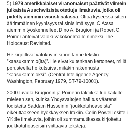
5)
1979 amerikkalaiset viranomaiset päättivät viimein
julkaista Auschwitzista otettuja ilmakuvia, jotka oli
pidetty aiemmin visusti salassa
. Olipa kyseessä sitten
äärimmäinen kyynisyys tai sinisilmäisyys, CIA:ssa
aiemmin työskennelleet Dino A. Brugioni ja Robert G.
Poirier antoivat valokuvakokoelmalle nimeksi The
Holocaust Revisited.
He kirjoittivat valokuviin sinne tänne tekstin
”kaasukammio(ita)”. He eivät kuitenkaan kertoneet, millä
perusteella he kutsuivat mitäkin rakennusta
”kaasukammioksi”. (Central Intelligence Agency,
Washington, February 1979, ST-79-10001).
2000-luvulla Brugionin ja Poirierin taktiikka tuo kaikille
mieleen sen, kuinka Yhdysvaltojen hallitus väärensi
todisteita Saddam Husseinin ”joukkotuhoaseista”
oikeuttaakseen hyökkäyksen Irakiin. Colin Powell esitteli
YK:lle ilmakuvia, joihin oli summamutikassa kirjoitettu
joukkotuhoaseisiin viittaavia tekstejä.