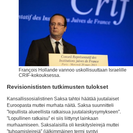
François Hollande vannoo uskollisuuttaan Israelille
CRIF-kokouksessa.
Revisionististen tutkimusten tulokset
Kansallissosialistinen Saksa tahtoi häätää juutalaiset
Euroopasta muttei murhata näitä. Saksa suunnitteli
”lopullista alueellista ratkaisua juutalaiskysymykseen”.
”Lopullinen ratkaisu” ei siis liittynyt lainkaan
murhaamiseen. Saksalaisilla oli keskitysleirejä muttei
”tuhoamisleirejä” (jälkimmäinen termi syntyi