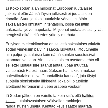
1) Koko sodan ajan miljoonat Euroopan juutalaiset
jatkoivat elämäänsä täysin julkisesti ei-juutalaisten
rinnalla. Suuri joukko juutalaisia värvättiin töihin
saksalaisten omistamiin tehtaisiin, jossa kärsittiin
ankarasta työvoimapulasta. Miljoonat juutalaiset säilyivät
hengissä eikä heitä edes yritetty murhata.
Erityisen mielenkiintoista on se, että saksalaiset yrittivät
sodan viimeisiin päiviin saakka luovuttaa liittoutuneille
niin paljon juutalaisia kuin nämä suinkin suostuisivat
ottamaan vastaan. Ainut saksalaisten asettama ehto oli
se, ettei juutalaisille saanut antaa lupaa muuttaa
välittömästi Palestiinaan. Saksan hallituksen mukaan
palestiinalaiset olivat ”kunniallista kansaa”, jota täytyi
suojella sionistiselta liikkeeltä, joka oli jo tuolloin
aloittanut terrorismin alueen arabeja vastaan.
2) Sodan jälkeen on vaiettu tarkoin siitä, että
hallitus
kielsi
juutalaisvastaisen väkivallan rankkojen
rangaistusten uhalla. Kenttäoikeus saattoi määrätä