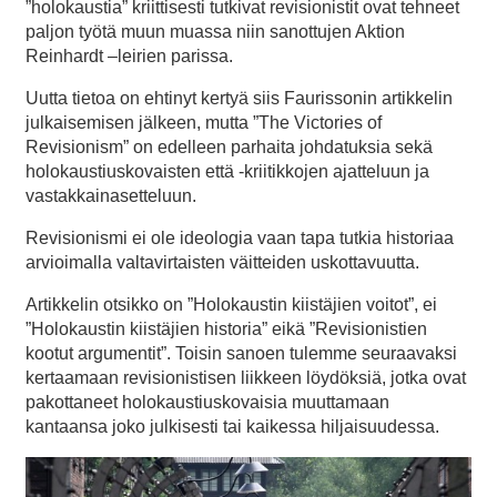
”holokaustia” kriittisesti tutkivat revisionistit ovat tehneet
paljon työtä muun muassa niin sanottujen Aktion
Reinhardt –leirien parissa.
Uutta tietoa on ehtinyt kertyä siis Faurissonin artikkelin
julkaisemisen jälkeen, mutta ”The Victories of
Revisionism” on edelleen parhaita johdatuksia sekä
holokaustiuskovaisten että -kriitikkojen ajatteluun ja
vastakkainasetteluun.
Revisionismi ei ole ideologia vaan tapa tutkia historiaa
arvioimalla valtavirtaisten väitteiden uskottavuutta.
Artikkelin otsikko on ”Holokaustin kiistäjien voitot”, ei
”Holokaustin kiistäjien historia” eikä ”Revisionistien
kootut argumentit”. Toisin sanoen tulemme seuraavaksi
kertaamaan revisionistisen liikkeen löydöksiä, jotka ovat
pakottaneet holokaustiuskovaisia muuttamaan
kantaansa joko julkisesti tai kaikessa hiljaisuudessa.