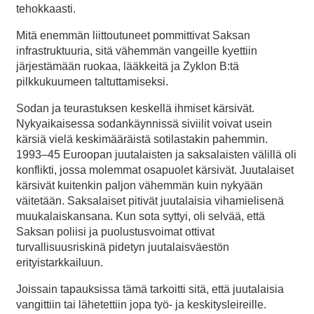
tehokkaasti.
Mitä enemmän liittoutuneet pommittivat Saksan
infrastruktuuria, sitä vähemmän vangeille kyettiin
järjestämään ruokaa, lääkkeitä ja Zyklon B:tä
pilkkukuumeen taltuttamiseksi.
Sodan ja teurastuksen keskellä ihmiset kärsivät.
Nykyaikaisessa sodankäynnissä siviilit voivat usein
kärsiä vielä keskimääräistä sotilastakin pahemmin.
1993–45 Euroopan juutalaisten ja saksalaisten välillä oli
konflikti, jossa molemmat osapuolet kärsivät. Juutalaiset
kärsivät kuitenkin paljon vähemmän kuin nykyään
väitetään. Saksalaiset pitivät juutalaisia vihamielisenä
muukalaiskansana. Kun sota syttyi, oli selvää, että
Saksan poliisi ja puolustusvoimat ottivat
turvallisuusriskinä pidetyn juutalaisväestön
erityistarkkailuun.
Joissain tapauksissa tämä tarkoitti sitä, että juutalaisia
vangittiin tai lähetettiin jopa työ- ja keskitysleireille.