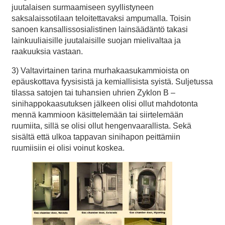
juutalaisen surmaamiseen syyllistyneen
saksalaissotilaan teloitettavaksi ampumalla. Toisin
sanoen kansallissosialistinen lainsäädäntö takasi
lainkuuliaisille juutalaisille suojan mielivaltaa ja
raakuuksia vastaan.
3) Valtavirtainen tarina murhakaasukammioista on
epäuskottava fyysisistä ja kemiallisista syistä. Suljetussa
tilassa satojen tai tuhansien uhrien Zyklon B –
sinihappokaasutuksen jälkeen olisi ollut mahdotonta
mennä kammioon käsittelemään tai siirtelemään
ruumiita, sillä se olisi ollut hengenvaarallista. Sekä
sisältä että ulkoa tappavan sinihapon peittämiin
ruumiisiin ei olisi voinut koskea.