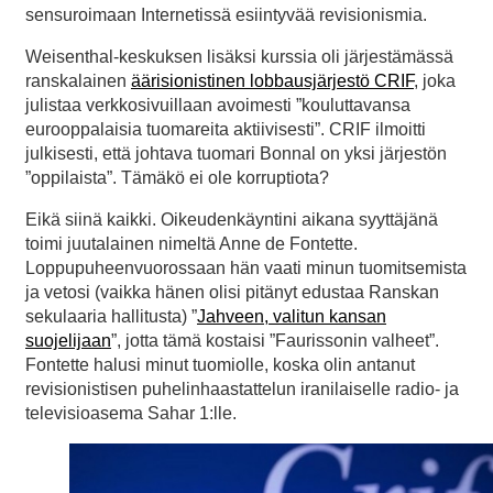
sensuroimaan Internetissä esiintyvää revisionismia.
Weisenthal-keskuksen lisäksi kurssia oli järjestämässä
ranskalainen
äärisionistinen lobbausjärjestö CRIF
, joka
julistaa verkkosivuillaan avoimesti ”kouluttavansa
eurooppalaisia tuomareita aktiivisesti”. CRIF ilmoitti
julkisesti, että johtava tuomari Bonnal on yksi järjestön
”oppilaista”. Tämäkö ei ole korruptiota?
Eikä siinä kaikki. Oikeudenkäyntini aikana syyttäjänä
toimi juutalainen nimeltä Anne de Fontette.
Loppupuheenvuorossaan hän vaati minun tuomitsemista
ja vetosi (vaikka hänen olisi pitänyt edustaa Ranskan
sekulaaria hallitusta) ”
Jahveen, valitun kansan
suojelijaan
”, jotta tämä kostaisi ”Faurissonin valheet”.
Fontette halusi minut tuomiolle, koska olin antanut
revisionistisen puhelinhaastattelun iranilaiselle radio- ja
televisioasema Sahar 1:lle.