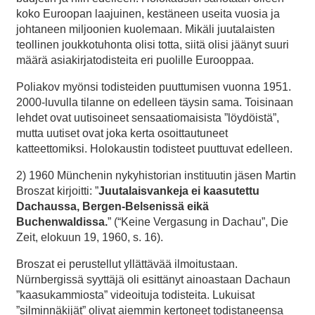
koko Euroopan laajuinen, kestäneen useita vuosia ja
johtaneen miljoonien kuolemaan. Mikäli juutalaisten
teollinen joukkotuhonta olisi totta, siitä olisi jäänyt suuri
määrä asiakirjatodisteita eri puolille Eurooppaa.
Poliakov myönsi todisteiden puuttumisen vuonna 1951.
2000-luvulla tilanne on edelleen täysin sama. Toisinaan
lehdet ovat uutisoineet sensaatiomaisista ”löydöistä”,
mutta uutiset ovat joka kerta osoittautuneet
katteettomiksi. Holokaustin todisteet puuttuvat edelleen.
2) 1960 Münchenin nykyhistorian instituutin jäsen Martin
Broszat kirjoitti: ”
Juutalaisvankeja ei kaasutettu
Dachaussa, Bergen-Belsenissä eikä
Buchenwaldissa.
” (“Keine Vergasung in Dachau”, Die
Zeit, elokuun 19, 1960, s. 16).
Broszat ei perustellut yllättävää ilmoitustaan.
Nürnbergissä syyttäjä oli esittänyt ainoastaan Dachaun
”kaasukammiosta” videoituja todisteita. Lukuisat
”silminnäkijät” olivat aiemmin kertoneet todistaneensa