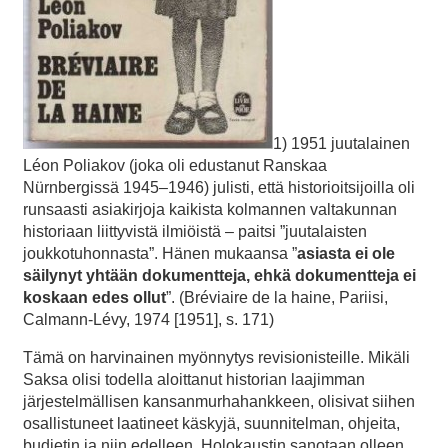
1) 1951 juutalainen
Léon Poliakov (joka oli edustanut Ranskaa
Nürnbergissä 1945–1946) julisti, että historioitsijoilla oli
runsaasti asiakirjoja kaikista kolmannen valtakunnan
historiaan liittyvistä ilmiöistä – paitsi ”juutalaisten
joukkotuhonnasta”. Hänen mukaansa ”
asiasta ei ole
säilynyt yhtään dokumentteja, ehkä dokumentteja ei
koskaan edes ollut
”. (Bréviaire de la haine, Pariisi,
Calmann-Lévy, 1974 [1951], s. 171)
Tämä on harvinainen myönnytys revisionisteille. Mikäli
Saksa olisi todella aloittanut historian laajimman
järjestelmällisen kansanmurhahankkeen, olisivat siihen
osallistuneet laatineet käskyjä, suunnitelman, ohjeita,
budjetin ja niin edelleen. Holokaustin sanotaan olleen