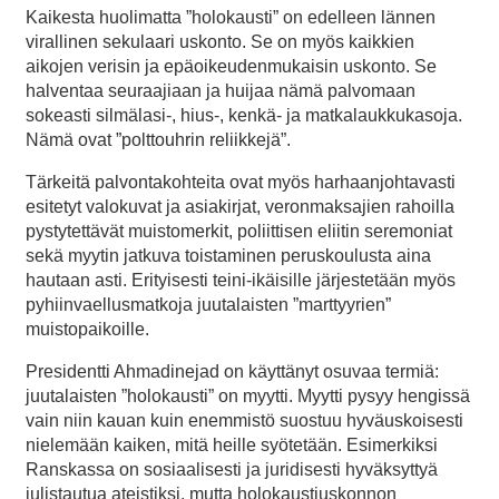
Kaikesta huolimatta ”holokausti” on edelleen lännen
virallinen sekulaari uskonto. Se on myös kaikkien
aikojen verisin ja epäoikeudenmukaisin uskonto. Se
halventaa seuraajiaan ja huijaa nämä palvomaan
sokeasti silmälasi-, hius-, kenkä- ja matkalaukkukasoja.
Nämä ovat ”polttouhrin reliikkejä”.
Tärkeitä palvontakohteita ovat myös harhaanjohtavasti
esitetyt valokuvat ja asiakirjat, veronmaksajien rahoilla
pystytettävät muistomerkit, poliittisen eliitin seremoniat
sekä myytin jatkuva toistaminen peruskoulusta aina
hautaan asti. Erityisesti teini-ikäisille järjestetään myös
pyhiinvaellusmatkoja juutalaisten ”marttyyrien”
muistopaikoille.
Presidentti Ahmadinejad on käyttänyt osuvaa termiä:
juutalaisten ”holokausti” on myytti. Myytti pysyy hengissä
vain niin kauan kuin enemmistö suostuu hyväuskoisesti
nielemään kaiken, mitä heille syötetään. Esimerkiksi
Ranskassa on sosiaalisesti ja juridisesti hyväksyttyä
julistautua ateistiksi, mutta holokaustiuskonnon