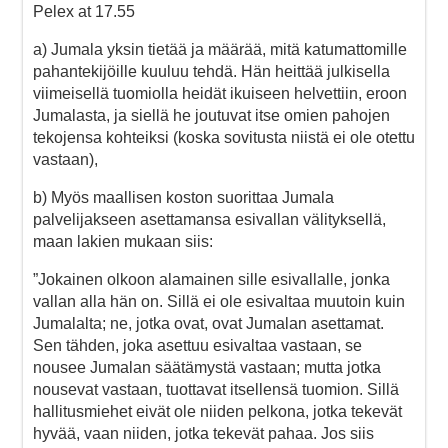
Pelex at 17.55
a) Jumala yksin tietää ja määrää, mitä katumattomille
pahantekijöille kuuluu tehdä. Hän heittää julkisella
viimeisellä tuomiolla heidät ikuiseen helvettiin, eroon
Jumalasta, ja siellä he joutuvat itse omien pahojen
tekojensa kohteiksi (koska sovitusta niistä ei ole otettu
vastaan),
b) Myös maallisen koston suorittaa Jumala
palvelijakseen asettamansa esivallan välityksellä,
maan lakien mukaan siis:
”Jokainen olkoon alamainen sille esivallalle, jonka
vallan alla hän on. Sillä ei ole esivaltaa muutoin kuin
Jumalalta; ne, jotka ovat, ovat Jumalan asettamat.
Sen tähden, joka asettuu esivaltaa vastaan, se
nousee Jumalan säätämystä vastaan; mutta jotka
nousevat vastaan, tuottavat itsellensä tuomion. Sillä
hallitusmiehet eivät ole niiden pelkona, jotka tekevät
hyvää, vaan niiden, jotka tekevät pahaa. Jos siis