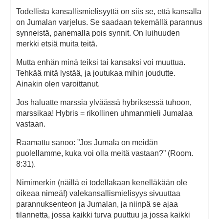
Todellista kansallismielisyyttä on siis se, että kansalla
on Jumalan varjelus. Se saadaan tekemällä parannus
synneistä, panemalla pois synnit. On luihuuden
merkki etsiä muita teitä.
Mutta enhän minä teiksi tai kansaksi voi muuttua.
Tehkää mitä lystää, ja joutukaa mihin joudutte.
Ainakin olen varoittanut.
Jos haluatte marssia ylväässä hybriksessä tuhoon,
marssikaa! Hybris = rikollinen uhmanmieli Jumalaa
vastaan.
Raamattu sanoo: ”Jos Jumala on meidän
puolellamme, kuka voi olla meitä vastaan?” (Room.
8:31).
Nimimerkin (näillä ei todellakaan kenelläkään ole
oikeaa nimeä!) valekansallismielisyys sivuuttaa
parannuksenteon ja Jumalan, ja niinpä se ajaa
tilannetta, jossa kaikki turva puuttuu ja jossa kaikki