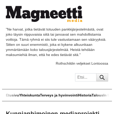
"Ne harvat, jotka tietävät totuuden pankkijärjestelmästä, ovat
joko täysin riippuvaisia siitä tai janoavat sen mahdollistamia
voittoja. Tämä ryhmä ei siis tule vastustamaan sen vääryyksiä.
Sitten on suuri enemmistö, joka ei kykene alkuunkaan
ymmärtämään koko talousjärjestelmää. Heistä tehdään
maksumiehiä ilman, että he edes tietävät sitä."
Rothschildin veljekset Lontoossa
Etusivu
Yhteiskunta
Terveys ja hyvinvointi
Historia
Talous
In Eng
Kunnianhimoinen mediaprojekti