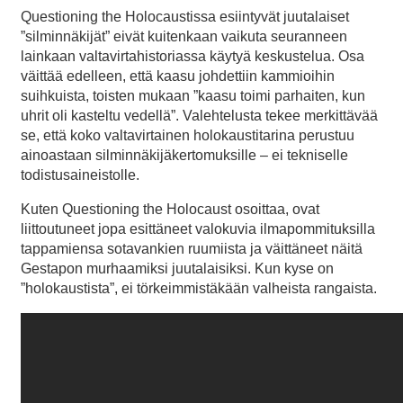
Questioning the Holocaustissa esiintyvät juutalaiset
”silminnäkijät” eivät kuitenkaan vaikuta seuranneen
lainkaan valtavirtahistoriassa käytyä keskustelua. Osa
väittää edelleen, että kaasu johdettiin kammioihin
suihkuista, toisten mukaan ”kaasu toimi parhaiten, kun
uhrit oli kasteltu vedellä”. Valehtelusta tekee merkittävää
se, että koko valtavirtainen holokaustitarina perustuu
ainoastaan silminnäkijäkertomuksille – ei tekniselle
todistusaineistolle.
Kuten Questioning the Holocaust osoittaa, ovat
liittoutuneet jopa esittäneet valokuvia ilmapommituksilla
tappamiensa sotavankien ruumiista ja väittäneet näitä
Gestapon murhaamiksi juutalaisiksi. Kun kyse on
”holokaustista”, ei törkeimmistäkään valheista rangaista.