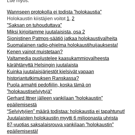
Lue myös:
Wannseen protokolla ei todista ”holokaustia”
Holokaustin kiistäjien voitot
1
,
2
”Saksan on tuhouduttava”
Miksi kirjoitamme juutalaisista, osa 2
Sionistinen Patmos-säätiö jatkaa holokaustivalheita
Suomalainen radio-ohjelma holokaustihuijauksesta!
Kenen vainot muistetaan?
Valtamedia puolustelee kaasukammiovalheesta
kärähtänyttä Helsingin juutalaista
Kuinka juutalaisjärjestöt kielsivät vapaan
historiantutkimuksen Ranskassa?
Puola armahti pedofiilin, koska tämä on
”holokaustiselviytyjä”
Gerhard Ittner jälleen vankilaan ”holokaustin”
epäilemisestä
“Selviytyjien” määrä todistaa: holokaustia ei tapahtunut!
Juutalaisten holokaustin myytti 6 miljoonasta uhrista
87-vuotias saksalaisrouva vankilaan ”holokaustin”
epäilemisestä!