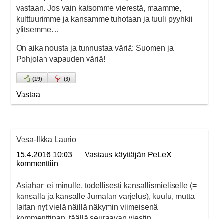
vastaan. Jos vain katsomme vierestä, maamme,
kulttuurimme ja kansamme tuhotaan ja tuuli pyyhkii
ylitsemme…
On aika nousta ja tunnustaa väriä: Suomen ja
Pohjolan vapauden väriä!
(
19
)
(
3
)
Vastaa
Vesa-Ilkka Laurio
15.4.2016 10:03
Vastaus käyttäjän PeLeX
kommenttiin
Asiahan ei minulle, todellisesti kansallismieliselle (=
kansalla ja kansalle Jumalan varjelus), kuulu, mutta
laitan nyt vielä näillä näkymin viimeisenä
kommenttinani täällä seuraavan viestin.