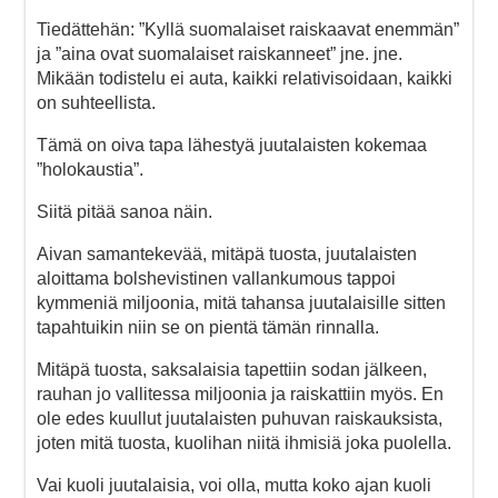
Tiedättehän: ”Kyllä suomalaiset raiskaavat enemmän”
ja ”aina ovat suomalaiset raiskanneet” jne. jne.
Mikään todistelu ei auta, kaikki relativisoidaan, kaikki
on suhteellista.
Tämä on oiva tapa lähestyä juutalaisten kokemaa
”holokaustia”.
Siitä pitää sanoa näin.
Aivan samantekevää, mitäpä tuosta, juutalaisten
aloittama bolshevistinen vallankumous tappoi
kymmeniä miljoonia, mitä tahansa juutalaisille sitten
tapahtuikin niin se on pientä tämän rinnalla.
Mitäpä tuosta, saksalaisia tapettiin sodan jälkeen,
rauhan jo vallitessa miljoonia ja raiskattiin myös. En
ole edes kuullut juutalaisten puhuvan raiskauksista,
joten mitä tuosta, kuolihan niitä ihmisiä joka puolella.
Vai kuoli juutalaisia, voi olla, mutta koko ajan kuoli