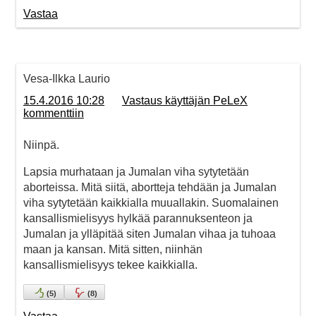
Vastaa
Vesa-Ilkka Laurio
15.4.2016 10:28
Vastaus käyttäjän PeLeX
kommenttiin
Niinpä.
Lapsia murhataan ja Jumalan viha sytytetään
aborteissa. Mitä siitä, abortteja tehdään ja Jumalan
viha sytytetään kaikkialla muuallakin. Suomalainen
kansallismielisyys hylkää parannuksenteon ja
Jumalan ja ylläpitää siten Jumalan vihaa ja tuhoaa
maan ja kansan. Mitä sitten, niinhän
kansallismielisyys tekee kaikkialla.
(
5
)
(
8
)