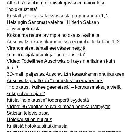
Alfred Rosenbergin päiväkirjassa ei mainintoja
”holokaustista”
Kristalliyö – saksalaisvastaista propagandaa
1
,
2
Helsingin Sanomat valehteli Hitlerin Saksan
äitiysohjelmasta
Kokoelma naurettavimpia holokaustivalheita
Auschwitzin kaasukammioissa ei murhattu ketään
1
,
2
Viranomaiset tehtailleet väärennettyjä
silminnäkijälausuntoja ”holokaustista”
Video: Todellinen Auschwitz oli täysin erilainen kuin
luulit!
3D-malli paljastaa Auschwitzin kaasukammiohuijauksen
Auschwitz-päällikön ”tunnustus” on väärennös
”Holokausti kulkee geeneissä” – korvausmaksuja vielä
sukupolvien ajan?
Kiista ”holokaustin” todenperäisyydestä
Video: 86-vuotias rouva kumoaa holokaustimyytin
Saksan televisiossa
Holokausti on huijaus
Kriittistä holokaustitutkimusta