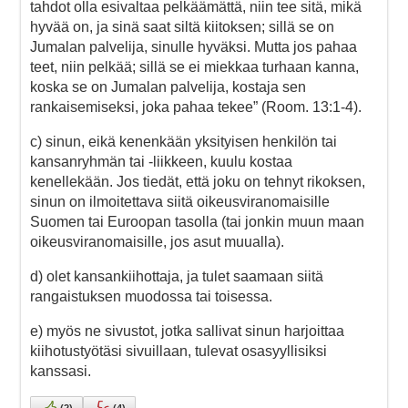
tahdot olla esivaltaa pelkäämättä, niin tee sitä, mikä
hyvää on, ja sinä saat siltä kiitoksen; sillä se on
Jumalan palvelija, sinulle hyväksi. Mutta jos pahaa
teet, niin pelkää; sillä se ei miekkaa turhaan kanna,
koska se on Jumalan palvelija, kostaja sen
rankaisemiseksi, joka pahaa tekee” (Room. 13:1-4).
c) sinun, eikä kenenkään yksityisen henkilön tai
kansanryhmän tai -liikkeen, kuulu kostaa
kenellekään. Jos tiedät, että joku on tehnyt rikoksen,
sinun on ilmoitettava siitä oikeusviranomaisille
Suomen tai Euroopan tasolla (tai jonkin muun maan
oikeusviranomaisille, jos asut muualla).
d) olet kansankiihottaja, ja tulet saamaan siitä
rangaistuksen muodossa tai toisessa.
e) myös ne sivustot, jotka sallivat sinun harjoittaa
kiihotustyötäsi sivuillaan, tulevat osasyyllisiksi
kanssasi.
(
2
)
(
4
)