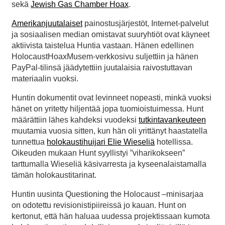
sekä
Jewish Gas Chamber Hoax
.
Amerikanjuutalaiset
painostusjärjestöt, Internet-palvelut
ja sosiaalisen median omistavat suuryhtiöt ovat käyneet
aktiivista taistelua Huntia vastaan. Hänen edellinen
HolocaustHoaxMusem-verkkosivu suljettiin ja hänen
PayPal-tilinsä jäädytettiin juutalaisia raivostuttavan
materiaalin vuoksi.
Huntin dokumentit ovat levinneet nopeasti, minkä vuoksi
hänet on yritetty hiljentää jopa tuomioistuimessa. Hunt
määrättiin lähes kahdeksi vuodeksi
tutkintavankeuteen
muutamia vuosia sitten, kun hän oli yrittänyt haastatella
tunnettua
holokaustihuijari Elie Wieseliä
hotellissa.
Oikeuden mukaan Hunt syyllistyi ”viharikokseen”
tarttumalla Wieseliä käsivarresta ja kyseenalaistamalla
tämän holokaustitarinat.
Huntin uusinta Questioning the Holocaust –minisarjaa
on odotettu revisionistipiireissä jo kauan. Hunt on
kertonut, että hän haluaa uudessa projektissaan kumota