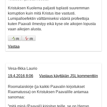
Kristuksen Kuolema paljasti tuplasti suuremman
korruption kuin mitä Kristus itse vastusti.
Lumipalloefektin välttämiseksi vääriä profeettoja
kuten Paavali ilmestyy eikä kyse ole aikojen lopusta
vaan aikojen alusta.
(
0
)
(
0
)
Vastaa
Vesa-Ilkka Laurio
19.4.2016 8:06
Vastaus käyttäjän JSL kommenttiin
Roomalaiskirje (ja kaikki Paavalin kirjoitukset
Raamatussa) on Kristuksen Paavalille antamaa
sanomaa:
”mitä minä (Paavali) kirjoitan teille, se on Herran