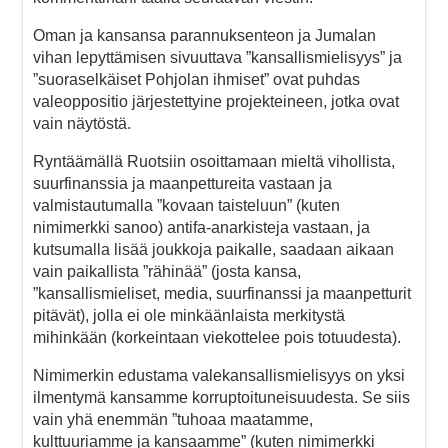
Oman ja kansansa parannuksenteon ja Jumalan
vihan lepyttämisen sivuuttava ”kansallismielisyys” ja
”suoraselkäiset Pohjolan ihmiset” ovat puhdas
valeoppositio järjestettyine projekteineen, jotka ovat
vain näytöstä.
Ryntäämällä Ruotsiin osoittamaan mieltä vihollista,
suurfinanssia ja maanpettureita vastaan ja
valmistautumalla ”kovaan taisteluun” (kuten
nimimerkki sanoo) antifa-anarkisteja vastaan, ja
kutsumalla lisää joukkoja paikalle, saadaan aikaan
vain paikallista ”rähinää” (josta kansa,
”kansallismieliset, media, suurfinanssi ja maanpetturit
pitävät), jolla ei ole minkäänlaista merkitystä
mihinkään (korkeintaan viekottelee pois totuudesta).
Nimimerkin edustama valekansallismielisyys on yksi
ilmentymä kansamme korruptoituneisuudesta. Se siis
vain yhä enemmän ”tuhoaa maatamme,
kulttuuriamme ja kansaamme” (kuten nimimerkki