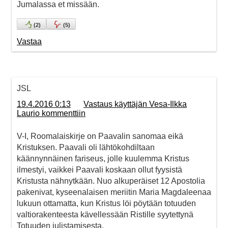
Jumalassa et missään.
(
2
)
(
5
)
Vastaa
JSL
19.4.2016 0:13
Vastaus käyttäjän Vesa-Ilkka
Laurio kommenttiin
V-I, Roomalaiskirje on Paavalin sanomaa eikä
Kristuksen. Paavali oli lähtökohdiltaan
käännynnäinen fariseus, jolle kuulemma Kristus
ilmestyi, vaikkei Paavali koskaan ollut fyysistä
Kristusta nähnytkään. Nuo alkuperäiset 12 Apostolia
pakenivat, kyseenalaisen meriitin Maria Magdaleenaa
lukuun ottamatta, kun Kristus löi pöytään totuuden
valtiorakenteesta kävellessään Ristille syytettynä
Totuuden julistamisesta.