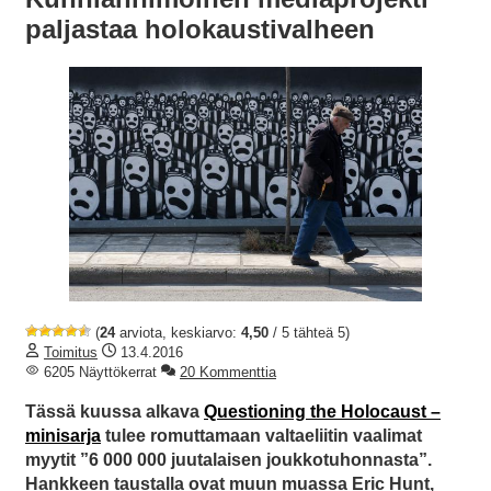
paljastaa holokaustivalheen
(
24
arviota, keskiarvo:
4,50
/ 5 tähteä 5)
Toimitus
13.4.2016
6205 Näyttökerrat
20 Kommenttia
Tässä kuussa alkava
Questioning the Holocaust –
minisarja
tulee romuttamaan valtaeliitin vaalimat
myytit ”6 000 000 juutalaisen joukkotuhonnasta”.
Hankkeen taustalla ovat muun muassa Eric Hunt,