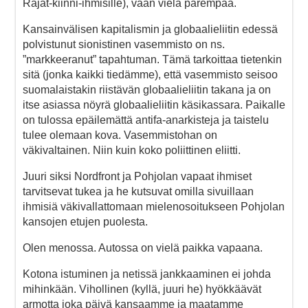
Rajat-kiinni-ihmisille), vaan vielä parempaa.
Kansainvälisen kapitalismin ja globaalieliitin edessä
polvistunut sionistinen vasemmisto on ns.
”markkeeranut” tapahtuman. Tämä tarkoittaa tietenkin
sitä (jonka kaikki tiedämme), että vasemmisto seisoo
suomalaistakin riistävän globaalieliitin takana ja on
itse asiassa nöyrä globaalieliitin käsikassara. Paikalle
on tulossa epäilemättä antifa-anarkisteja ja taistelu
tulee olemaan kova. Vasemmistohan on
väkivaltainen. Niin kuin koko poliittinen eliitti.
Juuri siksi Nordfront ja Pohjolan vapaat ihmiset
tarvitsevat tukea ja he kutsuvat omilla sivuillaan
ihmisiä väkivallattomaan mielenosoitukseen Pohjolan
kansojen etujen puolesta.
Olen menossa. Autossa on vielä paikka vapaana.
Kotona istuminen ja netissä jankkaaminen ei johda
mihinkään. Vihollinen (kyllä, juuri he) hyökkäävät
armotta joka päivä kansaamme ja maatamme