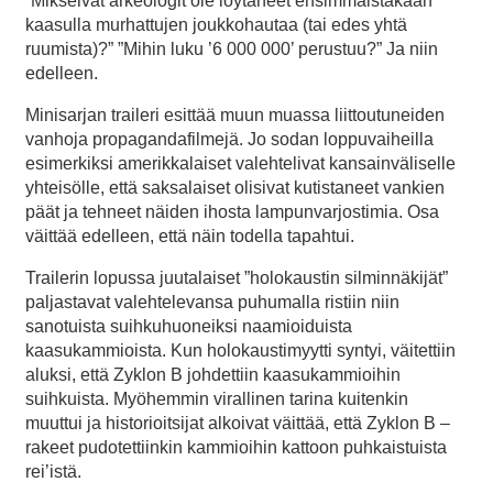
”Mikseivät arkeologit ole löytäneet ensimmäistäkään
kaasulla murhattujen joukkohautaa (tai edes yhtä
ruumista)?” ”Mihin luku ’6 000 000’ perustuu?” Ja niin
edelleen.
Minisarjan traileri esittää muun muassa liittoutuneiden
vanhoja propagandafilmejä. Jo sodan loppuvaiheilla
esimerkiksi amerikkalaiset valehtelivat kansainväliselle
yhteisölle, että saksalaiset olisivat kutistaneet vankien
päät ja tehneet näiden ihosta lampunvarjostimia. Osa
väittää edelleen, että näin todella tapahtui.
Trailerin lopussa juutalaiset ”holokaustin silminnäkijät”
paljastavat valehtelevansa puhumalla ristiin niin
sanotuista suihkuhuoneiksi naamioiduista
kaasukammioista. Kun holokaustimyytti syntyi, väitettiin
aluksi, että Zyklon B johdettiin kaasukammioihin
suihkuista. Myöhemmin virallinen tarina kuitenkin
muuttui ja historioitsijat alkoivat väittää, että Zyklon B –
rakeet pudotettiinkin kammioihin kattoon puhkaistuista
rei’istä.