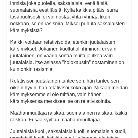
ihmisiä joka puolella, saksalaisia, venäläisiä,
suomalaisia, eestiläisiä. Kyllä kaikkia pitäisi surra
tasapuolisesti, ei voi nostaa yhtä ryhmää tikun
nokkaan, se on rasismia. Miksei puhuta saksalaisten
kärsimyksistä?
Kaikki voidaan relativisoida, etenkin juutalaisten
kärsimykset. Jokainen kuollut oli ihminen, ei vain
juutalainen, on väärin sortaa muita ja itkeä vain
juutalaisia. Itse asiassa ”holokaustin” nostaminen on
kuin onkin rasismia.
Relativisoi, juutalainen tuntee sen, hän tuntee sen
oikein hyvin, hän relativisoi koko ajan. Mikään meidän
kärsimyksemme ei ole mitään, vain hänen
kärsimyksensä merkitsee, se on relativisointia.
Maahanmuuttaja raiskaa, suomalainen raiskaa, kaikki
raiskaa. Ei saa syyttää maahanmuuttajaa.
Juutalaisia kuoli, saksalaisia kuoli, suomalaisia kuoli,