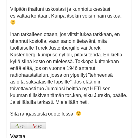
Vilpitön ihailuni uskostasi ja kunnioituksestasi
esivaltaa kohtaan. Kunpa itsekin voisin näin uskoa.
Ihan tarkalleen ottaen, jos viitsit lukea tarkkaan, en
uhannut kostolla, vaan sanoin tietäväni, mitä
tuollaiselle Turek Justenbergille vai Jurek
Kustenberg, kumpi se nyt oli, pitäisi tehdä. En kiellä,
kyllä siinä kosto on mielessä. Tokkopa kuitenkaan
enää elää, jos on vuonna 1946 antanut
radiohaastattelun, jossa on ylpeillyt ”tehneensä
asioita saksalaisille lapsille”. Jos elää niin
toivottavasti tuo Jumalasi heittää nyt HETI sen
kuuman tiiliskiven tämän tor..kan, eiku Jurekin, päälle.
Ja sillälailla tarkasti. Mielellään heti.
Sitä rangaistusta odotellessa.
(
3
)
(
0
)
Vastaa