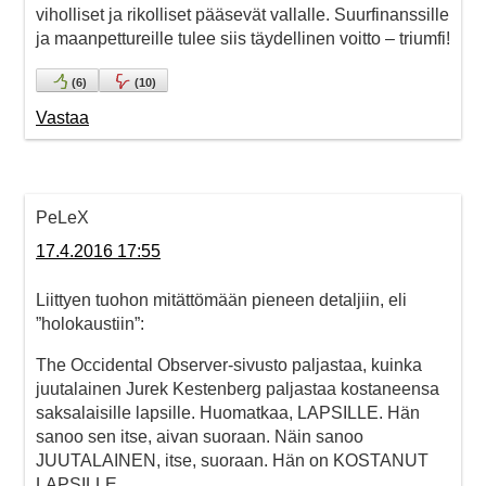
viholliset ja rikolliset pääsevät vallalle. Suurfinanssille
ja maanpettureille tulee siis täydellinen voitto – triumfi!
(
6
)
(
10
)
Vastaa
PeLeX
17.4.2016 17:55
Liittyen tuohon mitättömään pieneen detaljiin, eli
”holokaustiin”:
The Occidental Observer-sivusto paljastaa, kuinka
juutalainen Jurek Kestenberg paljastaa kostaneensa
saksalaisille lapsille. Huomatkaa, LAPSILLE. Hän
sanoo sen itse, aivan suoraan. Näin sanoo
JUUTALAINEN, itse, suoraan. Hän on KOSTANUT
LAPSILLE.