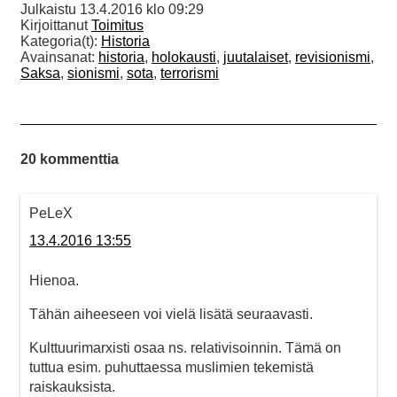
Julkaistu
13.4.2016 klo 09:29
Kirjoittanut
Toimitus
Kategoria(t):
Historia
Avainsanat:
historia
,
holokausti
,
juutalaiset
,
revisionismi
,
Saksa
,
sionismi
,
sota
,
terrorismi
20 kommenttia
PeLeX
13.4.2016 13:55
Hienoa.
Tähän aiheeseen voi vielä lisätä seuraavasti.
Kulttuurimarxisti osaa ns. relativisoinnin. Tämä on
tuttua esim. puhuttaessa muslimien tekemistä
raiskauksista.