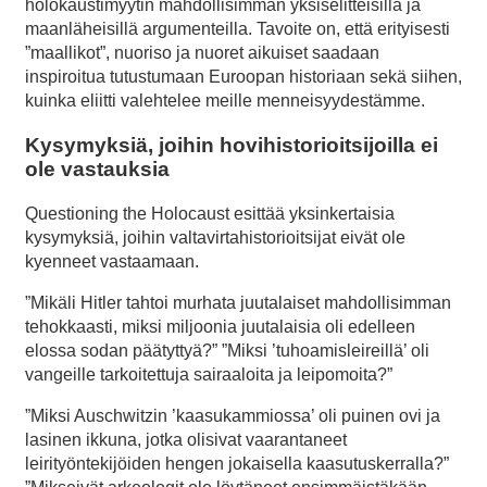
holokaustimyytin mahdollisimman yksiselitteisillä ja
maanläheisillä argumenteilla. Tavoite on, että erityisesti
”maallikot”, nuoriso ja nuoret aikuiset saadaan
inspiroitua tutustumaan Euroopan historiaan sekä siihen,
kuinka eliitti valehtelee meille menneisyydestämme.
Kysymyksiä, joihin hovihistorioitsijoilla ei
ole vastauksia
Questioning the Holocaust esittää yksinkertaisia
kysymyksiä, joihin valtavirtahistorioitsijat eivät ole
kyenneet vastaamaan.
”Mikäli Hitler tahtoi murhata juutalaiset mahdollisimman
tehokkaasti, miksi miljoonia juutalaisia oli edelleen
elossa sodan päätyttyä?” ”Miksi ’tuhoamisleireillä’ oli
vangeille tarkoitettuja sairaaloita ja leipomoita?”
”Miksi Auschwitzin ’kaasukammiossa’ oli puinen ovi ja
lasinen ikkuna, jotka olisivat vaarantaneet
leirityöntekijöiden hengen jokaisella kaasutuskerralla?”