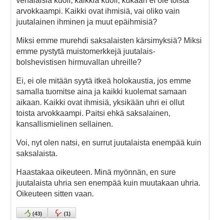
venäläisiä kuoli, kaikkia kuoli, kukaan ei ole toista
arvokkaampi. Kaikki ovat ihmisiä, vai oliko vain
juutalainen ihminen ja muut epäihmisiä?
Miksi emme murehdi saksalaisten kärsimyksiä? Miksi
emme pystytä muistomerkkejä juutalais-
bolshevistisen hirmuvallan uhreille?
Ei, ei ole mitään syytä itkeä holokaustia, jos emme
samalla tuomitse aina ja kaikki kuolemat samaan
aikaan. Kaikki ovat ihmisiä, yksikään uhri ei ollut
toista arvokkaampi. Paitsi ehkä saksalainen,
kansallismielinen sellainen.
Voi, nyt olen natsi, en surrut juutalaista enempää kuin
saksalaista.
Haastakaa oikeuteen. Minä myönnän, en sure
juutalaista uhria sen enempää kuin muutakaan uhria.
Oikeuteen sitten vaan.
(
43
)
(
1
)