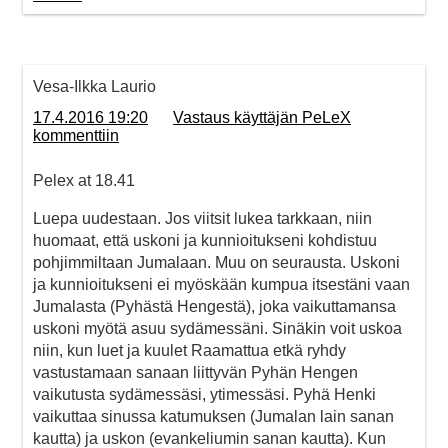
Vesa-Ilkka Laurio
17.4.2016 19:20
Vastaus käyttäjän PeLeX
kommenttiin
Pelex at 18.41
Luepa uudestaan. Jos viitsit lukea tarkkaan, niin
huomaat, että uskoni ja kunnioitukseni kohdistuu
pohjimmiltaan Jumalaan. Muu on seurausta. Uskoni
ja kunnioitukseni ei myöskään kumpua itsestäni vaan
Jumalasta (Pyhästä Hengestä), joka vaikuttamansa
uskoni myötä asuu sydämessäni. Sinäkin voit uskoa
niin, kun luet ja kuulet Raamattua etkä ryhdy
vastustamaan sanaan liittyvän Pyhän Hengen
vaikutusta sydämessäsi, ytimessäsi. Pyhä Henki
vaikuttaa sinussa katumuksen (Jumalan lain sanan
kautta) ja uskon (evankeliumin sanan kautta). Kun