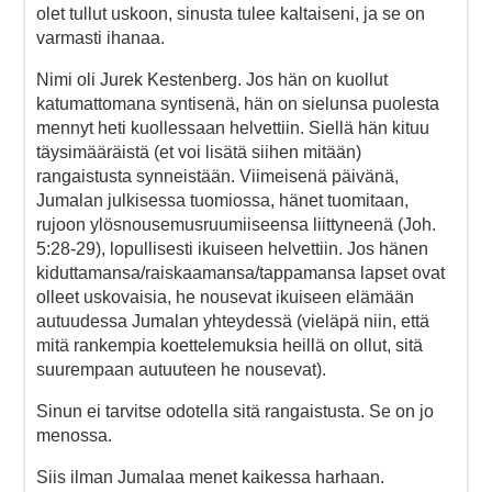
olet tullut uskoon, sinusta tulee kaltaiseni, ja se on
varmasti ihanaa.
Nimi oli Jurek Kestenberg. Jos hän on kuollut
katumattomana syntisenä, hän on sielunsa puolesta
mennyt heti kuollessaan helvettiin. Siellä hän kituu
täysimääräistä (et voi lisätä siihen mitään)
rangaistusta synneistään. Viimeisenä päivänä,
Jumalan julkisessa tuomiossa, hänet tuomitaan,
rujoon ylösnousemusruumiiseensa liittyneenä (Joh.
5:28-29), lopullisesti ikuiseen helvettiin. Jos hänen
kiduttamansa/raiskaamansa/tappamansa lapset ovat
olleet uskovaisia, he nousevat ikuiseen elämään
autuudessa Jumalan yhteydessä (vieläpä niin, että
mitä rankempia koettelemuksia heillä on ollut, sitä
suurempaan autuuteen he nousevat).
Sinun ei tarvitse odotella sitä rangaistusta. Se on jo
menossa.
Siis ilman Jumalaa menet kaikessa harhaan.