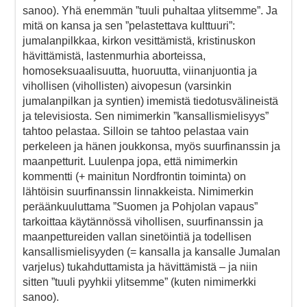
sanoo). Yhä enemmän ”tuuli puhaltaa ylitsemme”. Ja
mitä on kansa ja sen ”pelastettava kulttuuri”:
jumalanpilkkaa, kirkon vesittämistä, kristinuskon
hävittämistä, lastenmurhia aborteissa,
homoseksuaalisuutta, huoruutta, viinanjuontia ja
vihollisen (vihollisten) aivopesun (varsinkin
jumalanpilkan ja syntien) imemistä tiedotusvälineistä
ja televisiosta. Sen nimimerkin ”kansallismielisyys”
tahtoo pelastaa. Silloin se tahtoo pelastaa vain
perkeleen ja hänen joukkonsa, myös suurfinanssin ja
maanpetturit. Luulenpa jopa, että nimimerkin
kommentti (+ mainitun Nordfrontin toiminta) on
lähtöisin suurfinanssin linnakkeista. Nimimerkin
peräänkuuluttama ”Suomen ja Pohjolan vapaus”
tarkoittaa käytännössä vihollisen, suurfinanssin ja
maanpettureiden vallan sinetöintiä ja todellisen
kansallismielisyyden (= kansalla ja kansalle Jumalan
varjelus) tukahduttamista ja hävittämistä – ja niin
sitten ”tuuli pyyhkii ylitsemme” (kuten nimimerkki
sanoo).