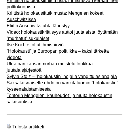
Kriittistä holokaustitutkimusta: ihmisrasvan kerääminen
polttokuopista
Kriittistä holokaustitutkimusta: Mengelen kokeet
Auschwitzissa
Eliitin Auschwitz-juhla lähestyy
Video: holokaustikriittisyys auttoi juutalaista löytämään
”murhatut” sukulaiset
Ilse Koch ei ollut ihmishirviö
”Holokausti” ja Euroopan politiikka – kaksi tärkeää
videota
Ukrainan kansanmurhan muistelu loukkaa
juutalaisjärjestöä
Sylvia Stolz – ”holokaustin” nojalla vangittu asianajaja
Saksalaisnaiselle ehdoton vankilatuomio ”holokaustin”
kyseenalaistamisesta
Tohtorin Mengelen ”kauheudet” ja muita holokaustin
salaisuuksia
Tulosta artikkeli