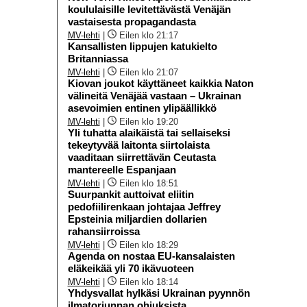
koululaisille levitettävästä Venäjän
vastaisesta propagandasta
MV-lehti
|
Eilen klo 21:17
Kansallisten lippujen katukielto
Britanniassa
MV-lehti
|
Eilen klo 21:07
Kiovan joukot käyttäneet kaikkia Naton
välineitä Venäjää vastaan – Ukrainan
asevoimien entinen ylipäällikkö
MV-lehti
|
Eilen klo 19:20
Yli tuhatta alaikäistä tai sellaiseksi
tekeytyvää laitonta siirtolaista
vaaditaan siirrettävän Ceutasta
mantereelle Espanjaan
MV-lehti
|
Eilen klo 18:51
Suurpankit auttoivat eliitin
pedofiilirenkaan johtajaa Jeffrey
Epsteinia miljardien dollarien
rahansiirroissa
MV-lehti
|
Eilen klo 18:29
Agenda on nostaa EU-kansalaisten
eläkeikää yli 70 ikävuoteen
MV-lehti
|
Eilen klo 18:14
Yhdysvallat hylkäsi Ukrainan pyynnön
ilmatorjunnan ohjuksista