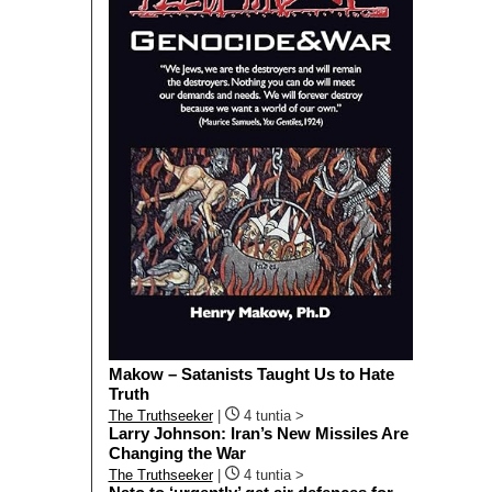
Makow – Satanists Taught Us to Hate
Truth
The Truthseeker
|
4 tuntia >
Larry Johnson: Iran’s New Missiles Are
Changing the War
The Truthseeker
|
4 tuntia >