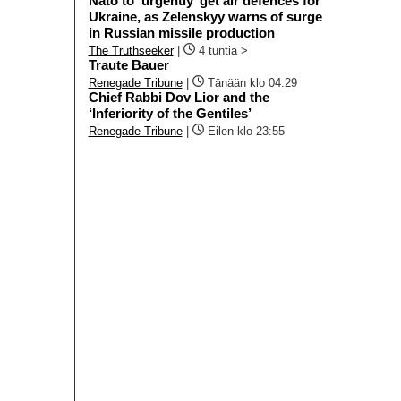
Nato to ‘urgently’ get air defences for
Ukraine, as Zelenskyy warns of surge
in Russian missile production
The Truthseeker
|
4 tuntia >
Traute Bauer
Renegade Tribune
|
Tänään klo 04:29
Chief Rabbi Dov Lior and the
‘Inferiority of the Gentiles’
Renegade Tribune
|
Eilen klo 23:55