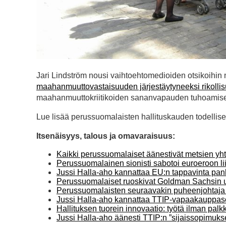
Jari Lindström nousi vaihtoehtomedioiden otsikoihin n
maahanmuuttovastaisuuden järjestäytyneeksi rikolli
maahanmuuttokriitikoiden sananvapauden tuhoamise
Lue lisää perussuomalaisten hallituskauden todellisest
Itsenäisyys, talous ja omavaraisuus:
Kaikki perussuomalaiset äänestivät metsien yht
Perussuomalainen sionisti sabotoi euroeroon lii
Jussi Halla-aho kannattaa EU:n tappavinta pankk
Perussuomalaiset ruoskivat Goldman Sachsin uhr
Perussuomalaisten seuraavakin puheenjohtaja 
Jussi Halla-aho kannattaa TTIP-vapaakauppa
Hallituksen tuorein innovaatio: työtä ilman palkk
Jussi Halla-aho äänesti TTIP:n ”sijaissopimuk