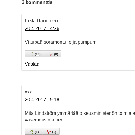
3 kommenttia
Erkki Hänninen
20.4.2017 14:26
Vittupää soramontulle ja pumpum.
(
13
)
(
0
)
Vastaa
xxx
20.4.2017 19:18
Mitä Lindström ymmärtää oikeusministeriön toimialas
vasemmistolainen.
(
1
)
(
2
)