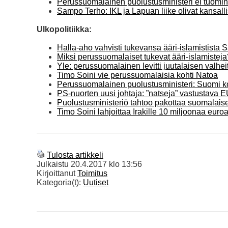
Perussuomalainen puolustusministeri ei tuomi
Sampo Terho: IKL ja Lapuan liike olivat kansall
Ulkopolitiikka:
Halla-aho vahvisti tukevansa ääri-islamistista 
Miksi perussuomalaiset tukevat ääri-islamisteja
Yle: perussuomalainen levitti juutalaisen valhei
Timo Soini vie perussuomalaisia kohti Natoa
Perussuomalainen puolustusministeri: Suomi ko
PS-nuorten uusi johtaja: ”natseja” vastustava E
Puolustusministeriö tahtoo pakottaa suomalaise
Timo Soini lahjoittaa Irakille 10 miljoonaa eur
Tulosta artikkeli
Julkaistu
20.4.2017 klo 13:56
Kirjoittanut
Toimitus
Kategoria(t):
Uutiset