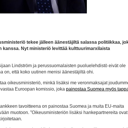
inisteriö tekee jälleen äänestäjiltä salassa politiikkaa, jo
 kanssa. Nyt ministeriö levittää kulttuurimarxilaista
sijaan Lindström ja perussuomalaisten puoluelehdistö eivät ole
on, että koko uutinen menisi äänestäjiltä ohi.
taa oikeusministeriö, minkä lisäksi me veronmaksajat joudumm
 vastaa Euroopan komissio, joka
painostaa Suomea myös tap
hankkeen tavoitteena on painostaa Suomea ja muita EU-maita
ävään muotoon. ”Oikeusministeriön lisäksi hankepartnereita ovat
irjoitetaan.