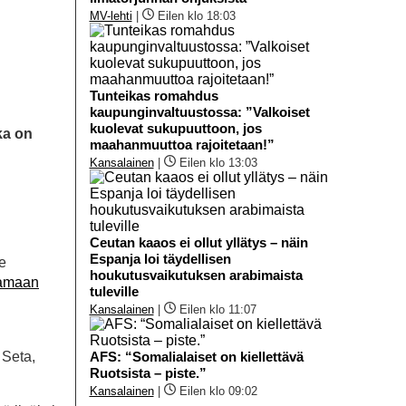
MV-lehti
|
Eilen klo 18:03
Tunteikas romahdus
kaupunginvaltuustossa: ”Valkoiset
kuolevat sukupuuttoon, jos
ka on
maahanmuuttoa rajoitetaan!”
Kansalainen
|
Eilen klo 13:03
Ceutan kaaos ei ollut yllätys – näin
Espanja loi täydellisen
e
houkutusvaikutuksen arabimaista
pamaan
tuleville
Kansalainen
|
Eilen klo 11:07
 Seta,
AFS: “Somalialaiset on kiellettävä
Ruotsista – piste.”
Kansalainen
|
Eilen klo 09:02