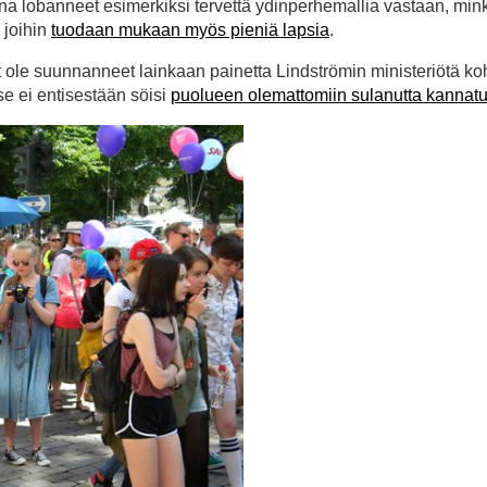
 lobanneet esimerkiksi tervettä ydinperhemallia vastaan, mink
, joihin
tuodaan mukaan myös pieniä lapsia
.
t ole suunnanneet lainkaan painetta Lindströmin ministeriötä ko
se ei entisestään söisi
puolueen olemattomiin sulanutta kannatu