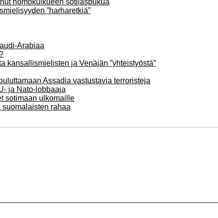
nnut homokulkueen sotilaspukua
ismielisyyden ”harharetkiä”
Saudi-Arabiaa
?
ta kansallismielisten ja Venäjän ”yhteistyöstä”
uluttamaan Assadia vastustavia terroristeja
U- ja Nato-lobbaaja
t sotimaan ulkomaille
oa suomalaisten rahaa