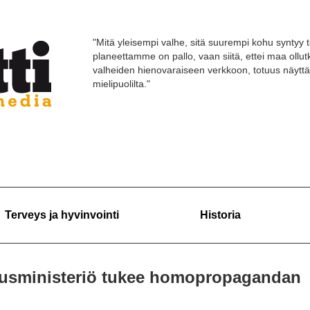
"Mitä yleisempi valhe, sitä suurempi kohu syntyy t
planeettamme on pallo, vaan siitä, ettei maa ollut
valheiden hienovaraiseen verkkoon, totuus näyttä
mielipuolilta."
Terveys ja hyvinvointi
Historia
eusministeriö tukee homopropagandan