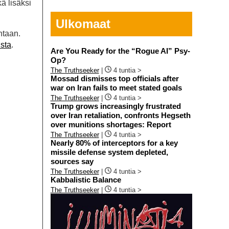
ä lisäksi
Ulkomaat
htaan.
sta
.
Are You Ready for the “Rogue AI” Psy-
Op?
The Truthseeker
|
4 tuntia >
Mossad dismisses top officials after
war on Iran fails to meet stated goals
The Truthseeker
|
4 tuntia >
Trump grows increasingly frustrated
over Iran retaliation, confronts Hegseth
over munitions shortages: Report
The Truthseeker
|
4 tuntia >
Nearly 80% of interceptors for a key
missile defense system depleted,
sources say
The Truthseeker
|
4 tuntia >
Kabbalistic Balance
The Truthseeker
|
4 tuntia >