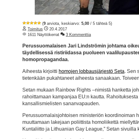
(
9
arviota, keskiarvo:
5,00
/ 5 tähteä 5)
Toimitus
20.4.2017
1611 Näyttökerrat
3 Kommenttia
Perussuomalaisen Jari Lindströmin johtama oikeusm
täydellisessä ristiriidassa puolueen vaalilupausten
homopropagandaa.
Aiheesta kirjoitti
homojen lobbausjärjestö Seta
. Sen 
tietenkään pukahtaneet aiheesta sanaakaan. Toiveena 
Setan mukaan Rainbow Rights –nimistä hanketta joh
rahoittamaan kampanjaa EU:n kautta. Rahoituksesta
kansallismielisten sananvapauden.
Perussuomalaisjohtoisen ministeriön koordinoiman 
muuttamaan lakejaan poliittista homoliikettä miellytt
Kuntaliitto ja Lithuanian Gay League,” Setan sivuilla k