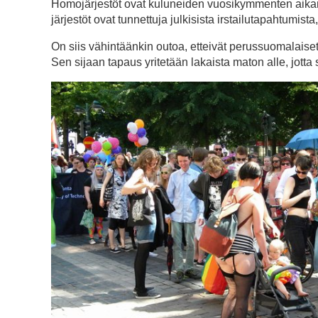
Homojärjestöt ovat kuluneiden vuosikymmenten aikana
järjestöt ovat tunnettuja julkisista irstailutapahtumista
On siis vähintäänkin outoa, etteivät perussuomalaise
Sen sijaan tapaus yritetään lakaista maton alle, jotta 