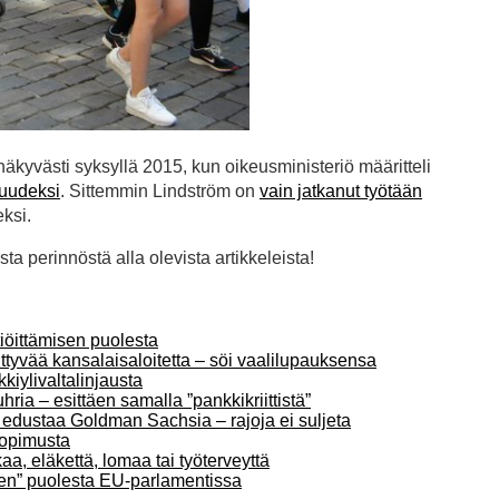
äkyvästi syksyllä 2015, kun oikeusministeriö määritteli
suudeksi
. Sittemmin Lindström on
vain jatkanut työtään
ksi.
a perinnöstä alla olevista artikkeleista!
iöittämisen puolesta
ttyvää kansalaisaloitetta – söi vaalilupauksensa
iylivaltalinjausta
ia – esittäen samalla ”pankkikriittistä”
edustaa Goldman Sachsia – rajoja ei suljeta
sopimusta
aa, eläkettä, lomaa tai työterveyttä
sen” puolesta EU-parlamentissa