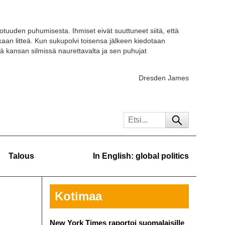
otuuden puhumisesta. Ihmiset eivät suuttuneet siitä, että
kaan litteä. Kun sukupolvi toisensa jälkeen kiedotaan
ä kansan silmissä naurettavalta ja sen puhujat
Dresden James
Talous
In English: global politics
Kotimaa
New York Times raportoi suomalaisille