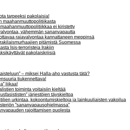
ota tarpeeksi pakolaisia!
n maahanmuuttopolitiikasta
maahanmuuttopolitiikkaa ei kiristetty
 valvontaa, vähemmän sananvapautta
ottavaa rajavalvontaa kannattaneen meppinsä
 irakilaismurhaajien pitämistä Suomessa
ta Isis-terroristeja Irakiin
ksikäyttävät pakolaiskriisiä
 taisteluun” – miksei Halla-aho vastusta tätä?
nsuuria tiukennettava!
” liikaa!
tien toiminta voitaisiin kieltää
fasististen” järjestöjen täyskieltoa
ilien urkintaa, kokoontumiskieltoja ja lainkuuliaisten vakoilua
nisteriön ”sananvapausohjelmassa”
anvapauden rajoittamisen puolesta