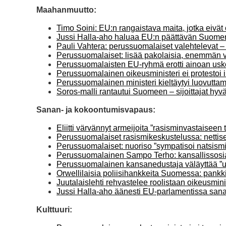
Maahanmuutto:
Timo Soini: EU:n rangaistava maita, jotka eivät 
Jussi Halla-aho haluaa EU:n päättävän Suome
Pauli Vahtera: perussuomalaiset valehtelevat – 
Perussuomalaiset: lisää pakolaisia, enemmän
Perussuomalaisten EU-ryhmä erotti ainoan usk
Perussuomalainen oikeusministeri ei protestoi
Perussuomalainen ministeri kieltäytyi luovuttamas
Soros-malli rantautui Suomeen – sijoittajat hyvä
Sanan- ja kokoontumisvapaus:
Eliitti värvännyt armeijoita ”rasisminvastaiseen
Perussuomalaiset rasismikeskustelussa: nettise
Perussuomalaiset: nuoriso ”sympatisoi natsismia
Perussuomalainen Sampo Terho: kansallissosialis
Perussuomalainen kansanedustaja väläyttää ”uus
Orwellilaisia poliisihankkeita Suomessa: pankkit
Juutalaislehti rehvastelee roolistaan oikeusmi
Jussi Halla-aho äänesti EU-parlamentissa san
Kulttuuri: